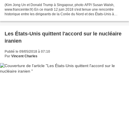
(Kim Jong Un et Donald Trump à Singapour, photo AFP/ Susan Walsh,
www.franceinter.fr) En ce mardi 12 juin 2018 s'est tenue une rencontre
historique entre les dirigeants de la Corée du Nord et des États-Unis à
Singapour. Après une année 2017 ponctuée de...
Les États-Unis quittent l'accord sur le nucléaire
iranien
Publié le 09/05/2018 à 07:10
Par
Vincent Charles