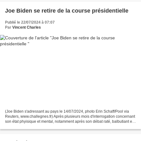
Joe Biden se retire de la course présidentielle
Publié le 22/07/2024 à 07:07
Par
Vincent Charles
(Joe Biden s'adressant au pays le 14/07/2024, photo Erin Schaff/Pool via
Reuters, www.challegnes.fr) Après plusieurs mois d'interrogation concernant
son état phyisique et mental, notamment après son débat raté, balbutiant et
confus face à Donald Trump...