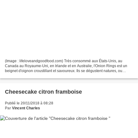
(Image : lifeloveandgoodfood.com) Très consommé aux États-Unis, au
Canada au Royaume-Uni, en Irlande et en Australie, l'Onion Rings est un
beignet d'oignon croustillant et savoureux. Ils se dégustent natures, ou
accompagnés d'une sauce (mayonnaise, ketchup,...
Cheesecake citron framboise
Publié le 20/11/2018 à 08:28
Par
Vincent Charles