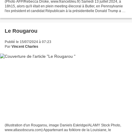
(Photo AFP/Rebecca Droke, www.francebleu.fr) Samedi 13 juillet 2024, à
18h15, alors qu'il était en plein meeting élecoral à Butler, en Pennsylvanie
l'ex président et candidat Républicain à la présidentielle Donald Trump a été
victime de plusieurs coups...
Le Rougarou
Publié le 15/07/2024 à 07:23
Par
Vincent Charles
(Illustration d'un Rougarou, image Daniels Eskridge/ALAMY Stock Photo,
www.atlasobscura.com) Appartenant au folklore de la Louisiane, le