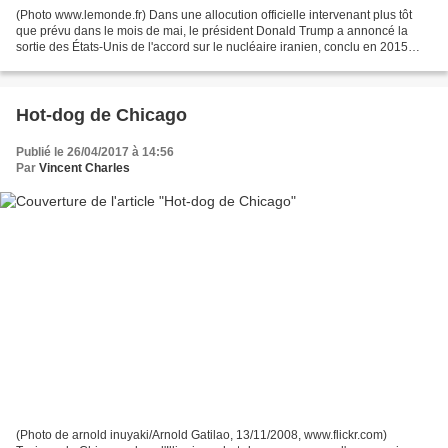
(Photo www.lemonde.fr) Dans une allocution officielle intervenant plus tôt
que prévu dans le mois de mai, le président Donald Trump a annoncé la
sortie des États-Unis de l'accord sur le nucléaire iranien, conclu en 2015
entre l'Iran, la France, le Royaume-Uni,...
Hot-dog de Chicago
Publié le 26/04/2017 à 14:56
Par
Vincent Charles
(Photo de arnold inuyaki/Arnold Gatilao, 13/11/2008, www.flickr.com)