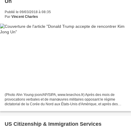
Un
Publié le 09/03/2018 à 08:35
Par
Vincent Charles
(Photo Ahn Young-joon/AP/SIPA, www.lesechos.fr) Après des mois de
provocations verbales et de manœuvres militaires opposant le régime
dictatorial de la Corée du Nord aux États-Unis d'Amérique, et après des
menaces de destruction mutuelle, une annonce...
US Citizenship & Immigration Services