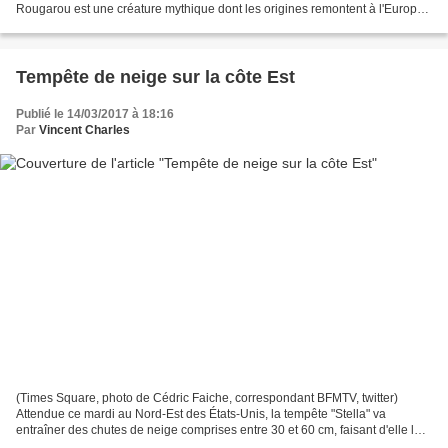
Rougarou est une créature mythique dont les origines remontent à l'Europe
médiévale. Issu du loup-garou, autre créature...
Tempête de neige sur la côte Est
Publié le 14/03/2017 à 18:16
Par
Vincent Charles
(Times Square, photo de Cédric Faiche, correspondant BFMTV, twitter)
Attendue ce mardi au Nord-Est des États-Unis, la tempête "Stella" va
entraîner des chutes de neige comprises entre 30 et 60 cm, faisant d'elle la
plus grosse tempête de la saison (après...