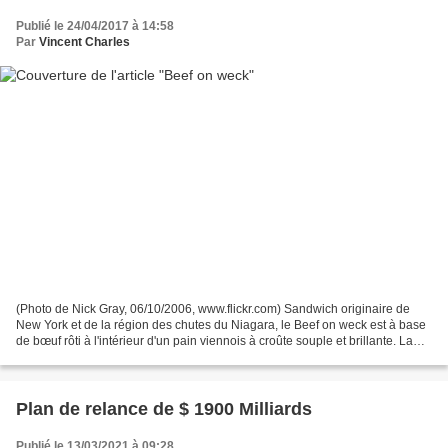
Publié le 24/04/2017 à 14:58
Par
Vincent Charles
(Photo de Nick Gray, 06/10/2006, www.flickr.com) Sandwich originaire de
New York et de la région des chutes du Niagara, le Beef on weck est à base
de bœuf rôti à l'intérieur d'un pain viennois à croûte souple et brillante. La
viande est coupée en fine...
Plan de relance de $ 1900 Milliards
Publié le 13/03/2021 à 09:28