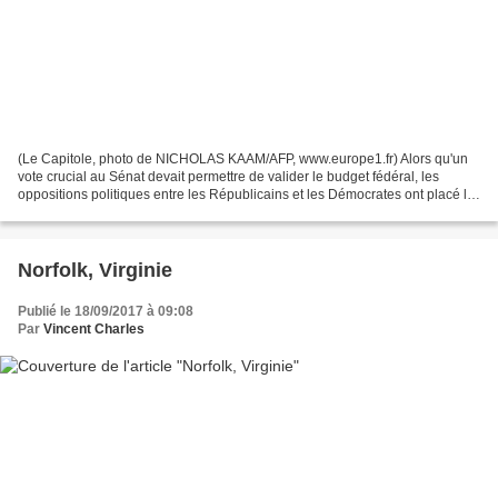
(Le Capitole, photo de NICHOLAS KAAM/AFP, www.europe1.fr) Alors qu'un
vote crucial au Sénat devait permettre de valider le budget fédéral, les
oppositions politiques entre les Républicains et les Démocrates ont placé le
pays en situation de blocage financier,...
Norfolk, Virginie
Publié le 18/09/2017 à 09:08
Par
Vincent Charles