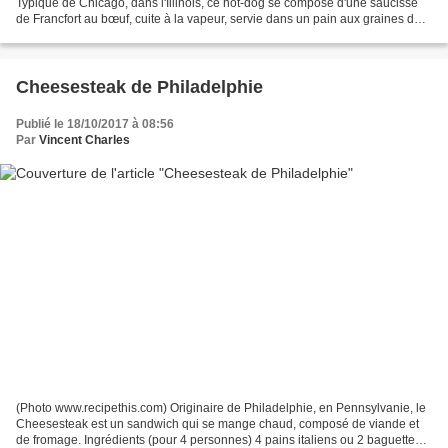
Typique de Chicago, dans l'Illinois, ce hot-dog se compose d'une saucisse
de Francfort au bœuf, cuite à la vapeur, servie dans un pain aux graines de
pavot. Le tout est accompagné de...
Cheesesteak de Philadelphie
Publié le 18/10/2017 à 08:56
Par
Vincent Charles
(Photo www.recipethis.com) Originaire de Philadelphie, en Pennsylvanie, le
Cheesesteak est un sandwich qui se mange chaud, composé de viande et
de fromage. Ingrédients (pour 4 personnes) 4 pains italiens ou 2 baguettes