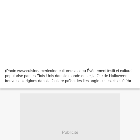
(Photo www.cuisineamericaine-cultureusa.com) Événement festif et culturel
popularisé par les États-Unis dans le monde entier, la fête de Halloween
trouve ses origines dans le folklore païen des îles anglo-celtes et se célèbre
le 31 octobre, la veille...
Publicité