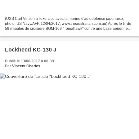
(USS Carl Vinson à l'exercice avec la marine d'autodéfense japonaise,
photo: US Navy/AFP, 12/04/2017, www.theaustralian.com.au) Après le tir de
59 missiles de croisière BGM-109 "Tomahawk" contre une base aérienne
syrienne, le 8 avril 2017, en représailles...
Lockheed KC-130 J
Publié le 13/08/2017 à 08:39
Par
Vincent Charles