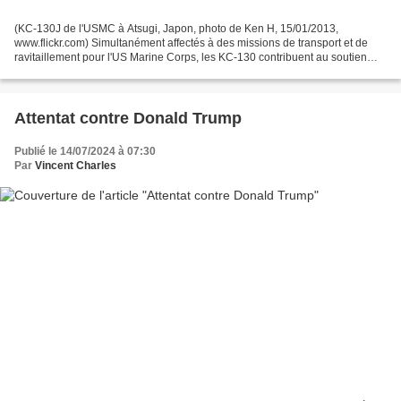
(KC-130J de l'USMC à Atsugi, Japon, photo de Ken H, 15/01/2013,
www.flickr.com) Simultanément affectés à des missions de transport et de
ravitaillement pour l'US Marine Corps, les KC-130 contribuent au soutien
opérationnel des Marine Air Ground Task Forces...
Attentat contre Donald Trump
Publié le 14/07/2024 à 07:30
Par
Vincent Charles