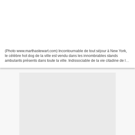
(Photo www.marthastewart.com) Incontournable de tout séjour à New York,
le célèbre hot dog de la ville est vendu dans les innombrables stands
ambulants présents dans toute la ville. Indissociable de la vie citadine de la
"Big Apple", le hot dog est très...