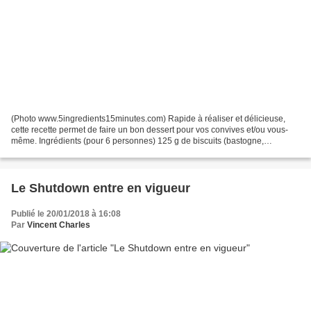
(Photo www.5ingredients15minutes.com) Rapide à réaliser et délicieuse,
cette recette permet de faire un bon dessert pour vos convives et/ou vous-
même. Ingrédients (pour 6 personnes) 125 g de biscuits (bastogne,
speculoos) 50 g de beurre fondu 250 g de...
Le Shutdown entre en vigueur
Publié le 20/01/2018 à 16:08
Par
Vincent Charles