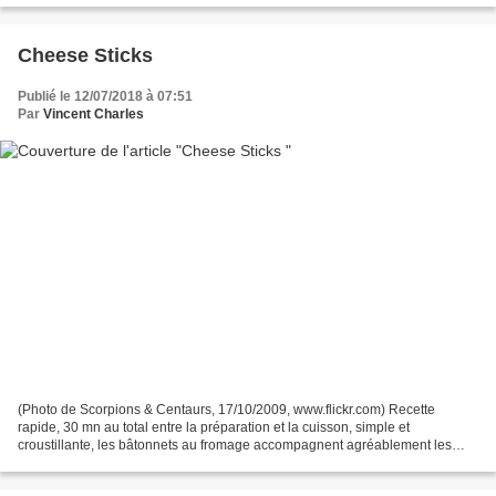
Cheese Sticks
Publié le 12/07/2018 à 07:51
Par
Vincent Charles
(Photo de Scorpions & Centaurs, 17/10/2009, www.flickr.com) Recette
rapide, 30 mn au total entre la préparation et la cuisson, simple et
croustillante, les bâtonnets au fromage accompagnent agréablement les
apéritifs et les salades. Ingrédients (pour...