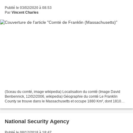
Publié le 03/02/2020 à 08:53
Par
Vincent Charles
(Sceau du comté, image wikipedia) Localisation du comté (Image David
Benbennick, 12/02/2006, wikipedia) Géographie du comté Le Franklin
County se trouve dans le Massachusetts et occupe 1880 Km², dont 1810
Km² de terres, et son point culminant est le Crum...
National Security Agency
Publié le 08/12/2018 à 18:47