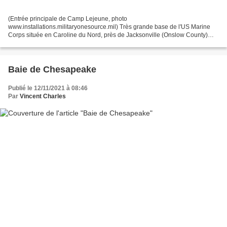
(Entrée principale de Camp Lejeune, photo
www.installations.militaryonesource.mil) Très grande base de l'US Marine
Corps située en Caroline du Nord, près de Jacksonville (Onslow County)
Camp Lejeune a été ouverte en 1941 et se charge de l'entraînement...
Baie de Chesapeake
Publié le 12/11/2021 à 08:46
Par
Vincent Charles