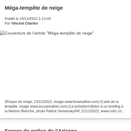
Méga-tempête de neige
Publié le 24/12/2022 à 13:44
Par
Vincent Charles
(Risque de neige, 23/12/2022, image www.foxweather.com) (Carte de la
tempête, image www.accuweather.com) (Le président Biden à un briefing à
la Maison Blanche, photo Patrick Semansky/AP, 22/12/2022, www.cnbc.com)
Depuis le jeudi 22 décembre, une gigantesque...
Forces de police de l'Arizona