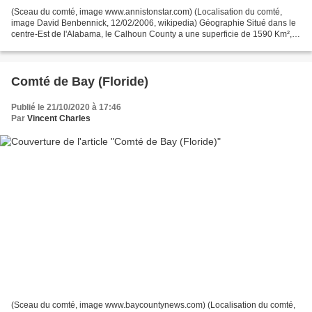
(Sceau du comté, image www.annistonstar.com) (Localisation du comté,
image David Benbennick, 12/02/2006, wikipedia) Géographie Situé dans le
centre-Est de l'Alabama, le Calhoun County a une superficie de 1590 Km²,
dont 1570 Km² de terres, et il est entouré...
Comté de Bay (Floride)
Publié le 21/10/2020 à 17:46
Par
Vincent Charles
(Sceau du comté, image www.baycountynews.com) (Localisation du comté,