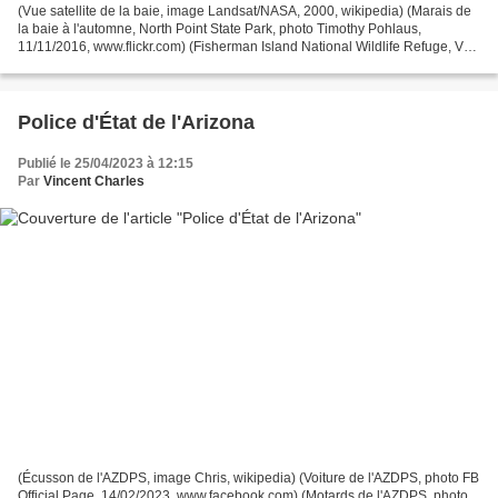
(Vue satellite de la baie, image Landsat/NASA, 2000, wikipedia) (Marais de
la baie à l'automne, North Point State Park, photo Timothy Pohlaus,
11/11/2016, www.flickr.com) (Fisherman Island National Wildlife Refuge, VA,
photo Chesapeake Bay Program, 22/10/2011,...
Police d'État de l'Arizona
Publié le 25/04/2023 à 12:15
Par
Vincent Charles
(Écusson de l'AZDPS, image Chris, wikipedia) (Voiture de l'AZDPS, photo FB
Official Page, 14/02/2023, www.facebook.com) (Motards de l'AZDPS, photo