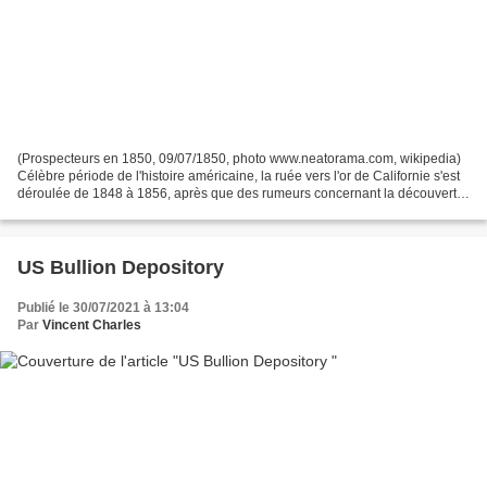
(Prospecteurs en 1850, 09/07/1850, photo www.neatorama.com, wikipedia)
Célèbre période de l'histoire américaine, la ruée vers l'or de Californie s'est
déroulée de 1848 à 1856, après que des rumeurs concernant la découverte
du précieux minerai aient envahi...
US Bullion Depository
Publié le 30/07/2021 à 13:04
Par
Vincent Charles