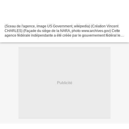
(Sceau de l'agence, image US Government, wikipedia) (Création Vincent
CHARLES) (Façade du siège de la NARA, photo www.archives.gov) Cette
agence fédérale indépendante a été créée par le gouvernement fédéral le
1er avril 1985, succédant au National Archives...
Publicité