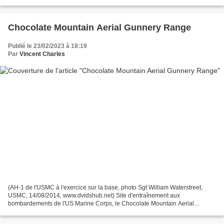
trajets en train parmi les plus longs...
Chocolate Mountain Aerial Gunnery Range
Publié le 23/02/2023 à 18:19
Par
Vincent Charles
(AH-1 de l'USMC à l'exercice sur la base, photo Sgt William Waterstreet,
USMC, 14/08/2014, www.dvidshub.net) Site d'entraînement aux
bombardements de l'US Marine Corps, le Chocolate Mountain Aerial
Gunnery Range est géré par l'US Marine Corps et l'US...