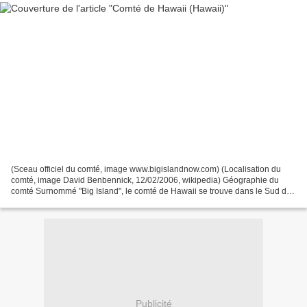
(Sceau officiel du comté, image www.bigislandnow.com) (Localisation du
comté, image David Benbennick, 12/02/2006, wikipedia) Géographie du
comté Surnommé "Big Island", le comté de Hawaii se trouve dans le Sud de
l'archipel de l'État de Hawaii, et il occupe...
Publicité