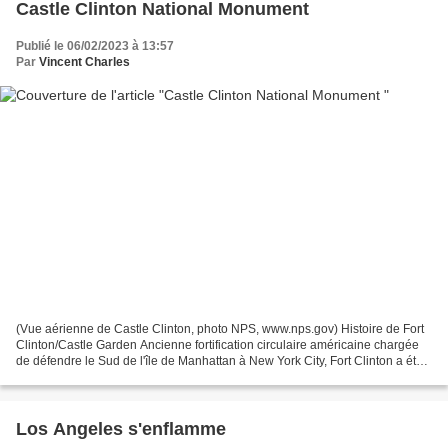
Castle Clinton National Monument
Publié le 06/02/2023 à 13:57
Par
Vincent Charles
(Vue aérienne de Castle Clinton, photo NPS, www.nps.gov) Histoire de Fort
Clinton/Castle Garden Ancienne fortification circulaire américaine chargée
de défendre le Sud de l'île de Manhattan à New York City, Fort Clinton a été
bâti peu avant la guerre...
Los Angeles s'enflamme