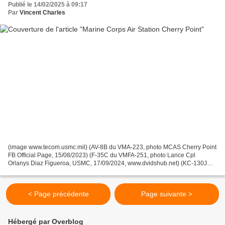
Publié le 14/02/2025 à 09:17
Par
Vincent Charles
(image www.tecom.usmc.mil) (AV-8B du VMA-223, photo MCAS Cherry Point
FB Official Page, 15/08/2023) (F-35C du VMFA-251, photo Lance Cpl
Orlanys Diaz Figueroa, USMC, 17/09/2024, www.dvidshub.net) (KC-130J
àCherry Point, photo MCAS Cherry Point FB Official...
< Page précédente
Page suivante >
Hébergé par Overblog