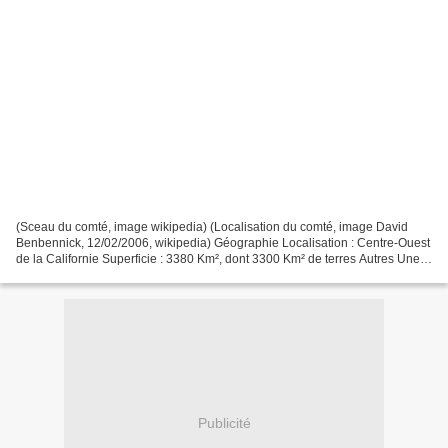
(Sceau du comté, image wikipedia) (Localisation du comté, image David
Benbennick, 12/02/2006, wikipedia) Géographie Localisation : Centre-Ouest
de la Californie Superficie : 3380 Km², dont 3300 Km² de terres Autres Une
partie du San Edwards San Francisco...
Publicité