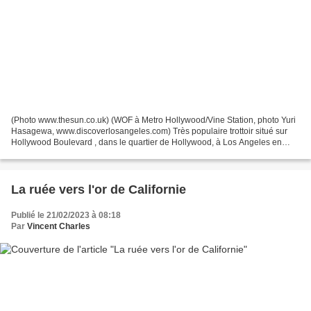
(Photo www.thesun.co.uk) (WOF à Metro Hollywood/Vine Station, photo Yuri
Hasagewa, www.discoverlosangeles.com) Très populaire trottoir situé sur
Hollywood Boulevard , dans le quartier de Hollywood, à Los Angeles en
Californie, le Walk of Fame (la promenade...
La ruée vers l'or de Californie
Publié le 21/02/2023 à 08:18
Par
Vincent Charles