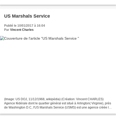
Harry S. Truman en 1946, et a pour missions...
US Marshals Service
Publié le 10/01/2017 à 16:04
Par
Vincent Charles
(Image: US DOJ, 11/12/1968, wikipédia) (Création: Vincent CHARLES)
Agence fédérale dont le quartier général est situé à Arlington( Virginie), près
de Washington D.C, l'US Marshals Service (USMS) est une agence créée le
24 septembre 1789 et constitue la...