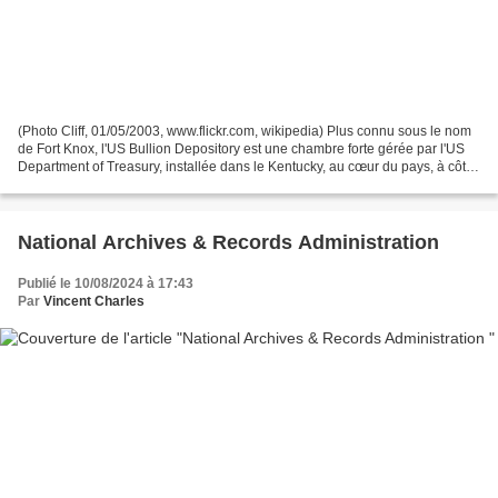
(Photo Cliff, 01/05/2003, www.flickr.com, wikipedia) Plus connu sous le nom
de Fort Knox, l'US Bullion Depository est une chambre forte gérée par l'US
Department of Treasury, installée dans le Kentucky, au cœur du pays, à côté
de la grande base militaire...
National Archives & Records Administration
Publié le 10/08/2024 à 17:43
Par
Vincent Charles