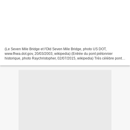
(Le Seven Mile Bridge et l'Old Seven Mile Bridge, photo US DOT,
www.fhwa.dot.gov, 20/03/2003, wikipedia) (Entrée du pont piétonnier
historique, photo Raychristopher, 02/07/2015, wikipedia) Très célèbre pont
de Floride, reliant Key West (le point le plus...