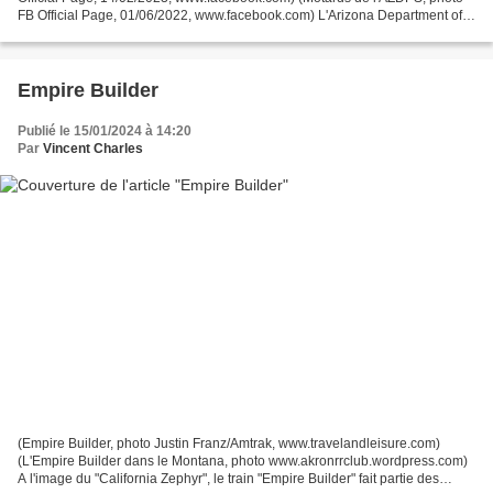
FB Official Page, 01/06/2022, www.facebook.com) L'Arizona Department of
Public Safety (AZDPS) est chargé...
Empire Builder
Publié le 15/01/2024 à 14:20
Par
Vincent Charles
(Empire Builder, photo Justin Franz/Amtrak, www.travelandleisure.com)
(L'Empire Builder dans le Montana, photo www.akronrrclub.wordpress.com)
A l'image du "California Zephyr", le train "Empire Builder" fait partie des