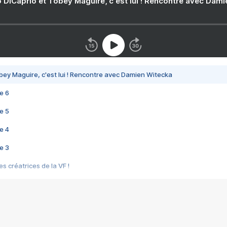
 DiCaprio et Tobey Maguire, c'est lui ! Rencontre avec Dam
bey Maguire, c'est lui ! Rencontre avec Damien Witecka
e 6
e 5
e 4
e 3
s créatrices de la VF !
e 2
e 1
e Mektoub My Love arrive enfin ! Rencontre avec Shaïn Boumedine et Sal