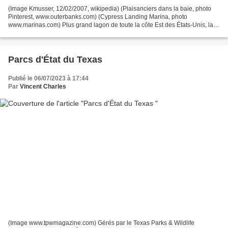
(Image Kmusser, 12/02/2007, wikipedia) (Plaisanciers dans la baie, photo
Pinterest, www.outerbanks.com) (Cypress Landing Marina, photo
www.marinas.com) Plus grand lagon de toute la côte Est des États-Unis, la
baie de Pamlico se trouve en Caroline du Nord,...
Parcs d'État du Texas
Publié le 06/07/2023 à 17:44
Par
Vincent Charles
(Image www.tpwmagazine.com) Gérés par le Texas Parks & Wildlife