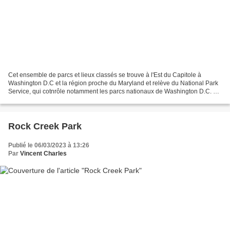
Cet ensemble de parcs et lieux classés se trouve à l'Est du Capitole à
Washington D.C et la région proche du Maryland et relève du National Park
Service, qui cotnrôle notamment les parcs nationaux de Washington D.C. 1
215 836 personnes sont venues visiter...
Rock Creek Park
Publié le 06/03/2023 à 13:26
Par
Vincent Charles