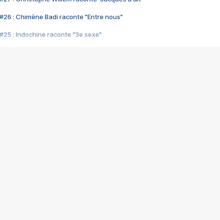
#26 : Chimène Badi raconte "Entre nous"
#25 : Indochine raconte "3e sexe"
#24 : Zaho raconte "C'est chelou"
#23 : Patrick Bruel raconte "Au café des délices"
#22 : Kyo raconte "Le chemin"
#21 : Nolwenn Leroy raconte "Cassé"
#20 : Patrick Hernandez raconte "Born to be alive"
#19 : Lorie raconte "Près de moi"
#18 : Michael Jones raconte "A nos actes manqués" (avec Jean-Jacque
#17 : Khaled raconte "Aïcha"
#16 : Corneille raconte "Parce qu'on vient de loin"
#15 : Indochine raconte "L'aventurier"