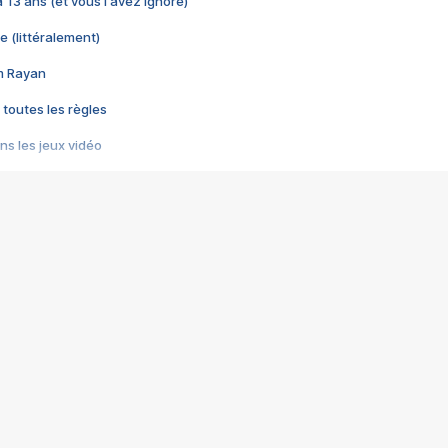
 a 13 ans (et vous l'avez ignoré)
e (littéralement)
im Rayan
 toutes les règles
s les jeux vidéo
us choquant de Rockstar ? - Le scandale BULLY
e plus moche de Steam
du RÊVE tourne au CAUCHEMAR
pendant 8 heures
it… à tort
umiliés par un jeu vidéo
ire - Final Fantasy 8
ti un empire - Age of Empires