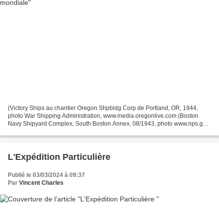
(Victory Ships au chantier Oregon Shpbldg Corp de Portland, OR, 1944,
photo War Shipping Administration, www.media.oregonlive.com (Boston
Navy Shipyard Complex, South Boston Annex, 08/1943, photo www.nps.gov)
Alors que les États-Unis hésitaient beaucoup...
L'Expédition Particulière
Publié le 03/03/2024 à 09:37
Par
Vincent Charles