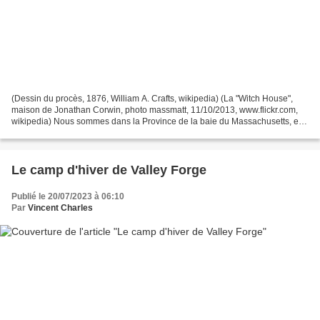
(Dessin du procès, 1876, William A. Crafts, wikipedia) (La "Witch House",
maison de Jonathan Corwin, photo massmatt, 11/10/2013, www.flickr.com,
wikipedia) Nous sommes dans la Province de la baie du Massachusetts, en
l'an 1692, dans le petit village de...
Le camp d'hiver de Valley Forge
Publié le 20/07/2023 à 06:10
Par
Vincent Charles