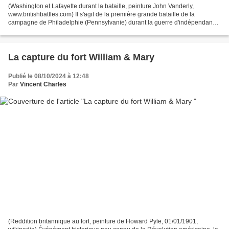
(Washington et Lafayette durant la bataille, peinture John Vanderly,
www.britishbattles.com) Il s'agit de la première grande bataille de la
campagne de Philadelphie (Pennsylvanie) durant la guerre d'indépendance,
près d'un an après la chute de New York...
La capture du fort William & Mary
Publié le 08/10/2024 à 12:48
Par
Vincent Charles
(Reddition britannique au fort, peinture de Howard Pyle, 01/01/1901,