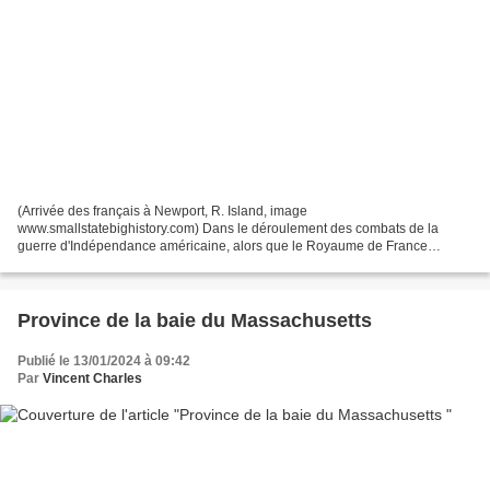
(Arrivée des français à Newport, R. Island, image
www.smallstatebighistory.com) Dans le déroulement des combats de la
guerre d'Indépendance américaine, alors que le Royaume de France
hésitait à s'impliquer militairement aux côtés des rebelles face au...
Province de la baie du Massachusetts
Publié le 13/01/2024 à 09:42
Par
Vincent Charles