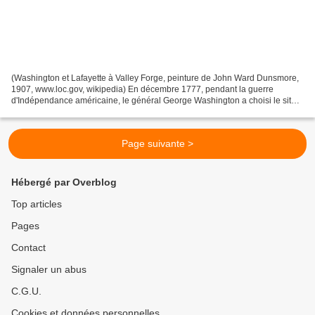
(Washington et Lafayette à Valley Forge, peinture de John Ward Dunsmore,
1907, www.loc.gov, wikipedia) En décembre 1777, pendant la guerre
d'Indépendance américaine, le général George Washington a choisi le site
de Valley Forge en Pennsylvanie, à environ...
Page suivante >
Hébergé par Overblog
Top articles
Pages
Contact
Signaler un abus
C.G.U.
Cookies et données personnelles