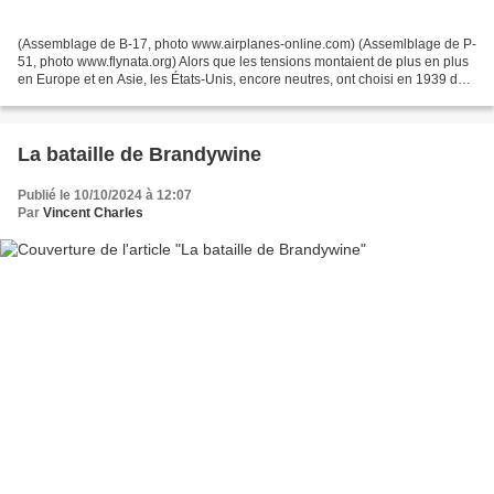
(Assemblage de B-17, photo www.airplanes-online.com) (Assemlblage de P-
51, photo www.flynata.org) Alors que les tensions montaient de plus en plus
en Europe et en Asie, les États-Unis, encore neutres, ont choisi en 1939 de
voter la loi "cash & carry"...
La bataille de Brandywine
Publié le 10/10/2024 à 12:07
Par
Vincent Charles