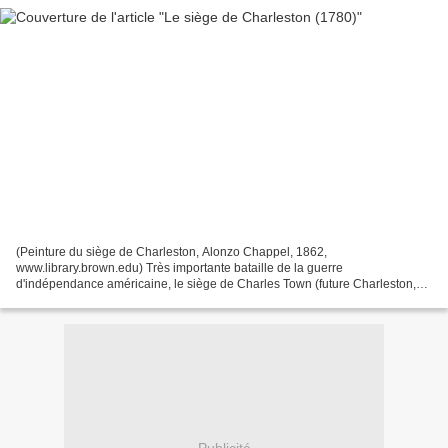
(Peinture du siège de Charleston, Alonzo Chappel, 1862,
www.library.brown.edu) Très importante bataille de la guerre
d'indépendance américaine, le siège de Charles Town (future Charleston,
capitale d'État) dans la colonie royale de Caroline du Sud a vu...