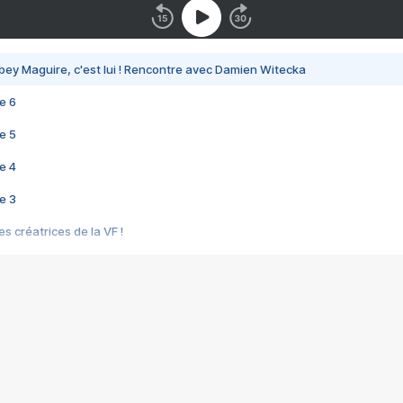
bey Maguire, c'est lui ! Rencontre avec Damien Witecka
e 6
e 5
e 4
e 3
s créatrices de la VF !
e 2
e 1
e Mektoub My Love arrive enfin ! Rencontre avec Shaïn Boumedine et Sal
i : après Toni en famille
elle réalise le bouleversant Dites lui que je l'aime