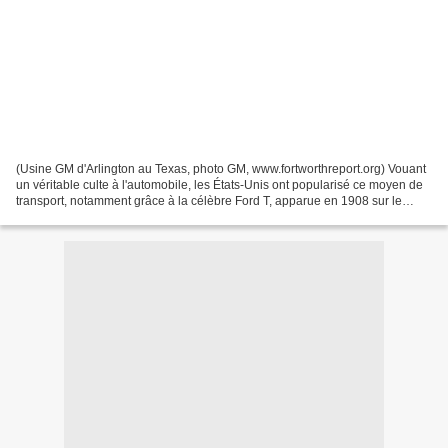
(Usine GM d'Arlington au Texas, photo GM, www.fortworthreport.org) Vouant
un véritable culte à l'automobile, les États-Unis ont popularisé ce moyen de
transport, notamment grâce à la célèbre Ford T, apparue en 1908 sur le
marché et qui s'est vendue en...