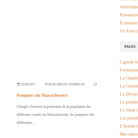
Amérindie
Puissances
Économie
Us Army
(
PAGES
Capitale f
Formation
La Chambr
29/03/2017
PUBLIÉ DEPUIS OVERBLOG
…
La Constit
La Déclar
Pompiers du Massachusetts
Le préside
Chargés d'assurer la protection de la population des
Le Sénat d
différents comtés du Massachusetts, les pompiers des
Les présid
différentes...
L'hymne n
Mes sourc