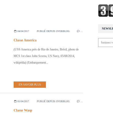
NEWSL
04/04/2017
PUBLIÉ DEPUIS OVERBLOG
…
Classe America
(USS America près de Rio de Janeiro, Brésil, photo de
MCS 1st class John Scorza, US Navy, 05/08/2014,
wikipédia) (Embarquement...
EN SAVOIR PLUS
01/04/2017
PUBLIÉ DEPUIS OVERBLOG
…
Classe Wasp