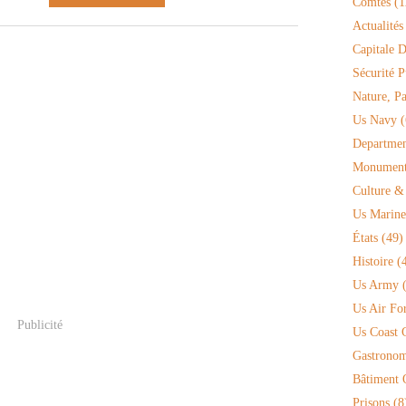
Comtés
(1
Actualités
Capitale D
Sécurité P
Nature, P
Us Navy
(
Departmen
Monument 
Culture &
Us Marine
États
(49)
Histoire
(4
Us Army
(
Us Air Fo
Publicité
Us Coast 
Gastronom
Bâtiment O
Prisons
(8