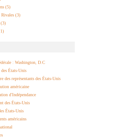
ns
(5)
 Rivales
(3)
(3)
1)
édérale : Washington, D.C
 des États-Unis
e des représentants des États-Unis
ution américaine
ation d'Indépendance
nt des États-Unis
es États-Unis
ents américains
ational
es