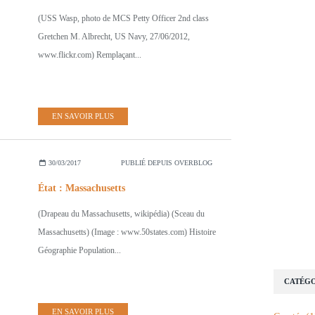
(USS Wasp, photo de MCS Petty Officer 2nd class
Gretchen M. Albrecht, US Navy, 27/06/2012,
www.flickr.com) Remplaçant...
EN SAVOIR PLUS
30/03/2017
PUBLIÉ DEPUIS OVERBLOG
État : Massachusetts
(Drapeau du Massachusetts, wikipédia) (Sceau du
Massachusetts) (Image : www.50states.com) Histoire
Géographie Population...
CATÉGO
EN SAVOIR PLUS