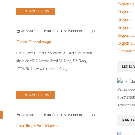
Région de
EN SAVOIR PLUS
Région de 
Région du
Région du
28/03/2017
PUBLIÉ DEPUIS OVERBLOG
…
Région du
Classe Ticonderoga
Région du
Succession
(USS Leyte Gulf et USS Barry (A. Burke) en escorte,
photo de MCS Seaman Jared M. King, US Navy,
LES ÉT
17/01/2011, www.flickr.com) Conçue...
Venez déco
EN SAVOIR PLUS
d'Amérique
gastronomi
26/03/2017
PUBLIÉ DEPUIS OVERBLOG
…
À PROP
Castillo de San Marcos