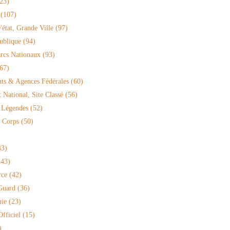
23)
(107)
'état, Grande Ville
(97)
ublique
(94)
arcs Nationaux
(93)
67)
ts & Agences Fédérales
(60)
National, Site Classé
(56)
 Légendes
(52)
 Corps
(50)
3)
43)
rce
(42)
Guard
(36)
ie
(23)
fficiel
(15)
)