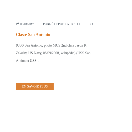
08/04/2017
PUBLIÉ DEPUIS OVERBLOG
…
Classe San Antonio
(USS San Antonio, photo MCS 2nd class Jason R.
Zalasky, US Navy, 06/09/2008, wikipédia) (USS San
Antion et USS...
EN SAVOIR PLUS