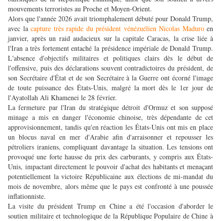
mouvements terroristes au Proche et Moyen-Orient.
Alors que l'année 2026 avait triomphalement débuté pour Donald Trump,
avec la
capture très rapide du président vénézuélien Nicolas Maduro
en
janvier, après un raid audacieux sur la capitale Caracas, la crise liée à
l'Iran a très fortement entaché la présidence impériale de Donald Trump.
L'absence d'objectifs militaires et politiques clairs dès le début de
l'offensive, puis des déclarations souvent contradictoires du président, de
son Secrétaire d'État et de son Secrétaire à la Guerre ont écorné l'image
de toute puissance des États-Unis, malgré la mort dès le 1er jour de
l'Ayatollah Ali Khamenei le 28 février.
La fermeture par l'Iran du stratégique détroit d'Ormuz et son supposé
minage a mis en danger l'économie chinoise, très dépendante de cet
approvisionnement, tandis qu'en réaction les États-Unis ont mis en place
un blocus naval en mer d'Arabie afin d'arraisonner et repousser les
pétroliers iraniens, compliquant davantage la situation. Les tensions ont
provoqué une forte hausse du prix des carburants, y compris aux États-
Unis, impactant directement le pouvoir d'achat des habitants et menaçant
potentiellement la victoire Républicaine aux élections de mi-mandat du
mois de novembre, alors même que le pays est confronté à une poussée
inflationniste.
La visite du président Trump en Chine a été l'occasion d'aborder le
soutien militaire et technologique de la République Populaire de Chine à