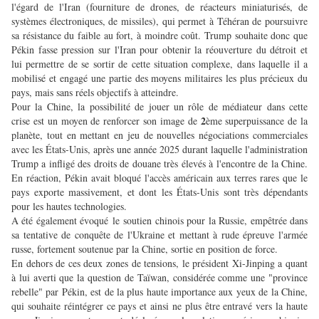
l'égard de l'Iran (fourniture de drones, de réacteurs miniaturisés, de
systèmes électroniques, de missiles), qui permet à Téhéran de poursuivre
sa résistance du faible au fort, à moindre coût. Trump souhaite donc que
Pékin fasse pression sur l'Iran pour obtenir la réouverture du détroit et
lui permettre de se sortir de cette situation complexe, dans laquelle il a
mobilisé et engagé une partie des moyens militaires les plus précieux du
pays, mais sans réels objectifs à atteindre.
Pour la Chine, la possibilité de jouer un rôle de médiateur dans cette
2
crise est un moyen de renforcer son image de
ème superpuissance de la
planète, tout en mettant en jeu de nouvelles négociations commerciales
avec les États-Unis, après une année 2025 durant laquelle l'administration
Trump a infligé des droits de douane très élevés à l'encontre de la Chine.
En réaction, Pékin avait bloqué l'accès américain aux terres rares que le
pays exporte massivement, et dont les États-Unis sont très dépendants
pour les hautes technologies.
A été également évoqué le soutien chinois pour la Russie, empêtrée dans
sa tentative de conquête de l'Ukraine et mettant à rude épreuve l'armée
russe, fortement soutenue par la Chine, sortie en position de force.
En dehors de ces deux zones de tensions, le président Xi-Jinping a quant
à lui averti que la question de Taïwan, considérée comme une "province
rebelle" par Pékin, est de la plus haute importance aux yeux de la Chine,
qui souhaite réintégrer ce pays et ainsi ne plus être entravé vers la haute