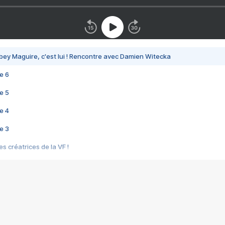
bey Maguire, c'est lui ! Rencontre avec Damien Witecka
e 6
e 5
e 4
e 3
s créatrices de la VF !
e 2
e 1
e Mektoub My Love arrive enfin ! Rencontre avec Shaïn Boumedine et Sal
i : après Toni en famille