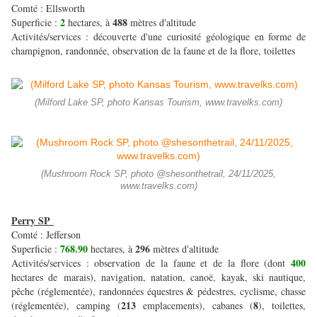
Comté : Ellsworth
2
488
Superficie :
hectares, à
mètres d'altitude
Activités/services : découverte d'une curiosité géologique en forme de
champignon, randonnée, observation de la faune et de la flore, toilettes
(Milford Lake SP, photo Kansas Tourism, www.travelks.com)
(Mushroom Rock SP, photo @shesonthetrail, 24/11/2025,
www.travelks.com)
Perry SP
Comté : Jefferson
768.90
296
Superficie :
hectares, à
mètres d'altitude
400
Activités/services : observation de la faune et de la flore (dont
hectares de marais), navigation, natation, canoë, kayak, ski nautique,
pêche (réglementée), randonnées équestres & pédestres, cyclisme, chasse
213
8
(réglementée), camping (
emplacements), cabanes (
), toilettes,