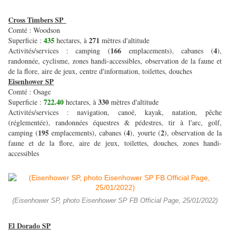
Cross Timbers SP
Comté : Woodson
435
271
Superficie :
hectares, à
mètres d'altitude
166
4
Activités/services : camping (
emplacements), cabanes (
),
randonnée, cyclisme, zones handi-accessibles, observation de la faune et
de la flore, aire de jeux, centre d'information, toilettes, douches
Eisenhower SP
Comté : Osage
722.40
330
Superficie :
hectares, à
mètres d'altitude
Activités/services : navigation, canoë, kayak, natation, pêche
(réglementée), randonnées équestres & pédestres, tir à l'arc, golf,
195
4
2
camping (
emplacements), cabanes (
), yourte (
), observation de la
faune et de la flore, aire de jeux, toilettes, douches, zones handi-
accessibles
(Eisenhower SP, photo Eisenhower SP FB Official Page, 25/01/2022)
El Dorado SP