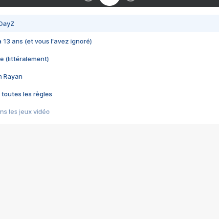
 DayZ
 a 13 ans (et vous l'avez ignoré)
e (littéralement)
im Rayan
 toutes les règles
s les jeux vidéo
us choquant de Rockstar ? - Le scandale BULLY
e plus moche de Steam
du RÊVE tourne au CAUCHEMAR
pendant 8 heures
it… à tort
umiliés par un jeu vidéo