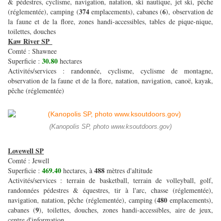
& pédestres, cyclisme, navigation, natation, ski nautique, jet ski, pêche
374
6
(réglementée), camping (
emplacements), cabanes (
), observation de
la faune et de la flore, zones handi-accessibles, tables de pique-nique,
toilettes, douches
Kaw River SP
Comté : Shawnee
30.80
Superficie :
hectares
Activités/services : randonnée, cyclisme, cyclisme de montagne,
observation de la faune et de la flore, natation, navigation, canoë, kayak,
pêche (réglementée)
(Kanopolis SP, photo www.ksoutdoors.gov)
Lovewell SP
Comté : Jewell
469.40
488
Superficie :
hectares, à
mètres d'altitude
Activités/services : terrain de basketball, terrain de volleyball, golf,
randonnées pédestres & équestres, tir à l'arc, chasse (réglementée),
480
navigation, natation, pêche (réglementée), camping (
emplacements),
9
cabanes (
), toilettes, douches, zones handi-accessibles, aire de jeux,
centre d'information