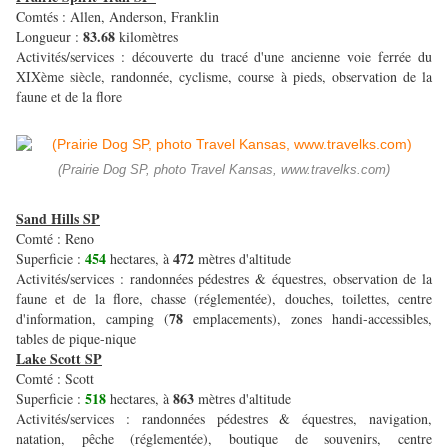
Comtés : Allen, Anderson, Franklin
83.68
Longueur :
kilomètres
Activités/services : découverte du tracé d'une ancienne voie ferrée du
XIXème siècle, randonnée, cyclisme, course à pieds, observation de la
faune et de la flore
(Prairie Dog SP, photo Travel Kansas, www.travelks.com)
Sand Hills SP
Comté : Reno
454
472
Superficie :
hectares, à
mètres d'altitude
Activités/services : randonnées pédestres & équestres, observation de la
faune et de la flore, chasse (réglementée), douches, toilettes, centre
78
d'information, camping (
emplacements), zones handi-accessibles,
tables de pique-nique
Lake Scott SP
Comté : Scott
518
863
Superficie :
hectares, à
mètres d'altitude
Activités/services : randonnées pédestres & équestres, navigation,
natation, pêche (réglementée), boutique de souvenirs, centre