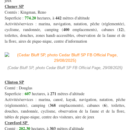
jeux
Cheney SP
Comtés : Kingman, Reno
774.20
442
Superficie :
hectares, à
mètres d'altitude
Activités/services : marina, navigation, natation, pêche (réglementée),
400
12
cyclisme, randonnée, camping (
emplacements), cabanes (
),
toilettes, douches, zones handi-accessibles, observation de la faune et de
la flore, aires de pique-nique, centre d'information
(Cedar Bluff SP, photo Cedar Bluff SP FB Official Page, 29/08/2025)
Clinton SP
Comté : Douglas
607
271
Superficie :
hectares, à
mètres d'altitude
Activités/services : marina, canoë, kayak, navigation, natation, pêche
368
6
(réglementée), camping (
emplacements), cabanes (
), toilettes,
douches, randonnée, cyclisme, observation de la faune et de la flore,
tables de pique-nique, centre des visiteurs, aire de jeux
Crawford SP
202.30
303
Comté :
hectares, à
mètres d'altitude