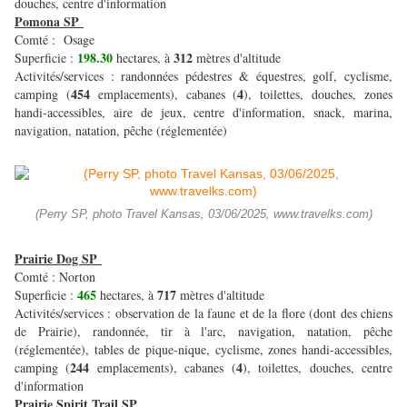
douches, centre d'information
Pomona SP
Comté : Osage
198.30
312
Superficie :
hectares, à
mètres d'altitude
Activités/services : randonnées pédestres & équestres, golf, cyclisme,
454
4
camping (
emplacements), cabanes (
), toilettes, douches, zones
handi-accessibles, aire de jeux, centre d'information, snack, marina,
navigation, natation, pêche (réglementée)
(Perry SP, photo Travel Kansas, 03/06/2025, www.travelks.com)
Prairie Dog SP
Comté : Norton
465
717
Superficie :
hectares, à
mètres d'altitude
Activités/services : observation de la faune et de la flore (dont des chiens
de Prairie), randonnée, tir à l'arc, navigation, natation, pêche
(réglementée), tables de pique-nique, cyclisme, zones handi-accessibles,
244
4
camping (
emplacements), cabanes (
), toilettes, douches, centre
d'information
Prairie Spirit Trail SP