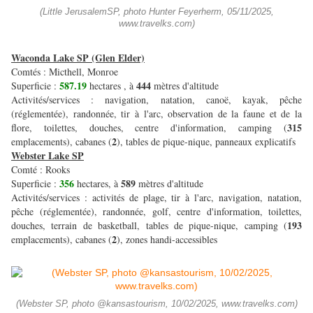
(Little JerusalemSP, photo Hunter Feyerherm, 05/11/2025,
www.travelks.com)
Waconda Lake SP (Glen Elder)
Comtés : Micthell, Monroe
587.19
444
Superficie :
hectares , à
mètres d'altitude
Activités/services : navigation, natation, canoë, kayak, pêche
(réglementée), randonnée, tir à l'arc, observation de la faune et de la
315
flore, toilettes, douches, centre d'information, camping (
2
emplacements), cabanes (
), tables de pique-nique, panneaux explicatifs
Webster Lake SP
Comté : Rooks
356
589
Superficie :
hectares, à
mètres d'altitude
Activités/services : activités de plage, tir à l'arc, navigation, natation,
pêche (réglementée), randonnée, golf, centre d'information, toilettes,
193
douches, terrain de basketball, tables de pique-nique, camping (
2
emplacements), cabanes (
), zones handi-accessibles
(Webster SP, photo @kansastourism, 10/02/2025, www.travelks.com)