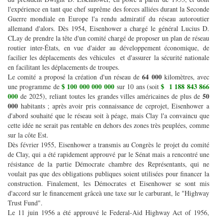
l'expérience en tant que chef suprême des forces alliées durant la Seconde
Guerre mondiale en Europe l'a rendu admiratif du réseau autoroutier
allemand d'alors. Dès 1954, Eisenhower a chargé le général Lucius D.
CLay de prendre la tête d'un comité chargé de proposer un plan de réseau
routier inter-États, en vue d'aider au développement économique, de
facilier les déplacements des véhicules et d'assurer la sécurité nationale
en facilitant les déplacements de troupes.
64 000
Le comité a proposé la création d'un réseau de
kilomètres, avec
$ 100 000 000
000
$ 1 188 843 866
une programme de
sur 10 ans (soit
000
50
de 2025), reliant toutes les grandes villes américaines de plus de
000
habitants ; après avoir pris connaissance de ceprojet, Eisenhower a
d'abord souhaité que le réseau soit à péage, mais Clay l'a convaincu que
cette idée ne serait pas rentable en dehors des zones très peuplées, comme
sur la côte Est.
Dès février 1955, Eisenhower a transmis au Congrès le projet du comité
de Clay, qui a été rapidement approuvé par le Sénat mais a rencontré une
résistance de la partie Démocrate chambre des Représentants, qui ne
voulait pas que des obligations publiques soient utilisées pour financer la
construction. Finalement, les Démocrates et Eisenhower se sont mis
d'accord sur le financement grâceà une taxe sur le carburant, le "Highway
Trust Fund".
Le 11 juin 1956 a été approuvé le Federal-Aid Highway Act of 1956,