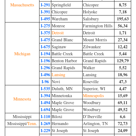
I-291
8,75
Massachusetts
Springfield
Chicopee
I-391
7,18
Chicopee
Holyoke
I-495
195,63
Wareham
Salisbury
I-275
56,34
Monroe
Farmington Hills
I-375
1,71
Detroit
Detroit
I-475
27,34
Grand Blanc
Mount Morris
I-675
12,42
Saginaw
Zilwaukee
I-194
5,44
Michigan
Battle Creek
Battle Creek
I-196
129,79
Benton Harbor
Grand Rapids
I-296
5,52
Grand Rapids
Walker
I-496
18,96
Lansing
Lansing
I-96
47,3
Novi
Roseville
I-535
4,47
Duluth, MN
Superior, WI
I-394
15,69
Minnetonka
Minneapolis
Minnesota
I-494
69,11
Maple Grove
Woodbury
I-694
49,52
Maple Grove
Woodbury
I-110
6,6
Mississippi
Biloxi
D’Iberville
I-269
72,73
Mississippi/
Tenn
.
Hernando
Arlington, TN
I-229
24,09
St Joseph
St Joseph