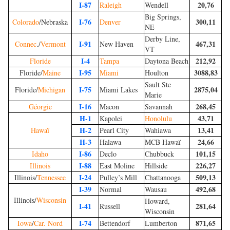
I-87
20,76
Raleigh
Wendell
Big Springs,
I-76
300,11
Colorado
/Nebraska
Denver
NE
Derby Line,
I-91
467,31
Connec
./
Vermont
New Haven
VT
I-4
212,92
Floride
Tampa
Daytona Beach
I-95
3088,83
Floride/
Maine
Miami
Houlton
Sault Ste
I-75
2875,04
Floride/
Michigan
Miami Lakes
Marie
I-16
268,45
Géorgie
Macon
Savannah
H-1
43,71
Kapolei
Honolulu
H-2
13,41
Hawaï
Pearl City
Wahiawa
H-3
24,66
Halawa
MCB Hawaï
I-86
101,15
Idaho
Declo
Chubbuck
I-88
226,27
Illinois
East Moline
Hillside
I-24
509,13
Illinois/
Tennessee
Pulley’s Mill
Chattanooga
I-39
492,68
Normal
Wausau
Illinois/
Wisconsin
Howard,
I-41
281,64
Russell
Wisconsin
I-74
871,65
Iowa
/
Car. Nord
Bettendorf
Lumberton