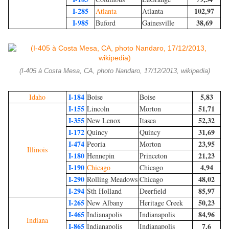
I-285
102,97
Atlanta
Atlanta
I-985
38,69
Buford
Gainesville
(I-405 à Costa Mesa, CA, photo Nandaro, 17/12/2013, wikipedia)
I-184
5,83
Idaho
Boise
Boise
I-155
51,71
Lincoln
Morton
I-355
52,32
New Lenox
Itasca
I-172
31,69
Quincy
Quincy
I-474
23,95
Peoria
Morton
Illinois
I-180
21,23
Hennepin
Princeton
I-190
4,94
Chicago
Chicago
I-290
48,02
Rolling Meadows
Chicago
I-294
85,97
Sth Holland
Deerfield
I-265
50,23
New Albany
Heritage Creek
I-465
84,96
Indianapolis
Indianapolis
Indiana
I-865
7,6
Indianapolis
Indianapolis