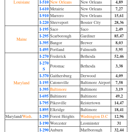
I-510
4,89
Louisiane
New Orleans
New Orleans
I-610
7,27
Metairie
New Orleans
I-910
15,61
Marrero
New Orleans
I-220
28,36
Shreveport
Bossier City
I-195
2,49
Saco
Saco
I-295
85,47
Scarborough
Gardiner
Maine
I-395
8,03
Bangor
Brewer
I-495
5,95
Portland
Falmouth
I-270
52,46
Frederick
Bethesda
I-270
3,38
Potomac
Bethesda
S
I-370
4,09
Gaithersburg
Derwood
I-195
7,58
Catonsville
Baltimore Airport
Maryland
I-395
3,19
Baltimore
Baltimore
I-695
49,2
Baltimore
Baltimore
I-795
14,47
Pikesville
Reistertown
I-895
18,41
Elkridge
Baltimore
I-295
12,96
Maryland/
Wash
.
Forest Heights
Washington D.C
I-190
31
Worcester
Leominster
I-290
32,44
Auburn
Marlborough