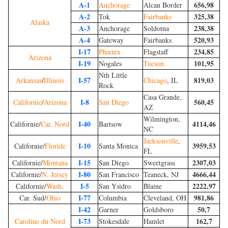
A-1
656,98
Anchorage
Alcan Border
A-2
325,38
Tok
Fairbanks
Alaska
A-3
238,38
Anchorage
Soldotna
A-4
520,93
Gateway
Fairbanks
I-17
234,85
Phœnix
Flagstaff
Arizona
I-19
101,95
Nogales
Tucson
Nth Little
I-57
819,03
Arkansas
/
Illinois
Chicago
, IL
Rock
Casa Grande,
I-8
560,45
Californie
/
Arizona
San Diego
AZ
Wilmington,
I-40
4114,46
Californie/
Car. Nord
Bartsow
NC
Jacksonville
,
I-10
3959,53
Californie/
Floride
Santa Monica
FL
I-15
2307,03
Californie/
Montana
San Diego
Sweetgrass
I-80
4666,44
Californie/
N. Jersey
San Francisco
Teaneck, NJ
I-5
2222,97
Californie/
Wash
.
San Ysidro
Blaine
I-77
981,86
Car. Sud/
Ohio
Columbia
Cleveland, OH
I-42
50,7
Garner
Goldsboro
I-73
162,7
Caroline du Nord
Stokesdale
Hamlet