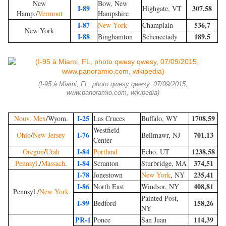
New
Bow, New
I-89
307,58
Highgate, VT
Hamp./
Vermont
Hampshire
I-87
536,7
New York
Champlain
New York
I-88
189,5
Binghamton
Schenectady
(I-95 à Miami, FL, photo qwesy qwesy, 07/09/2015,
www.panoramio.com, wikipedia)
I-25
1708,59
Nouv. Mex
/Wyom.
Las Cruces
Buffalo, WY
Westfield
I-76
701,13
Ohio
/
New Jersey
Bellmawr, NJ
Center
I-84
1238,58
Oregon
/
Utah
Portland
Echo, UT
I-84
374,51
Pennsyl
./
Massach
.
Scranton
Sturbridge, MA
I-78
235,41
Jonestown
New York
, NY
I-86
408,81
North East
Windsor, NY
Pennsyl./
New York
Painted Post,
I-99
158,26
Bedford
NY
PR-1
114,39
Ponce
San Juan