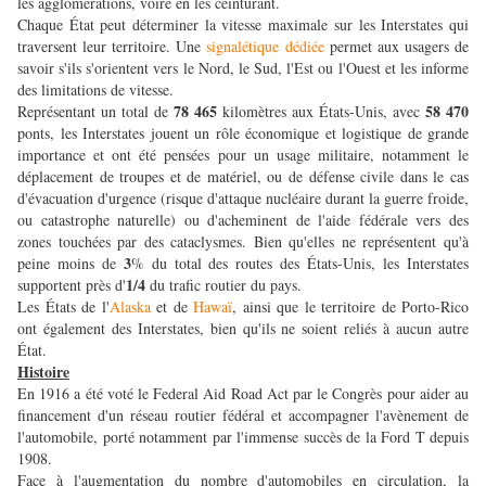
les agglomérations, voire en les ceinturant.
Chaque État peut déterminer la vitesse maximale sur les Interstates qui
traversent leur territoire. Une
signalétique dédiée
permet aux usagers de
savoir s'ils s'orientent vers le Nord, le Sud, l'Est ou l'Ouest et les informe
des limitations de vitesse.
78 465
58 470
Représentant un total de
kilomètres aux États-Unis, avec
ponts, les Interstates jouent un rôle économique et logistique de grande
importance et ont été pensées pour un usage militaire, notamment le
déplacement de troupes et de matériel, ou de défense civile dans le cas
d'évacuation d'urgence (risque d'attaque nucléaire durant la guerre froide,
ou catastrophe naturelle) ou d'acheminent de l'aide fédérale vers des
zones touchées par des cataclysmes. Bien qu'elles ne représentent qu'à
3
peine moins de
% du total des routes des États-Unis, les Interstates
1/4
supportent près d'
du trafic routier du pays.
Les États de l'
Alaska
et de
Hawaï
, ainsi que le territoire de Porto-Rico
ont également des Interstates, bien qu'ils ne soient reliés à aucun autre
État.
Histoire
En 1916 a été voté le Federal Aid Road Act par le Congrès pour aider au
financement d'un réseau routier fédéral et accompagner l'avènement de
l'automobile, porté notamment par l'immense succès de la Ford T depuis
1908.
Face à l'augmentation du nombre d'automobiles en circulation, la