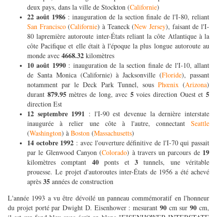
deux pays, dans la ville de Stockton (
Californie
)
22 août 1986
: inauguration de la section finale de l'I-80, reliant
San Francisco
(
Californie
) à Teaneck (
New Jersey
), faisant de l'I-
80 lapremière autoroute inter-États reliant la côte Atlantique à la
côte Pacifique et elle était à l'époque la plus longue autoroute au
4668.32
monde avec
kilomètres
10 août 1990
: inauguration de la section finale de l'I-10, allant
de Santa Monica (Californie) à Jacksonville (
Floride
), passant
notamment par le Deck Park Tunnel, sous
Phœnix
(
Arizona
)
879.95
5
5
durant
mètres de long, avec
voies direction Ouest et
direction Est
12 septembre 1991
: l'I-90 est devenue la dernière interstate
inaugurée à relier une côte à l'autre, connectant
Seattle
(
Washington
) à
Boston
(
Massachusetts
)
14 octobre 1992
: avec l'ouverture définitive de l'I-70 qui passait
19
par le Glenwood Canyon (
Colorado
) à travers un parcours de
40
3
kilomètres comptant
ponts et
tunnels, une véritable
prouesse. Le projet d'autoroutes inter-États de 1956 a été achevé
35
après
années de construction
L'année 1993 a vu être dévoilé un panneau commémoratif en l'honneur
90
90
du projet porté par Dwight D. Eisenhower : mesurant
cm sur
cm,