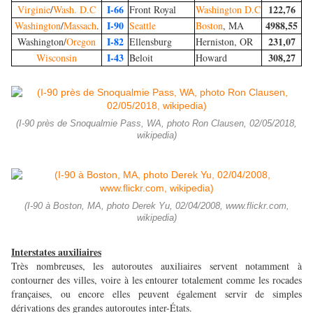
I-66
122,76
Virginie
/
Wash. D.C
Front Royal
Washington D.C
I-90
4988,55
Washington
/
Massach
.
Seattle
Boston
, MA
I-82
231,07
Washington/
Oregon
Ellensburg
Herniston, OR
I-43
308,27
Wisconsin
Beloit
Howard
(I-90 près de Snoqualmie Pass, WA, photo Ron Clausen, 02/05/2018,
wikipedia)
(I-90 à Boston, MA, photo Derek Yu, 02/04/2008, www.flickr.com,
wikipedia)
Interstates auxiliaires
Très nombreuses, les autoroutes auxiliaires servent notamment à
contourner des villes, voire à les entourer totalement comme les rocades
françaises, ou encore elles peuvent également servir de simples
dérivations des grandes autoroutes inter-États.