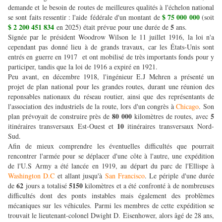
demande et le besoin de routes de meilleures qualités à l'échelon national
$ 75 000 000
se sont faits ressentir : l'aide fédérale d'un montant de
(soit
$ 2 200 451 834
5
en 2025) était prévue pour une durée de
ans.
Signée par le président Woodrow Wilson le 11 juillet 1916, la loi n'a
cependant pas donné lieu à de grands travaux, car les États-Unis sont
entrés en guerre en 1917 et ont mobilisé de très importants fonds pour y
participer, tandis que la loi de 1916 a expiré en 1921.
Peu avant, en décembre 1918, l'ingénieur E.J Mehren a présenté un
projet de plan national pour les grandes routes, durant une réunion des
reponsables nationaux du réseau routier, ainsi que des représentants de
l'association des industriels de la route, lors d'un congrès à
Chicago
. Son
80 000
5
plan prévoyait de construire près de
kilomètres de routes, avec
10
itinéraires transversaux Est-Ouest et
itinéraires transversaux Nord-
Sud.
Afin de mieux comprendre les éventuelles difficultés que pourrait
rencontrer l'armée pour se déplacer d'une côte à l'autre, une expédition
de l'U.S Army a été lancée en 1919, au départ du parc de l'Ellispe à
Washington D.C
et allant jusqu'à
San Francisco
. Le périple d'une durée
62
5150
de
jours a totalisé
kilomètres et a été confronté à de nombreuses
difficultés dont des ponts instables mais également des problèmes
mécaniques sur les véhicules. Parmi les membres de cette expédition se
trouvait le lieutenant-colonel Dwight D. Eisenhower, alors âgé de 28 ans,