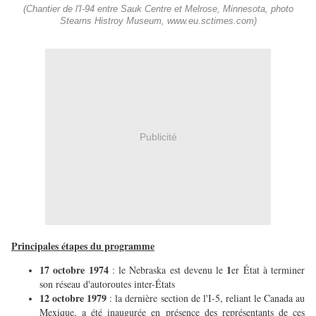
(Chantier de l'I-94 entre Sauk Centre et Melrose, Minnesota, photo
Stearns Histroy Museum, www.eu.sctimes.com)
Publicité
Principales étapes du programme
17 octobre 1974
1
: le Nebraska est devenu le
er État à terminer
son réseau d'autoroutes inter-États
12 octobre 1979
: la dernière section de l'I-5, reliant le Canada au
Mexique, a été inaugurée en présence des représentants de ces