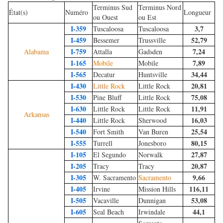
Terminus Sud
Terminus Nord
État(s)
Numéro
Longueur
ou Ouest
ou Est
I-359
3,7
Tuscaloosa
Tuscaloosa
I-459
52,79
Bessemer
Trussville
I-759
7,24
Alabama
Attalla
Gadsden
I-165
7,89
Mobile
Mobile
I-565
34,44
Decatur
Huntsville
I-430
20,81
Little Rock
Little Rock
I-530
75,08
Pine Bluff
Little Rock
I-630
11,91
Little Rock
Little Rock
Arkansas
I-440
16,03
Little Rock
Sherwood
I-540
25,54
Fort Smith
Van Buren
I-555
80,15
Turrell
Jonesboro
I-105
27,87
El Segundo
Norwalk
I-205
20,87
Tracy
Tracy
I-305
9,66
W. Sacramento
Sacramento
I-405
116,11
Irvine
Mission Hills
I-505
53,08
Vacaville
Dunnigan
I-605
44,1
Seal Beach
Irwindale