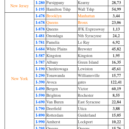
I-280
28,73
Parsippany
Kearny
New Jersey
I-195
54,99
Hamilton Tshp
Wall Tshp
I-478
3,44
Brooklyn
Manhattan
I-678
23,06
Queens
Bronx
I-878
1,13
Queens
JFK Expressway
I-481
24,2
Onondaga
Nth Syracyuse
I-781
6,92
Pamelia
Le Ray
I-684
45,82
White Plains
Brewster
I-587
1,95
Kingston
Kingston
I-787
16,35
Albany
Green Island
I-190
45,61
Cheektowaga
Lewiston
I-290
15,77
Tonawanda
Williamsville
New York
I-390
122,41
Avoca
gates
I-490
60,19
Bergen
Victor
I-590
8,55
Brighton
Rochester
I-690
22,84
Van Buren
East Syracuse
I-790
3,88
Deerfield
Utica
I-890
15,05
Rotterdam
Guiderland
I-990
10,22
Amherst
Lockport
I-295
15,76
Queens
Queens