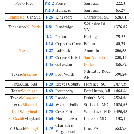
PR-2
222,3
Porto Rico
Ponce
San Juan
PR-3
65,27
Humacao
San Juan
I-26
528,01
Tennessee
/ Car Sud
Kingsport
Charleston, SC
Wellesley Isl.,
I-81
1376,02
Tennessee/
N. York
Dandridge
NY
I-2
75,32
Penitas
Harlingen
I-14
40,39
Copperas Cove
Belton
I-27
206,53
Texas
Lubbock
Amarillo
I-37
230,14
Corpus Christi
San Antonio
I-45
458,52
Galveston
Dallas
Nth Little Rock,
I-30
590,24
Texas/
Arkansas
Fort Worth
AR
I-20
2477,39
Texas/Car. Sud
Reeves County
Florence, SC
I-69
1464,66
Texas/
Michigan
Rosenberg
Port Huron, MI
I-35
2524,06
Texas/
Minnesota
Laredo
Duluth, MN
I-44
1024,65
Texas/
Missouri
Wichita Falls
St. Louis, MO
I-70
3495,03
Utah
/
Maryland
Cove Fort
Woodlawn, MD
I-68
182,1
V. Occid
/Maryland
Morgantown
Hancock,MD
Charleston,
I-79
552,75
V. Occid/
Pennsyl
.
Erie, PA
Virg. Occid.