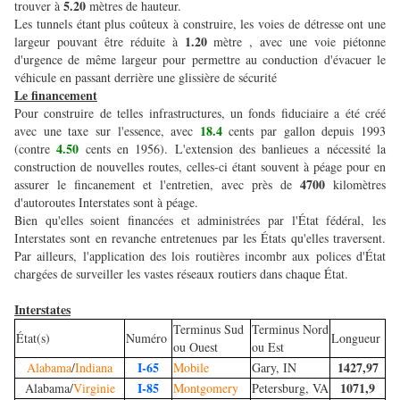
5.20
trouver à
mètres de hauteur.
Les tunnels étant plus coûteux à construire, les voies de détresse ont une
1.20
largeur pouvant être réduite à
mètre , avec une voie piétonne
d'urgence de même largeur pour permettre au conduction d'évacuer le
véhicule en passant derrière une glissière de sécurité
Le financement
Pour construire de telles infrastructures, un fonds fiduciaire a été créé
18.4
avec une taxe sur l'essence, avec
cents par gallon depuis 1993
4.50
(contre
cents en 1956). L'extension des banlieues a nécessité la
construction de nouvelles routes, celles-ci étant souvent à péage pour en
4700
assurer le fincanement et l'entretien, avec près de
kilomètres
d'autoroutes Interstates sont à péage.
Bien qu'elles soient financées et administrées par l'État fédéral, les
Interstates sont en revanche entretenues par les États qu'elles traversent.
Par ailleurs, l'application des lois routières incombr aux polices d'État
chargées de surveiller les vastes réseaux routiers dans chaque État.
Interstates
Terminus Sud
Terminus Nord
État(s)
Numéro
Longueur
ou Ouest
ou Est
I-65
1427,97
Alabama
/
Indiana
Mobile
Gary, IN
I-85
1071,9
Alabama/
Virginie
Montgomery
Petersburg, VA