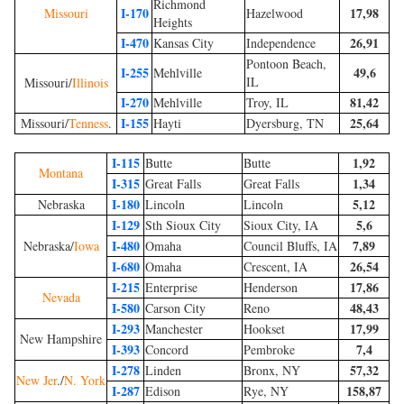
Richmond
I-170
17,98
Missouri
Hazelwood
Heights
I-470
26,91
Kansas City
Independence
Pontoon Beach,
I-255
49,6
Mehlville
IL
Missouri/
Illinois
I-270
81,42
Mehlville
Troy, IL
I-155
25,64
Missouri/
Tenness
.
Hayti
Dyersburg, TN
I-115
1,92
Butte
Butte
Montana
I-315
1,34
Great Falls
Great Falls
I-180
5,12
Nebraska
Lincoln
Lincoln
I-129
5,6
Sth Sioux City
Sioux City, IA
I-480
7,89
Nebraska/
Iowa
Omaha
Council Bluffs, IA
I-680
26,54
Omaha
Crescent, IA
I-215
17,86
Enterprise
Henderson
Nevada
I-580
48,43
Carson City
Reno
I-293
17,99
Manchester
Hookset
New Hampshire
I-393
7,4
Concord
Pembroke
I-278
57,32
Linden
Bronx, NY
New Jer
./
N. York
I-287
158,87
Edison
Rye, NY