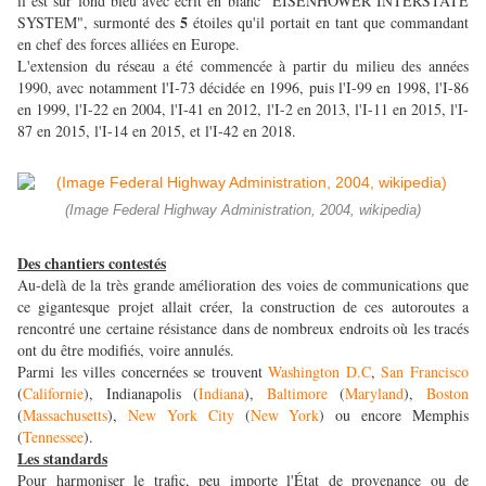
il est sur fond bleu avec écrit en blanc "EISENHOWER INTERSTATE
5
SYSTEM", surmonté des
étoiles qu'il portait en tant que commandant
en chef des forces alliées en Europe.
L'extension du réseau a été commencée à partir du milieu des années
1990, avec notamment l'I-73 décidée en 1996, puis l'I-99 en 1998, l'I-86
en 1999, l'I-22 en 2004, l'I-41 en 2012, l'I-2 en 2013, l'I-11 en 2015, l'I-
87 en 2015, l'I-14 en 2015, et l'I-42 en 2018.
(Image Federal Highway Administration, 2004, wikipedia)
Des chantiers contestés
Au-delà de la très grande amélioration des voies de communications que
ce gigantesque projet allait créer, la construction de ces autoroutes a
rencontré une certaine résistance dans de nombreux endroits où les tracés
ont du être modifiés, voire annulés.
Parmi les villes concernées se trouvent
Washington D.C
,
San Francisco
(
Californie
), Indianapolis (
Indiana
),
Baltimore
(
Maryland
),
Boston
(
Massachusetts
),
New York City
(
New York
) ou encore Memphis
(
Tennessee
).
Les standards
Pour harmoniser le trafic, peu importe l'État de provenance ou de