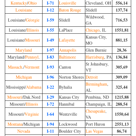
I-71
556,14
Kentucky
/
Ohio
Louisville
Cleveland, OH
I-12
137,74
Louisiane
Baton Rouge
Slidell
Wildwood,
I-59
716,53
Louisiane/
Géorgie
Slidell
GA
I-55
1551,81
Louisiane/
Illinois
LaPlace
Chicago
, IL
Kansas City,
I-49
881,15
Louisiane/
Missouri
Lafayette
MO
I-97
28,36
Maryland
Annapolis
Glen Burnie
I-83
136,84
Maryland/
Pennsyl
.
Baltimore
Harrisburg
, PA
St Johnsbury,
I-93
305,69
Massach
./
Vermont
Canton
VT
I-96
309,09
Michigan
Norton Shores
Detroit
Birmingham
,
I-22
325,44
Mississippi/
Alabama
Byhalia
AL
I-29
1215,88
Missouri
/Dak.Nord
Kansas City
Pembina, ND
I-72
288,54
Missouri/
Illinois
Hannibal
Champaign, IL
Chesapeake
,
I-64
1550,64
Missouri/
Virginie
Wentzville
VA
I-94
2551,13
Montana
/Michigan
Lockwood
Port Huron
I-11
86,74
Nevada
Boulder City
Las Vegas