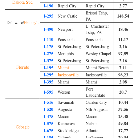
Dakota Sud
I-190
2,77
Rapid City
Rapid City
Bristol Tshp,
I-295
148,54
New Castle
PA
Delaware/
Pennsyl
.
L. Chichester
I-490
18,46
Newport
Tshp, PA
I-110
11,17
Pensacola
Pensacola
I-175
2,16
St Petersburg
St Petersburg
I-275
97,59
Memphis
Wesley Chapel
I-375
2,16
St Petersburg
St Petersburg
Floride
I-195
7,11
Miami
Miami Beach
I-295
98,23
Jacksonville
Jacksonville
I-395
2,08
Miami
Miami
Fort
I-595
20,7
Weston
Lauderdale
I-516
10,44
Savannah
Garden City
I-520
37,56
Augusta
Nth Augusta
I-475
25,48
Macon
Macon
I-575
49,84
Kennesaw
Nelson
Géorgie
I-675
17,77
Stockbridge
Atlanta
I-185
79,34
Columbus
LaGrange