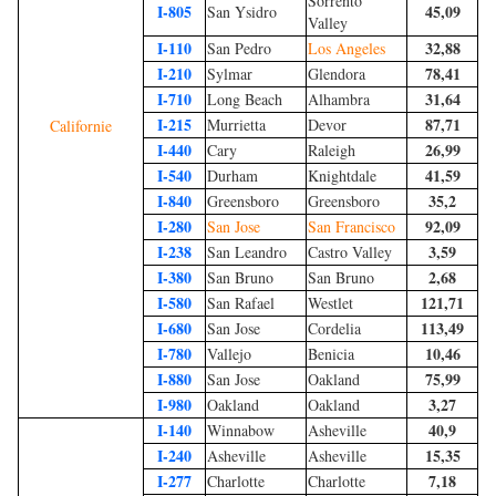
Sorrento
I-805
45,09
San Ysidro
Valley
I-110
32,88
San Pedro
Los Angeles
I-210
78,41
Sylmar
Glendora
I-710
31,64
Long Beach
Alhambra
I-215
87,71
Murrietta
Devor
Californie
I-440
26,99
Cary
Raleigh
I-540
41,59
Durham
Knightdale
I-840
35,2
Greensboro
Greensboro
I-280
92,09
San Jose
San Francisco
I-238
3,59
San Leandro
Castro Valley
I-380
2,68
San Bruno
San Bruno
I-580
121,71
San Rafael
Westlet
I-680
113,49
San Jose
Cordelia
I-780
10,46
Vallejo
Benicia
I-880
75,99
San Jose
Oakland
I-980
3,27
Oakland
Oakland
I-140
40,9
Winnabow
Asheville
I-240
15,35
Asheville
Asheville
I-277
7,18
Charlotte
Charlotte