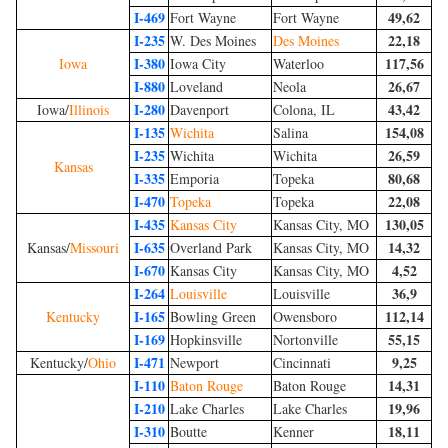
I-469
49,62
Fort Wayne
Fort Wayne
I-235
22,18
W. Des Moines
Des Moines
I-380
117,56
Iowa
Iowa City
Waterloo
I-880
26,67
Loveland
Neola
I-280
43,42
Iowa/
Illinois
Davenport
Colona, IL
I-135
154,08
Wichita
Salina
I-235
26,59
Wichita
Wichita
Kansas
I-335
80,68
Emporia
Topeka
I-470
22,08
Topeka
Topeka
I-435
130,05
Kansas City
Kansas City, MO
I-635
14,32
Kansas/
Missouri
Overland Park
Kansas City, MO
I-670
4,52
Kansas City
Kansas City, MO
I-264
36,9
Louisville
Louisville
I-165
112,14
Kentucky
Bowling Green
Owensboro
I-169
55,15
Hopkinsville
Nortonville
I-471
9,25
Kentucky/
Ohio
Newport
Cincinnati
I-110
14,31
Baton Rouge
Baton Rouge
I-210
19,96
Lake Charles
Lake Charles
I-310
18,11
Boutte
Kenner