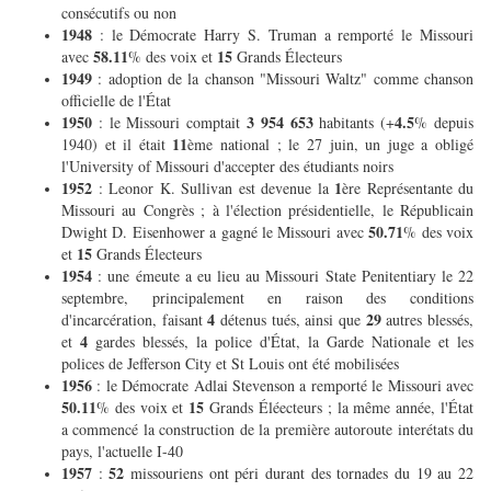
consécutifs ou non
1948
: le Démocrate Harry S. Truman a remporté le Missouri
58.11
15
avec
% des voix et
Grands Électeurs
1949
: adoption de la chanson "Missouri Waltz" comme chanson
officielle de l'État
1950
3 954 653
4.5
: le Missouri comptait
habitants (+
% depuis
11
1940) et il était
ème national ; le 27 juin, un juge a obligé
l'University of Missouri d'accepter des étudiants noirs
1952
1
: Leonor K. Sullivan est devenue la
ère Représentante du
Missouri au Congrès ; à l'élection présidentielle, le Républicain
50.71
Dwight D. Eisenhower a gagné le Missouri avec
% des voix
15
et
Grands Électeurs
1954
: une émeute a eu lieu au Missouri State Penitentiary le 22
septembre, principalement en raison des conditions
4
29
d'incarcération, faisant
détenus tués, ainsi que
autres blessés,
4
et
gardes blessés, la police d'État, la Garde Nationale et les
polices de Jefferson City et St Louis ont été mobilisées
1956
: le Démocrate Adlai Stevenson a remporté le Missouri avec
50.11
15
% des voix et
Grands Éléecteurs ; la même année, l'État
a commencé la construction de la première autoroute interétats du
pays, l'actuelle I-40
1957
52
:
missouriens ont péri durant des tornades du 19 au 22