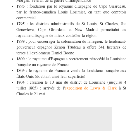
Morgan, vétéran de la guerre d'Indépendance
1793
: fondation par le royaume d'Espagne de Cape Girardeau,
par le franco-canadien Louis Lorimier, en tant que comptoir
commercial
1795
: les districts administratifs de St Louis, St Charles, Ste
Genevieve, Cape Girardeau et New Madrid permettaint au
royaume d'Espagne de mieux contrôler la région
1798
: pour encourager la colonisation de la région, le lieutenant-
341
gouverneur espagnol Zenon Trudeau a offert
hectares de
terres à l'explorateur Daniel Boone
1800
: le royaume d'Espagne a secrètement rétrocédé la Louisiane
française au royaume de France
1803
: le royaume de France a vendu la Louisiane française aux
États-Unis (doublant ainsi leur superficie)
1804
: création le 10 mai du district de Louisiane (jusqu'au 4
juillet 1805) ; arrivée de l'
expédition de Lewis & Clark
à St
Charles le 21 mai