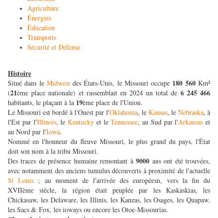
Agriculture
Énergies
Éducation
Transports
Sécurité et Défense
Histoire
180 560
Situé dans le
Midwest
des États-Unis, le Missouri occupe
Km²
21
6 245 466
(
ème place nationale) et rassemblait en 2024 un total de
19
habitants, le plaçant à la
ème place de l'Union.
Le Missouri est bordé à l'Ouest par l'
Oklahoma
, le
Kansas
, le
Nebraska
, à
l'Est par l'
Illinois
, le
Kentucky
et le
Tennessee
, au Sud par l'
Arkansas
et
au Nord par l'
Iowa
.
Nommé en l'honneur du fleuve Missouri, le plus grand du pays, l'État
doit son nom à la tribu Missouri.
9000
Des traces de présence humaine remontant à
ans ont été trouvées,
avec notamment des anciens tumulus découverts à proximité de l'actuelle
St Louis
; au moment de l'arrivée des européesn, vers la fin du
XVIIème siècle, la région était peuplée par les Kaskaskias, les
Chickasaw, les Delaware, les Illinis, les Kanzas, les Osages, les Quapaw,
les Sacs & Fox, les ioways ou encore les Otoe-Missourias.