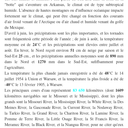
"botte" qui s'aventure en Arkansas, le climat est de type subtropical
humide. L'absence de hautes montagnes ou d'influence océanique impacte
fortement sur le climat, qui peut être changé en fonction des courants
d'air froid venant de l'Arctique ou d'air chaud et humide venant du golfe
du Mexique.
D'avril à juin, les précipitations sont les plus importantes, et les tornades
sont fréquentesà cette période de l'année ; de juin à août, la température
24
moyenne est de
°C et les précipitations sont élevées entre juillet et
51
août. En hiver, le Nord reçoit environ
cm de neige par saison et le
25
890
Sud-Est
cm., et les précipitations annuelles moyennes sont de
mm
1270
dans le Nord et
mm dans le Sud-Est, sufiffsamment pour
l'agriculture.
48
La température la plus chaude jamais enregistrée a été de
°C le 14
juillet 1954 à Union et Warsaw, et la température la plus froide a été de
40
-
°C le 13 février 1905, à Warsaw.
83 650
1609
Les principaux cours d'eau représentent
kilomètres (dont
kilomètres navigables sur le Missouri et le Mississippi), dont les plus
grands sont la Missouri River, la Mississippi River, la White River, la Des
Moines River, la Gasconade River, la Current River, la Nodaway River,
la Tarkio River, la Grand River, la Chariton River, la Lamine River, la
Pomme de Terre River, la Little Osage River, la St Francis River, la
Meramec River, la Black River, et la Niangua River, pour ne citer qu'eux