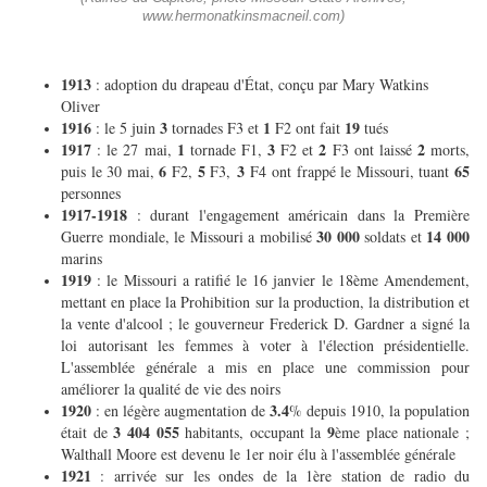
www.hermonatkinsmacneil.com)
1913
: adoption du drapeau d'État, conçu par Mary Watkins
Oliver
1916
3
1
19
: le 5 juin
tornades F3 et
F2 ont fait
tués
1917
1
3
2
2
: le 27 mai,
tornade F1,
F2 et
F3 ont laissé
morts,
6
5
3
65
puis le 30 mai,
F2,
F3,
F4 ont frappé le Missouri, tuant
personnes
1917-1918
: durant l'engagement américain dans la Première
30 000
14 000
Guerre mondiale, le Missouri a mobilisé
soldats et
marins
1919
: le Missouri a ratifié le 16 janvier le 18ème Amendement,
mettant en place la Prohibition sur la production, la distribution et
la vente d'alcool ; le gouverneur Frederick D. Gardner a signé la
loi autorisant les femmes à voter à l'élection présidentielle.
L'assemblée générale a mis en place une commission pour
améliorer la qualité de vie des noirs
1920
3.4
: en légère augmentation de
% depuis 1910, la population
3 404 055
9
était de
habitants, occupant la
ème place nationale ;
Walthall Moore est devenu le 1er noir élu à l'assemblée générale
1921
: arrivée sur les ondes de la 1ère station de radio du