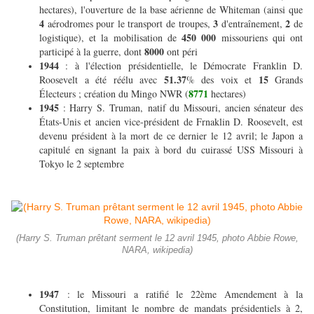
hectares), l'ouverture de la base aérienne de Whiteman (ainsi que
4
3
2
aérodromes pour le transport de troupes,
d'entraînement,
de
450 000
logistique), et la mobilisation de
missouriens qui ont
8000
participé à la guerre, dont
ont péri
1944
: à l'élection présidentielle, le Démocrate Franklin D.
51.37
15
Roosevelt a été réélu avec
% des voix et
Grands
8771
Électeurs ; création du Mingo NWR (
hectares)
1945
: Harry S. Truman, natif du Missouri, ancien sénateur des
États-Unis et ancien vice-président de Frnaklin D. Roosevelt, est
devenu président à la mort de ce dernier le 12 avril; le Japon a
capitulé en signant la paix à bord du cuirassé USS Missouri à
Tokyo le 2 septembre
(Harry S. Truman prêtant serment le 12 avril 1945, photo Abbie Rowe,
NARA, wikipedia)
1947
: le Missouri a ratifié le 22ème Amendement à la
Constitution, limitant le nombre de mandats présidentiels à 2,