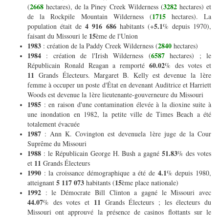
2668
3282
(
hectares), de la Piney Creek Wilderness (
hectares) et
1715
de la Rockpile Mountain Wilderness (
hectares). La
4 916 686
5.1
population était de
habitants (+
% depuis 1970),
15
faisant du Missouri le
ème de l'Union
1983
2840
: création de la Paddy Creek Wilderness (
hectares)
1984
6587
: création de l'Irish Wilderness (
hectares) ; le
60.02
Républicain Ronald Reagan a remporté
% des votes et
11
Grands Électeurs. Margaret B. Kelly est devenue la 1ère
femme à occuper un poste d'État en devenant Auditrice et Harriett
Woods est devenue la 1ère lieutenante-gouverneure du Missouri
1985
: en raison d'une contamination élevée à la dioxine suite à
une inondation en 1982, la petite ville de Times Beach a été
totalement évacuée
1987
: Ann K. Covington est devenuela 1ère juge de la Cour
Suprême du Missouri
1988
51.83
: le Républicain George H. Bush a gagné
% des votes
11
et
Grands Électeurs
1990
4.1
: la croissance démographique a été de
% depuis 1980,
5 117 073
15
atteignant
habitants (
ème place nationale)
1992
: le Démocrate Bill Clinton a gagné le Missouri avec
44.07
11
% des votes et
Grands Électeurs ; les électeurs du
Missouri ont approuvé la présence de casinos flottants sur le