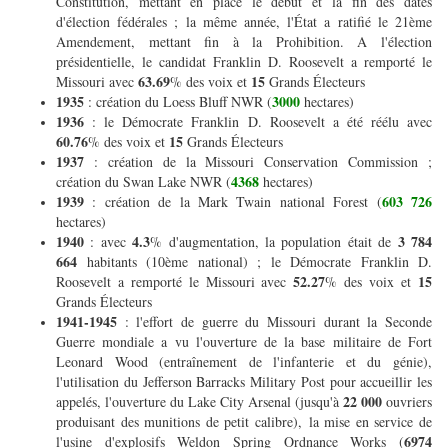
Constitution, mettant en place le début et la fin des dates
d'élection fédérales ; la même année, l'État a ratifié le 21ème
Amendement, mettant fin à la Prohibition. A l'élection
présidentielle, le candidat Franklin D. Roosevelt a remporté le
63.69
15
Missouri avec
% des voix et
Grands Électeurs
1935
3000
: création du Loess Bluff NWR (
hectares)
1936
: le Démocrate Franklin D. Roosevelt a été réélu avec
60.76
15
% des voix et
Grands Électeurs
1937
: création de la Missouri Conservation Commission ;
4368
création du Swan Lake NWR (
hectares)
1939
603 726
: création de la Mark Twain national Forest (
hectares)
1940
4.3
3 784
: avec
% d'augmentation, la population était de
664
habitants (10ème national) ; le Démocrate Franklin D.
52.27
15
Roosevelt a remporté le Missouri avec
% des voix et
Grands Électeurs
1941-1945
: l'effort de guerre du Missouri durant la Seconde
Guerre mondiale a vu l'ouverture de la base militaire de Fort
Leonard Wood (entraînement de l'infanterie et du génie),
l'utilisation du Jefferson Barracks Military Post pour accueillir les
22 000
appelés, l'ouverture du Lake City Arsenal (jusqu'à
ouvriers
produisant des munitions de petit calibre), la mise en service de
6974
l'usine d'explosifs Weldon Spring Ordnance Works (