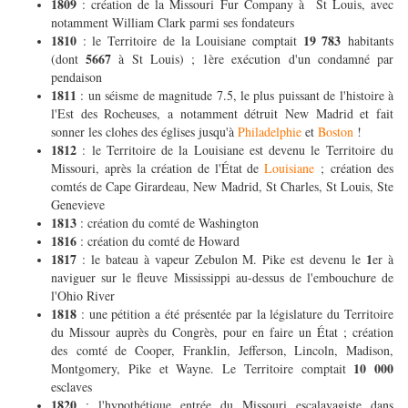
1809
: création de la Missouri Fur Company à St Louis, avec
notamment William Clark parmi ses fondateurs
1810
19 783
: le Territoire de la Louisiane comptait
habitants
5667
(dont
à St Louis) ; 1ère exécution d'un condamné par
pendaison
1811
: un séisme de magnitude 7.5, le plus puissant de l'histoire à
l'Est des Rocheuses, a notamment détruit New Madrid et fait
sonner les clohes des églises jusqu'à
Philadelphie
et
Boston
!
1812
: le Territoire de la Louisiane est devenu le Territoire du
Missouri, après la création de l'État de
Louisiane
; création des
comtés de Cape Girardeau, New Madrid, St Charles, St Louis, Ste
Genevieve
1813
: création du comté de Washington
1816
: création du comté de Howard
1817
1
: le bateau à vapeur Zebulon M. Pike est devenu le
er à
naviguer sur le fleuve Mississippi au-dessus de l'embouchure de
l'Ohio River
1818
: une pétition a été présentée par la législature du Territoire
du Missour auprès du Congrès, pour en faire un État ; création
des comté de Cooper, Franklin, Jefferson, Lincoln, Madison,
10 000
Montgomery, Pike et Wayne. Le Territoire comptait
esclaves
1820
: l'hypothétique entrée du Missouri escalavagiste dans