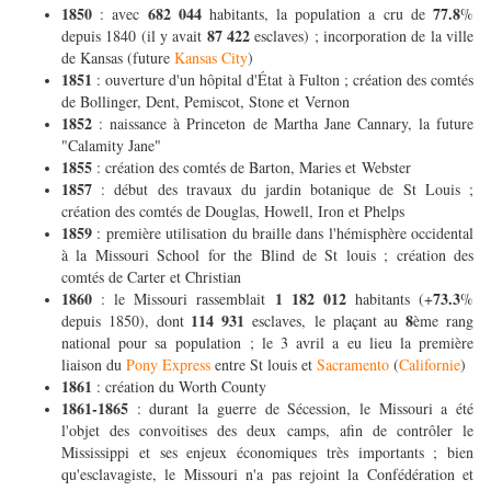
1850
682 044
77.8
: avec
habitants, la population a cru de
%
87 422
depuis 1840 (il y avait
esclaves) ; incorporation de la ville
de Kansas (future
Kansas City
)
1851
: ouverture d'un hôpital d'État à Fulton ; création des comtés
de Bollinger, Dent, Pemiscot, Stone et Vernon
1852
: naissance à Princeton de Martha Jane Cannary, la future
"Calamity Jane"
1855
: création des comtés de Barton, Maries et Webster
1857
: début des travaux du jardin botanique de St Louis ;
création des comtés de Douglas, Howell, Iron et Phelps
1859
: première utilisation du braille dans l'hémisphère occidental
à la Missouri School for the Blind de St louis ; création des
comtés de Carter et Christian
1860
1 182 012
73.3
: le Missouri rassemblait
habitants (+
%
114 931
8
depuis 1850), dont
esclaves, le plaçant au
ème rang
national pour sa population ; le 3 avril a eu lieu la première
liaison du
Pony Express
entre St louis et
Sacramento
(
Californie
)
1861
: création du Worth County
1861-1865
: durant la guerre de Sécession, le Missouri a été
l'objet des convoitises des deux camps, afin de contrôler le
Mississippi et ses enjeux économiques très importants ; bien
qu'esclavagiste, le Missouri n'a pas rejoint la Confédération et