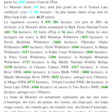
4500
parmi les
sources d'eau de l'État.
568
Le Missouri abrite
lacs, dont plus grand lac est le Truman Lake
22 500
(artificiel), avec
hectares ; les plus hautes chutes d'eau sont les
40.23
Mina Sauk Falls, avec
mètres.
6 070 284
35
La végétation recouvre
hectares, soit près de
% du
territoire, et le Missouri abrite notamment la Mark Twain National Forest
603 726
52
56
(
hectares),
forêts d'État et
parcs d'État. Parmi les aires
3653
protégées ont trouve la Bell Mountain Wilderness (
hectares), la
2668
Devils Backbone Wilderness (
hectares), l'Hercules Glades
4983
6566
Wilderness (
hectares), l'Irish Wilderness (
hectares), la Mingo
3237
2840
Wilderness (
hectares), la Paddy Creek Wilderness (
hectares),
3286
la Piney Creek Wilderness (
hectares), la Rockpile Mountain
1715
Wilderness (
hectares), le Big Muddy National Wildlife Refuge
6758
1517
(
hectares), le Clarence Cannon NWR (
hectares), le Great
4694
3000
River NWR (
hectares), le Loess Bluffs NWR (
hectares), le
2832
Middle Mississippi River NWR (
hectares, partagés avec l'Illinois),
8771
16
le Mingo NWR (
hectares), l'Ozark Cavefish NWR (
hectares), le
4368
3440
Swan Lake NWR (
hectares) ou encore le Two Rivers NWR (
hectares, partagés avec l'Illinois).
La faune du Missouri est notamment représentée par des ours noirs
d'Amérique, des lynx, des pumas, des coyotes, des loups gris, des loups
rouges (rares), des renards gris, des renards roux, des bisons d'Amérique,
des cerfs hémiones, des cerfs de Virginie, des sangliers, des moufettes