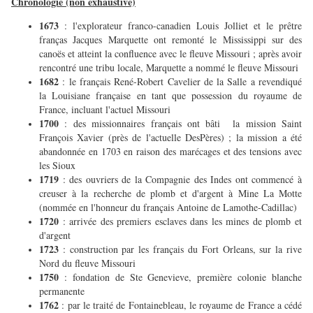
Chronologie (non exhaustive)
1673
: l'explorateur franco-canadien Louis Jolliet et le prêtre
franças Jacques Marquette ont remonté le Mississippi sur des
canoës et atteint la confluence avec le fleuve Missouri ; après avoir
rencontré une tribu locale, Marquette a nommé le fleuve Missouri
1682
: le français René-Robert Cavelier de la Salle a revendiqué
la Louisiane française en tant que possession du royaume de
France, incluant l'actuel Missouri
1700
: des missionnaires français ont bâti la mission Saint
François Xavier (près de l'actuelle DesPères) ; la mission a été
abandonnée en 1703 en raison des marécages et des tensions avec
les Sioux
1719
: des ouvriers de la Compagnie des Indes ont commencé à
creuser à la recherche de plomb et d'argent à Mine La Motte
(nommée en l'honneur du français Antoine de Lamothe-Cadillac)
1720
: arrivée des premiers esclaves dans les mines de plomb et
d'argent
1723
: construction par les français du Fort Orleans, sur la rive
Nord du fleuve Missouri
1750
: fondation de Ste Genevieve, première colonie blanche
permanente
1762
: par le traité de Fontainebleau, le royaume de France a cédé