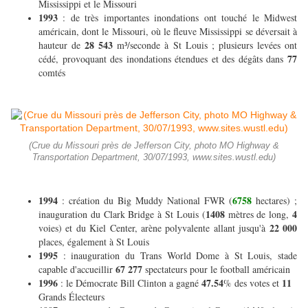
Mississippi et le Missouri
1993
: de très importantes inondations ont touché le Midwest
américain, dont le Missouri, où le fleuve Mississippi se déversait à
28 543
hauteur de
m³/seconde à St Louis ; plusieurs levées ont
77
cédé, provoquant des inondations étendues et des dégâts dans
comtés
(Crue du Missouri près de Jefferson City, photo MO Highway &
Transportation Department, 30/07/1993, www.sites.wustl.edu)
1994
6758
: création du Big Muddy National FWR (
hectares) ;
1408
4
inauguration du Clark Bridge à St Louis (
mètres de long,
22 000
voies) et du Kiel Center, arène polyvalente allant jusqu'à
places, également à St Louis
1995
: inauguration du Trans World Dome à St Louis, stade
67 277
capable d'accueillir
spectateurs pour le football américain
1996
47.54
11
: le Démocrate Bill Clinton a gagné
% des votes et
Grands Électeurs