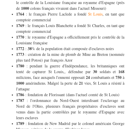
le contrôle de la Louisiane française au royaume d'Espagne (près
1000
de
colons français vivaient dans l'actuel Missouri)
1764
: le français Pierre Laclede a fondé
St Louis
, en tant que
comptoir commercial
1769
: le français Louis Blanchette a fondé St Charles, en tant que
comptoir commercial
1770
: le royaume d'Espagne a officiellement pris le contrôle de la
Louisiane française
1772
38
:
% de la population était composée d'esclaves noirs
1773
: création de la mine de plomb de Mine au Breton (nommée
plus tard Potosi) par françois Azor
1780
: pendant la guerre d'Indépendance, les britanniques ont
30
168
tenté de capturer St Louis,, défendue par
soldats et
24
750
miliciens, face auxquels l'ennemi opposait
combattants et
à
1000
21
amérindiens. Malgré la perte de
vies, St Louis a résisté à
l'attaque
1786
: fondation de Florissant (dans l'actuel comté de St Louis)
1787
: l'ordonnance du Nord-Ouest interdisant l'esclavage au
Nord de l'Ohio, plusieurs français propriétaires d'esclaves sont
venus dans la partie contrôlées par le royaume d'Espagne avec
leurs esclaves
1789
: fondation de New Madrid par le colonel américain George