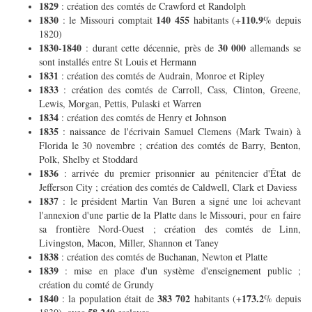
1829
: création des comtés de Crawford et Randolph
1830
140 455
110.9
: le Missouri comptait
habitants (+
% depuis
1820)
1830-1840
30 000
: durant cette décennie, près de
allemands se
sont installés entre St Louis et Hermann
1831
: création des comtés de Audrain, Monroe et Ripley
1833
: création des comtés de Carroll, Cass, Clinton, Greene,
Lewis, Morgan, Pettis, Pulaski et Warren
1834
: création des comtés de Henry et Johnson
1835
: naissance de l'écrivain Samuel Clemens (Mark Twain) à
Florida le 30 novembre ; création des comtés de Barry, Benton,
Polk, Shelby et Stoddard
1836
: arrivée du premier prisonnier au pénitencier d'État de
Jefferson City ; création des comtés de Caldwell, Clark et Daviess
1837
: le président Martin Van Buren a signé une loi achevant
l'annexion d'une partie de la Platte dans le Missouri, pour en faire
sa frontière Nord-Ouest ; création des comtés de Linn,
Livingston, Macon, Miller, Shannon et Taney
1838
: création des comtés de Buchanan, Newton et Platte
1839
: mise en place d'un système d'enseignement public ;
création du comté de Grundy
1840
383 702
173.2
: la population était de
habitants (+
% depuis