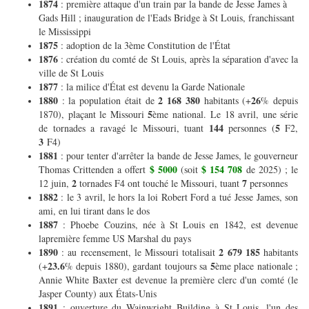
1874
: première attaque d'un train par la bande de Jesse James à
Gads Hill ; inauguration de l'Eads Bridge à St Louis, franchissant
le Mississippi
1875
: adoption de la 3ème Constitution de l'État
1876
: création du comté de St Louis, après la séparation d'avec la
ville de St Louis
1877
: la milice d'État est devenu la Garde Nationale
1880
2 168 380
26
: la population était de
habitants (+
% depuis
5
1870), plaçant le Missouri
ème national. Le 18 avril, une série
144
5
de tornades a ravagé le Missouri, tuant
personnes (
F2,
3
F4)
1881
: pour tenter d'arrêter la bande de Jesse James, le gouverneur
$ 5000
$ 154 708
Thomas Crittenden a offert
(soit
de 2025) ; le
2
7
12 juin,
tornades F4 ont touché le Missouri, tuant
personnes
1882
: le 3 avril, le hors la loi Robert Ford a tué Jesse James, son
ami, en lui tirant dans le dos
1887
: Phoebe Couzins, née à St Louis en 1842, est devenue
lapremière femme US Marshal du pays
1890
2 679 185
: au recensement, le Missouri totalisait
habitants
23.6
5
(+
% depuis 1880), gardant toujours sa
ème place nationale ;
Annie White Baxter est devenue la première clerc d'un comté (le
Jasper County) aux États-Unis
1891
: ouverture du Wainwright Building à St Louis, l'un des