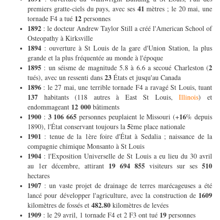
41
premiers gratte-ciels du pays, avec ses
mètres ; le 20 mai, une
12
tornade F4 a tué
personnes
1892
: le docteur Andrew Taylor Still a créé l'American School of
Osteopathy à Kirksville
1894
: ouverture à St Louis de la gare d'Union Station, la plus
grande et la plus fréquentée au monde à l'époque
1895
2
: un séisme de magnitude 5.8 à 6.6 a secoué Charleston (
23
tués), avec un ressenti dans
États et jusqu'au Canada
1896
: le 27 mai, une terrible tornade F4 a ravagé St Louis, tuant
137
habitants (118 autres à East St Louis,
Illinois
) et
12 000
endommageant
bâtiments
1900
3 106 665
16
:
personnes peuplaient le Missouri (+
% depuis
5
1890), l'État conservant toujours la
ème place nationale
1901
: tenue de la 1ère foire d'État à Sedalia ; naissance de la
compagnie chimique Monsanto à St Louis
1904
: l'Exposition Universelle de St Louis a eu lieu du 30 avril
19 694 855
510
au 1er décembre, attirant
visiteurs sur ses
hectares
1907
: un vaste projet de drainage de terres marécageuses a été
1609
lancé pour développer l'agriculture, avec la construction de
482.80
kilomètres de fossés et
kilomètres de levées
1909
19
: le 29 avril, 1 tornade F4 et 2 F3 ont tué
personnes