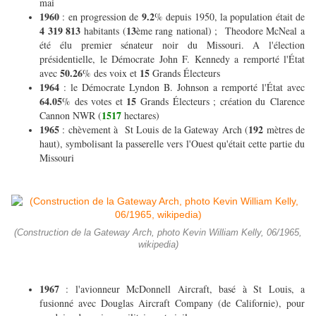
mai
1960
9.2
: en progression de
% depuis 1950, la population était de
4 319 813
13
habitants (
ème rang national) ; Theodore McNeal a
été élu premier sénateur noir du Missouri. A l'élection
présidentielle, le Démocrate John F. Kennedy a remporté l'État
50.26
15
avec
% des voix et
Grands Électeurs
1964
: le Démocrate Lyndon B. Johnson a remporté l'État avec
64.05
15
% des votes et
Grands Électeurs ; création du Clarence
1517
Cannon NWR (
hectares)
1965
192
: chèvement à St Louis de la Gateway Arch (
mètres de
haut), symbolisant la passerelle vers l'Ouest qu'était cette partie du
Missouri
(Construction de la Gateway Arch, photo Kevin William Kelly, 06/1965,
wikipedia)
1967
: l'avionneur McDonnell Aircraft, basé à St Louis, a
fusionné avec Douglas Aircraft Company (de Californie), pour