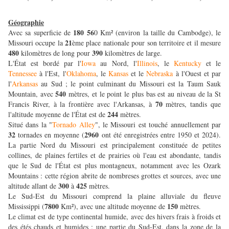
Géographie
180 56
Avec sa superficie de
0 Km² (environ la taille du Cambodge), le
21
Missouri occupe la
ème place nationale pour son territoire et il mesure
480
390
kilomètres de long pour
kilomètres de large.
L'État est bordé par l'
Iowa
au Nord, l'
Illinois
, le
Kentucky
et le
Tennessee
à l'Est, l'
Oklahoma
, le
Kansas
et le
Nebraska
à l'Ouest et par
l'
Arkansas
au Sud ; le point culminant du Missouri est la Taum Sauk
540
Mountain, avec
mètres, et le point le plus bas est au niveau de la St
70
Francis River, à la frontière avec l'Arkansas, à
mètres, tandis que
244
l'altitude moyenne de l'État est de
mètres.
Situé dans la "
Tornado Alley
", le Missouri est touché annuellement par
32
2960
tornades en moyenne (
ont été enregistrées entre 1950 et 2024).
La partie Nord du Missouri est principalement constituée de petites
collines, de plaines fertiles et de prairies où l'eau est abondante, tandis
que le Sud de l'État est plus montagneux, notamment avec les Ozark
Mountains : cette région abrite de nombreses grottes et sources, avec une
300
425
altitude allant de
à
mètres.
Le Sud-Est du Missouri comprend la plaine alluviale du fleuve
7800
150
Mississippi (
Km²), avec une altitude moyenne de
mètres.
Le climat est de type continental humide, avec des hivers frais à froids et
des étés chauds et humides ; une partie du Sud-Est, dans la zone de la