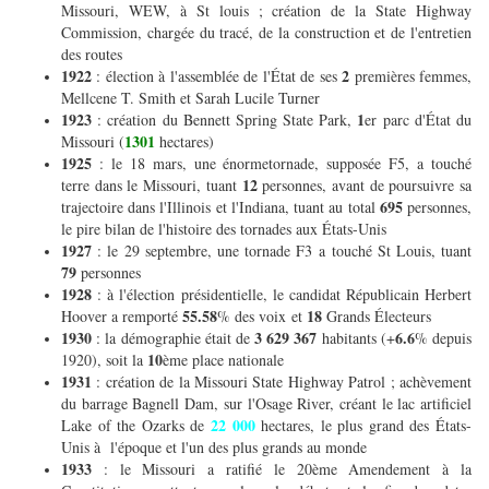
Missouri, WEW, à St louis ; création de la State Highway
Commission, chargée du tracé, de la construction et de l'entretien
des routes
1922
2
: élection à l'assemblée de l'État de ses
premières femmes,
Mellcene T. Smith et Sarah Lucile Turner
1923
1
: création du Bennett Spring State Park,
er parc d'État du
1301
Missouri (
hectares)
1925
: le 18 mars, une énormetornade, supposée F5, a touché
12
terre dans le Missouri, tuant
personnes, avant de poursuivre sa
695
trajectoire dans l'Illinois et l'Indiana, tuant au total
personnes,
le pire bilan de l'histoire des tornades aux États-Unis
1927
: le 29 septembre, une tornade F3 a touché St Louis, tuant
79
personnes
1928
: à l'élection présidentielle, le candidat Républicain Herbert
55.58
18
Hoover a remporté
% des voix et
Grands Électeurs
1930
3 629 367
6.6
: la démographie était de
habitants (+
% depuis
10
1920), soit la
ème place nationale
1931
: création de la Missouri State Highway Patrol ; achèvement
du barrage Bagnell Dam, sur l'Osage River, créant le lac artificiel
22 000
Lake of the Ozarks de
hectares, le plus grand des États-
Unis à l'époque et l'un des plus grands au monde
1933
: le Missouri a ratifié le 20ème Amendement à la