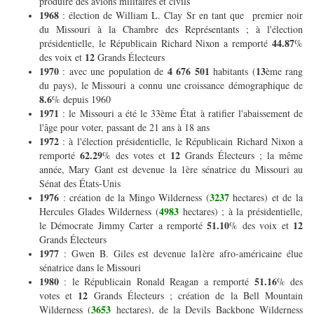
produire des avions militaires et civils
1968
: élection de William L. Clay Sr en tant que premier noir
du Missouri à la Chambre des Représentants ; à l'élection
44.87
présidentielle, le Républicain Richard Nixon a remporté
%
12
des voix et
Grands Électeurs
1970
4 676 501
13
: avec une population de
habitants (
ème
rang
du pays), le Missouri a connu une croissance démographique de
8.6
% depuis 1960
1971
: le Missouri a été le 33ème État à ratifier l'abaissement de
l'âge pour voter, passant de 21 ans à 18 ans
1972
: à l'élection présidentielle, le Républicain Richard Nixon a
62.29
12
remporté
% des votes et
Grands Électeurs ; la même
année, Mary Gant est devenue la 1ère sénatrice du Missouri au
Sénat des États-Unis
1976
3237
: création de la Mingo Wilderness (
hectares) et de la
4983
Hercules Glades Wilderness (
hectares) ; à la présidentielle,
51.10
12
le Démocrate Jimmy Carter a remporté
% des voix et
Grands Électeurs
1977
: Gwen B. Giles est devenue la1ère afro-américaine élue
sénatrice dans le Missouri
1980
51.16
: le Républicain Ronald Reagan a remporté
% des
12
votes et
Grands Électeurs ; création de la Bell Mountain
3653
Wilderness (
hectares), de la Devils Backbone Wilderness