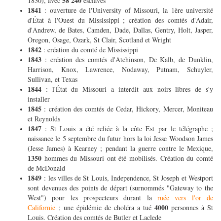
58 240
1830), avec
esclaves
1841
: ouverture de l'University of Missouri, la 1ère université
d'État à l'Ouest du Mississippi ; création des comtés d'Adair,
d'Andrew, de Bates, Camden, Dade, Dallas, Gentry, Holt, Jasper,
Oregon, Osage, Ozark, St Clair, Scotland et Wright
1842
: création du comté de Mississippi
1843
: création des comtés d'Atchinson, De Kalb, de Dunklin,
Harrison, Knox, Lawrence, Nodaway, Putnam, Schuyler,
Sullivan, et Texas
1844
: l'État du Missouri a interdit aux noirs libres de s'y
installer
1845
: création des comtés de Cedar, Hickory, Mercer, Moniteau
et Reynolds
1847
: St Louis a été reliée à la côte Est par le télégraphe ;
naissance le 5 septembre du futur hors la loi Jesse Woodson James
(Jesse James) à Kearney ; pendant la guerre contre le Mexique,
1350
hommes du Missouri ont été mobilisés. Création du comté
de McDonald
1849
: les villes de St Louis, Independence, St Joseph et Westport
sont devenues des points de départ (surnommés "Gateway to the
West") pour les prospecteurs durant la
ruée vers l'or de
4000
Californie
; une épidémie de choléra a tué
personnes à St
Louis. Création des comtés de Butler et Laclede