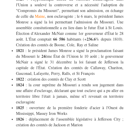
l'Union a soulevé la controverse et a nécessité l'adoption du
"Compromis du Missouri", permettant son admission, en échange
de celle du
Maine
, non esclavagiste ; le 6 mars, le président James
Monroe a signé la loi permettant l'admission du Missouri. Une
assemblée consitutionnelle a eu lieu dans le futur État à St Louis.
Élection d'Alexander McNair comme 1er gouverneur d'État le 28
66 586
236.6
août. L'État comptait
habitants (+
% depuis 1810).
Création des comtés de Boone, Cole, Ray et Saline
1821
: le président James Monroe a signé la proclamation faisant
24
du Missouri le
ème État de l'Union le 10 août ; le gouverneur
McNair a signé le 31 décembre la loi faisant de Jefferson la
capitale de l'État. Création des comtés de Callaway, Chariton,
Gasconad, Lafayette, Perry, Ralls, et St François
1822
: création des comtés de Clay et Scott
1824
: la cour suprême du Missouri a rendu son jugement dans
une affaire d'esclavage, déclarant que tout esclave qui a pu aller en
territoire libre l'était à jamais, même si'l revenait en territoire
esclavagiste
1825
: ouverture de la première fonderie d'acier à l'Ouest du
Mississippi, Massey Iron Works
1826
: déplacement de l'assemblée législative à Jefferson City ;
création des comtés de Jackson et Marion