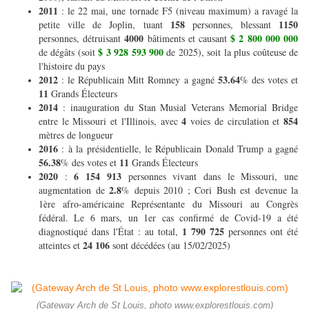
2011
: le 22 mai, une tornade F5 (niveau maximum) a ravagé la
158
1150
petite ville de Joplin, tuant
personnes, blessant
4000
$ 2 800 000 000
personnes, détruisant
bâtiments et causant
$ 3 928 593 900
de dégâts (soit
de 2025), soit la plus coûteuse de
l'histoire du pays
2012
53.64
: le Républicain Mitt Romney a gagné
% des votes et
11
Grands Électeurs
2014
: inauguration du Stan Musial Veterans Memorial Bridge
4
854
entre le Missouri et l'Illinois, avec
voies de circulation et
mètres de longueur
2016
: à la présidentielle, le Républicain Donald Trump a gagné
56.38
11
% des votes et
Grands Électeurs
2020
6 154 913
:
personnes vivant dans le Missouri, une
2.8
augmentation de
% depuis 2010 ; Cori Bush est devenue la
1ère afro-américaine Représentante du Missouri au Congrès
fédéral. Le 6 mars, un 1er cas confirmé de Covid-19 a été
1 790 725
diagnostiqué dans l'État : au total,
personnes ont été
24 106
atteintes et
sont décédées (au 15/02/2025)
(Gateway Arch de St Louis, photo www.explorestlouis.com)