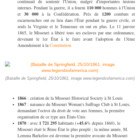
continuait de soutenir l'Union, malgré d'importantes tnsions
110 000
internes. Pendant la guerre, il a fourni
hommes à l'Union
30 000
1200
et
à la Confédération. Près de
combats et
escarmouches ont eu lieu dans l'État pendant la guerre civile, et
seuls la Virginie et le Tennessee en ont eu plus. Le 11 janvier
1865, le Missouri a libéré tous ses esclaves par une ordonnance,
devenant le 1er État à le faire avant l'adoption du 13ème
Amendement à la
Constitution
(Bataille de Springfield, 25/10/1861, image www.legendsofamerica.com)
1866
: création de la Missouri Historical Society à St Louis
1867
: naisance du Missouri Woman's Suffrage Club à St Louis,
demandant l'octroi du droit de vote aux femmes, la première
organisation de ce type aux États-Unis
1870
1 721 295
45.6
: avec
habitants (+
% depuis 1860), le
5
Missouri était le
ème État le plus peuplé ; la même année, M.
Lemma Barkeloo est devenue la première avocate du Missouri