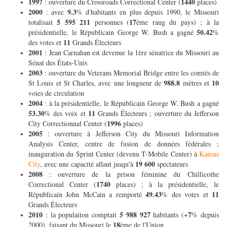
1997
1440
: ouverture du Crossroads Correctional Center (
places)
2000
9.3
: avec
% d'habitants en plus depuis 1990, le Missouri
5 595 211
17
totalisait
personnes (
ème rang du pays) ; à la
50.42
présidentielle, le Républicain George W. Bush a gagné
%
11
des votes et
Grands Électeurs
2001
: Jean Carnahan est devenue la 1ère sénatrice du Missouri au
Sénat des États-Unis
2003
: ouverture du Veterans Memorial Bridge entre les comtés de
988.8
10
St Louis et St Charles, avec une longueur de
mètres et
voies de circulation
2004
: à la présidentielle, le Républicain George W. Bush a gagné
53.30
11
% des voix et
Grands Électeurs ; ouverture du Jefferson
1996
City Correctionnal Center (
places)
2005
: ouverture à Jefferson City du Missouri Information
Analysis Center, centre de fusion de données fédérales ;
inauguration du Sprint Center (devenu T-Mobile Center) à
Kansas
19 600
City
, avec une capacité allant jusqu'à
spectateurs
2008
: ouverture de la prison féminine du Chillicothe
1740
Correctional Center (
places) ; à la présidentielle, le
49.43
11
Républicain John McCain a remporté
% des votes et
Grands Électeurs
2010
5 988 927
7
: la populaiton comptait
habitants (+
% depuis
18
2000), faisant du Missouri le
ème de l'Union