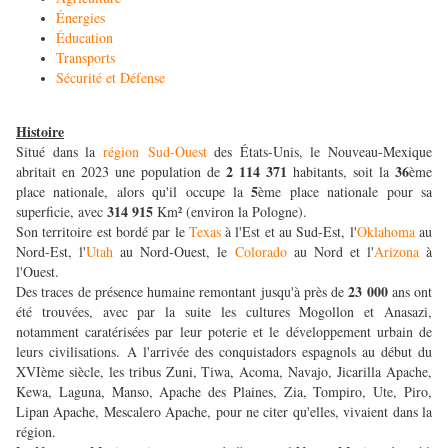
Énergies
Éducation
Transports
Sécurité et Défense
Histoire
Situé dans la
région Sud-Ouest
des États-Unis, le Nouveau-Mexique
2 114 371
36
abritait en 2023 une population de
habitants, soit la
ème
5
place nationale, alors qu'il occupe la
ème place nationale pour sa
314 915
superficie, avec
Km² (environ la Pologne).
Son territoire est bordé par le
Texas
à l'Est et au Sud-Est, l'
Oklahoma
au
Nord-Est, l'
Utah
au Nord-Ouest, le
Colorado
au Nord et l'
Arizona
à
l'Ouest.
23 000
Des traces de présence humaine remontant jusqu'à près de
ans ont
été trouvées, avec par la suite les cultures Mogollon et Anasazi,
notamment caratérisées par leur poterie et le développement urbain de
leurs civilisations. A l'arrivée des conquistadors espagnols au début du
XVIème siècle, les tribus Zuni, Tiwa, Acoma, Navajo, Jicarilla Apache,
Kewa, Laguna, Manso, Apache des Plaines, Zia, Tompiro, Ute, Piro,
Lipan Apache, Mescalero Apache, pour ne citer qu'elles, vivaient dans la
région.