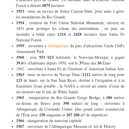
6879
Forest a détruit
hectares
1953
: mise en service du Jemez Canyon Dam, pour aider à gérer
les inondations du Rio Grande
1954
: création du Fort Union National Monument, ouverte en
1851 pour protéger les colons des amérindiens ; en juin, un
1214
2428
incendie a brûlé entre
et
hectares dans Santa Fe
National Forest
1959
: ouverture à
Albuquerque
du parc d'attractions Uncle Cliff's
Amusement Park
1960
951 023
: avec
habitants, le Nouveau-Mexique a gagné
39.6
37
50
% d'habitants depuis 1950, soit le
ème des
États
1962 : ouverture à Santa Fe de l'Institute of American Indian Arts
1963
1112
: mise en servive du Navajo Dam (
mètres de long pour
123
de haut), sur la San Juan River, destiné à l'irrigation et à la
fourniture d'eau potable ; la NASA a ouvert un centre d'essai de
ses moteurs sur le site de White Sands
1965
180
: inauguration du Rio Grande Gorge Bridge, à
mètres
390
au-dessus du fleuve pour
mètres de long ; ouverture à
Albuquerque du Coronado Center, plus grand centre commercial
150
107 200
de l'État avec
magasins et
m² de superficie)
1966
: inauguration du nouveau capitole
1967
: ouverture de l'Albuquerque Museum of Art & History