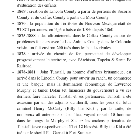
d'éducation des enfants
1869
: création du Lincoln County à partir de portions du Socorro
County et du Colfax County à partir du Mora County
1870
: la population du Territoire du Nouveau-Mexique était de
91 874
1.8
personnes, en légère baisse de
% depuis 1860
1875-1888
: des affrontements dans le Colfax County autour de
problèmes fonciers avec le Las Animas County dans le Colorado
200
voisin, on fait environ
tués dans les bandes rivales
1878
: arrivée du chemin de fer, permettant de développer
progressivement le territoire, avec l'Atchison, Topeka & Santa Fe
Railroad
1878-1881
: John Tunstall, un homme d'affaires britannique, est
arrivé dans le Lincoln County pour ouvrir un ranch, un commerce
et une banque, mais la domination économique de Lawrence
Murphy et James Dolan (et financiers du gouverneur) a vu ces
derniers faire harceler Tunstall et ses partenaires. Tuntsall a été
assassiné par un des adjoints du sheriff, sous les yeux du futur
criminel Henry McCarty (Billy the Kid) ; par la suite, de
15
nombreux affrontements ont eu lieu, voyant mourir
hommes
8
dans les rangs de Murphy et
chez les anciens partenaires de
11
12
Tunstall (avec respectivement
et
blessés). Billy the Kid a été
tué par le sheriff Pat Garrett à Fort Sumner