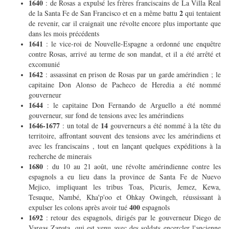
1640
: de Rosas a expulsé les frères franciscains de La Villa Real
2
de la Santa Fe de San Francisco et en a même battu
qui tentaient
de revenir, car il craignait une révolte encore plus importante que
dans les mois précédents
1641
: le vice-roi de Nouvelle-Espagne a ordonné une enquêtre
contre Rosas, arrivé au terme de son mandat, et il a été arrêté et
excomunié
1642
: assassinat en prison de Rosas par un garde amérindien ; le
capitaine Don Alonso de Pacheco de Heredia a été nommé
gouverneur
1644
: le capitaine Don Fernando de Arguello a été nommé
gouverneur, sur fond de tensions avec les amérindiens
1646-1677
14
: un total de
gouverneurs a été nommé à la tête du
territoire, affrontant souvent des tensions avec les amérindiens et
avec les franciscains , tout en lançant quelques expéditions à la
recherche de minerais
1680
: du 10 au 21 août, une révolte amérindienne contre les
espagnols a eu lieu dans la province de Santa Fe de Nuevo
Mejico, impliquant les tribus Toas, Picuris, Jemez, Kewa,
Tesuque, Nambé, Kha'p'oo et Ohkay Owingeh, réussissant à
400
expulser les colons après avoir tué
espagnols
1692
: retour des espagnols, dirigés par le gouverneur Diego de
Vargas Zapata, qui est venu avec des soldats encercler l'ancienne