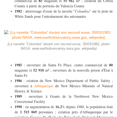
85
55 942
commercial de
magasins et
m² ; création du Cibola
County à partir de portions du Valencia County
1982
: atterrissage d'essai de la navette "
Columbia
" sur la piste de
White Sands pour l'entraînement des astronautes
(La navette "Columbia" durant son second essai, 30/03/1982, photo
NASA, www.earthobservatory.nasa.gov, wikipedia)
1985
80
: ouverture du Santa Fe Place, centre commercial de
52 910
magasins et
m² ; ouverture de la nouvelle prison d'État à
Santa Fe
1986
: création du New Mexico Department of Public Safety ;
ouverture à
Albuquerque
du New Mexico Museum of Natural
History & Science
1989
: ouverture à Grants de la Northwest New Mexico
Correctional Facility
1990
16.2
: en augmentation de
% depuis 1980, la population était
1 515 069
de
personnes ; création près d'Albuquerque par le