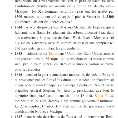
République du Texas voisine, utilisant la piste de Santa Fe avec
l'ambition de prendre le contrôle de la moitié Est du Nouveau-
320
Mexique : les
hommes venus du Texas ont été arrêtés par
1500
3200
mexicains et ont été envoyés à pied à Veracruz, à
kilomètres ! Ils ont été libérés en 1842
1844
: arrivée du govuerneur Mariano Martinez de Lejarza, qui a
fait améliorer Santa Fe, plantant des arbres, amenant l'eau dans
des caniveaux ; la province de Santa Fe de Nuevo Mexico a été
3
21
67
divisée en
districts, avec
comtés au total et elle comptait
736
habitants, en comptant les amréindiens
1845
: l'admission du
Texas
dans l'Union des États-Unis a soulevé
des protestations du Mexique, qui considérait ce territoire comme
sien, par le traité conclu en 1828 et a annoncé voiloir se battre
pour le récupérer
1846
: pendant la guerre américano-mexicaine, débutée le 24 avril
et provoquée par les États-Unis durant un incident de frontière au
Texas, le Nouveau-Mexique a été occupé à partir du 15 août par le
brigadier général Stephen W. Kearny, proclamant que tout le
territoire était placé sous loi martiale ; le 18 août,
Santa Fe
est
tombée et le 22 août, Kearny a été nommé gouverneur militaire.
1
Le 22 septembre, Charles Bent a été nommé
er gouverneur civil
américain du Nouveau-Mexique
1847
: une bande de rebelles de Taos a tué le gouverneur Bent,