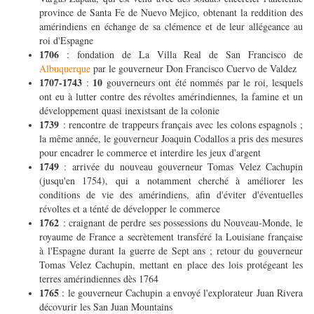
province de Santa Fe de Nuevo Mejico, obtenant la reddition des
amérindiens en échange de sa clémence et de leur allégeance au
roi d'Espagne
1706
: fondation de La Villa Real de San Francisco de
Albuquerque
par le gouverneur Don Francisco Cuervo de Valdez
1707-1743
10
:
gouverneurs ont été nommés par le roi, lesquels
ont eu à lutter contre des révoltes amérindiennes, la famine et un
développement quasi inexistsant de la colonie
1739
: rencontre de trappeurs français avec les colons espagnols ;
la même année, le gouverneur Joaquin Codallos a pris des mesures
pour encadrer le commerce et interdire les jeux d'argent
1749
: arrivée du nouveau gouverneur Tomas Velez Cachupin
(jusqu'en 1754), qui a notamment cherché à améliorer les
conditions de vie des amérindiens, afin d'éviter d'éventuelles
révoltes et a ténté de développer le commerce
1762
: craignant de perdre ses possessions du Nouveau-Monde, le
royaume de France a secrètement transféré la Louisiane française
à l'Espagne durant la guerre de Sept ans ; retour du gouverneur
Tomas Velez Cachupin, mettant en place des lois protégeant les
terres amérindiennes dès 1764
1765
: le gouverneur Cachupin a envoyé l'explorateur Juan Rivera
décovurir les San Juan Mountains