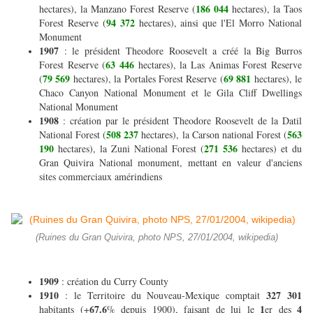
186 044
hectares), la Manzano Forest Reserve (
hectares), la Taos
94 372
Forest Reserve (
hectares), ainsi que l'El Morro National
Monument
1907
: le président Theodore Roosevelt a créé la Big Burros
63 446
Forest Reserve (
hectares), la Las Animas Forest Reserve
79 569
69 881
(
hectares), la Portales Forest Reserve (
hectares), le
Chaco Canyon National Monument et le Gila Cliff Dwellings
National Monument
1908
: création par le président Theodore Roosevelt de la Datil
508 237
563
National Forest (
hectares), la Carson national Forest (
190
271 536
hectares), la Zuni National Forest (
hectares) et du
Gran Quivira National monument, mettant en valeur d'anciens
sites commerciaux amérindiens
(Ruines du Gran Quivira, photo NPS, 27/01/2004, wikipedia)
1909
: création du Curry County
1910
327 301
: le Territoire du Nouveau-Mexique comptait
67.6
1
4
habitants (+
% depuis 1900), faisant de lui le
er des