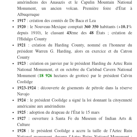
amérindiens des Anasazis et le Capulin Mountain National
Monument, un ancien volcan. Première foire d'État à
Albuqeruque
1917
: création des comtés de De Baca et Lea
1920
360 350
10.1
: le Nouveau-Mexique comptait
habitants (+
%
43
48
depuis 1910), le classant
ème des
États ; création de
l'Hidalgo County
1921
: création du Harding County, nommé en l'honneur du
président Warren G. Harding, alors en exercice et du Catron
County
1923
: création en janvier par le président Harding du Aztec Ruin
National Monument, et en octobre du Carlsbad Cavern National
18 926
Monument (
hectares de grottes) par le président Calvin
Coolidge
1923-1924
: découverte de gisements de pétrole dans la réserve
Navajo
1924
: le président Coolidge a signé la loi donnant la citoyenneté
américaine aux amérindiens
1925
: adoption du drapeau de l'État le 15 mars
1927
: ouverture à Santa Fe du Museum of Indian Arts &
Culture
1928
: le président Coolidge a accru la taille de l'Aztec Ruin
National monument, devenu l'Aztec Ruins National Monument ;