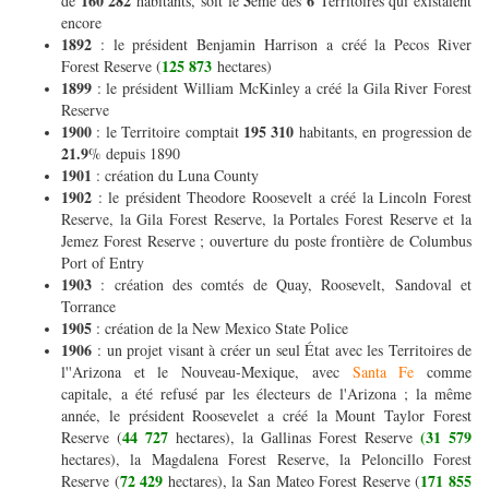
160 282
3
6
de
habitants, soit le
ème des
Territoires qui existaient
encore
1892
: le président Benjamin Harrison a créé la Pecos River
125 873
Forest Reserve (
hectares)
1899
: le président William McKinley a créé la Gila River Forest
Reserve
1900
195 310
: le Territoire comptait
habitants, en progression de
21.9
% depuis 1890
1901
: création du Luna County
1902
: le président Theodore Roosevelt a créé la Lincoln Forest
Reserve, la Gila Forest Reserve, la Portales Forest Reserve et la
Jemez Forest Reserve ; ouverture du poste frontière de Columbus
Port of Entry
1903
: création des comtés de Quay, Roosevelt, Sandoval et
Torrance
1905
: création de la New Mexico State Police
1906
: un projet visant à créer un seul État avec les Territoires de
l''Arizona et le Nouveau-Mexique, avec
Santa Fe
comme
capitale, a été refusé par les électeurs de l'Arizona ; la même
année, le président Roosevelet a créé la Mount Taylor Forest
44 727
(31 579
Reserve (
hectares), la Gallinas Forest Reserve
hectares), la Magdalena Forest Reserve, la Peloncillo Forest
72 429
171 855
Reserve (
hectares), la San Mateo Forest Reserve (