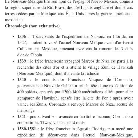
Le Nouveau-Mexique tire son nom de l'espagnol Nuevo Mexico, donné à
la région supérieure du Rio Bravo dès 1561, puis anglicisé et donné aux
terres cédées par le Mexique aux États-Unis après la guerre américano-
mexicaine.
Chronologie (non exhaustive)
1536
4
:
survivants de l'expédition de Narvaez en Floride, en
1527, auraient traversé l'actuel Nouveau-Mxique avant d'arriver à
Culiacan, au Mexique, amenant avec eux la rumeur des 7 cités
d'or de Cibola
1539
: le frère franciscain espagnol Marcos de Niza est parti à la
recherche des cités d'or et a atteint le village Zuni de Hawikuh
(Nouveau-Mexique), dont il a vanté la richesse
1540
: le conquistador Francisco Vasquez de Coronado,
gouverneur de Nouvelle-Galice, a prit la tête d'une expédition de
400
1200
1400
soldats, appuyés par
-
amérindiens alliés, pour aller
s'emparer de Hawikuh, sensée être la cité de l'or : après avoir
vaincu les Zunis, Coronado a renvoyé Marcos de Niza, accusé de
mensonge
1541
: poursuivant son avancée en territoire inconnu, Coronado a
4
combattu les Tiwas, vaincus en
mois
1580-1581
: le frère franciscain Agustin Rodriguez a mené une
expédition de découverte dans l'actuel Nouveau-Mexique,