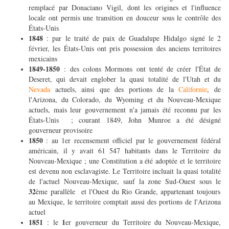
remplacé par Donaciano Vigil, dont les origines et l'influence
locale ont permis une transition en douceur sous le contrôle des
États-Unis
1848
: par le traité de paix de Guadalupe Hidalgo signé le 2
février, les États-Unis ont pris possession des anciens territoires
mexicains
1849-1850
: des colons Mormons ont tenté de créer l'État de
Deseret, qui devait englober la quasi totalité de l'Utah et du
Nevada
actuels, ainsi que des portions de la
Californie
, de
l'Arizona, du Colorado, du Wyoming et du Nouveau-Mexique
actuels, mais leur gouvernement n'a jamais été reconnu par les
États-Unis ; courant 1849, John Munroe a été désigné
gouverneur provisoire
1850
: au 1er recensement officiel par le gouvernement fédéral
américain, il y avait 61 547 habitants dans le Territoire du
Nouveau-Mexique ; une Constitution a été adoptée et le territoire
est devenu non esclavagiste. Le Territoire incluait la quasi totalité
de l'actuel Nouveau-Mexique, sauf la zone Sud-Ouest sous le
32
ème parallèle et l'Ouest du Rio Grande, appartenant toujours
au Mexique, le territoire comptait aussi des portions de l'Arizona
actuel
1851
1
: le
er gouverneur du Territoire du Nouveau-Mexique,