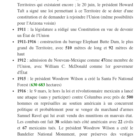
Territoires qui existaient encore ; le 20 juin, le président Howard
Taft a signé une loi permettant à ce Territoire de se doter d'une
constitution et de demander à rejoindre l'Union (même possibilités
pour l'Arizona voisin)
1911
: la législature a rédigé une Constitution en vue de devenir
un État de l'Union
1911-1916
: construction du barrage Elephant Butte Dam, le plus
510
92
grand du Territoire, avec
mètres de long et
mètres de
haut
1912
47
: admission du Nouveau-Mexique comme
ème membre de
l'Union, avec William C. McDonald comme 1er gouverneur
d'État
1915
: le président Woodrow Wilson a créé la Santa Fe National
630 683
Forest (
hectares)
1916
: le 9 mars, le hors la loi et révolutionnaire mexicain a lancé
500
une attaque (sans y participer) contre Columbus avec près de
hommes en représailles au soutien américain à un concurrent
politique et probablement pour se venger du marchand d'armes
Samuel Ravel qui lui avait vendu des munitions en mauvais état.
38
22
Les combats ont fait
soldats tués côté américain avec
civils
67
et
mexicains tués. Le président Woodrow Wilson a créé le
Bandelier National Monument, pour préserves des vestiges