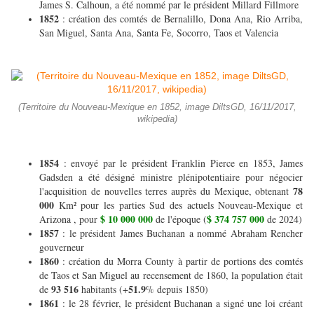
James S. Calhoun, a été nommé par le président Millard Fillmore
1852
: création des comtés de Bernalillo, Dona Ana, Rio Arriba,
San Miguel, Santa Ana, Santa Fe, Socorro, Taos et Valencia
(Territoire du Nouveau-Mexique en 1852, image DiltsGD, 16/11/2017,
wikipedia)
1854
: envoyé par le président Franklin Pierce en 1853, James
Gadsden a été désigné ministre plénipotentiaire pour négocier
78
l'acquisition de nouvelles terres auprès du Mexique, obtenant
000
Km² pour les parties Sud des actuels Nouveau-Mexique et
$ 10 000 000
$ 374 757 000
Arizona , pour
de l'époque (
de 2024)
1857
: le président James Buchanan a nommé Abraham Rencher
gouverneur
1860
: création du Morra County à partir de portions des comtés
de Taos et San Miguel au recensement de 1860, la population était
93 516
51.9
de
habitants (+
% depuis 1850)
1861
: le 28 février, le président Buchanan a signé une loi créant