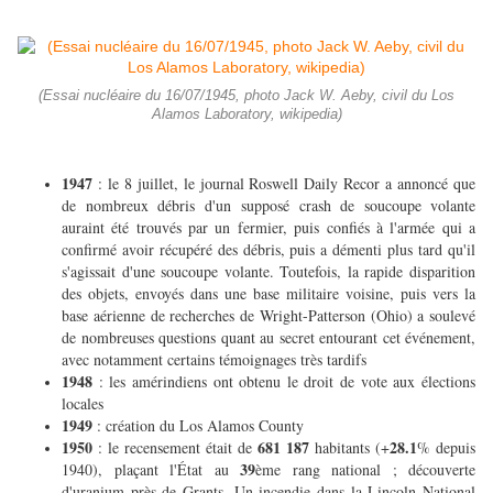
(Essai nucléaire du 16/07/1945, photo Jack W. Aeby, civil du Los
Alamos Laboratory, wikipedia)
1947
: le 8 juillet, le journal Roswell Daily Recor a annoncé que
de nombreux débris d'un supposé crash de soucoupe volante
auraint été trouvés par un fermier, puis confiés à l'armée qui a
confirmé avoir récupéré des débris, puis a démenti plus tard qu'il
s'agissait d'une soucoupe volante. Toutefois, la rapide disparition
des objets, envoyés dans une base militaire voisine, puis vers la
base aérienne de recherches de Wright-Patterson (Ohio) a soulevé
de nombreuses questions quant au secret entourant cet événement,
avec notamment certains témoignages très tardifs
1948
: les amérindiens ont obtenu le droit de vote aux élections
locales
1949
: création du Los Alamos County
1950
681 187
28.1
: le recensement était de
habitants (+
% depuis
39
1940), plaçant l'État au
ème rang national ; découverte
d'uranium près de Grants. Un incendie dans la Lincoln National