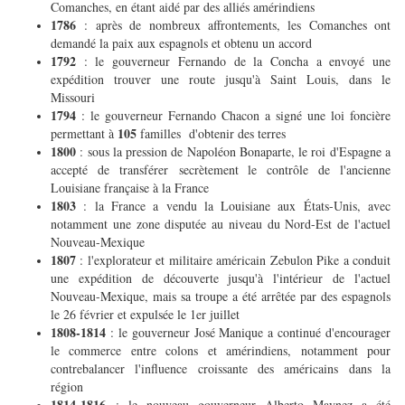
Comanches, en étant aidé par des alliés amérindiens
1786
: après de nombreux affrontements, les Comanches ont
demandé la paix aux espagnols et obtenu un accord
1792
: le gouverneur Fernando de la Concha a envoyé une
expédition trouver une route jusqu'à Saint Louis, dans le
Missouri
1794
: le gouverneur Fernando Chacon a signé une loi foncière
105
permettant à
familles d'obtenir des terres
1800
: sous la pression de Napoléon Bonaparte, le roi d'Espagne a
accepté de transférer secrètement le contrôle de l'ancienne
Louisiane française à la France
1803
: la France a vendu la Louisiane aux États-Unis, avec
notamment une zone disputée au niveau du Nord-Est de l'actuel
Nouveau-Mexique
1807
: l'explorateur et militaire américain Zebulon Pike a conduit
une expédition de découverte jusqu'à l'intérieur de l'actuel
Nouveau-Mexique, mais sa troupe a été arrêtée par des espagnols
le 26 février et expulsée le 1er juillet
1808-1814
: le gouverneur José Manique a continué d'encourager
le commerce entre colons et amérindiens, notamment pour
contrebalancer l'influence croissante des américains dans la
région
1814-1816
: le nouveau gouverneur Alberto Maynez a été