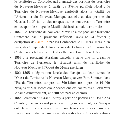
le Territoire du Colorado, qui a annexé des portions du Territoire
du Nouveau-Mexique à partir du 37ème parallèle Nord ; le
Territoire du Nouveau-Mexique englobait alors la totalité de
l'Arizona et du Nouveau-Mexique actuels, et des portions du
Nevada. Le 25 juillet, des troupes texanes ont envahi le Territoire
en occupant le village de Mesilla, déclaré capitale territoriale
1862
: le Territoire du Nouveau-Mexique a été proclamé territoire
Confédéré par le président Jefferson Davis le 24 février ;
occupation de
Santa Fe
par les Confédérés le 10 mars, mais le 28
mars, des troupes de l'Union venus du Colorado ont repoussé les
Confédérés à la bataille de Gabriella Pass et ont libéré le territoire
1863
: le président Abraham Lincoln a signé une loi créant le
Territoire de l'Arizona, le séparant ainsi du Territoire du
32
Nouveau-Mexique à l'Ouest du
ème méridien
1864-1868
: déportation forcée des Navajos de leurs terres de
l'Ouest du Territoire du Nouveau-Mexique vers Fort Sumner, dans
500
10 000
l'Est du Territoire, sur près de
kilomètres : près de
500
Navajos et
Mescalero Apaches ont été contraints à l'exil vers
3500
le camp d'internement, et
ont péri en chemin
1868
: création du Grant County à partir de portions du Dona Ana
County ; par un accord passé avec le gouvernement, les Navajos
ont été autorisés à revenir sur leurs terres ancestrales dans une
réserve amérindienne, mais avec des restrictions et des obligations