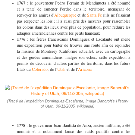
1767
: le gouverneur Pedro Fermin de Mendinueta a été nommé
et a tenté de ramener l'ordre dans le territoire, menaçant de
renvoyer les amires d'
Albuquerque
et de
Santa Fe
s'ils ne faisaient
pas respecter les lois ; il a aussi pris des mesures pour rassembler
les colons dans des lieux avec plus de population, pour réduire les
attaques amérindiennes contre les petits hameaux
1776
: les frères franciscains Dominguez et Escalante ont mené
une expédition pour tenter de trouver une route afin de rejoindre
la mission de Monterey (Californie actuelle), avec un cartographe
et des guides amérindiens; malgré son échec, cette expédition a
permis de découvrir d'autres parties du territoire, dans les futurs
États du
Colorado
, de l'
Utah
et de l'
Arizona
(Tracé de l'expédition Dominguez-Escalante, image Bancroft's History
of Utah, 06/11/2005, wikipedia)
1778
: le gouverneur Juan Bautista de Anza, ancien militaire, a été
nommé et a notamment lancé des raids punitifs contre les