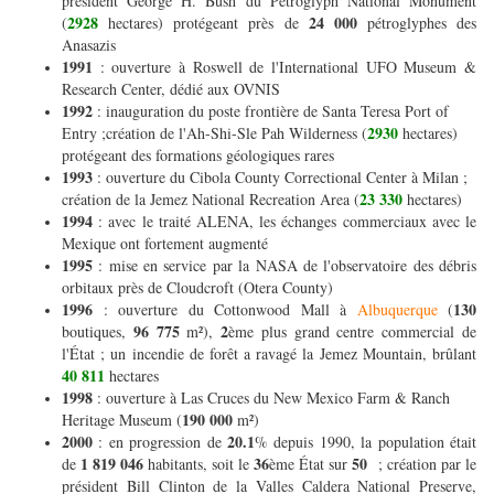
président George H. Bush du Petroglyph National Monument
2928
24 000
(
hectares) protégeant près de
pétroglyphes des
Anasazis
1991
: ouverture à Roswell de l'International UFO Museum &
Research Center, dédié aux OVNIS
1992
: inauguration du poste frontière de Santa Teresa Port of
2930
Entry ;création de l'Ah-Shi-Sle Pah Wilderness (
hectares)
protégeant des formations géologiques rares
1993
: ouverture du Cibola County Correctional Center à Milan ;
23 330
création de la Jemez National Recreation Area (
hectares)
1994
: avec le traité ALENA, les échanges commerciaux avec le
Mexique ont fortement augmenté
1995
: mise en service par la NASA de l'observatoire des débris
orbitaux près de Cloudcroft (Otera County)
1996
130
: ouverture du Cottonwood Mall à
Albuquerque
(
96 775
2
boutiques,
m²),
ème plus grand centre commercial de
l'État ; un incendie de forêt a ravagé la Jemez Mountain, brûlant
40 811
hectares
1998
: ouverture à Las Cruces du New Mexico Farm & Ranch
190 000
Heritage Museum (
m²)
2000
20.1
: en progression de
% depuis 1990, la population était
1 819 046
36
50
de
habitants, soit le
ème État sur
; création par le
président Bill Clinton de la Valles Caldera National Preserve,