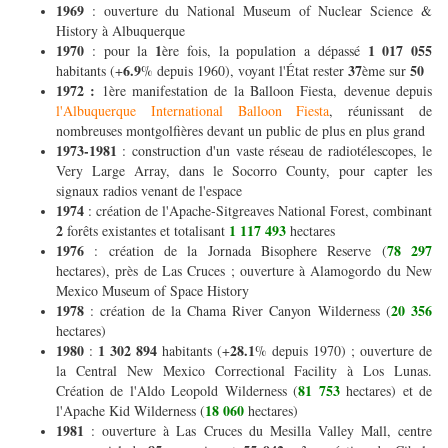
1969
: ouverture du National Museum of Nuclear Science &
History à Albuquerque
1970
1
1 017 055
: pour la
ère fois, la population a dépassé
6.9
37
50
habitants (+
% depuis 1960), voyant l'État rester
ème sur
1972 :
1ère manifestation de la Balloon Fiesta, devenue depuis
l'Albuquerque International Balloon Fiesta
, réunissant de
nombreuses montgolfières devant un public de plus en plus grand
1973-1981
: construction d'un vaste réseau de radiotélescopes, le
Very Large Array, dans le Socorro County, pour capter les
signaux radios venant de l'espace
1974
: création de l'Apache-Sitgreaves National Forest, combinant
2
1 117 493
forêts existantes et totalisant
hectares
1976
78 297
: création de la Jornada Bisophere Reserve (
hectares), près de Las Cruces ; ouverture à Alamogordo du New
Mexico Museum of Space History
1978
20 356
: création de la Chama River Canyon Wilderness (
hectares)
1980
1 302 894
28.1
:
habitants (+
% depuis 1970) ; ouverture de
la Central New Mexico Correctional Facility à Los Lunas.
81 753
Création de l'Aldo Leopold Wilderness (
hectares) et de
18 060
l'Apache Kid Wilderness (
hectares)
1981
: ouverture à Las Cruces du Mesilla Valley Mall, centre