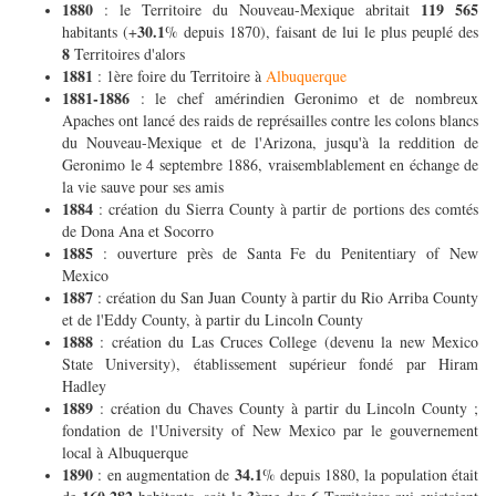
1880
119 565
: le Territoire du Nouveau-Mexique abritait
30.1
habitants (+
% depuis 1870), faisant de lui le plus peuplé des
8
Territoires d'alors
1881
: 1ère foire du Territoire à
Albuquerque
1881-1886
: le chef amérindien Geronimo et de nombreux
Apaches ont lancé des raids de représailles contre les colons blancs
du Nouveau-Mexique et de l'Arizona, jusqu'à la reddition de
Geronimo le 4 septembre 1886, vraisemblablement en échange de
la vie sauve pour ses amis
1884
: création du Sierra County à partir de portions des comtés
de Dona Ana et Socorro
1885
: ouverture près de Santa Fe du Penitentiary of New
Mexico
1887
: création du San Juan County à partir du Rio Arriba County
et de l'Eddy County, à partir du Lincoln County
1888
: création du Las Cruces College (devenu la new Mexico
State University), établissement supérieur fondé par Hiram
Hadley
1889
: création du Chaves County à partir du Lincoln County ;
fondation de l'University of New Mexico par le gouvernement
local à Albuquerque
1890
34.1
: en augmentation de
% depuis 1880, la population était