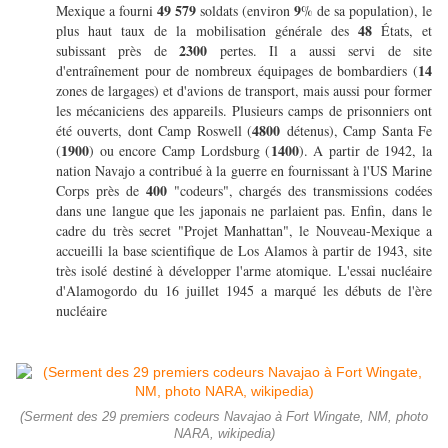
49 579
9
Mexique a fourni
soldats (environ
% de sa population), le
48
plus haut taux de la mobilisation générale des
États, et
2300
subissant près de
pertes. Il a aussi servi de site
14
d'entraînement pour de nombreux équipages de bombardiers (
zones de largages) et d'avions de transport, mais aussi pour former
les mécaniciens des appareils. Plusieurs camps de prisonniers ont
4800
été ouverts, dont Camp Roswell (
détenus), Camp Santa Fe
1900
1400
(
) ou encore Camp Lordsburg (
). A partir de 1942, la
nation Navajo a contribué à la guerre en fournissant à l'US Marine
400
Corps près de
"codeurs", chargés des transmissions codées
dans une langue que les japonais ne parlaient pas. Enfin, dans le
cadre du très secret "Projet Manhattan", le Nouveau-Mexique a
accueilli la base scientifique de Los Alamos à partir de 1943, site
très isolé destiné à développer l'arme atomique. L'essai nucléaire
d'Alamogordo du 16 juillet 1945 a marqué les débuts de l'ère
nucléaire
(Serment des 29 premiers codeurs Navajao à Fort Wingate, NM, photo
NARA, wikipedia)