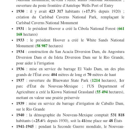
ouverture du poste frontière d'Antelope Wells Port of Entry
1930
423 317
17.5
: il y avait
habitants (+
% depuis 1920) ;
création du Carlsbad Caverns National Park, remplaçant le
Carlsbad Caverns National Monument
1931
661
: le président Hoover a créé la Cibola National Forest (
168
hectares)
1933
: le président Hoover a créé le White Sands National
58 987
Monument (
hectares)
1934
: construction du San Acacia Diversion Dam, du Angostura
Diversion Dam et du Isleta Diversion Dam sur le Rio Grande,
pour aider à l'irrigation
1936
: mise en service du barrage El Vado Dam, un des plus
404
70
grands de l'État avec
mètres de long et
mètres de haut
1937
1214
1
: ouverture du Bluewater State Park (
hectares),
er
parc d'État du Nouveau-Mexique ; l'US Department of
55 494
Agriculture a créé la Kiowa National Grassland (
hectares),
mettant en valeur une prairie préservée
1939
: mise en service du barrage d'irrigation de Caballo Dam,
sur le Rio Grande
1940
531 818
: la démographie du Nouveau-Mexique comptait
25.6
41
48
habitants (+
% depuis 1930), soit la
ème place sur
États
1941-1945
: pendant la Seconde Guerre mondiale, le Nouveau-