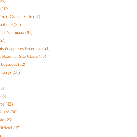
23)
(107)
'état, Grande Ville
(97)
ublique
(94)
arcs Nationaux
(93)
67)
ts & Agences Fédérales
(60)
National, Site Classé
(56)
 Légendes
(52)
 Corps
(50)
3)
43)
rce
(42)
Guard
(36)
ie
(23)
fficiel
(15)
)