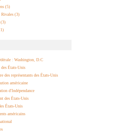
ns
(5)
 Rivales
(3)
(3)
1)
édérale : Washington, D.C
 des États-Unis
e des représentants des États-Unis
ution américaine
ation d'Indépendance
nt des États-Unis
es États-Unis
ents américains
ational
es