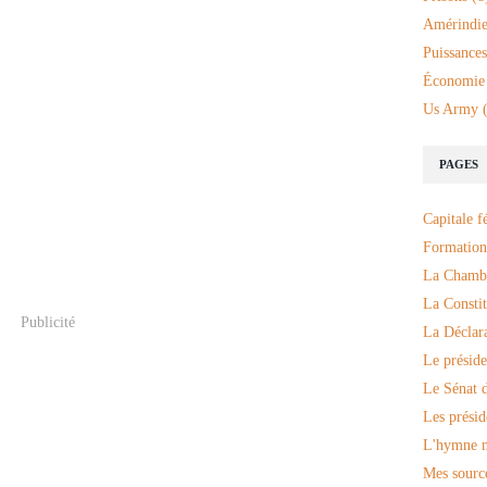
Amérindie
Puissances
Économie
Us Army
(
PAGES
Capitale f
Formation
La Chambr
La Constit
Publicité
La Déclar
Le préside
Le Sénat d
Les présid
L'hymne n
Mes sourc