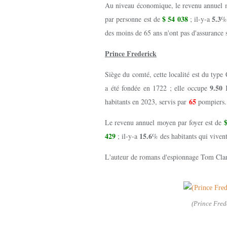
Au niveau économique, le revenu annuel 
$ 54 038
5.3
par personne est de
; il-y-a
% 
des moins de 65 ans n'ont pas d'assurance 
Prince Frederick
Siège du comté, cette localité est du type
9.50
a été fondée en 1722 ; elle occupe
65
habitants en 2023, servis par
pompiers
$
Le revenu annuel moyen par foyer est de
429
15.6
; il-y-a
% des habitants qui vivent
L'auteur de romans d'espionnage Tom Clan
(Prince Fred