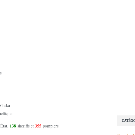
ns
'Alaska
acifique
CATÉGO
138
355
'État,
sheriffs et
pompiers.