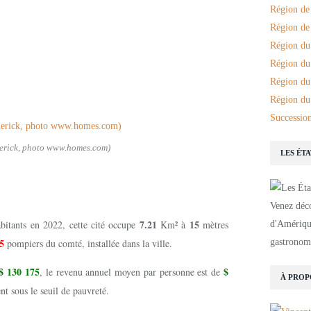
Région de
Région de 
Région du
Région du
Région du
Région du
Succession
erick, photo www.homes.com)
LES ÉT
Venez déco
7.21
15
abitants en 2022, cette cité occupe
Km² à
mètres
d'Amérique
65
pompiers du comté, installée dans la ville.
gastronomi
$ 130 175
$
, le revenu annuel moyen par personne est de
À PROP
nt sous le seuil de pauvreté.