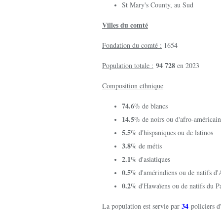
St Mary's County, au Sud
Villes du comté
Fondation du comté :
1654
94 728
Population totale :
en 2023
Composition ethnique
74.6
% de blancs
14.5
% de noirs ou d'afro-américai
5.5
% d'hispaniques ou de latinos
3.8
% de métis
2.1
% d'asiatiques
0.5
% d'amérindiens ou de natifs d
0.2
% d'Hawaïens ou de natifs du P
34
La population est servie par
policiers d