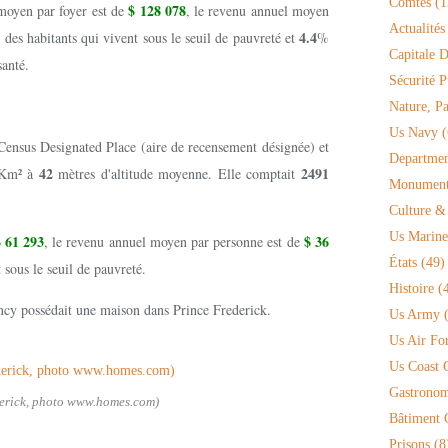
Comtés
(1
$ 128 078
moyen par foyer est de
, le revenu annuel moyen
Actualités
4.4
des habitants qui vivent sous le seuil de pauvreté et
%
Capitale D
santé.
Sécurité P
Nature, P
Us Navy
(
 Census Designated Place (aire de recensement désignée) et
Departmen
42
2491
Km² à
mètres d'altitude moyenne. Elle comptait
Monument 
.
Culture &
Us Marine
 61 293
$ 36
, le revenu annuel moyen par personne est de
États
(49)
 sous le seuil de pauvreté.
Histoire
(4
cy possédait une maison dans Prince Frederick.
Us Army
(
Us Air Fo
Us Coast 
Gastronom
erick, photo www.homes.com)
Bâtiment O
Prisons
(8