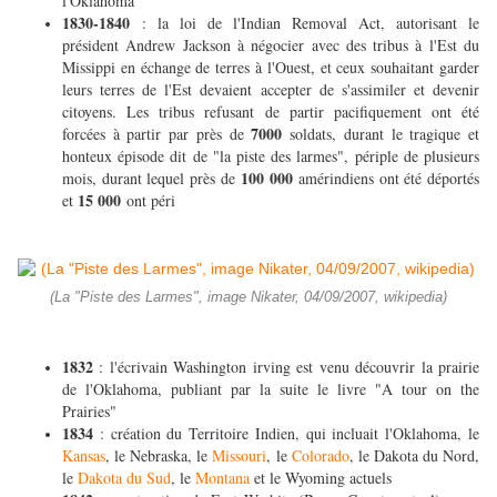
l'Oklahoma
1830-1840
: la loi de l'Indian Removal Act, autorisant le
président Andrew Jackson à négocier avec des tribus à l'Est du
Missippi en échange de terres à l'Ouest, et ceux souhaitant garder
leurs terres de l'Est devaient accepter de s'assimiler et devenir
citoyens. Les tribus refusant de partir pacifiquement ont été
7000
forcées à partir par près de
soldats, durant le tragique et
honteux épisode dit de "la piste des larmes", périple de plusieurs
100
000
mois, durant lequel près de
amérindiens ont été déportés
15 000
et
ont péri
(La "Piste des Larmes", image Nikater, 04/09/2007, wikipedia)
1832
: l'écrivain Washington irving est venu découvrir la prairie
de l'Oklahoma, publiant par la suite le livre "A tour on the
Prairies"
1834
: création du Territoire Indien, qui incluait l'Oklahoma, le
Kansas
, le Nebraska, le
Missouri
, le
Colorado
, le Dakota du Nord,
le
Dakota du Sud
, le
Montana
et le Wyoming actuels