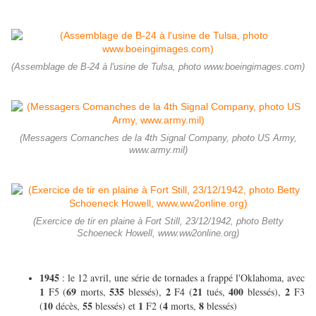
(Assemblage de B-24 à l'usine de Tulsa, photo www.boeingimages.com)
(Messagers Comanches de la 4th Signal Company, photo US Army,
www.army.mil)
(Exercice de tir en plaine à Fort Still, 23/12/1942, photo Betty
Schoeneck Howell, www.ww2online.org)
1945
: le 12 avril, une série de tornades a frappé l'Oklahoma, avec
1
69
535
2
21
400
2
F5 (
morts,
blessés),
F4 (
tués,
blessés),
F3
10
55
1
4
8
(
décès,
blessés) et
F2 (
morts,
blessés)