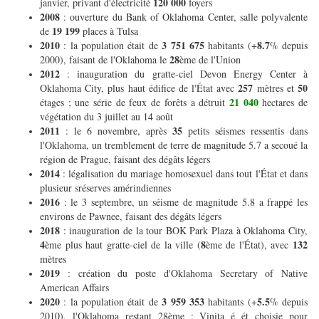
120 000
janvier, privant d'électricité
foyers
2008
: ouverture du Bank of Oklahoma Center, salle polyvalente
19 199
de
places à Tulsa
2010
3 751 675
8.7
: la population était de
habitants (+
% depuis
28
2000), faisant de l'Oklahoma le
ème de l'Union
2012
: inauguration du gratte-ciel Devon Energy Center à
257
50
Oklahoma City, plus haut édifice de l'État avec
mètres et
21 040
étages ; une série de feux de forêts a détruit
hectares de
végétation du 3 juillet au 14 août
2011
35
: le 6 novembre, après
petits séismes ressentis dans
l'Oklahoma, un tremblement de terre de magnitude 5.7 a secoué la
région de Prague, faisant des dégâts légers
2014
: légalisation du mariage homosexuel dans tout l'État et dans
plusieur sréserves amérindiennes
2016
: le 3 septembre, un séisme de magnitude 5.8 a frappé les
environs de Pawnee, faisant des dégâts légers
2018
: inauguration de la tour BOK Park Plaza à Oklahoma City,
4
8
132
ème plus haut gratte-ciel de la ville (
ème de l'État), avec
mètres
2019
: création du poste d'Oklahoma Secretary of Native
American Affairs
2020
3 959 353
5.5
: la population était de
habitants (+
% depuis
2010), l'Oklahoma restant 28ème ; Vinita é ét choisie pour