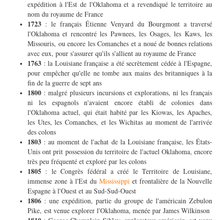
expédition à l'Est de l'Oklahoma et a revendiqué le territoire au
nom du royaume de France
1723
: le français Étienne Venyard du Bourgmont a traversé
l'Oklahoma et rencontré les Pawnees, les Osages, les Kaws, les
Missouris, ou encore les Comanches et a noué de bonnes relations
avec eux, pour s'assurer qu'ils s'allient au royaume de France
1763
: la Louisiane française a été secrètement cédée à l'Espagne,
pour empêcher qu'elle ne tombe aux mains des britanniques à la
fin de la guerre de sept ans
1800
: malgré plusieurs incursions et explorations, ni les français
ni les espagnols n'avaient encore établi de colonies dans
l'Oklahoma actuel, qui était habité par les Kiowas, les Apaches,
les Utes, les Comanches, et les Wichitas au moment de l'arrivée
des colons
1803
: au moment de l'achat de la Louisiane française, les États-
Unis ont prit possession du territoire de l'actuel Oklahoma, encore
très peu fréquenté et exploré par les colons
1805
: le Congrès fédéral a créé le Territoire de Louisiane,
immense zone à l'Est du
Mississippi
et frontalière de la Nouvelle
Espagne à l'Ouest et au Sud-Sud-Ouest
1806
: une expédition, partie du groupe de l'américain Zebulon
Pike, est venue explorer l'Oklahoma, menée par James Wilkinson