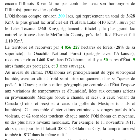
encore l'Illinois River (à ne pas confondre avec son homonyme de
l'Illinois), pour ne citer qu'elles.
200
3628
L'Oklahoma compte environ
lacs, qui représentent un total de
410
Km², le plus grand lac artificiel est l'Eufaula Lake (
Km²), suivi par
360
le Lake Texoma (
Km²), également artificiel ; le plus grand lac
naturel se trouve dans le McCurtain County, près de la Red River et fait
1.10
Km².
4 856 227
28
Le territoire est recouvert par
hectares de forêts (
% de sa
superficie); la Ouachita National Forest (partagée avec l'Arkansas),
1460
50
9
recouvre environ
Km² dans l'Oklahoma, et il-y-a
parcs d'État,
3
aires fauniques protégées, et
aires sauvages.
Au niveau du climat, l'Oklahoma est principalement de type subtropical
humide, avec un climat froid semi-aride uniquement dans sa "queue de
poêle", à l'Ouest ; cette position géographique centrale de l'État l'expose
aux variations de températures et d'humidité, liées aux courants aériens
en provenancedu Mexique (doux à chauds, et secs), à ceux venant du
Canada (froids et secs) et à ceux du golfe du Mexique (chauds et
humides). Cet ensemble d'interactions entraîne des orages parfois très
62
violents, et
tornades touchent chaque année l'Oklahoma en moyenne,
un des plus hauts niveaux mondiaux. Par exemple, le 11 novembre 1911,
28
alors qu'en journée il faisait
°C à Oklahoma City, la tempréature est
8
tombée à -
°C dans la même nuit !