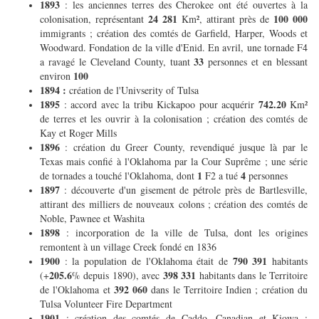
1893
: les anciennes terres des Cherokee ont été ouvertes à la
24 281
100 000
colonisation, représentant
Km², attirant près de
immigrants ; création des comtés de Garfield, Harper, Woods et
Woodward. Fondation de la ville d'Enid. En avril, une tornade F4
33
a ravagé le Cleveland County, tuant
personnes et en blessant
100
environ
1894 :
création de l'Univserity of Tulsa
1895
742.20
: accord avec la tribu Kickapoo pour acquérir
Km²
de terres et les ouvrir à la colonisation ; création des comtés de
Kay et Roger Mills
1896
: création du Greer County, revendiqué jusque là par le
Texas mais confié à l'Oklahoma par la Cour Suprême ; une série
1
4
de tornades a touché l'Oklahoma, dont
F2 a tué
personnes
1897
: découverte d'un gisement de pétrole près de Bartlesville,
attirant des milliers de nouveaux colons ; création des comtés de
Noble, Pawnee et Washita
1898
: incorporation de la ville de Tulsa, dont les origines
remontent à un village Creek fondé en 1836
1900
790 391
: la population de l'Oklahoma était de
habitants
205.6
398 331
(+
% depuis 1890), avec
habitants dans le Territoire
392 060
de l'Oklahoma et
dans le Territoire Indien ; création du
Tulsa Volunteer Fire Department
1901
: création des comtés de Caddo, Canadian et Kiowa ;