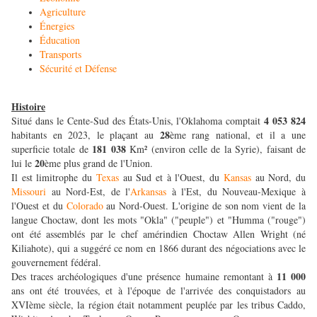
Agriculture
Énergies
Éducation
Transports
Sécurité et Défense
Histoire
4 053 824
Situé dans le Cente-Sud des États-Unis, l'Oklahoma comptait
28
habitants en 2023, le plaçant au
ème rang national, et il a une
181 038
superficie totale de
Km² (environ celle de la Syrie), faisant de
20
lui le
ème plus grand de l'Union.
Il est limitrophe du
Texas
au Sud et à l'Ouest, du
Kansas
au Nord, du
Missouri
au Nord-Est, de l'
Arkansas
à l'Est, du Nouveau-Mexique à
l'Ouest et du
Colorado
au Nord-Ouest. L'origine de son nom vient de la
langue Choctaw, dont les mots "Okla" ("peuple") et "Humma ("rouge")
ont été assemblés par le chef amérindien Choctaw Allen Wright (né
Kiliahote), qui a suggéré ce nom en 1866 durant des négociations avec le
gouvernement fédéral.
11 000
Des traces archéologiques d'une présence humaine remontant à
ans ont été trouvées, et à l'époque de l'arrivée des conquistadors au
XVIème siècle, la région était notamment peuplée par les tribus Caddo,