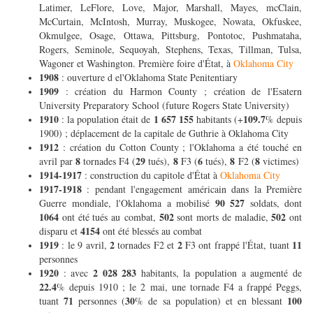
Latimer, LeFlore, Love, Major, Marshall, Mayes, mcClain,
McCurtain, McIntosh, Murray, Muskogee, Nowata, Okfuskee,
Okmulgee, Osage, Ottawa, Pittsburg, Pontotoc, Pushmataha,
Rogers, Seminole, Sequoyah, Stephens, Texas, Tillman, Tulsa,
Wagoner et Washington. Première foire d'État, à
Oklahoma City
1908
: ouverture d el'Oklahoma State Penitentiary
1909
: création du Harmon County ; création de l'Esatern
University Preparatory School (future Rogers State University)
1910
1 657 155
109.7
: la population était de
habitants (+
% depuis
1900) ; déplacement de la capitale de Guthrie à Oklahoma City
1912
: création du Cotton County ; l'Oklahoma a été touché en
8
29
8
6
8
8
avril par
tornades F4 (
tués),
F3 (
tués),
F2 (
victimes)
1914-1917
: construction du capitole d'État à
Oklahoma City
1917-1918
: pendant l'engagement américain dans la Première
90 527
Guerre mondiale, l'Oklahoma a mobilisé
soldats, dont
1064
502
502
ont été tués au combat,
sont morts de maladie,
ont
4154
disparu et
ont été blessés au combat
1919
2
2
11
: le 9 avril,
tornades F2 et
F3 ont frappé l'État, tuant
personnes
1920
2 028 283
: avec
habitants, la population a augmenté de
22.4
% depuis 1910 ; le 2 mai, une tornade F4 a frappé Peggs,
71
30
100
tuant
personnes (
% de sa population) et en blessant