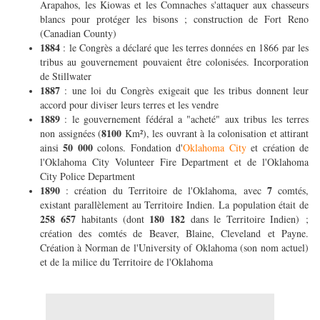
Arapahos, les Kiowas et les Comnaches s'attaquer aux chasseurs
blancs pour protéger les bisons ; construction de Fort Reno
(Canadian County)
1884
: le Congrès a déclaré que les terres données en 1866 par les
tribus au gouvernement pouvaient être colonisées. Incorporation
de Stillwater
1887
: une loi du Congrès exigeait que les tribus donnent leur
accord pour diviser leurs terres et les vendre
1889
: le gouvernement fédéral a "acheté" aux tribus les terres
8100
non assignées (
Km²), les ouvrant à la colonisation et attirant
50 000
ainsi
colons. Fondation d'
Oklahoma City
et création de
l'Oklahoma City Volunteer Fire Department et de l'Oklahoma
City Police Department
1890
7
: création du Territoire de l'Oklahoma, avec
comtés,
existant parallèlement au Territoire Indien. La population était de
258 657
180 182
habitants (dont
dans le Territoire Indien) ;
création des comtés de Beaver, Blaine, Cleveland et Payne.
Création à Norman de l'University of Oklahoma (son nom actuel)
et de la milice du Territoire de l'Oklahoma