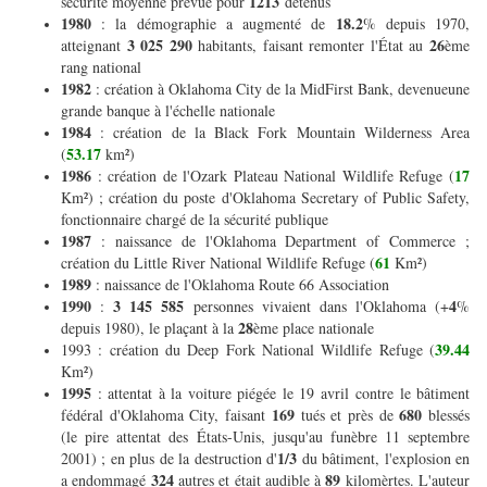
1213
sécurité moyenne prévue pour
détenus
1980
18.2
: la démographie a augmenté de
% depuis 1970,
3 025 290
26
atteignant
habitants, faisant remonter l'État au
ème
rang national
1982
: création à Oklahoma City de la MidFirst Bank, devenueune
grande banque à l'échelle nationale
1984
: création de la Black Fork Mountain Wilderness Area
53.17
(
km²)
1986
17
: création de l'Ozark Plateau National Wildlife Refuge (
Km²) ; création du poste d'Oklahoma Secretary of Public Safety,
fonctionnaire chargé de la sécurité publique
1987
: naissance de l'Oklahoma Department of Commerce ;
61
création du Little River National Wildlife Refuge (
Km²)
1989
: naissance de l'Oklahoma Route 66 Association
1990
3 145 585
4
:
personnes vivaient dans l'Oklahoma (+
%
28
depuis 1980), le plaçant à la
ème place nationale
39.44
1993 : création du Deep Fork National Wildlife Refuge (
Km²)
1995
: attentat à la voiture piégée le 19 avril contre le bâtiment
169
680
fédéral d'Oklahoma City, faisant
tués et près de
blessés
(le pire attentat des États-Unis, jusqu'au funèbre 11 septembre
1/3
2001) ; en plus de la destruction d'
du bâtiment, l'explosion en
324
89
a endommagé
autres et était audible à
kilomèrtes. L'auteur