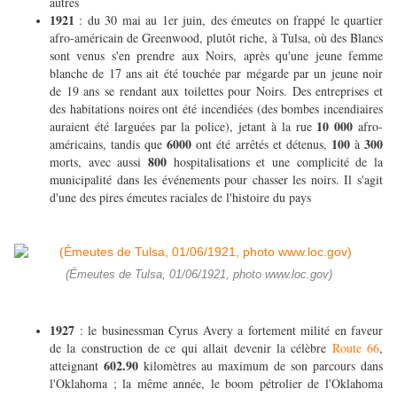
autres
1921
: du 30 mai au 1er juin, des émeutes on frappé le quartier
afro-américain de Greenwood, plutôt riche, à Tulsa, où des Blancs
sont venus s'en prendre aux Noirs, après qu'une jeune femme
blanche de 17 ans ait été touchée par mégarde par un jeune noir
de 19 ans se rendant aux toilettes pour Noirs. Des entreprises et
des habitations noires ont été incendiées (des bombes incendiaires
10 000
auraient été larguées par la police), jetant à la rue
afro-
6000
100
300
américains, tandis que
ont été arrêtés et détenus,
à
800
morts, avec aussi
hospitalisations et une complicité de la
municipalité dans les événements pour chasser les noirs. Il s'agit
d'une des pires émeutes raciales de l'histoire du pays
(Émeutes de Tulsa, 01/06/1921, photo www.loc.gov)
1927
: le businessman Cyrus Avery a fortement milité en faveur
de la construction de ce qui allait devenir la célèbre
Route 66
,
602.90
atteignant
kilomètres au maximum de son parcours dans
l'Oklahoma ; la même année, le boom pétrolier de l'Oklahoma