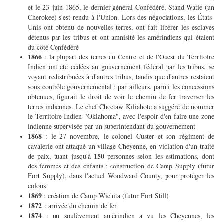
et le 23 juin 1865, le dernier général Confédéré, Stand Watie (un
Cherokee) s'est rendu à l'Union. Lors des négociations, les États-
Unis ont obtenu de nouvelles terres, ont fait libérer les esclaves
détenus par les tribus et ont amnisité les amérindiens qui étaient
du côté Confédéré
1866
: la plupart des terres du Centre et de l'Ouest du Territoire
Indien ont été cédées au gouvernement fédéral par les tribus, se
voyant redistribuées à d'autres tribus, tandis que d'autres restaient
sous contrôle gouvernemental ; par ailleurs, parmi les concessions
obtenues, figurait le droit de voir le chemin de fer traverser les
terres indiennes. Le chef Choctaw Kiliahote a suggéré de nommer
le Territoire Indien "Oklahoma", avec l'espoir d'en faire une zone
indienne supervisée par un superintendant du gouvernement
1868
: le 27 novembre, le colonel Custer et son régiment de
cavalerie ont attaqué un village Cheyenne, en violation d'un traité
150
de paix, tuant jusqu'à
personnes selon les estimations, dont
des femmes et des enfants ; construction de Camp Supply (futur
Fort Supply), dans l'actuel Woodward County, pour protéger les
colons
1869
: création de Camp Wichita (futur Fort Still)
1872
: arrivée du chemin de fer
1874
: un soulèvement amérindien a vu les Cheyennes, les