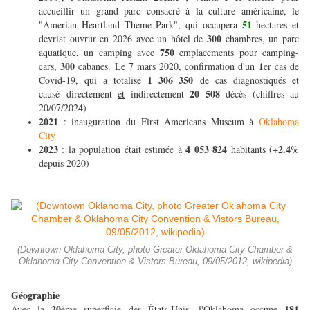
accueillir un grand parc consacré à la culture américaine, le
51
"Amerian Heartland Theme Park", qui occupera
hectares et
300
devriat ouvrur en 2026 avec un hôtel de
chambres, un parc
750
aquatique, un camping avec
emplacements pour camping-
300
1
cars,
cabanes. Le 7 mars 2020, confirmation d'un
er cas de
1 306 350
Covid-19, qui a totalisé
de cas diagnostiqués et
20 508
causé directement
et
indirectement
décès (chiffres au
20/07/2024)
2021
: inauguration du First Americans Museum à
Oklahoma
City
2023
4 053 824
2.4
: la population était estimée à
habitants (+
%
depuis 2020)
(Downtown Oklahoma City, photo Greater Oklahoma City Chamber &
Oklahoma City Convention & Vistors Bureau, 09/05/2012, wikipedia)
Géographie
20
181
Avec la
ème superficie des États-Unis, l'Oklahoma occupe