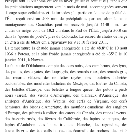
Presque tout l'Oklahoma est sec en hiver (juillet et août aussi), tandis que
les précipitations augmentent vers le mois de mai, accompagnées souvent
d'orage super-cellulaires et de tornades ; la partie en "queue de poêle" de
400
l'État reçoit environ
mm de précipiations par an, alors la zone
1140
montagneuse des Ouachitas peut en recevoir jusqu'à
mm. Les
10.2
50.8
chutes de neige vont de
cm dans le Sud de l'État, jusqu'à
cm
dans la "queue de poêle", près du Colorado. Le record de chutes de neige
68.58
en 24h a été de
cm à Spavinaw les 9 et 10 février 2011.
48.8
La température la chaude jamais enregistrée a été de
°C le 10 août
35
1936 à Poteau, et la plus froide jamais enregistrée a été de -
°C le 10
janvier 2011, à Nowata.
La faune de l'Oklahoma compte des ours noirs, des ours bruns, des lynx,
des pumas, des coyotes, des loups gris, des renards roux, des renards gris,
des renards véloces, des moufettes rayées, des moufettes tachetées
occidentales, des moufettes tachetées du Mexique, des loutres du Canada,
des belettes d'Europe, des belettes à longue queue, des putois à pieds
noirs (rares), des visons d'Amérique, des blaireaux d'Amérique, des
antilopes d'Amérique, des Wapitis, des cerfs de Virginie, des cerfs
hémiones, des bisons d'Amérique, des mouflons canadiens, des sangliers
d'Europe, des pécarris à collier, des cators du Canada, des ratons laveurs,
des bassaris rusés, des lièvres de Californie, des lapins aquatiques, des
lapins d'Audubon, des lapins à queue blanche, des ragondins, des
écureuils gris, des écureuils fauves, des écureuils des rochers, des petits