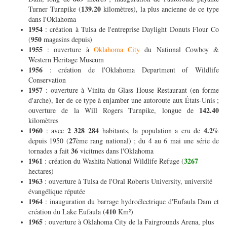
139.20
Turner Turnpike (
kilomètres), la plus ancienne de ce type
dans l'Oklahoma
1954
: création à Tulsa de l'entreprise Daylight Donuts Flour Co
950
(
magasins depuis)
1955
: ouverture à
Oklahoma City
du National Cowboy &
Western Heritage Museum
1956
: création de l'Oklahoma Department of Wildlife
Conservation
1957
: ouverture à Vinita du Glass House Restaurant (en forme
1
d'arche),
er de ce type à enjamber une autoroute aux États-Unis ;
142.40
ouverture de la Will Rogers Turnpike, longue de
kilomètres
1960
2 328 284
4.2
: avec
habitants, la population a cru de
%
27
depuis 1950 (
ème rang national) ; du 4 au 6 mai une série de
36
tornades a fait
vicitmes dans l'Oklahoma
1961
3267
: création du Washita National Wildlife Refuge (
hectares)
1963
: ouverture à Tulsa de l'Oral Roberts University, université
évangélique réputée
1964
: inauguration du barrage hydroélectrique d'Eufaula Dam et
410
création du Lake Eufaula (
Km²)
1965
: ouverture à Oklahoma City de la Fairgrounds Arena, plus