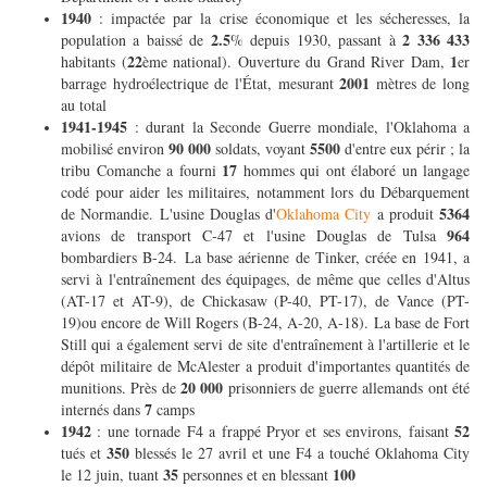
1940
: impactée par la crise économique et les sécheresses, la
2.5
2 336 433
population a baissé de
% depuis 1930, passant à
22
1
habitants (
ème national). Ouverture du Grand River Dam,
er
2001
barrage hydroélectrique de l'État, mesurant
mètres de long
au total
1941-1945
: durant la Seconde Guerre mondiale, l'Oklahoma a
90 000
5500
mobilisé environ
soldats, voyant
d'entre eux périr ; la
17
tribu Comanche a fourni
hommes qui ont élaboré un langage
codé pour aider les militaires, notamment lors du Débarquement
5364
de Normandie. L'usine Douglas d'
Oklahoma City
a produit
964
avions de transport C-47 et l'usine Douglas de Tulsa
bombardiers B-24.
La base aérienne de Tinker, créée en 1941, a
servi à l'entraînement des équipages, de même que celles d'Altus
(AT-17 et AT-9), de Chickasaw (P-40, PT-17), de Vance (PT-
19)ou encore de Will Rogers (B-24, A-20, A-18). La base de Fort
Still qui a également servi de site d'entraînement à l'artillerie et le
dépôt militaire de McAlester a produit d'importantes quantités de
20 000
munitions. Près de
prisonniers de guerre allemands ont été
7
internés dans
camps
1942
52
: une tornade F4 a frappé Pryor et ses environs, faisant
350
tués et
blessés le 27 avril et une F4 a touché Oklahoma City
35
100
le 12 juin, tuant
personnes et en blessant