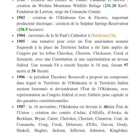
231.20
création du Wichita Mountains Wildlife Refuge (
Km²).
Fondation de Lawton, siège du Comanche County
1902
: création de l'Oklahoma Gas & Electric, important
producteur électrique ; création de la Sulphur Springs Reservation
258.9
(
hectares)
1904
: ouverture de la St Paul's Cathedral à
Oklahoma City
1905
: une tentative pour créer un État amérindien nommé
Sequoyah à la place du Territoire Indien a été faite auprès du
Congrès par les tribus Cherokee, Choctaw, Chickasaw, Creek et
Seminole, avec une Constitution et une représentation au niveau
97
fédéral. Une tornade F4 a touché Snyder le 10 mai, faisant
58
morts et
blessés
1906
: le président Theodore Roosevelt a proposé un compromis
dans lequel le Territoire de l'Oklahoma et le Territoire Indien
seraient fusionnés et deviendraient l'État de l'Oklahoma, avec
représentation au Congrès fédéral et avec Guthrie pour capitale et
des garanties constitutionnelles
1907
46
: le 16 novembre, l'Oklahoma est devenu le
ème État de
l'Union ; création des comtés d'Adair, d'Alfalfa, d'Atoka, de
Beckham, Bryan, Carter, Cherokee, Choctaw, Cimarron, Coal, de
Comanche, Craig, Creek, Delaware, d'Ellis, Garvin, Grady,
Haskell, Hughes, Jackson, Jefferson, Johnston, Kingfisher,