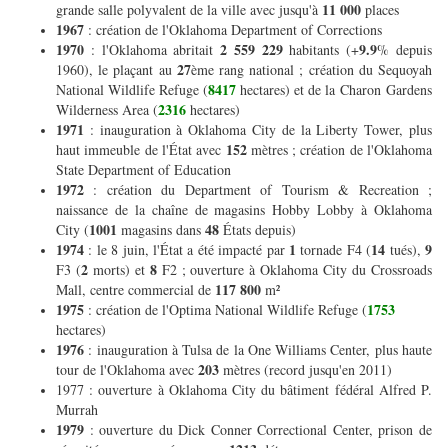
11 000
grande salle polyvalent de la ville avec jusqu'à
places
1967
: création de l'Oklahoma Department of Corrections
1970
2 559 229
9.9
: l'Oklahoma abritait
habitants (+
% depuis
27
1960), le plaçant au
ème rang national ; création du Sequoyah
8417
National Wildlife Refuge (
hectares) et de la Charon Gardens
2316
Wilderness Area (
hectares)
1971
: inauguration à Oklahoma City de la Liberty Tower, plus
152
haut immeuble de l'État avec
mètres ; création de l'Oklahoma
State Department of Education
1972
: création du Department of Tourism & Recreation ;
naissance de la chaîne de magasins Hobby Lobby à Oklahoma
1001
48
City (
magasins dans
États depuis)
1974
1
14
9
: le 8 juin, l'État a été impacté par
tornade F4 (
tués),
2
8
F3 (
morts) et
F2 ; ouverture à Oklahoma City du Crossroads
117 800
Mall, centre commercial de
m²
1975
1753
: création de l'Optima National Wildlife Refuge (
hectares)
1976
: inauguration à Tulsa de la One Williams Center, plus haute
203
tour de l'Oklahoma avec
mètres (record jusqu'en 2011)
1977 : ouverture à Oklahoma City du bâtiment fédéral Alfred P.
Murrah
1979
: ouverture du Dick Conner Correctional Center, prison de