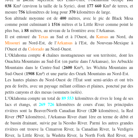
038
177 660
Km² (environ la taille de la Syrie), dont
Km² de terres, et
756
370
mesure
kilomètres de long pour
kilomètres de large.
400
Son altitude moyenne est de
mètres, avec le pic de Black Mesa
1516
comme point culminant à
mètres et la Little River comme point le
88
plus bas, à
mètres, au niveau de la frontière avec l'Arkansas.
Il est entouré du
Texas
au Sud et à l'Ouest, du
Kansas
au Nord, du
Missouri
au Nord-Est, de l'
Arkansas
à l'Est, du Nouveau-Mexique à
l'Ouest et du
Colorado
au Nord-Ouest.
4
L'Oklahoma compte
chaînes montagneuses sur son territoire, dont les
Ouachita Mountains au Sud-Est (en partie dans l'Arkansas), les Arbuckle
2600
Mountains dans le Centre-Sud (
Km²), les Wichita Mountains au
1908
Sud-Ouest (
Km²) et une partie des Ozark Mountains au Nord-Est.
Les hautes plaines du Nord-Ouest de l'État sont semi-arides et ont très
peu de forêts, avec un paysage mêlant collines et plaines, ponctué par des
petits canyons et des mesas (sommets isolés).
89 553
L'Oklahoma compte un total de
kilomètres de rives le long de ses
269 726
lacs et étangs, et
kilomètres de cours d'eau; les principales
120
rivières sont la Beaver/North Canadian River (
kilomètres), la Red
917
River (
kilomètres), l'Arkansas River étant 1ère en terme de débit et
de bassin drainant, suivie par la Neosho River. Parmi les autres grandes
rivières ont trouve la Cimarron River, la Canadian River, la Verdigris
River, la Little River, la Washita River, la North Fork Red River, ou