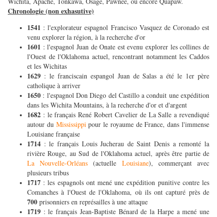
Wichita, Apache, Tonkawa, Osage, Pawnee, ou encore Quapaw.
Chronologie (non exhasutive)
1541
: l'explorateur espagnol Francisco Vasquez de Coronado est
venu explorer la région, à la recherche d'or
1601
: l'espagnol Juan de Onate est evenu explorer les collines de
l'Ouest de l'Oklahoma actuel, rencontrant notamment les Caddos
et les Wichitas
1629
: le franciscain espangol Juan de Salas a été le 1er père
catholique à arriver
1650
: l'espagnol Don Diego del Castillo a conduit une expédition
dans les Wichita Mountains, à la recherche d'or et d'argent
1682
: le français René Robert Cavelier de La Salle a revendiqué
autour du
Mississippi
pour le royaume de France, dans l'immense
Louisiane française
1714
: le français Louis Jucherau de Saint Denis a remonté la
rivière Rouge, au Sud de l'Oklahoma actuel, après être partie de
La Nouvelle-Orléans
(actuelle
Louisiane
), commerçant avec
plusieurs tribus
1717
: les espagnols ont mené une expédition punitive contre les
Comanches à l'Ouest de l'Oklahoma, où ils ont capturé près de
700
prisonniers en représailles à une attaque
1719
: le français Jean-Baptiste Bénard de la Harpe a mené une