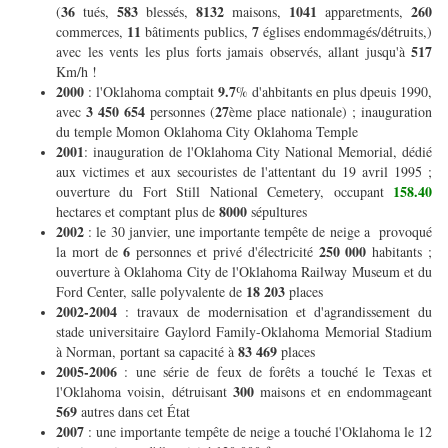
36
583
8132
1041
260
(
tués,
blessés,
maisons,
apparetments,
11
7
commerces,
bâtiments publics,
églises endommagés/détruits,)
517
avec les vents les plus forts jamais observés, allant jusqu'à
Km/h !
2000
9.7
: l'Oklahoma comptait
% d'ahbitants en plus dpeuis 1990,
3 450 654
27
avec
personnes (
ème place nationale) ; inauguration
du temple Momon Oklahoma City Oklahoma Temple
2001
: inauguration de l'Oklahoma City National Memorial, dédié
aux victimes et aux secouristes de l'attentant du 19 avril 1995 ;
158.40
ouverture du Fort Still National Cemetery, occupant
8000
hectares et comptant plus de
sépultures
2002
: le 30 janvier, une importante tempête de neige a provoqué
6
250 000
la mort de
personnes et privé d'électricité
habitants ;
ouverture à Oklahoma City de l'Oklahoma Railway Museum et du
18 203
Ford Center, salle polyvalente de
places
2002-2004
: travaux de modernisation et d'agrandissement du
stade universitaire Gaylord Family-Oklahoma Memorial Stadium
83 469
à Norman, portant sa capacité à
places
2005-2006
: une série de feux de forêts a touché le Texas et
300
l'Oklahoma voisin, détruisant
maisons et en endommageant
569
autres dans cet État
2007
: une importante tempête de neige a touché l'Oklahoma le 12