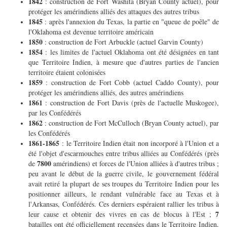
1842
: construction de Fort Washita (Bryan County actuel), pour
protéger les amérindiens alliés des attaques des autres tribus
1845
: après l'annexion du Texas, la partie en "queue de poêle" de
l'Oklahoma est devenue territoire américain
1850
: construction de Fort Arbuckle (actuel Garvin County)
1854
: les limites de l'actuel Oklahoma ont été désignées en tant
que Territoire Indien, à mesure que d'autres parties de l'ancien
territoire étaient colonisées
1859
: construction de Fort Cobb (actuel Caddo County), pour
protéger les amérindiens alliés, des autres amérindiens
1861
: construction de Fort Davis (près de l'actuelle Muskogee),
par les Confédérés
1862
: construction de Fort McCulloch (Bryan County actuel), par
les Confédérés
1861-1865
: le Territoire Indien était non incorporé à l'Union et a
été l'objet d'escarmouches entre tribus alliées au Confédérés (près
7800
de
amérindiens) et forces de l'Union alliées à d'autres tribus ;
peu avant le début de la guerre civile, le gouvernement fédéral
avait retiré la plupart de ses troupes du Territoire Indien pour les
positionner ailleurs, le rendant vulnérable face au Texas et à
l'Arkansas, Confédérés. Ces derniers espéraient rallier les tribus à
7
leur cause et obtenir des vivres en cas de blocus à l'Est ;
batailles ont été officiellement recensées dans le Territoire Indien,