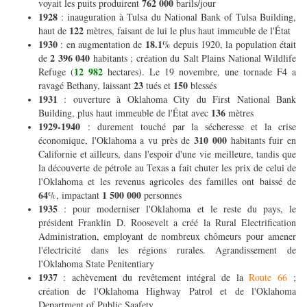
762 000
voyait les puits produirent
barils/jour
1928
: inauguration à Tulsa du National Bank of Tulsa Building,
122
haut de
mètres, faisant de lui le plus haut immeuble de l'État
1930
18.1
: en augmentation de
% depuis 1920, la population était
2 396 040
de
habitants ; création du Salt Plains National Wildlife
12 982
Refuge (
hectares). Le 19 novembre, une tornade F4 a
23
150
ravagé Bethany, laissant
tués et
blessés
1931
: ouverture à Oklahoma City du First National Bank
136
Building, plus haut immeuble de l'État avec
mètres
1929-1940
: durement touché par la sécheresse et la crise
310 000
économique, l'Oklahoma a vu près de
habitants fuir en
Californie et ailleurs, dans l'espoir d'une vie meilleure, tandis que
la découverte de pétrole au Texas a fait chuter les prix de celui de
l'Oklahoma et les revenus agricoles des familles ont baissé de
64
1 500 000
%, impactant
personnes
1935
: pour moderniser l'Oklahoma et le reste du pays, le
président Franklin D. Roosevelt a créé la Rural Electrification
Administration, employant de nombreux chômeurs pour amener
l'électricité dans les régions rurales. Agrandissement de
l'Oklahoma State Penitentiary
1937
: achèvement du revêtement intégral de la
Route 66
;
création de l'Oklahoma Highway Patrol et de l'Oklahoma
Department of Public Saafety