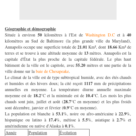
Géographie et démographie
50
40
Située à environ
kilomètres à l'Est de
Washington D.C
et à
kilomètres au Sud de Baltimore (la plus grande ville du Maryland),
21.01
18.66
Annapolis occupe une superficie totale de
Km², dont
Km² de
13
terres et se trouve à une altitude moyenne de
mètres. Annapolis est la
capitale d'État la plus proche de la capitale fédérale. Le plus haut
55.20
bâtiment de la ville est le capitole, avec
mètres et une partie de la
ville donne sur la
baie de Chesapeake
.
Le climat de la ville est de type subtropical humide, avec des étés chauds
1117
et humides et des hivers doux; la cité reçoit
mm de précipitations
annuelles en moyenne. La température diurne annuelle maximale
18.2
10.4
moyenne est de
°C et la minimale est de
°C. Les mois les plus
28.7
chauds sont juin, juillet et août (
°C en moyenne) et les plus froids
0.9
sont décembre, janvier et février (
°C en moyenne).
53.1
22.9
La population est blanche à
%, noire ou afro-américaine à
%,
17.4
5.5
2.7
hispanique ou latino à
%, métisse à
%, asiatique à
% et
0.1
amérindienne ou native d'Alaska à
%.
Année
Population
Évolution