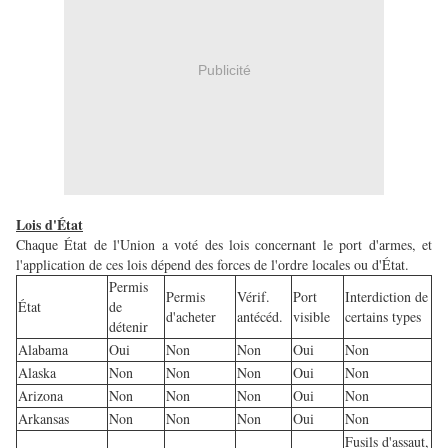
Publicité
Lois d'État
Chaque État de l'Union a voté des lois concernant le port d'armes, et
l'application de ces lois dépend des forces de l'ordre locales ou d'État.
Permis
Permis
Vérif.
Port
Interdiction de
État
de
d'acheter
antécéd.
visible
certains types
détenir
Alabama
Oui
Non
Non
Oui
Non
Alaska
Non
Non
Non
Oui
Non
Arizona
Non
Non
Non
Oui
Non
Arkansas
Non
Non
Non
Oui
Non
Fusils d'assaut,