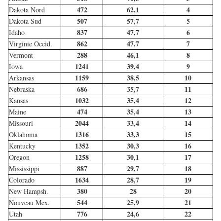
472
62,1
4
Dakota Nord
507
57,7
5
Dakota Sud
837
47,7
6
Idaho
862
47,7
7
Virginie Occid.
288
46,1
8
Vermont
1241
39,4
9
Iowa
1159
38,5
10
Arkansas
686
35,7
11
Nebraska
1032
35,4
12
Kansas
474
35,4
13
Maine
2044
33,4
14
Missouri
1316
33,3
15
Oklahoma
1352
30,3
16
Kentucky
1258
30,1
17
Oregon
887
29,7
18
Mississippi
1634
28,7
19
Colorado
380
28
20
New Hampsh.
544
25,9
21
Nouveau Mex.
776
24,6
22
Utah