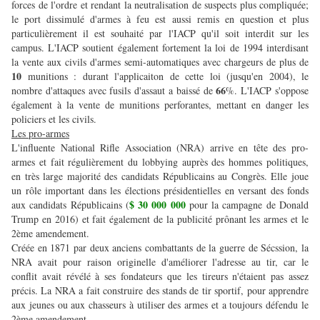
forces de l'ordre et rendant la neutralisation de suspects plus compliquée;
le port dissimulé d'armes à feu est aussi remis en question et plus
particulièrement il est souhaité par l'IACP qu'il soit interdit sur les
campus. L'IACP soutient également fortement la loi de 1994 interdisant
la vente aux civils d'armes semi-automatiques avec chargeurs de plus de
10
munitions : durant l'applicaiton de cette loi (jusqu'en 2004), le
66
nombre d'attaques avec fusils d'assaut a baissé de
%. L'IACP s'oppose
également à la vente de munitions perforantes, mettant en danger les
policiers et les civils.
Les pro-armes
L'influente National Rifle Association (NRA) arrive en tête des pro-
armes et fait régulièrement du lobbying auprès des hommes politiques,
en très large majorité des candidats Républicains au Congrès. Elle joue
un rôle important dans les élections présidentielles en versant des fonds
$ 30 000 000
aux candidats Républicains (
pour la campagne de Donald
Trump en 2016) et fait également de la publicité prônant les armes et le
2ème amendement.
Créée en 1871 par deux anciens combattants de la guerre de Sécssion, la
NRA avait pour raison originelle d'améliorer l'adresse au tir, car le
conflit avait révélé à ses fondateurs que les tireurs n'étaient pas assez
précis. La NRA a fait construire des stands de tir sportif, pour apprendre
aux jeunes ou aux chasseurs à utiliser des armes et a toujours défendu le
2ème amendement.