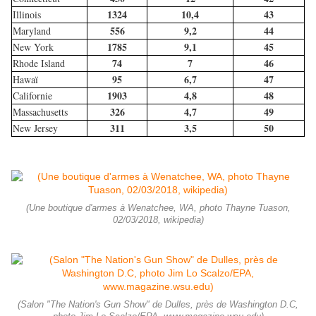
1324
10,4
43
Illinois
556
9,2
44
Maryland
1785
9,1
45
New York
74
7
46
Rhode Island
95
6,7
47
Hawaï
1903
4,8
48
Californie
326
4,7
49
Massachusetts
311
3,5
50
New Jersey
(Une boutique d'armes à Wenatchee, WA, photo Thayne Tuason,
02/03/2018, wikipedia)
(Salon "The Nation's Gun Show" de Dulles, près de Washington D.C,