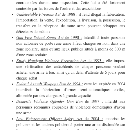
coordonnées durant une inspection. Cette loi a été fortement
contestée par les forces de l'ordre et des associations
Undetectable Firearms Act
de 1988 :
il rend illégal la fabircation,
l'importation, la vente, l'expédition, la livraison, la possession, le
transfert ou la réception de toute arme pouvant échapper aux
détecteurs de métaux
Gun-Free School Zones Act
de 1990 :
interdit à toute personne
non autorisée de porte rune arme à feu, chargée ou non, dans une
zone scolaire, ainsi qu'aux lieux publics situés à moins de 300 m
d'une zone scolaire
Brady Handgun Violence Prevention Act
de 1993 :
elle impose
une vérification des antécédents de chaque personne voulant
acheter une arme à feu, ainsi qu'un délai d'attente de 5 jours pour
chaque achat
Federal Assault Weapons Ban
de 1994 :
cette loi expirée en 2004
interdisait la fabrication d'armes semi-automatiques civiles,
alimentée par des chargeurs à grande capacité
Domestic Violence Offender Gun Ban
de 1997 :
interdit aux
personnes reconnues coupables de violences domestiques d'avoir
une arme
Law Enforcement Officers Safety Act
de 2004 :
autorise les
policiers et les anciens policiers à porter une arme dissimulée sur