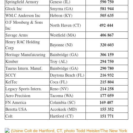
590 750
Springfield Armory
Geneso (IL)
581 944
Glock Inc
Smyrna (GA)
505 635
WM.C Anderson Inc
Hebron (KY)
O.F Mossberg & Sons
492 444
North Haven (CT)
Inc
406 867
Savage Arms
Westfield (MA)
Henry RAC Holding
320 603
Bayonne (NJ)
Corp
306 159
Heritage Manufatcuring
Bainbridge (GA)
294 750
Kimber
Troy (AL)
290 780
Taurus Intern. Manuf.
Bainbridge (GA)
216 932
SCCY
Daytona Beach (FL)
215 804
KelTec
Coca (FL)
214 258
Legacy Sports Intern.
Reno (NV)
177 059
Aero Precision
Tacoma (WA)
169 407
FN America
Columbia (SC)
155 352
Beretta USA
Accokeek (MD)
151 771
Colt
Hartford (CT)