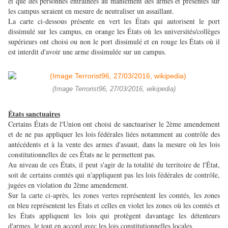
et que des personnes entraînées au maniement des armes et présentes sur
les campus seraient en mesure de neutraliser un assaillant.
La carte ci-dessous présente en vert les États qui autorisent le port
dissimulé sur les campus, en orange les États où les universités/collèges
supérieurs ont choisi ou non le port dissimulé et en rouge les États où il
est interdit d'avoir une arme dissimulée sur un campus.
(Image Terrorist96, 27/03/2016, wikipedia)
États sanctuaires
Certains États de l'Union ont choisi de sanctuariser le 2ème amendement
et de ne pas appliquer les lois fédérales liées notamment au contrôle des
antécédents et à la vente des armes d'assaut, dans la mesure où les lois
constitutionnelles de ces États ne le permettent pas.
Au niveau de ces États, il peut s'agir de la totalité du territoire de l'État,
soit de certains comtés qui n'appliquent pas les lois fédérales de contrôle,
jugées en violation du 2ème amendement.
Sur la carte ci-après, les zones vertes représentent les comtés, les zones
en bleu représentent les États et celles en violet les zones où les comtés et
les États appliquent les lois qui protègent davantage les détenteurs
d'armes, le tout en accord avec les lois constitutionnelles locales.