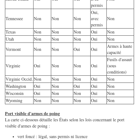
permis
Oui,
Tennessee
Non
Non
Non
avec
Non
permis
Texas
Non
Non
Non
Oui
Non
Utah
Non
Non
Non
Oui
Non
Armes à haute
Vermont
Non
Non
Oui
Oui
capacité
Fusils d'assaut
Virginie
Oui
Non
Non
Oui
(sous
conditions)
Virginie Occid.
Non
Non
Non
Oui
Non
Washington
Oui
Non
Oui
Oui
Non
Wisconsin
Oui
Non
Non
Oui
Non
Wyoming
Non
Non
Non
Oui
Non
Port visible d'armes de poing
La carte ci-dessous détaille les États selon les lois concernant le port
visible d'armes de poing :
vert foncé : légal, sans permis ni licence