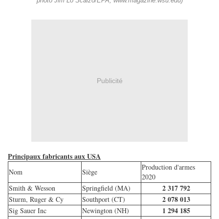
photo Jim Lo Scalzo/EPA, www.magazine.wsu.edu)
Publicité
Principaux fabricants aux USA
Production d'armes
Nom
Siège
2020
2 317 792
Smith & Wesson
Springfield (MA)
2 078 013
Sturm, Ruger & Cy
Southport (CT)
1 294 185
Sig Sauer Inc
Newington (NH)