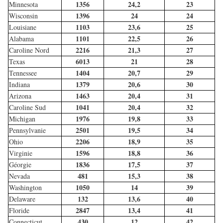
1356
24,2
23
Minnesota
1396
24
24
Wisconsin
1103
23,6
25
Louisiane
1101
22,5
26
Alabama
2216
21,3
27
Caroline Nord
6013
21
28
Texas
1404
20,7
29
Tennessee
1379
20,6
30
Indiana
1463
20,4
31
Arizona
1041
20,4
32
Caroline Sud
1976
19,8
33
Michigan
2501
19,5
34
Pennsylvanie
2206
18,9
35
Ohio
1596
18,8
36
Virginie
1836
17,5
37
Géorgie
481
15,3
38
Nevada
1050
14
39
Washington
132
13,6
40
Delaware
2847
13,4
41
Floride
430
12
42
Connecticut