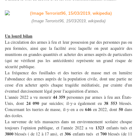
(Image Terrorist96, 15/03/2019, wikipedia)
Un lourd bilan
La circulation des armes à feu et leur possession par des personnes pas ou
peu formées, ainsi que la facilité avec laquelle on peut acquérir des
munitions en grandes quantités et acheter des armes auprès de particuliers
(qui ne vérifient pas les antécédents) représente un grand risque de
sécurité publique.
La fréquence des fusillades et des tueries de masse met en lumière
l'abondance des armes auprès de la population civile, dont une partie ne
cesse d'en acheter après chaque tragédie médiatisée, par crainte d'un
éventuel durcissement légal pour l'acquisition d'armes.
44 359
L'année 2022 a vu mourir
personnes par armes à feu aux États-
24 090
38 553
Unis, dont
par suicides; il-y-a également eu
blessés.
646
50
Concernant les tueries de masse, il-y-en a eu
en 2022, dont
dans
des écoles.
La survenue de tels massacres dans un environnement scolaire choque
1323
toujours l'opinion publique, et l'année 2022 a vu
enfants tués et
3800
306
700
blessés ( de 12 à 17 ans), et
enfants tués et
blessés (de 11