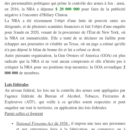
des personnalités politiques qui prône le contrôle des armes à feu : ainsi,
$ 20 000 000
en 2016, la NRA a dépense
pour faire de la publicité
négative à l'encontre d'Hillary Clinton.
La NRA a été récemment l'objet d'une lutte de pouvoir entre ses
dirigeants, et de plusieurs scandales financiers et fait l'objet d'une enquête
pour fraude en 2020, venant de la procureure de l'État de New York, où
la NRA est immatriculée. Elle a tenté de se déclarer en faillite pour
échapper aux poursuites et s'établir au Texas, où un juge a estimé qu'elle
n'a pas déposé le bilan de bonne foi et lui a refusé ce droit.
Autre puissante organisation, la Gun Owners of America (GOA) est plus
radicale que la NRA et ne veut aucun compromis et elle n'hésite pas à
2
critiquer la NRA pour ses positions trop mesurées; la GOA revendique
000 000
de membres.
Lois fédérales
Au niveau fédéral, les lois sur le contrôle des armes sont appliquées par
l'agence fédérale du Bureau of Alcohol, Tobacco, Firerarms &
Explosives (ATF), qui veille à ce qu'elles soient respectées et peut
enquêter sur tout le territoire, en application des lois fédérales.
Parmi celles-ci figurent
National Firearms Act
de 1934 :
il impose une taxe aux personnes
et aux entreprises liées à la fabrication, au commerce ou à