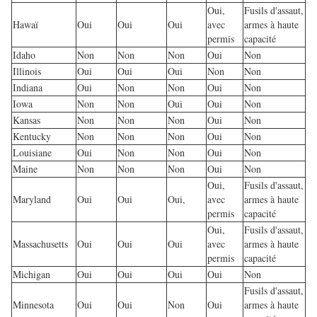
Oui,
Fusils d'assaut,
Hawaï
Oui
Oui
Oui
avec
armes à haute
permis
capacité
Idaho
Non
Non
Non
Oui
Non
Illinois
Oui
Oui
Oui
Non
Non
Indiana
Oui
Non
Non
Oui
Non
Iowa
Non
Non
Oui
Oui
Non
Kansas
Non
Non
Non
Oui
Non
Kentucky
Non
Non
Non
Oui
Non
Louisiane
Oui
Non
Non
Oui
Non
Maine
Non
Non
Non
Oui
Non
Oui,
Fusils d'assaut,
Maryland
Oui
Oui
Oui,
avec
armes à haute
permis
capacité
Oui,
Fusils d'assaut,
Massachusetts
Oui
Oui
Oui
avec
armes à haute
permis
capacité
Michigan
Oui
Oui
Oui
Oui
Non
Fusils d'assaut,
Minnesota
Oui
Oui
Non
Oui
armes à haute