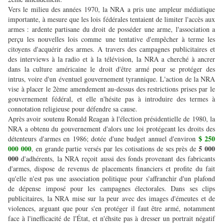
Vers le milieu des années 1970, la NRA a pris une ampleur médiatique
importante, à mesure que les lois fédérales tentaient de limiter l'accès aux
armes : ardente partisane du droit de posséder une arme, l'association a
perçu les nouvelles lois comme une tentative d'empêcher à terme les
citoyens d'acquérir des armes. A travers des campagnes publicitaires et
des interviews à la radio et à la télévision, la NRA a cherché à ancrer
dans la culture américaine le droit d'être armé pour se protéger des
intrus, voire d'un éventuel gouvernement tyrannique. L'action de la NRA
vise à placer le 2ème amendement au-dessus des restrictions prises par le
gouvernement fédéral, et elle n'hésite pas à introduire des termes à
connotation religieuse pour défendre sa cause.
Après avoir soutenu Ronald Reagan à l'élection présidentielle de 1980, la
NRA a obtenu du gouvernement d'alors une loi protégeant les droits des
$ 250
détenteurs d'armes en 1986; dotée d'une budget annuel d'environ
000 000
5 000
, en grande partie versés par les cotisations de ses près de
000
d'adhérents, la NRA reçoit aussi des fonds provenant des fabricants
d'armes, dispose de revenus de placements financiers et profite du fait
qu'elle n'est pas une association politique pour s'affranchir d'un plafond
de dépense imposé pour les campagnes électorales. Dans ses clips
publicitaires, la NRA mise sur la peur avec des images d'émeutes et de
violences, arguant que pour s'en protéger il faut être armé, notamment
face à l'inefficacité de l'État, et n'éhsite pas à dresser un portrait négatif