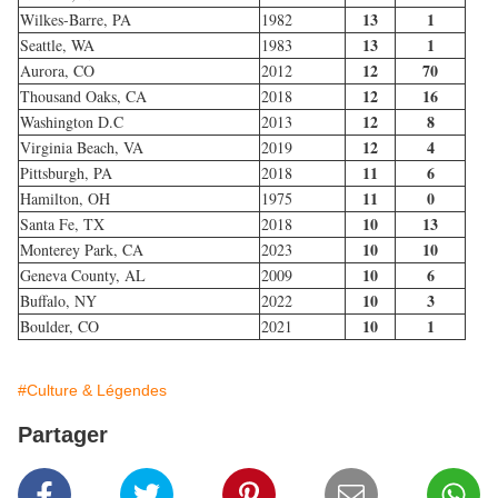
13
1
Wilkes-Barre, PA
1982
13
1
Seattle, WA
1983
12
70
Aurora, CO
2012
12
16
Thousand Oaks, CA
2018
12
8
Washington D.C
2013
12
4
Virginia Beach, VA
2019
11
6
Pittsburgh, PA
2018
11
0
Hamilton, OH
1975
10
13
Santa Fe, TX
2018
10
10
Monterey Park, CA
2023
10
6
Geneva County, AL
2009
10
3
Buffalo, NY
2022
10
1
Boulder, CO
2021
#Culture & Légendes
Partager