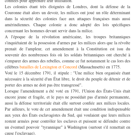
confiées pour apprendre leur utilisation.
Les colonies étant très éloignées de Londres, dont la défense de la
Couronne était alors un devoir, les milices ont joué un rôle déterminant
dans la sécurité des colonies face aux attaques françaises mais aussi
amérindiennes. Chaque colonie a donc adopté des lois spécifiques
concernant les hommes devant servir dans la milice.
A l'époque de la révolution américaine,
les troupes britanniques
s'inquiétaient de la possession d'armes par les milices alors que la révolte
prenait de l'ampleur, cet amendement à la Constitution est issu du
souvenir des nombreuses fois où les soldats britanniques ont cherché à
s'emparer des armes des rebelles, comme ce fut notamment le cas lors des
célèbres
batailles de Lexington et Concord
(Massachusetts) en 1775.
Voté le 15 décembre 1791, il stipule : "Une milice bien organisée étant
nécessaire à la sécurité d'un État libre, le droit du peuple de détenir et de
porter des armes ne doit pas être transgressé".
Lorsque l'amendement a été voté en 1791, l'Union des États-Unis était
encore jeune et fragile, et le pays ne possédait pas d'armée permanente,
aussi la défense territoriale était elle surtout confiée aux milices locales.
Par ailleurs, le vote de cet amendement était une condition indispensable
aux yeux des États esclavagistes du Sud, qui voulaient que leurs milices
restent armées pour contrôler les esclaves et puissent se défendre contre
un éventuel pouvoir "tyrannique" à Washington (surtout s'il remettait en
cause l'esclavage).