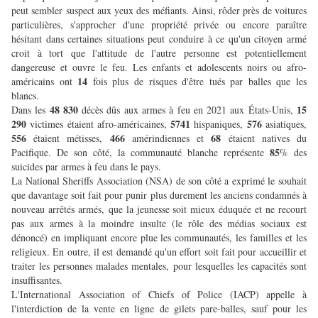
peut sembler suspect aux yeux des méfiants. Ainsi, rôder près de voitures
particulières, s'approcher d'une propriété privée ou encore paraître
hésitant dans certaines situations peut conduire à ce qu'un citoyen armé
croit à tort que l'attitude de l'autre personne est potentiellement
dangereuse et ouvre le feu. Les enfants et adolescents noirs ou afro-
14
américains ont
fois plus de risques d'être tués par balles que les
blancs.
48 830
15
Dans les
décès dûs aux armes à feu en 2021 aux États-Unis,
290
5741
576
victimes étaient afro-américaines,
hispaniques,
asiatiques,
556
466
68
étaient métisses,
amérindiennes et
étaient natives du
85
Pacifique. De son côté, la communauté blanche représente
% des
suicides par armes à feu dans le pays.
La National Sheriffs Association (NSA) de son côté a exprimé le souhait
que davantage soit fait pour punir plus durement les anciens condamnés à
nouveau arrêtés armés, que la jeunesse soit mieux éduquée et ne recourt
pas aux armes à la moindre insulte (le rôle des médias sociaux est
dénoncé) en impliquant encore plue les communautés, les familles et les
religieux. En outre, il est demandé qu'un effort soit fait pour accueillir et
traiter les personnes malades mentales, pour lesquelles les capacités sont
insuffisantes.
L'International Association of Chiefs of Police (IACP) appelle à
l'interdiction de la vente en ligne de gilets pare-balles, sauf pour les