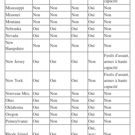
capacité
Mississippi
Non
Non
Non
Oui
Non
Missouri
Non
Non
Non
Oui
Non
Montana
Non
Non
Non
Oui
Non
Nebraska
Oui
Oui
Oui
Oui
Non
Nevada
Oui
Non
Oui
Oui
Non
New
Non
Non
Non
Oui
Non
Hampshire
Fusils d'assaut,
New Jersey
Oui
Oui
Oui
Non
armes à haute
capacité
Fusils d'assaut,
New York
Oui
Oui
Oui
Non
armes à haute
capacité
Nouveau Mex.
Oui
Non
Non
Oui
Non
Ohio
Oui
Non
Non
Oui
Non
Oklahoma
Oui
Non
Non
Oui
Non
Oregon
Oui
Non
Oui
Oui
Non
Pennsylvanie
Oui
Non
Oui
Oui
Non
Oui,
Rhode Island
Oui
Oui
Oui
avec
Non