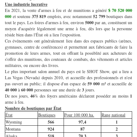
Une industrie lucrative
$ 70 520 000
En 2021, la vente d'armes à feu et de munitions a généré
000
375 819
52 799
et soutenu
emplois, avec notamment
boutiques dans
5000
tout le pays. Les foires d'armes à feu, environ
par an, constituent un
moyen d'acquérir légalement une arme à feu, dès lors que la personne
réside bien dans l'État où a lieu l'exposition.
Ces événements ont généralement lieu dans des espaces publics (arènes,
gymnases, centre de conférences) et permettent aux fabricants de faire la
promotion de leurs armes, tout en offrant la possiblité aux acheteurs de
s'offrir des munitions, des couteaux de combats, des vêtements et articles
militaires, ou encore des livres.
Le plus important salon annuel du pays est le SHOT Show, qui a lieu a
Las Vegas (Nevada) depuis 2010, et accueille des professionnels et n'est
59 000
pas ouvert au public; il dispose d'un espace de
m² et accueille de
40 000
60 000
3
à
personnes sur une durée de
jours.
46
1
De nos jours,
% des foyers américains déclarent posséder au moins
arme à feu.
Nombre de boutiques par État
État
Boutiques
Pour 100 000 ha.
Rang national
566
97,4
1
Wyoming
924
87
2
Montana
518
70,3
3
Alaska