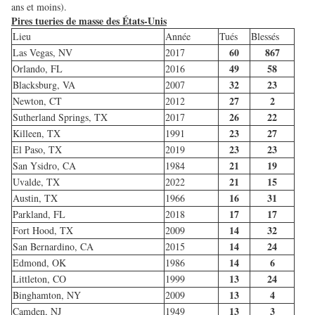
ans et moins).
Pires tueries de masse des États-Unis
Lieu
Année
Tués
Blessés
60
867
Las Vegas, NV
2017
49
58
Orlando, FL
2016
32
23
Blacksburg, VA
2007
27
2
Newton, CT
2012
26
22
Sutherland Springs, TX
2017
23
27
Killeen, TX
1991
23
23
El Paso, TX
2019
21
19
San Ysidro, CA
1984
21
15
Uvalde, TX
2022
16
31
Austin, TX
1966
17
17
Parkland, FL
2018
14
32
Fort Hood, TX
2009
14
24
San Bernardino, CA
2015
14
6
Edmond, OK
1986
13
24
Littleton, CO
1999
13
4
Binghamton, NY
2009
13
3
Camden, NJ
1949