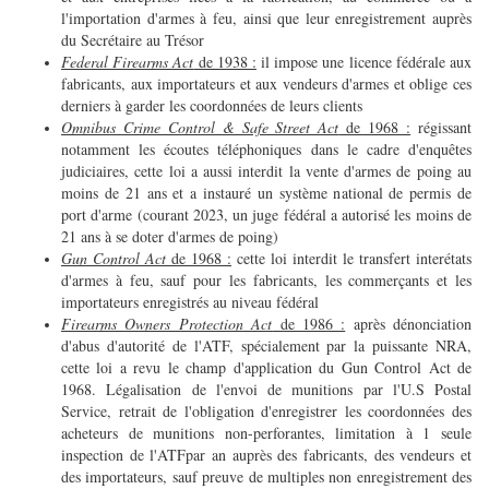
l'importation d'armes à feu, ainsi que leur enregistrement auprès
du Secrétaire au Trésor
Federal Firearms Act
de 1938 :
il impose une licence fédérale aux
fabricants, aux importateurs et aux vendeurs d'armes et oblige ces
derniers à garder les coordonnées de leurs clients
Omnibus Crime Control & Safe Street Act
de 1968 :
régissant
notamment les écoutes téléphoniques dans le cadre d'enquêtes
judiciaires, cette loi a aussi interdit la vente d'armes de poing au
moins de 21 ans et a instauré un système national de permis de
port d'arme (courant 2023, un juge fédéral a autorisé les moins de
21 ans à se doter d'armes de poing)
Gun Control Act
de 1968 :
cette loi interdit le transfert interétats
d'armes à feu, sauf pour les fabricants, les commerçants et les
importateurs enregistrés au niveau fédéral
Firearms Owners Protection Act
de 1986 :
après dénonciation
d'abus d'autorité de l'ATF, spécialement par la puissante NRA,
cette loi a revu le champ d'application du Gun Control Act de
1968. Légalisation de l'envoi de munitions par l'U.S Postal
Service, retrait de l'obligation d'enregistrer les coordonnées des
acheteurs de munitions non-perforantes, limitation à 1 seule
inspection de l'ATFpar an auprès des fabricants, des vendeurs et
des importateurs, sauf preuve de multiples non enregistrement des