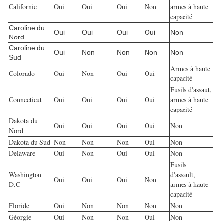
Californie
Oui
Oui
Oui
Non
armes à haute
capacité
Caroline du
Oui
Oui
Oui
Oui
Non
Nord
Caroline du
Oui
Non
Non
Non
Non
Sud
Armes à haute
Colorado
Oui
Non
Oui
Oui
capacité
Fusils d'assaut,
Connecticut
Oui
Oui
Oui
Oui
armes à haute
capacité
Dakota du
Oui
Oui
Oui
Oui
Non
Nord
Dakota du Sud
Non
Non
Non
Oui
Non
Delaware
Oui
Non
Oui
Oui
Non
Fusils
Washington
d'assault,
Oui
Oui
Oui
Non
D.C
armes à haute
capacité
Floride
Oui
Non
Non
Non
Non
Géorgie
Oui
Non
Non
Oui
Non