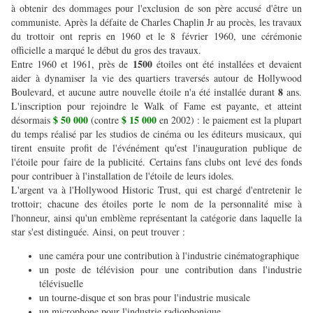
à obtenir des dommages pour l'exclusion de son père accusé d'être un
communiste. Après la défaite de Charles Chaplin Jr au procès, les travaux
du trottoir ont repris en 1960 et le 8 février 1960, une cérémonie
officielle a marqué le début du gros des travaux.
1500
Entre 1960 et 1961, près de
étoiles ont été installées et devaient
aider à dynamiser la vie des quartiers traversés autour de Hollywood
8
Boulevard, et aucune autre nouvelle étoile n'a été installée durant
ans.
L'inscription pour rejoindre le Walk of Fame est payante, et atteint
$ 50 000
$ 15 000
désormais
(contre
en 2002) : le paiement est la plupart
du temps réalisé par les studios de cinéma ou les éditeurs musicaux, qui
tirent ensuite profit de l'événément qu'est l'inauguration publique de
l'étoile pour faire de la publicité. Certains fans clubs ont levé des fonds
pour contribuer à l'installation de l'étoile de leurs idoles.
L'argent va à l'Hollywood Historic Trust, qui est chargé d'entretenir le
trottoir; chacune des étoiles porte le nom de la personnalité mise à
l'honneur, ainsi qu'un emblème représentant la catégorie dans laquelle la
star s'est distinguée. Ainsi, on peut trouver :
une caméra pour une contribution à l'industrie cinématographique
un poste de télévision pour une contribution dans l'industrie
télévisuelle
un tourne-disque et son bras pour l'industrie musicale
un microphone pour l'industrie radiophonique