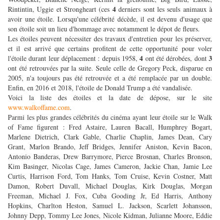
4
Rintintin, Uggie et Strongheart (ces
derniers sont les seuls animaux à
avoir une étoile. Lorsqu'une célébrité décède, il est devenu d'usage que
son étoile soit un lieu d'hommage avec notamment le dépot de fleurs.
Les étoiles peuvent nécessiter des travaux d'entretien pour les préserver,
et il est arrivé que certains profitent de cette opportunité pour voler
4
3
l'étoile durant leur déplacement : depuis 1958,
ont été dérobées, dont
ont été retrouvées par la suite. Seule celle de Gregory Peck, disparue en
2005, n'a toujours pas été retrouvée et a été remplacée par un double.
Enfin, en 2016 et 2018, l'étoile de Donald Trump a été vandalisée.
Voici la liste des étoiles et la date de dépose, sur le site
www.walkoffame.com
.
Parmi les plus grandes célébrités du cinéma ayant leur étoile sur le Walk
of Fame figurent : Fred Astaire, Lauren Bacall, Humphrey Bogart,
Marlene Dietrich, Clark Gable, Charlie Chaplin, James Dean, Cary
Grant, Marlon Brando, Jeff Bridges, Jennifer Aniston, Kevin Bacon,
Antonio Banderas, Drew Barrymore, Pierce Brosnan, Charles Bronson,
Kim Basinger, Nicolas Cage, James Cameron, Jackie Chan, Jamie Lee
Curtis, Harrison Ford, Tom Hanks, Tom Cruise, Kevin Costner, Matt
Damon, Robert Duvall, Michael Douglas, Kirk Douglas, Morgan
Freeman, Michael J. Fox, Cuba Gooding Jr, Ed Harris, Anthony
Hopkins, Charlton Heston, Samuel L. Jackson, Scarlett Johansson,
Johnny Depp, Tommy Lee Jones, Nicole Kidman, Julianne Moore, Eddie