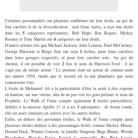
Certaines personnalités ont plusieurs emblèmes sur leur étoile, au gré de
leur carrière et de sa diversification : seul Gene Autry, a reçu une étoile
5
dans les
catégories représentées. Bob Hope, Roy Rogers, Mickey
4
Rooney et Tony Martin ont
catégories sur leur étoile.
D'autres artistes tels que Michael Jackson, John Lennon, Paul McCartney,
2
George Harrison et Ringo Star ont reçu
étoiles, pour leurs carrières
dans leurs groupes respectifs, et pour leur carrière solo. Au gré du
2
chemin, il est possible de voir
fois le nom de Harrison Ford : il ne
s'agit pas du même acteur ! Le premier était un acteur de cinéma muet
des années 1950, tandis que le second est la star planétaire que nous
connaissons tous.
L'étoile de Mohamed Ali a la particularité d'être la seule à être exposée
en hauteur, sur une vitrine, afin de ne pas voir les gens piétiner le nom du
4
Prophète. Le Walk of Fame compte également
étoiles particulières,
3
dédiées à la mission Apollo 11 et à ses
astronautes : de forme ronde,
elle est assez similaire en coloris avec les autres étoiles.
Enfin, en dehors des personnes réelles, le Walk of Fame compte aussi
plusieurs étoiles dédiées à des personnages fictifs comme Mickey Mouse,
Donald Duck, Winnie l'ourson, la famille Simpson, Bugs Bunny, Woody
Woodpeker, Blanche Neige, Kermit la grenouille, Big Bird, Lassie,