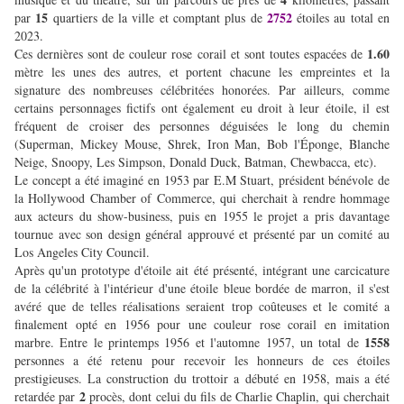
15
2752
par
quartiers de la ville et comptant plus de
étoiles au total en
2023.
1.60
Ces dernières sont de couleur rose corail et sont toutes espacées de
mètre les unes des autres, et portent chacune les empreintes et la
signature des nombreuses célébritées honorées. Par ailleurs, comme
certains personnages fictifs ont également eu droit à leur étoile, il est
fréquent de croiser des personnes déguisées le long du chemin
(Superman, Mickey Mouse, Shrek, Iron Man, Bob l'Éponge, Blanche
Neige, Snoopy, Les Simpson, Donald Duck, Batman, Chewbacca, etc).
Le concept a été imaginé en 1953 par E.M Stuart, président bénévole de
la Hollywood Chamber of Commerce, qui cherchait à rendre hommage
aux acteurs du show-business, puis en 1955 le projet a pris davantage
tournue avec son design général approuvé et présenté par un comité au
Los Angeles City Council.
Après qu'un prototype d'étoile ait été présenté, intégrant une carcicature
de la célébrité à l'intérieur d'une étoile bleue bordée de marron, il s'est
avéré que de telles réalisations seraient trop coûteuses et le comité a
finalement opté en 1956 pour une couleur rose corail en imitation
1558
marbre. Entre le printemps 1956 et l'automne 1957, un total de
personnes a été retenu pour recevoir les honneurs de ces étoiles
prestigieuses. La construction du trottoir a débuté en 1958, mais a été
2
retardée par
procès, dont celui du fils de Charlie Chaplin, qui cherchait