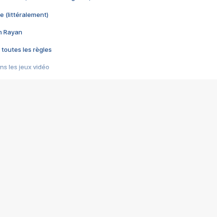
e (littéralement)
im Rayan
 toutes les règles
s les jeux vidéo
us choquant de Rockstar ? - Le scandale BULLY
e plus moche de Steam
du RÊVE tourne au CAUCHEMAR
pendant 8 heures
it… à tort
umiliés par un jeu vidéo
ire - Final Fantasy 8
ti un empire - Age of Empires