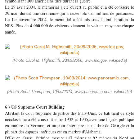
100
symbolisant
américains tués durant la guerre.
Le 29 avril 2004, le mémorial a été ouvert au public et a été consacré le
29 mai, durant une cérémonie qui a rassemblé des milliers de personnes.
Le 1er novembre 2004, le mémorial a été mis sous l'administration du
4 000 000
NPS. Plus de
de visiteurs viennent le voir en moyenne chaque
année.
(Photo Carol M. Highsmith, 20/09/2006, www.loc.gov, wikipedia)
(Photo Scott Thompson, 10/09/2014, www.panoramio.com, wikipedia)
6 ) US Supreme Court Building
Abritant la Cour Suprême de justice des États-Unis, ce bâtiment de style
néoclassique a été construit entre 1932 et 1935,avec une façade publique
en marbre du Vermont et un cour intérieure en marbre de Géorgie et la
plupart des espaces intérieurs est en marbre d'Alabama.
117
92
D'Est en Ouest, l'édifice mesure
mètres et
mètres du Nord au