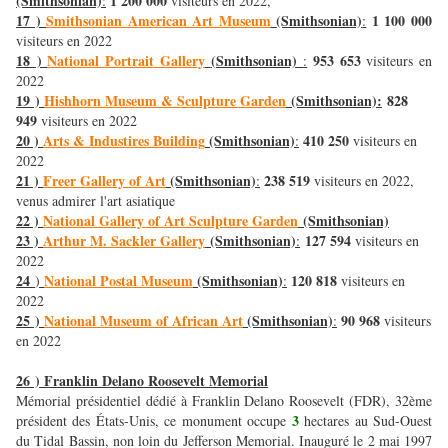
(Smithsonian)
1 200 000
:
visiteurs en 2022,
17 )
Smithsonian American Art Museum
(Smithsonian)
1 100 000
:
visiteurs en 2022
18 )
National Portrait Gallery
(Smithsonian)
953 653
:
visiteurs en
2022
19 )
Hishhorn Museum & Sculpture Garden
(Smithsonian)
:
828
949
visiteurs en 2022
20 )
Arts & Industires Building
(Smithsonian)
410 250
:
visiteurs en
2022
21 )
Freer Gallery of Art
(Smithsonian)
238 519
:
visiteurs en 2022,
venus admirer l'art asiatique
22 )
National Gallery of Art Sculpture Garden
(Smithsonian)
23 )
Arthur M. Sackler Gallery
(Smithsonian)
127 594
:
visiteurs en
2022
24
National Postal Museum
(Smithsonian)
120 818
)
:
visiteurs en
2022
25 )
National Museum of African Art
(Smithsonian)
90 968
:
visiteurs
en 2022
26 ) Franklin Delano Roosevelt Memorial
Mémorial présidentiel dédié à Franklin Delano Roosevelt (FDR), 32ème
3
président des États-Unis, ce monument occupe
hectares au Sud-Ouest
du Tidal Bassin, non loin du Jefferson Memorial. Inauguré le 2 mai 1997