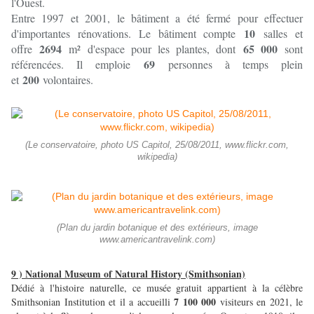
l'Ouest.
Entre 1997 et 2001, le bâtiment a été fermé pour effectuer
10
d'importantes rénovations. Le bâtiment compte
salles et
2694
65 000
offre
m² d'espace pour les plantes, dont
sont
69
référencées. Il emploie
personnes à temps plein
200
et
volontaires.
(Le conservatoire, photo US Capitol, 25/08/2011, www.flickr.com,
wikipedia)
(Plan du jardin botanique et des extérieurs, image
www.americantravelink.com)
9 ) National Museum of Natural History (Smithsonian)
Dédié à l'histoire naturelle, ce musée gratuit appartient à la célèbre
7 100 000
Smithsonian Institution et il a accueilli
visiteurs en 2021, le