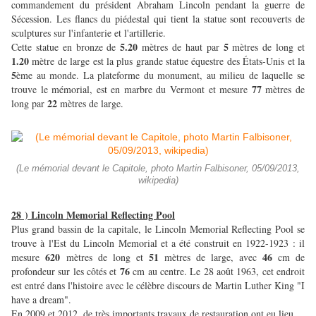
commandement du président Abraham Lincoln pendant la guerre de
Sécession. Les flancs du piédestal qui tient la statue sont recouverts de
sculptures sur l'infanterie et l'artillerie.
5.20
5
Cette statue en bronze de
mètres de haut par
mètres de long et
1.20
mètre de large est la plus grande statue équestre des États-Unis et la
5
ème au monde. La plateforme du monument, au milieu de laquelle se
77
trouve le mémorial, est en marbre du Vermont et mesure
mètres de
22
long par
mètres de large.
(Le mémorial devant le Capitole, photo Martin Falbisoner, 05/09/2013,
wikipedia)
28 ) Lincoln Memorial Reflecting Pool
Plus grand bassin de la capitale, le Lincoln Memorial Reflecting Pool se
trouve à l'Est du Lincoln Memorial et a été construit en 1922-1923 : il
620
51
46
mesure
mètres de long et
mètres de large, avec
cm de
76
profondeur sur les côtés et
cm au centre. Le 28 août 1963, cet endroit
est entré dans l'histoire avec le célèbre discours de Martin Luther King "I
have a dream".
En 2009 et 2012, de très importants travaux de restauration ont eu lieu.