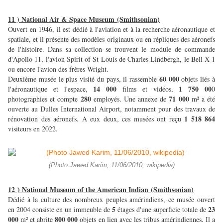
11 ) National Air & Space Museum
(Smithsonian)
Ouvert en 1946, il est dédié à l'aviation et à la recherche aéronautique et
spatiale, et il présente des modèles originaux ou en répliques des aéronefs
de l'histoire. Dans sa collection se trouvent le module de commande
d'Apollo 11, l'avion Spirit of St Louis de Charles Lindbergh, le Bell X-1
ou encore l'avion des frères Wright.
60 000
Deuxième musée le plus visité du pays, il rassemble
objets liés à
14 000
1 750 00
l'aéronautique et l'espace,
films et vidéos,
0
280
71 000
photographies et compte
employés. Une annexe de
m² a été
ouverte au Dulles International Airport, notamment pour des travaux de
1 518 864
rénovation des aéronefs. A eux deux, ces musées ont reçu
visiteurs en 2022.
(Photo Jawed Karim, 11/06/2010, wikipedia)
12 ) National Museum of the American Indian
(Smithsonian)
Dédié à la culture des nombreux peuples amérindiens, ce musée ouvert
5
23
en 2004 consiste en un immeuble de
étages d'une superficie totale de
000
800 000
m² et abrite
objets en lien avec les tribus amérindiennes. Il a