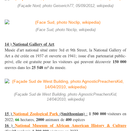
(Façade Nord, photo Geiserich77, 05/09/2012, wikipedia)
(Face Sud, photo Noclip, wikipedia)
14 ) National Gallery of Art
Musée d'art national situé entre 3rd et 9th Street, la National Gallery of
Art a été créée en 1937 et ouverte en 1941; issue d'un partenariat public-
150 000
privé, elle est gratuite pour les visiteurs qui peuvent découvrir
25 548
œuvres dans les
m² du musée.
(Façade Sud de West Building, photo AgnosticPreachersKid,
14/04/2010, wikipedia)
15 )
National Zoological Park
(Smithsonian)
1 500 000
:
visiteurs en
66
2000
400
2022;
hectares,
animaux de
espèces
16 )
National Museum of African American History & Culture