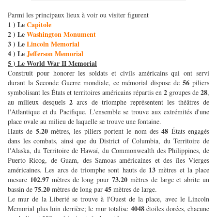
Parmi les principaux lieux à voir ou visiter figurent
1 ) Le
Capitole
2 ) Le
Washington Monument
3 ) Le
Lincoln Memorial
4 ) Le
Jefferson Memorial
5 ) Le World War II Memorial
Construit pour honorer les soldats et civils américains qui ont servi
56
durant la Seconde Guerre mondiale, ce mémorial dispose de
piliers
2
28
symbolisant les États et territoires américains répartis en
groupes de
,
2
au milieux desquels
arcs de triomphe représentent les théâtres de
l'Atlantique et du Pacifique. L'ensemble se trouve aux extrémités d'une
place ovale au milieu de laquelle se trouve une fontaine.
5.20
48
Hauts de
mètres, les piliers portent le nom des
États engagés
dans les combats, ainsi que du District of Columbia, du Territoire de
l'Alaska, du Territoire de Hawaï, du Commonwealth des Philippines, de
Puerto Ricog, de Guam, des Samoas américaines et des îles Vierges
13
américaines. Les arcs de triomphe sont hauts de
mètres et la place
102.97
73.20
mesure
mètres de long pour
mètres de large et abrite un
75.20
45
bassin de
mètres de long par
mètres de large.
Le mur de la Liberté se trouve à l'Ouest de la place, avec le Lincoln
4048
Memorial plus loin derrière; le mur totalise
étoiles dorées, chacune