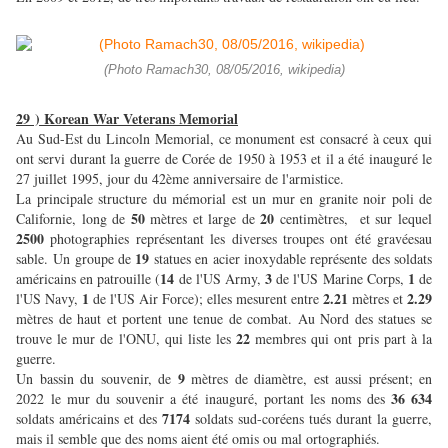
(Photo Ramach30, 08/05/2016, wikipedia)
29 ) Korean War Veterans Memorial
Au Sud-Est du Lincoln Memorial, ce monument est consacré à ceux qui
ont servi durant la guerre de Corée de 1950 à 1953 et il a été inauguré le
27 juillet 1995, jour du 42ème anniversaire de l'armistice.
La principale structure du mémorial est un mur en granite noir poli de
50
20
Californie, long de
mètres et large de
centimètres, et sur lequel
2500
photographies représentant les diverses troupes ont été gravéesau
19
sable. Un groupe de
statues en acier inoxydable représente des soldats
14
3
1
américains en patrouille (
de l'US Army,
de l'US Marine Corps,
de
1
2.21
2.29
l'US Navy,
de l'US Air Force); elles mesurent entre
mètres et
mètres de haut et portent une tenue de combat. Au Nord des statues se
22
trouve le mur de l'ONU, qui liste les
membres qui ont pris part à la
guerre.
9
Un bassin du souvenir, de
mètres de diamètre, est aussi présent; en
36 634
2022 le mur du souvenir a été inauguré, portant les noms des
7174
soldats américains et des
soldats sud-coréens tués durant la guerre,
mais il semble que des noms aient été omis ou mal ortographiés.