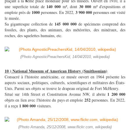
8
plaçant à la
ème place mondiale pour les musées. Ouvert en 1910, il a
140 000
30 000
une superficie totale de
m², dont
m² d'expositions et
1000
3 900 000
emploie près de
personnes. En 2022,
personnes ont visité
le musée.
145 000 000
Sa gigantesque collection de
de spécimens comprend des
fossiles, des plants, des animaux, des météorites, des minéraux, des
roches, des squelettes humains, etc.
(Photo AgnosticPreachersKid, 14/04/2010, wikipedia)
10 ) National Museum of American History
(Smithsonian)
Consacré à l'histoire américaine, ce musée ouvert en 1964 présente les
aspects sociaux, politiques, culturels, scientifiques et militaires des États-
Unis. Parmi ses objets se trouve le drapeau original de Fort McHenry.
1 200 000
Situé sur 14th Street et Constitution Avenue NW, il abrite
252
objets en lien avec l'histoire du pays et emploie
personnes. En 2022,
1 800 000
il a reçu
visiteurs.
(Photo Amanda, 25/12/2008, www.flickr.com, wikipedia)