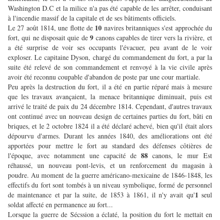
Washington D.C et la milice n'a pas été capable de les arrêter, conduisant
à l'incendie massif de la capitale et de ses bâtiments officiels.
10
Le 27 août 1814, une flotte de
navires britanniques s'est approchée du
9
fort, qui ne disposait quie de
canons capables de tirer vers la rivière, et
a été surprise de voir ses occupants l'évacuer, peu avant de le voir
exploser. Le capitaine Dyson, chargé du commandement du fort, a par la
suite été relevé de son commandement et renvoyé à la vie civile après
avoir été reconnu coupable d'abandon de poste par une cour martiale.
Peu après la destruction du fort, il a été en partie réparé mais à mesure
que les travaux avançaient, la menace britannique diminuait, puis est
arrivé le traité de paix du 24 décembre 1814. Cependant, d'autres travaux
ont continué avec un nouveau design de certaines parties du fort, bâti en
briques, et le 2 octobre 1824 il a été déclaré achevé, bien qu'il était alors
dépourvu d'armes. Durant les années 1840, des améliorations ont été
apportées pour mettre le fort au standard des défenses côtières de
88
l'époque, avec notamment une capacité de
canons, le mur Est
réhaussé, un nouveau pont-levis, et un renforcement du magasin à
poudre. Au moment de la guerre américano-mexicaine de 1846-1848, les
effectifs du fort sont tombés à un niveau symbolique, formé de personnel
1
de maintenance et par la suite, de 1853 à 1861, il n'y avait qu'
seul
soldat affecté en permanence au fort...
Lorsque la guerre de Sécssion a éclaté, la position du fort le mettait en