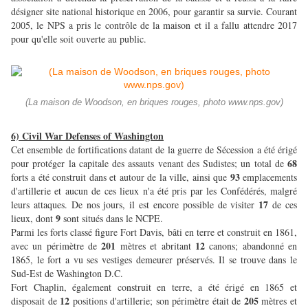
désigner site national historique en 2006, pour garantir sa survie. Courant
2005, le NPS a pris le contrôle de la maison et il a fallu attendre 2017
pour qu'elle soit ouverte au public.
(La maison de Woodson, en briques rouges, photo www.nps.gov)
6) Civil War Defenses of Washington
Cet ensemble de fortifications datant de la guerre de Sécession a été érigé
68
pour protéger la capitale des assauts venant des Sudistes; un total de
93
forts a été construit dans et autour de la ville, ainsi que
emplacements
d'artillerie et aucun de ces lieux n'a été pris par les Confédérés, malgré
17
leurs attaques. De nos jours, il est encore possible de visiter
de ces
9
lieux, dont
sont situés dans le NCPE.
Parmi les forts classé figure Fort Davis, bâti en terre et construit en 1861,
201
12
avec un périmètre de
mètres et abritant
canons; abandonné en
1865, le fort a vu ses vestiges demeurer préservés. Il se trouve dans le
Sud-Est de Washington D.C.
Fort Chaplin, également construit en terre, a été érigé en 1865 et
12
205
disposait de
positions d'artillerie; son périmètre était de
mètres et