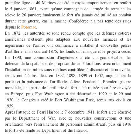
40
première ligne et
Marines ont été envoyés temporairement en renfort
le 5 janvier 1861, avant qu'une compagnie de l'armée de terre ne les
relève le 26 janvier; finalement le fort n'a jamais été utilisé au combat
durant cette guerre, car la marine Confédérée n'a pas tenté des raids
depuis le
Potomac
.
En 1872, les autorités se sont rendu compte que les défenses côtières
américaines n'étaient plus adaptées aux nouvelles menaces et les
ingénrieurs de l'armée ont commencé à installer d enouvelles pièces
d'artillerie, mais courant 1875, les fonds ont manqué et le projet a cessé.
En 1890, une commission d'ingénieurs a été chargée d'évaluer les
défenses de la cpaitale et de proposer des améliorations, avec notamment
l'installation de mines sous-marines contrôlées à distance et de nouvelles
armes ont été installées en 1897, 1898, 1899 et 1902, augmentant la
portée et la puissance de l'artillerie côtière. Pendant la Première guerre
mondiale, une partie de l'artillerie du fort a été retirée pour être envoyée
en Europe, puis Fort Washington a été désarmé en 1929 et le 29 mai
1930, le Congrès a créé le Fort Washington Park, remis aux civils en
1939.
Après l'attaque de Pearl Harbor le 7 décembre 1941, le fort a été réactivé
par le Department of War, avec de nouvelles constructions et une
orientation vers l'entraînement du personnel administratif, puis en 1946
le fort a été rendu au Department of the Interior.