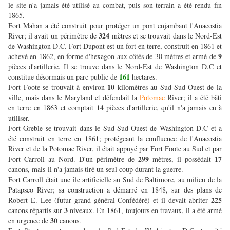
le site n'a jamais été utilisé au combat, puis son terrain a été rendu fin
1865.
Fort Mahan a été construit pour protéger un pont enjambant l'Anacostia
324
River; il avait un périmètre de
mètres et se trouvait dans le Nord-Est
de Washington D.C. Fort Dupont est un fort en terre, construit en 1861 et
9
achevé en 1862, en forme d'hexagon aux côtés de 30 mètres et armé de
pièces d'artillerie. Il se trouve dans le Nord-Est de Washington D.C et
161
constitue désormais un parc public de
hectares.
10
Fort Foote se trouvait à environ
kilomètres au Sud-Sud-Ouest de la
ville, mais dans le Maryland et défendait la
Potomac
River; il a été bâti
14
en terre en 1863 et comptait
pièces d'artillerie, qu'il n'a jamais eu à
utiliser.
Fort Greble se trouvait dans le Sud-Sud-Ouest de Washington D.C et a
été construit en terre en 1861; protégeant la confluence de l'Anacostia
River et de la Potomac River, il était appuyé par Fort Foote au Sud et par
299
17
Fort Carroll au Nord. D'un périmètre de
mètres, il possédait
canons, mais il n'a jamais tiré un seul coup durant la guerre.
Fort Carroll était une île artificielle au Sud de Baltimore, au milieu de la
Patapsco River; sa construction a démarré en 1848, sur des plans de
225
Robert E. Lee (futur grand général Confédéré) et il devait abriter
3
canons répartis sur
niveaux. En 1861, toujours en travaux, il a été armé
30
en urgence de
canons.