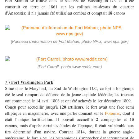
Fort Stanton se trouve dans le Sud-Est de Washington D.C et a été
construit en terre en 1861 sur les collines au-dessus du quartier
18
d'Anacostia; il n'a jamais été utilisé au combat et comptait
canons.
(Panneau d'information de Fort Mahan, photo NPS, www.nps.gov)
(Fort Carroll, photo www.reddit.com)
7 ) Fort Washington Park
Situé dans le Maryland, au Sud de Washington D.C, ce fort a longtemps
été le seul rempart de défense de la jeune capitale fédérale; les travaux
ont commencé le 14 avril 1808 et ont été achevés le 1er décembre 1809.
120
Conçu pour accueillir jusqu'à
artilleurs, le fort avait une face semi
elliptique en maçonnerie, avec une partie donnant sur le
Potomac
, dont il
2
15
était l'unique fortification. Il pouvait accueillir
compagnies et
canons, mais d'après certaines études de l'époque, il était vulnérable aux
tirs déterminé d'un navire. Courant 1814, durant la guerre anglo-
américaine, le fort a vu les britanniques s'approcher dangereusement de