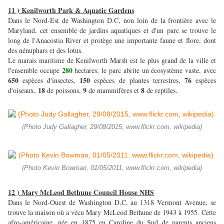
11 ) Kenilworth Park & Aquatic Gardens
Dans le Nord-Est de Washington D.C, non loin de la frontière avec le
Maryland, cet ensemble de jardins aquatiques et d'un parc se trouve le
long de l'Anacostia River et protège une importante faune et flore, dont
des nénuphars et des lotus.
Le marais maritime de Kenilworth Marsh est le plus grand de la ville et
280
l'ensemble occupe
hectares; le parc abrite un écosystème vaste, avec
650
150
76
espèces d'insectes,
espèces de plantes terrestres,
espèces
18
9
8
d'oiseaux,
de poissons,
de mammifères et
de reptiles.
(Photo Judy Gallagher, 29/08/2015, www.flickr.com, wikipedia)
(Photo Kevin Bowman, 01/05/2011, www.flickr.com, wikipedia)
12 ) Mary McLeod Bethune Council House NHS
Dans le Nord-Ouest de Washington D.C, au 1318 Vermont Avenue, se
trouve la maison où a vécu Mary McLeod Bethune de 1943 à 1955. Cette
afro-américaine, née en 1875 en Caroline du Sud de parents anciens