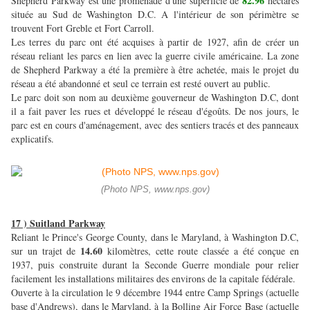
82.96
Shepherd Parkway est une promenade d'une superficie de
hectares
située au Sud de Washington D.C. A l'intérieur de son périmètre se
trouvent Fort Greble et Fort Carroll.
Les terres du parc ont été acquises à partir de 1927, afin de créer un
réseau reliant les parcs en lien avec la guerre civile américaine. La zone
de Shepherd Parkway a été la première à être achetée, mais le projet du
réseau a été abandonné et seul ce terrain est resté ouvert au public.
Le parc doit son nom au deuxième gouverneur de Washington D.C, dont
il a fait paver les rues et développé le réseau d'égoûts. De nos jours, le
parc est en cours d'aménagement, avec des sentiers tracés et des panneaux
explicatifs.
(Photo NPS, www.nps.gov)
17 ) Suitland Parkway
Reliant le Prince's George County, dans le Maryland, à Washington D.C,
14.60
sur un trajet de
kilomètres, cette route classée a été conçue en
1937, puis construite durant la Seconde Guerre mondiale pour relier
facilement les installations militaires des environs de la capitale fédérale.
Ouverte à la circulation le 9 décembre 1944 entre Camp Springs (actuelle
base d'Andrews), dans le Maryland, à la Bolling Air Force Base (actuelle