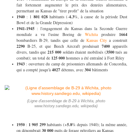
fait fortement augmenter le prix des denrées alimentaires,
permettant au Kansas de "tirer profit" de la situation
1940
801 028
4.3
: 1
habitants (-
%, à cause de la période Dust
Bowl et de la Grande Dépression)
1941-1945
: l'engagement du Kansas dans la Seconde Guerre
1664
mondiale a vu l'usine Boeing de
Wichita
produire
bombardiers B-29, tandis que celle de
Kansas City
a construit
2290
7400
B-25, et que Beech Aircraft produisait
appareils
215 000
3500
divers, tandis que
soldats étaient mobilisés (
tués au
125 000
combat); un total de
hommes a été entraîné à Fort Riley
1943
: ouverture du camp de prisonniers allemands de Concordia,
4027
304
qui a compté jusqu'à
détenus, avec
bâtiments
(Ligne d'assemblage de B-29 à Wichita, photo
www.history.sandiego.edu, wikipedia)
1950
1 905 299
5.8
:
habitants (+
% depuis 1940); la même année,
30 000
on dénombrait
puits de forage pétroliers au Kansas