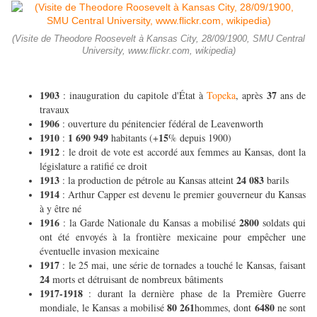
(Visite de Theodore Roosevelt à Kansas City, 28/09/1900, SMU Central
University, www.flickr.com, wikipedia)
1903
37
: inauguration du capitole d'État à
Topeka
, après
ans de
travaux
1906
: ouverture du pénitencier fédéral de Leavenworth
1910
1 690 949
15
:
habitants (+
% depuis 1900)
1912
: le droit de vote est accordé aux femmes au Kansas, dont la
législature a ratifié ce droit
1913
24 083
: la production de pétrole au Kansas atteint
barils
1914
: Arthur Capper est devenu le premier gouverneur du Kansas
à y être né
1916
2800
: la Garde Nationale du Kansas a mobilisé
soldats qui
ont été envoyés à la frontière mexicaine pour empêcher une
éventuelle invasion mexicaine
1917
: le 25 mai, une série de tornades a touché le Kansas, faisant
24
morts et détruisant de nombreux bâtiments
1917-1918
: durant la dernière phase de la Première Guerre
80 261
6480
mondiale, le Kansas a mobilisé
hommes, dont
ne sont