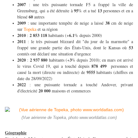
2007
: une très puissante tornade F5 a frappé la ville de
95
13
Greensburg, qui a été détruite à
% et a tué
personnes et en a
60
blessé
autres
2009
38
: une importante tempête de neige a laissé
cm de neige
sur
Topeka
et sa région
2010
2 853 118
6.1
:
habitants (+
% depuis 2000)
2011
: le très puissant blizzard dit "du jour de la marmotte" a
53
frappé une grande partie des États-Unis, dont le Kansas où
comtés ont déclaré une situation d'urgence
2020
2 937 880
3
:
habitants (+
% depuis 2010); en mars est arrivé
878 499
le virus Covid 19, qui a touché depuis
personnes et
9555
causé la mort (directe ou indirecte) de
habitants (chiffres en
date du 28/09/2022)
2022
: une puissante tornade a touché Andover, privant
20 000
d'électricité
maisons et commerces
(Vue aérienne de Topeka, photo www.worldatlas.com)
Géographie