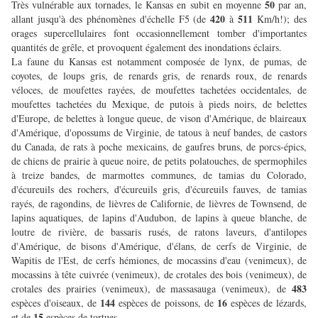
50
Très vulnérable aux tornades, le Kansas en subit en moyenne
par an,
420
511
allant jusqu'à des phénomènes d'échelle F5 (de
à
Km/h!); des
orages supercellulaires font occasionnellement tomber d'importantes
quantités de grêle, et provoquent également des inondations éclairs.
La faune du Kansas est notamment composée de lynx, de pumas, de
coyotes, de loups gris, de renards gris, de renards roux, de renards
véloces, de moufettes rayées, de moufettes tachetées occidentales, de
moufettes tachetées du Mexique, de putois à pieds noirs, de belettes
d'Europe, de belettes à longue queue, de vison d'Amérique, de blaireaux
d'Amérique, d'opossums de Virginie, de tatous à neuf bandes, de castors
du Canada, de rats à poche mexicains, de gaufres bruns, de porcs-épics,
de chiens de prairie à queue noire, de petits polatouches, de spermophiles
à treize bandes, de marmottes communes, de tamias du Colorado,
d'écureuils des rochers, d'écureuils gris, d'écureuils fauves, de tamias
rayés, de ragondins, de lièvres de Californie, de lièvres de Townsend, de
lapins aquatiques, de lapins d'Audubon, de lapins à queue blanche, de
loutre de rivière, de bassaris rusés, de ratons laveurs, d'antilopes
d'Amérique, de bisons d'Amérique, d'élans, de cerfs de Virginie, de
Wapitis de l'Est, de cerfs hémiones, de mocassins d'eau (venimeux), de
mocassins à tête cuivrée (venimeux), de crotales des bois (venimeux), de
483
crotales des prairies (venimeux), de massasauga (venimeux), de
144
16
espèces d'oiseaux, de
espèces de poissons, de
espèces de lézards,
15
et de
espèces de tortues.