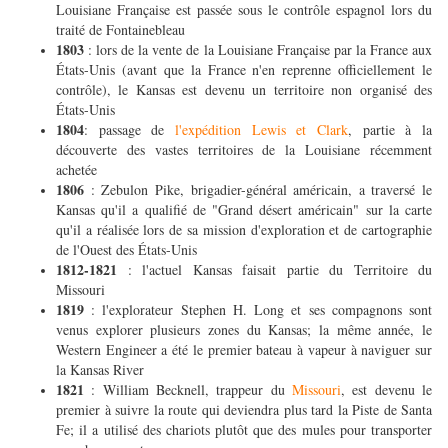
Louisiane Française est passée sous le contrôle espagnol lors du
traité de Fontainebleau
1803
: lors de la vente de la Louisiane Française par la France aux
États-Unis (avant que la France n'en reprenne officiellement le
contrôle), le Kansas est devenu un territoire non organisé des
États-Unis
1804
: passage de
l'expédition Lewis et Clark
, partie à la
découverte des vastes territoires de la Louisiane récemment
achetée
1806
: Zebulon Pike, brigadier-général américain, a traversé le
Kansas qu'il a qualifié de "Grand désert américain" sur la carte
qu'il a réalisée lors de sa mission d'exploration et de cartographie
de l'Ouest des États-Unis
1812-1821
: l'actuel Kansas faisait partie du Territoire du
Missouri
1819
: l'explorateur Stephen H. Long et ses compagnons sont
venus explorer plusieurs zones du Kansas; la même année, le
Western Engineer a été le premier bateau à vapeur à naviguer sur
la Kansas River
1821
: William Becknell, trappeur du
Missouri
, est devenu le
premier à suivre la route qui deviendra plus tard la Piste de Santa
Fe; il a utilisé des chariots plutôt que des mules pour transporter