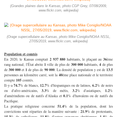
(Grandes plaines dans le Kansas, photo CGP Grey, 07/08/2009,
www.flickr.com, wikipedia)
(Orage supercellulaire au Kansas, photo Mike Coniglio/NOAA NSSL,
27/05/2019, www.flickr.com, wikipedia)
Population et comtés
2 937 880
36
En 2020, le Kansas comptait
habitants, le plaçant au
ème
1
300 000
4
rang national; l'État abrite
ville de plus de
habitants,
de plus
300 000
1
90 000
13.5
de
et
de plus de
. La densité de population y est de
40
personnes au kilomètre carré, soit la
ème place nationale et le territoire
105
compte
comtés.
74.7
12.7
6.2
Il-y-a
% de blancs,
% d'hispaniques ou de latinos,
% de noirs
3.3
3.2
1.2
ou d'afro-américains,
% de métis,
% d'asiatiques,
%
0.1
d'amérindiens ou de natifs d'Alaska et
% d'hawaïens ou de natifs du
Pacifique.
51.4
La pratique religieuse concerne
% de la population, dont les
21.9
convictions sont réparties de la manière suivante :
% de protestants,
15.3
11.8
1.4
% de catholiques,
% d'autres croyances chrétiennes,
% de