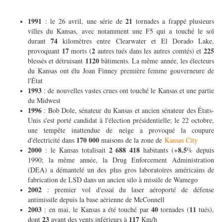
1991
21
: le 26 avril, une série de
tornades a frappé plusieurs
villes du Kansas, avec notamment une F5 qui a touché le sol
74
durant
kilomètres entre Clearwater et El Dorado Lake,
17
2
225
provoquant
morts (
autres tués dans les autres comtés) et
1120
blessés et détruisant
bâtiments. La même année, les électeurs
du Kansas ont élu Joan Finney première femme gouverneure de
l'État
1993
: de nouvelles vastes crues ont touché le Kansas et une partie
du Midwest
1996
: Bob Dole, sénateur du Kansas et ancien sénateur des États-
Unis s'est porté candidat à l'élection présidentielle; le 22 octobre,
une tempête inattendue de neige a provoqué la coupure
170 000
d'électricité dans
maisons de la zone de
Kansas City
2000
2 688 418
8.5
: le Kansas totalisait
habitants (+
% depuis
1990; la même année, la Drug Enforcement Administration
(DEA) a démantelé un des plus gros laboratoires américains de
fabrication de LSD dans un ancien silo à missile de Wamego
2002
: premier vol d'essai du laser aéroporté de défense
antimissile depuis la base aérienne de McConnell
2003
40
11
: en mai, le Kansas a été touché par
tornades (
tués),
23
117
dont
ayant des vents inférieurs à
Km/h