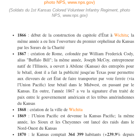
(Soldats du 1st Kansas Colored Volunteer Infantry Regiment, photo
NPS, www.nps.gov)
1866
: début de la construction du capitole d'État à
Wichita
; la
même année a eu lieu l'ouverture du premier orphelinat du Kansas
par les Sœurs de la Charité
1867
: création de Rome, cofondée par William Frederick Cody,
alias "Buffalo Bill"; la même année, Joseph McCoy, entrepreneur
natif de l'Illinois, a ouvert à Abilene (Kansas) des entrepôts pour
le bétail, dont il a fait la publicité jusqu'au Texas pour permettre
aux éleveurs de cet État de faire transporter par voie ferrée (via
l'Union Pacific) leur bétail dans le Midwest, en passant par le
Kansas. En outre, l'année 1867 a vu la signature d'un traité de
paix entre le gouvernement américain et les tribus amérindiennes
du Kansas
1868
: création de la ville de
Wichita
1869
: l'Union Pacific est devenue la Kansas Pacific; la même
année, les Sioux et les Cheyennes ont lancé des raids dans le
Nord-Ouest du Kansas
1870
364 399
239.9
: le Kansas comptait
habitants (+
% depuis