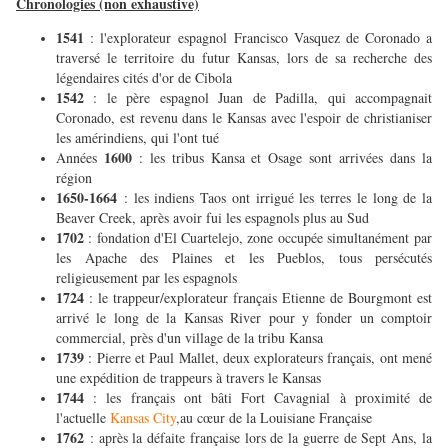
Chronologies (non exhaustive)
1541
: l'explorateur espagnol Francisco Vasquez de Coronado a
traversé le territoire du futur Kansas, lors de sa recherche des
légendaires cités d'or de Cibola
1542
: le père espagnol Juan de Padilla, qui accompagnait
Coronado, est revenu dans le Kansas avec l'espoir de christianiser
les amérindiens, qui l'ont tué
1600
Années
: les tribus Kansa et Osage sont arrivées dans la
région
1650-1664
: les indiens Taos ont irrigué les terres le long de la
Beaver Creek, après avoir fui les espagnols plus au Sud
1702
: fondation d'El Cuartelejo, zone occupée simultanément par
les Apache des Plaines et les Pueblos, tous persécutés
religieusement par les espagnols
1724
: le trappeur/explorateur français Etienne de Bourgmont est
arrivé le long de la Kansas River pour y fonder un comptoir
commercial, près d'un village de la tribu Kansa
1739
: Pierre et Paul Mallet, deux explorateurs français, ont mené
une expédition de trappeurs à travers le Kansas
1744
: les français ont bâti Fort Cavagnial à proximité de
l'actuelle
Kansas City
,au cœur de la Louisiane Française
1762
: après la défaite française lors de la guerre de Sept Ans, la