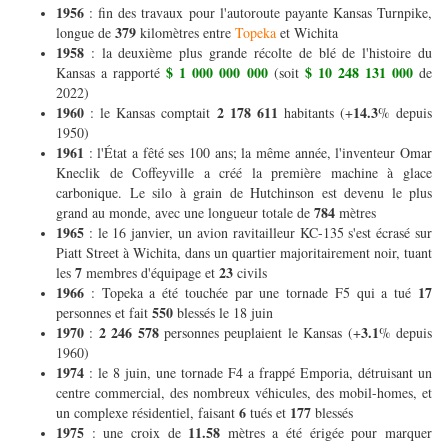
1956
: fin des travaux pour l'autoroute payante Kansas Turnpike,
379
longue de
kilomètres entre
Topeka
et Wichita
1958
: la deuxième plus grande récolte de blé de l'histoire du
$ 1 000 000 000
$ 10 248 131 000
Kansas a rapporté
(soit
de
2022)
1960
2 178 611
14.3
: le Kansas comptait
habitants (+
% depuis
1950)
1961
: l'État a fêté ses 100 ans; la même année, l'inventeur Omar
Kneclik de Coffeyville a créé la première machine à glace
carbonique. Le silo à grain de Hutchinson est devenu le plus
784
grand au monde, avec une longueur totale de
mètres
1965
: le 16 janvier, un avion ravitailleur KC-135 s'est écrasé sur
Piatt Street à Wichita, dans un quartier majoritairement noir, tuant
7
23
les
membres d'équipage et
civils
1966
17
: Topeka a été touchée par une tornade F5 qui a tué
550
personnes et fait
blessés le 18 juin
1970
2 246 578
3.1
:
personnes peuplaient le Kansas (+
% depuis
1960)
1974
: le 8 juin, une tornade F4 a frappé Emporia, détruisant un
centre commercial, des nombreux véhicules, des mobil-homes, et
6
177
un complexe résidentiel, faisant
tués et
blessés
1975
11.58
: une croix de
mètres a été érigée pour marquer