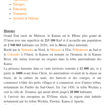
Énergies
Éducation
Transports
Sécurité & Défense
Histoire
15
Grand État rural du Midwest, le Kansas est le
ème plus grand de
213 100
l'Union avec une superficie de
Km² et il accueille une population
2 940 865
36
de
habitants (en 2020), soit la
ème place nationale.
Bordé par le
Nebraska
au Nord, le
Missouri
à l'Est, l'
Oklahoma
au Sud et
le
Colorado
à l'Ouest, le Kansas est nommé en l'honneur de la Kansas
River, elle même trouvant ses origines dans la tribu amérindienne des
Kansa.
12 000
La présence humaine dans ce vaste territoire remonte à
ans, et à
1000
partir de
avant Jésus Christ, les amérindiens vivaient de la chasse au
bison, de la culture du maïs, des haricots et des courges, et ont
commencé à bâtir des petits villages et à commercer avec d'autres tribus,
notamment les Pueblo du Sud-Ouest. En l'an 1450, la tribu Wichita a
20 000
créé la ville de Etzanoa, qui aurait abrité jusqu'à
habitants.
A l'arrivée des européens au XVIème siècle, la région était habitée
notamment par les tribus Wichita, Pawnee, Kansa et Apache.