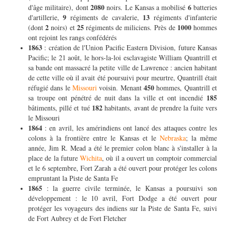
2080
6
d'âge militaire), dont
noirs. Le Kansas a mobilisé
batteries
9
13
d'artillerie,
régiments de cavalerie,
régiments d'infanterie
2
25
1000
(dont
noirs) et
régiments de miliciens. Près de
hommes
ont rejoint les rangs confédérés
1863
: création de l'Union Pacific Eastern Division, future Kansas
Pacific; le 21 août, le hors-la-loi esclavagiste William Quantrill et
sa bande ont massacré la petite ville de Lawrence : ancien habitant
de cette ville où il avait été poursuivi pour meurtre, Quantrill était
450
réfugié dans le
Missouri
voisin. Menant
hommes, Quantrill et
185
sa troupe ont pénétré de nuit dans la ville et ont incendié
182
bâtiments, pillé et tué
habitants, avant de prendre la fuite vers
le Missouri
1864
: en avril, les amérindiens ont lancé des attaques contre les
colons à la frontière entre le Kansas et le
Nebraska
; la même
année, Jim R. Mead a été le premier colon blanc à s'installer à la
place de la future
Wichita
, où il a ouvert un comptoir commercial
et le 6 septembre, Fort Zarah a été ouvert pour protéger les colons
empruntant la Piste de Santa Fe
1865
: la guerre civile terminée, le Kansas a poursuivi son
développement : le 10 avril, Fort Dodge a été ouvert pour
protéger les voyageurs des indiens sur la Piste de Santa Fe, suivi
de Fort Aubrey et de Fort Fletcher