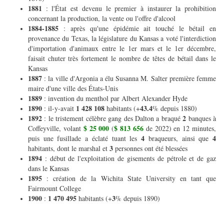
1881
: l'État est devenu le premier à instaurer la prohibition
concernant la production, la vente ou l'offre d'alcool
1884-1885
: après qu'une épidémie ait touché le bétail en
provenance du Texas, la législature du Kansas a voté l'interdiction
d'importation d'animaux entre le 1er mars et le 1er décembre,
faisait chuter très fortement le nombre de têtes de bétail dans le
Kansas
1887
: la ville d'Argonia a élu Susanna M. Salter première femme
maire d'une ville des États-Unis
1889
: invention du menthol par Albert Alexander Hyde
1890
1 428 108
43.4
: il-y-avait
habitants (+
% depuis 1880)
1892
2
: le tristement célèbre gang des Dalton a braqué
banques à
$ 25 000
$ 813 656
Coffeyville, volant
(
de 2022) en 12 minutes,
4
4
puis une fusillade a éclaté tuant les
braqueurs, ainsi que
3
habitants, dont le marshal et
personnes ont été blessées
1894
: début de l'exploitation de gisements de pétrole et de gaz
dans le Kansas
1895
: création de la Wichita State University en tant que
Fairmount College
1900
1 470 495
3
:
habitants (+
% depuis 1890)