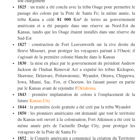
son chargement
1825
: un traité a été conclu avec la tribu Osage pour permettre le
passage des colons par la Piste de Santa Fe; la même année, la
81 000
tribu Kansa a cédé
Km² de terres au gouvernement
américain et a été parquée dans une réserve au Nord-Est du
Kansas, tandis que les Osage étaient installés dans une réserve du
Sud-Est
1827
: construction de Fort Leavenworth sur la rive droite du
fleuve Missouri, pour protéger les voyageurs partant à l'Ouest; il
s'agissait de la première colonie blanche dans le Kansas
1830
: la mise en place par le gouvernement du président Andrew
Jackson de l'Indian Removal Act a expulsé les tribus Kickapoo,
Shawnee, Delaware, Pottawatomie, Wyandot, Ottawa, Chippewa,
Iowa, Miami, Sac, Fox, et Choctaw, les faisant passer en partie
par le Kansas avant de rejoindre l'
Oklahoma
1843
: première implantation de colons à l'emplacement de la
future
Kansas City
1844
: la première école gratuite a été créé par la tribu Wyandot
1850
: les pionniers américains ont demandé que tout le territoire
du Kansas soit ouvert à la colonisation; Fort Atkinson a été créé la
même année près de l'actuelle Dodge City, pour protéger les
voyageurs de la Piste de Santa Fe
1852
: le Congrès américain a commencé la création du Territoire