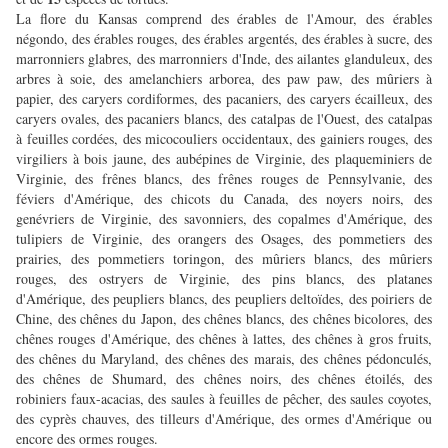
La flore du Kansas comprend des érables de l'Amour, des érables
négondo, des érables rouges, des érables argentés, des érables à sucre, des
marronniers glabres, des marronniers d'Inde, des ailantes glanduleux, des
arbres à soie, des amelanchiers arborea, des paw paw, des mûriers à
papier, des caryers cordiformes, des pacaniers, des caryers écailleux, des
caryers ovales, des pacaniers blancs, des catalpas de l'Ouest, des catalpas
à feuilles cordées, des micocouliers occidentaux, des gainiers rouges, des
virgiliers à bois jaune, des aubépines de Virginie, des plaqueminiers de
Virginie, des frênes blancs, des frênes rouges de Pennsylvanie, des
féviers d'Amérique, des chicots du Canada, des noyers noirs, des
genévriers de Virginie, des savonniers, des copalmes d'Amérique, des
tulipiers de Virginie, des orangers des Osages, des pommetiers des
prairies, des pommetiers toringon, des mûriers blancs, des mûriers
rouges, des ostryers de Virginie, des pins blancs, des platanes
d'Amérique, des peupliers blancs, des peupliers deltoïdes, des poiriers de
Chine, des chênes du Japon, des chênes blancs, des chênes bicolores, des
chênes rouges d'Amérique, des chênes à lattes, des chênes à gros fruits,
des chênes du Maryland, des chênes des marais, des chênes pédonculés,
des chênes de Shumard, des chênes noirs, des chênes étoilés, des
robiniers faux-acacias, des saules à feuilles de pêcher, des saules coyotes,
des cyprès chauves, des tilleurs d'Amérique, des ormes d'Amérique ou
encore des ormes rouges.