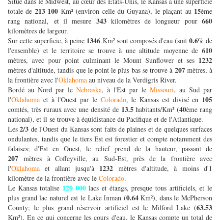
Situé dans le Midwest, au cœur des États-Unis, le Kansas a une superficie
213 100
15
totale de
Km² (environ celle du Guyana), le plaçant au
ème
343
660
rang national, et il mesure
kilomètres de longueur pour
kilomètres de largeur.
1346
0.6
Sur cette superficie, à peine
Km² sont composés d'eau (soit
% de
610
l'ensemble) et le territoire se trouve à une altitude moyenne de
1232
mètres, avec pour point culminant le Mount Sunflower et ses
207
mètres d'altitude, tandis que le point le plus bas se trouve à
mètres, à
la frontière avec l'
Oklahoma
au niveau de la Verdigris River.
Bordé au Nord par le
Nebraska
, à l'Est par le
Missouri
, au Sud par
105
l'
Oklahoma
et à l'Ouest par le
Colorado
, le Kansas est divisé en
13.5
40
comtés, très ruraux avec une densité de
habitants/Km² (
ème rang
national), et il se trouve à équidistance du Pacifique et de l'Atlantique.
2/3
Les
de l'Ouest du Kansas sont faits de plaines et de quelques surfaces
ondulantes, tandis que le tiers Est est forestier et compte notamment des
falaises; d'Est en Ouest, le relief prend de la hauteur, passant de
207
mètres à Coffeyville, au Sud-Est, près de la frontière avec
1232
l'
Oklahoma
et allant jusqu'à
mètres d'altitude, à moins d'1
kilomètre de la frontière avec le
Colorado
.
120 000
Le Kansas totalise
lacs et étangs, presque tous artificiels, et le
0.64
plus grand lac naturel est le Lake Inman (
Km²), dans le McPherson
63.53
County; le plus grand réservoir artificiel est le Milford Lake (
Km²). En ce qui concerne les cours d'eau, le Kansas compte un total de