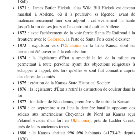
1860)
1871
: James Butler Hickok, alias Wild Bill Hickok est devenu
marshal à Abilene, où il a poursuivi sa légende, avant de
malencontreusement tuer son adjoint : cet événement l'a hanté
jusqu'à la fin de ses jours et l'a contraint à quitter Abilene
1872
: avec l'achèvement de la voie ferrée Santa Fe Railroad à la
frontière avec le
Colorado
, la Piste de Santa Fe a cessé d'exister
1873
: expulsion vers l'
Oklahoma
de la tribu Kansa, dont les
terres ont été ouvertes à la colonisation
1874
: la législature d'État a amendé la loi de la milice en
permettant à toute personne ayant des objections religieuses à
échapper à l'appel, dès lors qu'elles se sont fait connaître auprès
des clercs des comtés
1875
: création de la Kansas State Historical Society
1876
: la législature d'État a retiré la distinction de couleur dans la
loi
1877
: fondation de Nicodemus, première ville noire du Kansas
1878
: en septembre a eu lieu la dernière bataille opposant des
soldats aux amérindiens Cheyennes du Nord au Kansas (qui
s'étaient évadés d'un fort en
Oklahoma
), près de Ladder Creek,
près de leurs anciennes terres
1880
996 096
173.4
: le Kansas abritait
habitants (+
% depuis
1870)