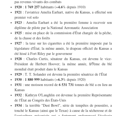
pas revenus vivants des combats
1920
1 769 257
4.6
:
habitants (+
% depuis 1910)
1921
: l'aviatrice Amelia Earhart, native du Kansas, a effectué son
premier vol solo
1923
: Amelia Earhart a été la première femme à recevoir son
diplôme de pilote par la National Aeronautic Association
1925
: mise en place de la commission d'État chargée de la pêche,
de la chasse et des forêts
1927
: la taxe sur les cigarettes a été la première imposée par la
législature d'État; la même année, le drapeau officiel du Kansas a
été hissé à Fort Riley par le gouverneur
1928
: Charles Curtis, sénateur du Kansas, est devenu le vice-
1/7
Président de Herbert Hoover; la même année,
ème du blé
mondial était produit dans le Kansas
1929
: T. T. Solander est devenu la première sénatrice de l'État
1930
1 880 999
6.3
:
habitants (+
% depuis 1920)
1931
6 531 731
: une moisson record de
tonnes de blé a eu lieu au
Kansas
1932
: Kathryn O'Laughlin est devenue la première Représentante
de l'État au Congrès des États-Unis
1934
: la terrible "Dust Bowl", série de tempêtes de poussière, a
touché le Kansas (ainsi que le Texas) à cause de la sécheresse et de
l'agriculture mécanisée qui a fortement endommagé l'écologie