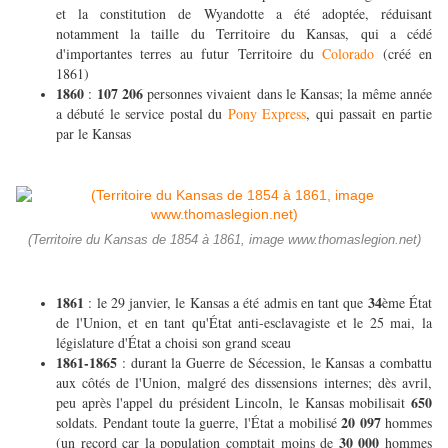
et la constitution de Wyandotte a été adoptée, réduisant
notamment la taille du Territoire du Kansas, qui a cédé
d'importantes terres au futur Territoire du
Colorado
(créé en
1861)
1860
107 206
:
personnes vivaient dans le Kansas; la même année
a débuté le service postal du
Pony Express
, qui passait en partie
par le Kansas
(Territoire du Kansas de 1854 à 1861, image www.thomaslegion.net)
1861
34
: le 29 janvier, le Kansas a été admis en tant que
ème État
de l'Union, et en tant qu'État anti-esclavagiste et le 25 mai, la
législature d'État a choisi son grand sceau
1861-1865
: durant la Guerre de Sécession, le Kansas a combattu
aux côtés de l'Union, malgré des dissensions internes; dès avril,
650
peu après l'appel du président Lincoln, le Kansas mobilisait
20 097
soldats. Pendant toute la guerre, l'État a mobilisé
hommes
30 000
(un record car la population comptait moins de
hommes