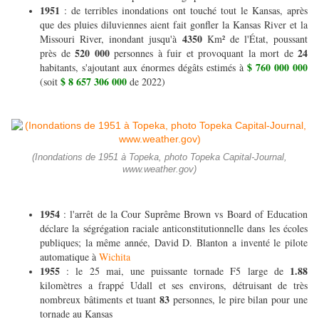
1951
: de terribles inondations ont touché tout le Kansas, après
que des pluies diluviennes aient fait gonfler la Kansas River et la
4350
Missouri River, inondant jusqu'à
Km² de l'État, poussant
520 000
24
près de
personnes à fuir et provoquant la mort de
$ 760 000 000
habitants, s'ajoutant aux énormes dégâts estimés à
$ 8 657 306 000
(soit
de 2022)
(Inondations de 1951 à Topeka, photo Topeka Capital-Journal,
www.weather.gov)
1954
: l'arrêt de la Cour Suprême Brown vs Board of Education
déclare la ségrégation raciale anticonstitutionnelle dans les écoles
publiques; la même année, David D. Blanton a inventé le pilote
automatique à
Wichita
1955
1.88
: le 25 mai, une puissante tornade F5 large de
kilomètres a frappé Udall et ses environs, détruisant de très
83
nombreux bâtiments et tuant
personnes, le pire bilan pour une
tornade au Kansas