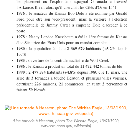
l'emplacement où l'explorateur espagnol Coronado a traversé
l'Arkansas River, alors qu'il cherchait les Cités d'Or en 1541
1976
: le sénateur du Kansas Bob Dole a été nominé par Gerald
Ford pour être son vice-président, mais la victoire à l'élection
présidentielle de Jimmy Carter a empêché Dole d'accéder à ce
poste
1978
: Nancy Landon Kassebaum a été la 1ère femme du Kansas
élue Sénatrice des États-Unis pour un mandat complet
1980
2 369 679
5.2
: la population était de
habitants (+
% depuis
1970)
1985
: ouverture de la centrale nucléaire de Wolf Creek
1986
11 472 442
: le Kansas a produit un total de
tonnes de blé
1990
2 477 574
4.8
:
habitants (+
% depuis 1980); le 13 mars, une
3
série de
tornades a touché Hesston et plusieurs villes voisines,
226
21
2
détruisant
maisons,
commerces, en tuant
personnes et
59
faisant
blessés
(Une tornade à Hesston, photo The Wichita Eagle, 13/03/1990,
www.crh.noaa.gov, wikipedia)