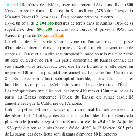
16 093
800
kilomètres de rivières, avec notamment l'Arkansas River (
278
Kms de parcours dans le Kansas), la Kansas River (
kilomètres) et la
121
Missouri River (
kms dans l'État) comme principaux cours.
2 104 365
10
Il-y-a un total de
hectares de forêts dans le Kansas (
% de sa
890 308
95
superficie), dont
hectares sont ruraux et privés à
%. Le
28
Kansas dispose de
parcs d'État
.
Le climat de l'État varie selon la zone où l'on se trouve : il passe
d'humide continental dans une partie du Nord à un climat semi-aride de
steppes à l'Ouest et à un climat subtropical humide pour la majeure partie
du reste du Sud et de l'Est. La partie occidentale du Kansas connaît des
étés chauds voire très chauds, avec une faible humidité, et elle reçoit en
410
moyenne
mm de précipitations annuelles. La partie Sud-Centrale et
Sud-Est, avec son climat subtropical humide, a des étés chauds et
humides et reçoit plus de précipitations annuelles que le reste de l'État.
410
1200
Les précipitations annuelles oscillent entre
mm et
mm, selon la
partie du Kansas concernée; l'Ouest du Kansas est autant ensoleillé
annuellement que la Californie ou l'Arizona.
Enfin, la petite portion du Kansas qui a un climat humide continental a
des hivers frais à froids, et des étés chauds et humides. La température la
49.4
plus chaude jamais enregistrée au Kansas a été de
°C le 24 juillet
40
1936 près d'Alton et la plus basse a été de -
°C le 13 février 1905 près
80
de Lebanon; ces deux lieux sont distants d'environ
kilomètres.