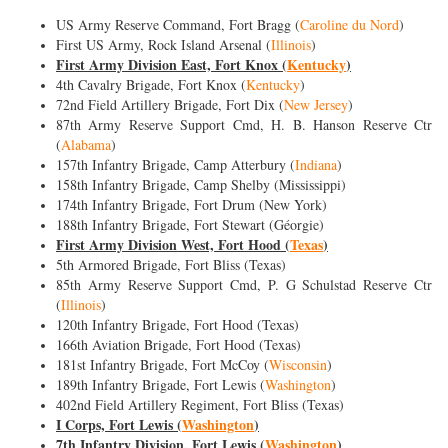
US Army Reserve Command, Fort Bragg (
Caroline du Nord
)
First US Army, Rock Island Arsenal (
Illinois
)
First Army Division East, Fort Knox (
Kentucky
)
4th Cavalry Brigade, Fort Knox (
Kentucky
)
72nd Field Artillery Brigade, Fort Dix (
New Jersey
)
87th Army Reserve Support Cmd, H. B. Hanson Reserve Ctr
(
Alabama
)
157th Infantry Brigade, Camp Atterbury (
Indiana
)
158th Infantry Brigade, Camp Shelby (Mississippi)
174th Infantry Brigade, Fort Drum (New York)
188th Infantry Brigade, Fort Stewart (Géorgie)
First Army Division West, Fort Hood (
Texas
)
5th Armored Brigade, Fort Bliss (Texas)
85th Army Reserve Support Cmd, P. G Schulstad Reserve Ctr
(
Illinois
)
120th Infantry Brigade, Fort Hood (Texas)
166th Aviation Brigade, Fort Hood (Texas)
181st Infantry Brigade, Fort McCoy (
Wisconsin
)
189th Infantry Brigade, Fort Lewis (
Washington
)
402nd Field Artillery Regiment, Fort Bliss (Texas)
I Corps, Fort Lewis (
Washington
)
7th Infantry Division, Fort Lewis (
Washington
)