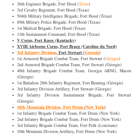
36th Engineer Brigade, Fort Hood (
Texas
)
3rd Cavalry Regiment, Fort Hood (Texas)
504th Military Intelligence Brigade, Fort Hood (Texas)
89th Military Police Brigade, Fort Hood (Texas)
1st Medical Brigade, Fort Hood (Texas)
13th Sustainment Command, Fort Hood (Texas)
V Corps, Fort Knox (Kentucky)
XVIII Airborne Corps, Fort Bragg (Caroline du Nord)
3rd Infantry Division
, Fort Stewart (
Géorgie
)
1st Armored Brigade Combat Team, Fort Stewart (
Géorgie
)
2nd Armored Brigade Combat Team, Fort Stewart (Géorgie)
48th Infantry Brigade Combat Team, Georgia ARNG, Macon
(Géorgie)
1st Battalion 28th Infantry Regiment, Fort Benning (Géorgie)
3rd Infantry Division Artillery, Fort Stewart (Géorgie)
3rd Infantry Division Sustainment Brigade, Fort Stewart
(Géorgie)
10th Mountain Division, Fort Drum
(
New York
)
1st Infantry Brigade Combat Team, Fort Drum (New York)
2nd Infantry Brigade Combat Team, Fort Drum (New York)
3rd Infantry Brigade Combat Team, Fort Polk (Louisiane)
10th Mountain Division Artillery, Fort Drum (New York)