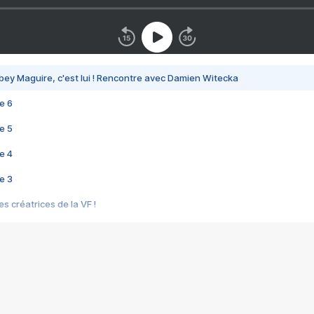
bey Maguire, c'est lui ! Rencontre avec Damien Witecka
e 6
e 5
e 4
e 3
s créatrices de la VF !
e 2
e 1
e Mektoub My Love arrive enfin ! Rencontre avec Shaïn Boumedine et Sal
i : après Toni en famille