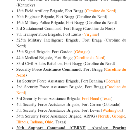
(Kentucky)
18th Field Artillery Brigade, Fort Bragg (
Caroline du Nord
)
20th Engineer Brigade, Fort Bragg (Caroline du Nord)
16th Military Police Brigade, Fort Bragg (Caroline du Nord)
3rd Sustainment Command, Fort Bragg (Caroline du Nord)
7th Transportation Brigade, Fort Eustis (
Virginie
)
525th Military Intelligence Brigade, Fort Bragg (Caroline du
Nord)
35th Signal Brigade, Fort Gordon (
Géorgie
)
44th Medical Brigade, Fort Bragg (
Caroline du Nord
)
83rd Civil Affairs Battalion, Fort Bragg (Caroline du Nord)
Security Force Assistance Command, Fort Bragg (
Caroline du
Nord
)
1st Security Force Assistance Brigade, Fort Benning (
Géorgie
)
2nd Security Force Assistance Brigade, Fort Bragg (
Caroline du
Nord
)
3rd Security Force Assistance Brigade,
Fort Hood
(
Texas
)
4th Security Force Assistance Brigade, Fort Carson (Colorado)
5th Security Force Assistance Brigade, Fort Lewis (
Washington
)
54th Security Force Assistance Brigade, ARNG (
Floride
,
Géorgie
,
Illinois
,
Indiana
,
Ohio
, Texas)
20th Support Command (CBRNE), Aberdeen Proving