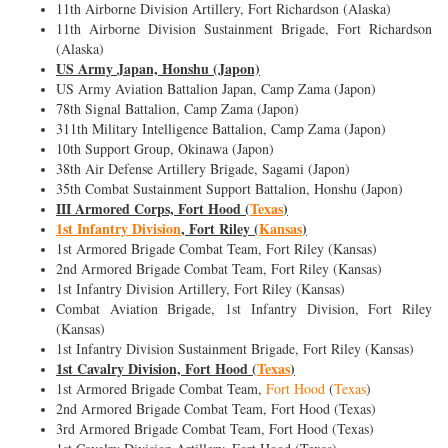
11th Airborne Division Artillery, Fort Richardson (Alaska)
11th Airborne Division Sustainment Brigade, Fort Richardson
(Alaska)
US Army Japan, Honshu (Japon)
US Army Aviation Battalion Japan, Camp Zama (Japon)
78th Signal Battalion, Camp Zama (Japon)
311th Military Intelligence Battalion, Camp Zama (Japon)
10th Support Group, Okinawa (Japon)
38th Air Defense Artillery Brigade, Sagami (Japon)
35th Combat Sustainment Support Battalion, Honshu (Japon)
III Armored Corps, Fort Hood (
Texas
)
1st Infantry Division
, Fort Riley (
Kansas
)
1st Armored Brigade Combat Team, Fort Riley (Kansas)
2nd Armored Brigade Combat Team, Fort Riley (Kansas)
1st Infantry Division Artillery, Fort Riley (Kansas)
Combat Aviation Brigade, 1st Infantry Division, Fort Riley
(Kansas)
1st Infantry Division Sustainment Brigade, Fort Riley (Kansas)
1st Cavalry Division, Fort Hood (
Texas
)
1st Armored Brigade Combat Team,
Fort Hood
(
Texas
)
2nd Armored Brigade Combat Team, Fort Hood (Texas)
3rd Armored Brigade Combat Team, Fort Hood (Texas)