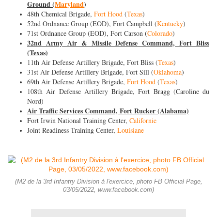
Ground (
Maryland
)
48th Chemical Brigade,
Fort Hood
(
Texas
)
52nd Ordnance Group (EOD), Fort Campbell (
Kentucky
)
71st Ordnance Group (EOD), Fort Carson (
Colorado
)
32nd Army Air & Missile Defense Command, Fort Bliss
(Texas)
11th Air Defense Artillery Brigade, Fort Bliss (
Texas
)
31st Air Defense Artillery Brigade, Fort Sill (
Oklahoma
)
69th Air Defense Artillery Brigade,
Fort Hood
(
Texas
)
108th Air Defense Artillery Brigade, Fort Bragg (Caroline du
Nord)
Air Traffic Services Command, Fort Rucker (Alabama)
Fort Irwin National Training Center,
Californie
Joint Readiness Training Center,
Louisiane
(M2 de la 3rd Infantry Division à l'exercice, photo FB Official Page,
03/05/2022, www.facebook.com)