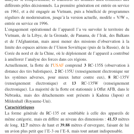
différents pôles décisionnels. La première génération est entrée en service
en 1961, et a été engagée au Vietnam, puis a bénéficié de programmes
réguliers de modernisation, jusqu’à la version actuelle, modèle « V/W »,
entrée en service en 1996.
L’engagement opérationnel de l’appareil l’a vu survoler le territoire du
Vietnam, de la Libye, de la Grenade, de Panama, de l’Irak, des Balkans
et de l’Afghanistan, mais aussi mener des missions d’observation à la
limite des espaces aériens de l’Union Soviétique (puis de la Russie), de la
Corée du nord et de la Chine, où le déploiement de l’appareil a contribué
à améliorer l’analyse des forces dans ces régions.
3
Actuellement, la flotte de l'
USAF
comprend
RC-135S (observation à
2
distance des tirs balistiques),
RC-135U (renseignement électronique sur
8
les systèmes adverses, pour mieux lutter contre eux),
RC-135V
13
(renseignement électronique) et
RC-135W (renseignement
électronique). La majorité de la flotte est stationnée à Offut AFB, dans le
Nebraska, mais des détachements sont présents à Kadena (Japon) et
Mildenhall (Royaume-Uni).
Caractéristiques
La forme générale du RC-135 est semblable à celle des appareils de
41.53
même catégorie, mais en diffère au niveau des dimensions :
mètres
12.7
39.88
de long,
mètres de haut et
mètres d’envergure, faisant de lui
un avion plus petit que l’E-3 ou l’E-8, mais tout autant indispensable.