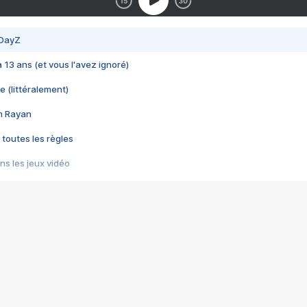
 DayZ
 a 13 ans (et vous l'avez ignoré)
e (littéralement)
im Rayan
 toutes les règles
s les jeux vidéo
us choquant de Rockstar ? - Le scandale BULLY
e plus moche de Steam
du RÊVE tourne au CAUCHEMAR
pendant 8 heures
it… à tort