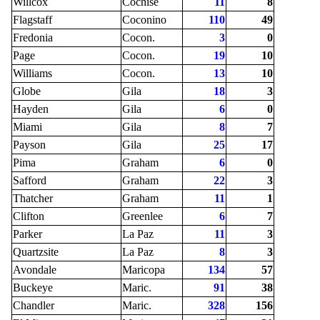
Willcox
Cochise
11
8
Flagstaff
Coconino
110
49
Fredonia
Cocon.
3
0
Page
Cocon.
19
10
Williams
Cocon.
13
10
Globe
Gila
18
3
Hayden
Gila
6
0
Miami
Gila
8
7
Payson
Gila
25
17
Pima
Graham
6
0
Safford
Graham
22
3
Thatcher
Graham
11
1
Clifton
Greenlee
6
7
Parker
La Paz
11
3
Quartzsite
La Paz
8
3
Avondale
Maricopa
134
57
Buckeye
Maric.
91
38
Chandler
Maric.
328
156