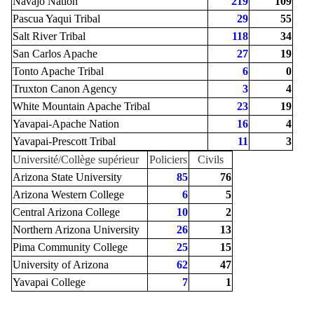
Navajo Nation
219
109
Pascua Yaqui Tribal
29
55
Salt River Tribal
118
34
San Carlos Apache
27
19
Tonto Apache Tribal
6
0
Truxton Canon Agency
3
4
White Mountain Apache Tribal
23
19
Yavapai-Apache Nation
16
4
Yavapai-Prescott Tribal
11
3
Université/Collège supérieur
Policiers
Civils
Arizona State University
85
76
Arizona Western College
6
5
Central Arizona College
10
2
Northern Arizona University
26
13
Pima Community College
25
15
University of Arizona
62
47
Yavapai College
7
1