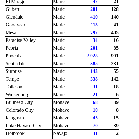
El Mirage
Maric.
47
21
Gilbert
Maric.
281
128
Glendale
Maric.
410
140
Goodyear
Maric.
113
41
Mesa
Maric.
797
405
Paradise Valley
Maric.
34
16
Peoria
Maric.
201
85
Phoenix
Maric.
2 928
991
Scottsdale
Maric.
385
231
Surprise
Maric.
143
55
Tempe
Maric.
338
142
Tolleson
Maric.
31
18
Wickenburg
Maric.
21
6
Bullhead City
Mohave
68
39
Colorado City
Mohave
10
8
Kingman
Mohave
45
15
Lake Havasu City
Mohave
70
39
Holbrook
Navajo
11
2