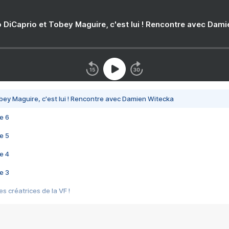
 DiCaprio et Tobey Maguire, c'est lui ! Rencontre avec Dam
bey Maguire, c'est lui ! Rencontre avec Damien Witecka
e 6
e 5
e 4
e 3
s créatrices de la VF !
e 2
e 1