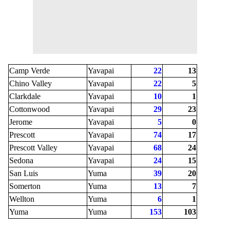
Camp Verde
Yavapai
22
13
Chino Valley
Yavapai
22
5
Clarkdale
Yavapai
10
1
Cottonwood
Yavapai
29
23
Jerome
Yavapai
5
0
Prescott
Yavapai
74
17
Prescott Valley
Yavapai
68
24
Sedona
Yavapai
24
15
San Luis
Yuma
39
20
Somerton
Yuma
13
7
Wellton
Yuma
6
1
Yuma
Yuma
153
103