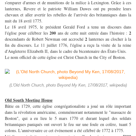
s'emparer d'armes et de munitions de la milice à Lexington. Grâce à ces
lanternes, Revere et le patriote William Dawes ont pu prendre leurs
chevaux et aller avertir les rebelles de l'arrivée des britanniques dans la
nuit du 18 avril 1775.
Le 18 avril 1975, le président Gerald Ford a tenu un discours dans
200
2
l'église pour célébrer les
ans de cette nuit entrée dans l'histoire :
2
descendants de Robert Newman ont accroché
lanternes au clocher à la
fin du discours. Le 11 juillet 1776, l'église a reçu la visite de la reine
d'Angleterre Elizabeth II, dans le cadre du bicentenaire des États-Unis.
Le nom officiel de cette église est Christ Church in the City of Boston.
(L'Old North Church, photo Beyond My Ken, 17/08/2017, wikipedia)
Old South Meeting House
Bâtie en 1729, cette église congrégationaliste a joué un rôle important
dans la révolution américaine, commémorant notamment le "massacre de
Boston", qui a eu lieu le 5 mars 1770 et durant lequel des soldats
britanniques paniqués ont ouvert le feu sur une foule en colère, tuant 5
colons. L'anniversaire ce cet événement a été célébré de 1772 à 1775.