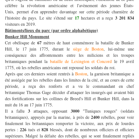
célèbre la révolution américaine et l'avènement des jeunes États-
Unis, permet d'en apprendre davantage sur cette période charnière de
17
3 201 834
l'histoire du pays. Le site s'étend sur
hectares et a reçu
visiteurs en 2019.
Bâtiments/lieux du parc (par ordre alphabétique)
Bunker Hill Monument
67
Cet obélisque de
mètres de haut commémore la bataille de Bunker
Hill, le 17 juin 1775, durant le
siège de Boston
, lui-même une
conséquence des affrontements entre les miliciens et les troupes
britanniques pendant la
bataille de Lexington et Concord
le 19 avril
1775, où les rebelles américains ont repoussé les soldats du roi.
Après que ces derniers soient rentrés à
Boston
, la garnison britannique a
été assiégée par les rebelles dans les limites de la cité, et au cours de cette
période, a reçu des renforts et a vu le commandant en chef
britannique Thomas Gage décider d'attaquer les insurgés qui avaient bâti
des fortifications sur les collines de Breed's Hill et Bunker Hill, dans la
nuit du 16 au 17 juin 1775.
3
3000
Il a fallu
attaques, opposant
"Tuniques rouges" (soldats
2400
britanniques), appuyés par la marine, à près de
rebelles, pour voir
finalement les britanniques remporter la victoire, aux prix de lourdes
226
828
pertes :
tués et
blessés, dont de nombreux officiers et officiers
supérieurs. Malgré la défaite des rebelles, qui se sont finalement repliés