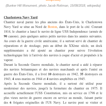
(Bunker Hill Monument, photo Jacob Rottman, 15/08/2018, wikipedia)
Charlestown Navy Yard
Chantier naval parmi les plus anciens des États-Unis, le Charlestown
Navy Yard se situe au Nord de
Boston
, dans le port de la cité. Courant
1814, le chantier a lancé le navire de ligne USS Independence (armée de
90
canons), puis quelques autres petits navires dans les années suivantes.
Au cours de la guerre civile américaine, il a surtout servi de chantier de
réparations et de stockage, puis au début du XXème siècle, un dock
supplémentaire a été ajouté au chantier pour suivre l'évolution
technologique liée à l'arrivée des navires à coque d'acier et propulsés à la
vapeur.
Durant la Seconde Guerre mondiale, le chantier naval a aidé à réparer
des navires britanniques et des navires marchands et après l'entré en
10
35
guerre des États-Unis, il a livré
destroyers en 1942,
destroyers en
4
4
1943,
sous-marins en 1944 et
navires amphibies en 1945.
Après la Seconde Guerre mondiale, il a surtout été utilisé pour
moderniser des navires, jusqu'à la fermeture du chantier en 1975. Il
accueille actuellement l'USS Constitution, mis en service en 1798 et le
plus vieux navire de guerre encore en service au monde, faisant partie
6
des
frégates originelles de l'US Navy. Le navire peut se visiter et