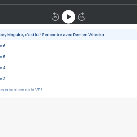
bey Maguire, c'est lui ! Rencontre avec Damien Witecka
e 6
e 5
e 4
e 3
s créatrices de la VF !
e 2
e 1
e Mektoub My Love arrive enfin ! Rencontre avec Shaïn Boumedine et Sal
i : après Toni en famille