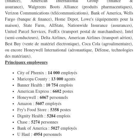
(finance), American International Group (finance &
assurance), Walgreens Boots Alliance (produits pharmaceutiques),
Verizon Communications (télécommunications), Bank of America, Wells
Fargo (banque & finance), Home Depot, Lowe's (équipements pour la
maison), State Farm, AllState, Nationwide Insurance (assurances),
United Parcel Services, FedEx (transport postal de marchandises), Intel
(semi-conducteurs), Delta Airlines, American Airlines (transport aérien),
Best Buy (vente de matériel électronique), Coca Cola (agroalimentaire),
ou encore Honeywell International (aéronautique, Défense, technologies
des matériaux).
Principaux employeurs
14 000
City of Phœnix :
employés
13 000
Maricopa County :
agents
10 754
Banner Health :
emplois
6602
American Express :
postes
6067
Honeywell :
personnels
5607
Amazon :
employés
5358
Fry's Food Store :
postes
5284
Dignity Health :
emplois
5274
Chase :
personnes
5027
Bank of America :
employés
4954
U Haul :
personnels