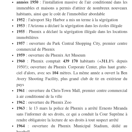
années 1950
: l'installation massive de l'air conditionné dans les
immeubles et maisons a permis d'attirer de nombreux nouveaux
habitants, ainsi que le coût de l'immobilier abordable
1952
: l'aéroport Sky Harbor a mis un terme à la ségrégation
1953
: l'Arizona a déclaré la ségrégation dans les écoles illégale
1955
: Phœnix a déclaré la ségrégation illégale dans les locations
immobilières
1957
: ouverture du Park Central Shopping City, premier centre
commercial de Phœnix
1959
: ouverture du Phœnix Art Museum
1960
439 170
311.1
: Phœnix comptait
habitants (+
% depuis
1950!); ouverture du Phœnix Corporate Center, plus haut gratte-
104
ciel d'alors, avec ses
mètres. La même année a ouvert la Ben
Avery Shooting Facility, plus grand club de tir en extérieur du
pays
1961
: ouverture du Chris-Town Mall, premier centre commercial
à air conditionné de la ville
1962
: ouverture du Phœnix Zoo
1963
: le 13 mars la police de Phœnix a arrêté Ernesto Miranda
sans l'informer de ses droits, ce qui a conduit la Cour Suprême à
rendre obligatoire la lecture de ses droits à tout suspect arrêté
1964
: ouverture du Phœnix Municipal Stadium, dédié au
baseball