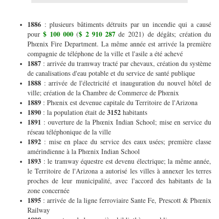
1886
: plusieurs bâtiments détruits par un incendie qui a causé
$ 100 000
$ 2 910 287
pour
(
de 2021) de dégâts; création du
Phœnix Fire Department. La même année est arrivée la première
compagnie de téléphone de la ville et l'asile a été achevé
1887
: arrivée du tramway tracté par chevaux, création du système
de canalisations d'eau potable et du service de santé publique
1888
: arrivée de l'électricité et inauguration du nouvel hôtel de
ville; création de la Chambre de Commerce de Phœnix
1889
: Phœnix est devenue capitale du Territoire de l'Arizona
1890
3152
: la population était de
habitants
1891
: ouverture de la Phœnix Indian School; mise en service du
réseau téléphonique de la ville
1892
: mise en place du service des eaux usées; première classe
amérindienne à la Phœnix Indian School
1893
: le tramway équestre est devenu électrique; la même année,
le Territoire de l'Arizona a autorisé les villes à annexer les terres
proches de leur municipalité, avec l'accord des habitants de la
zone concernée
1895
: arrivée de la ligne ferroviaire Sante Fe, Prescott & Phœnix
Railway