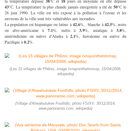
38
18
la température dépasse
°C et
jours en moyenne où elle dépasse
43
50
°C. La température la plus chaude jamais enregistrée a été de
°C le
26 juin 1990. La ville est très exposé à la pollution à l'ozone et les
environs de la ville sont très vulnérables aux incendies.
42.6
42.5
La population est hispanique ou latino à
%, blanche à
%, noire
7.1
3.9
3.8
ou afro-américaine à
%, métis à
%, asiatique à
%,
2.1
amérindienne ou native d'Alaska à
%, hawaïenne ou native du
0.2
Pacifique à
%.
(Les 15 villages de Ph6nix, image Ixnayonthetimmay, 15/04/2008,
wikipedia)
(Village d'Ahwahutukee Foothills, photo FSIXV, 30/11/2014,
www.panoramio.com, wikipedia)