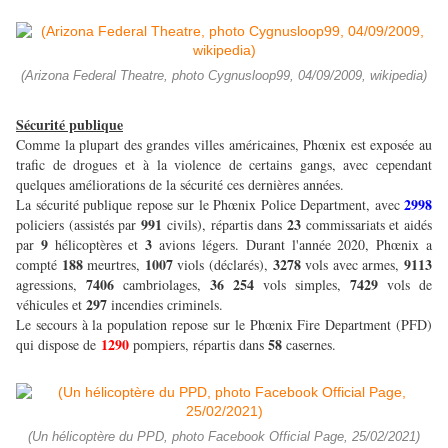
(Arizona Federal Theatre, photo Cygnusloop99, 04/09/2009, wikipedia)
Sécurité publique
Comme la plupart des grandes villes américaines, Phœnix est exposée au
trafic de drogues et à la violence de certains gangs, avec cependant
quelques améliorations de la sécurité ces dernières années.
2998
La sécurité publique repose sur le Phœnix Police Department, avec
991
23
policiers (assistés par
civils), répartis dans
commissariats et aidés
9
3
par
hélicoptères et
avions légers. Durant l'année 2020, Phœnix a
188
1007
3278
9113
compté
meurtres,
viols (déclarés),
vols avec armes,
7406
36 254
7429
agressions,
cambriolages,
vols simples,
vols de
297
véhicules et
incendies criminels.
Le secours à la population repose sur le Phœnix Fire Department (PFD)
1290
58
qui dispose de
pompiers, répartis dans
casernes.
(Un hélicoptère du PPD, photo Facebook Official Page, 25/02/2021)