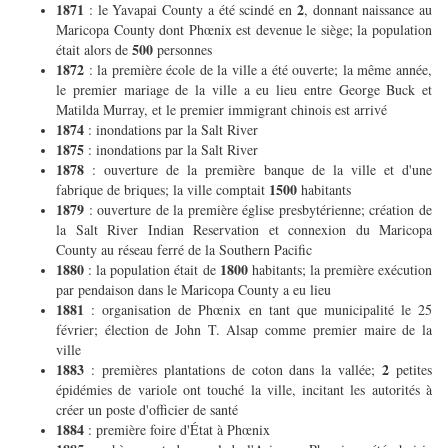
1871
2
: le Yavapai County a été scindé en
, donnant naissance au
Maricopa County dont Phœnix est devenue le siège; la population
500
était alors de
personnes
1872
: la première école de la ville a été ouverte; la même année,
le premier mariage de la ville a eu lieu entre George Buck et
Matilda Murray, et le premier immigrant chinois est arrivé
1874
: inondations par la Salt River
1875
: inondations par la Salt River
1878
: ouverture de la première banque de la ville et d'une
1500
fabrique de briques; la ville comptait
habitants
1879
: ouverture de la première église presbytérienne; création de
la Salt River Indian Reservation et connexion du Maricopa
County au réseau ferré de la Southern Pacific
1880
1800
: la population était de
habitants; la première exécution
par pendaison dans le Maricopa County a eu lieu
1881
: organisation de Phœnix en tant que municipalité le 25
février; élection de John T. Alsap comme premier maire de la
ville
1883
2
: premières plantations de coton dans la vallée;
petites
épidémies de variole ont touché la ville, incitant les autorités à
créer un poste d'officier de santé
1884
: première foire d'État à Phœnix