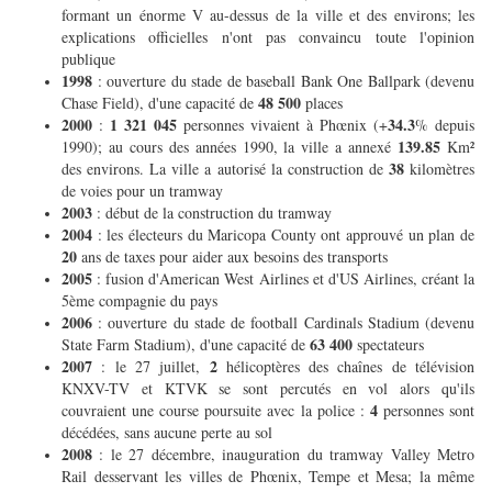
formant un énorme V au-dessus de la ville et des environs; les
explications officielles n'ont pas convaincu toute l'opinion
publique
1998
: ouverture du stade de baseball Bank One Ballpark (devenu
48 500
Chase Field), d'une capacité de
places
2000
1 321 045
34.3
:
personnes vivaient à Phœnix (+
% depuis
139.85
1990); au cours des années 1990, la ville a annexé
Km²
38
des environs. La ville a autorisé la construction de
kilomètres
de voies pour un tramway
2003
: début de la construction du tramway
2004
: les électeurs du Maricopa County ont approuvé un plan de
20
ans de taxes pour aider aux besoins des transports
2005
: fusion d'American West Airlines et d'US Airlines, créant la
5ème compagnie du pays
2006
: ouverture du stade de football Cardinals Stadium (devenu
63 400
State Farm Stadium), d'une capacité de
spectateurs
2007
2
: le 27 juillet,
hélicoptères des chaînes de télévision
KNXV-TV et KTVK se sont percutés en vol alors qu'ils
4
couvraient une course poursuite avec la police :
personnes sont
décédées, sans aucune perte au sol
2008
: le 27 décembre, inauguration du tramway Valley Metro
Rail desservant les villes de Phœnix, Tempe et Mesa; la même