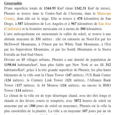
Géographie
1344.95
1342.31
D'une superficie totale de
Km² (dont
Km² de terres),
Phœnix se trouve dans le Centre-Sud de l'Arizona, dans le
Maricopa
478
County
, dont elle est le siège. Elle se trouve à
kilomètres de San
587
967
Diego, à
kilomètres de Los Angeles et à
kilomètres de
San Jose
300
(
Californie
) et la frontière mexicaine est à moins de
kilomètres.
L'aire métropolitaine est surnommée la vallée du soleil, se trouve à une
331
altitude moyenne de
mètres : elle est entourée au Nord-Est par les
McDowell Mountains, à l'Ouest par les White Tank Mountains, à l'Est
par les Supersition Mountains, et par les South Mountains et la Sierra
Estralla au Sud-Sud-Ouest.
15
Divisée en
villages urbains, Phœnix a une densité de population de
1198.04
11 312
habitants/km², bien plus faible que New York et ses
habitants/Km², grâce à la très grande superficie de Phœnix; les plus hauts
147
bâtiments de la ville sont la Chase Tower (
mètres), l'US Bank Center
124
121
(
mètres), la Century Link Tower (
mètres), l'Alliance Bank
117
116
Tower (
mètres), le 44 Monroe (
mètres), ou encore la BMO
114
Tower (
mètres).
Le climat de la ville est de type désertique chaud, avec des étés longs et
3872
chauds et des hivers courts et tempérés; avec
heures de soleil en
300
moyenne par an (
jours de soleil en moyenne), Phœnix est la ville la
107
plus ensoleillée de la planète. La ville a en moyenne
jours par an où