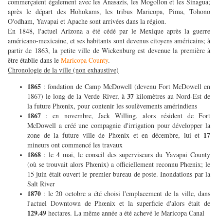
commerçaient également avec les Anasazis, les Mogollon et les Sinagua;
après le départ des Hohokams, les tribus Maricopa, Pima, Tohono
O'odham, Yavapai et Apache sont arrivées dans la région.
En 1848, l'actuel Arizona a été cédé par le Mexique après la guerre
américano-mexicaine, et ses habitants sont devenus citoyens américains; à
partir de 1863, la petite ville de Wickenburg est devenue la première à
être établie dans le
Maricopa County
.
Chronologie de la ville (non exhaustive)
1865
: fondation de Camp McDowell (devenu Fort McDowell en
37
1867) le long de la Verde River, à
kilomètres au Nord-Est de
la future Phœnix, pour contenir les soulèvements amérindiens
1867
: en novembre, Jack Willing, alors résident de Fort
McDowell a créé une compagnie d'irrigation pour développer la
17
zone de la future ville de Phœnix et en décembre, lui et
mineurs ont commencé les travaux
1868
: le 4 mai, le conseil des superviseurs du Yavapai County
(où se trouvait alors Phœnix) a officiellement reconnu Phœnix; le
15 juin était ouvert le premier bureau de poste. Inondations par la
Salt River
1870
: le 20 octobre a été choisi l'emplacement de la ville, dans
l'actuel Downtown de Phœnix et la superficie d'alors était de
129.49
hectares. La même année a été achevé le Maricopa Canal