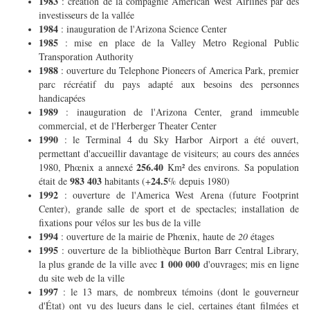
1983
: création de la compagnie American West Airlines par des
investisseurs de la vallée
1984
: inauguration de l'Arizona Science Center
1985
: mise en place de la Valley Metro Regional Public
Transporation Authority
1988
: ouverture du Telephone Pioneers of America Park, premier
parc récréatif du pays adapté aux besoins des personnes
handicapées
1989
: inauguration de l'Arizona Center, grand immeuble
commercial, et de l'Herberger Theater Center
1990
: le Terminal 4 du Sky Harbor Airport a été ouvert,
permettant d'accueillir davantage de visiteurs; au cours des années
256.40
1980, Phœnix a annexé
Km² des environs. Sa population
983 403
24.5
était de
habitants (+
% depuis 1980)
1992
: ouverture de l'America West Arena (future Footprint
Center), grande salle de sport et de spectacles; installation de
fixations pour vélos sur les bus de la ville
1994
: ouverture de la mairie de Phœnix, haute de
20
étages
1995
: ouverture de la bibliothèque Burton Barr Central Library,
1 000 000
la plus grande de la ville avec
d'ouvrages; mis en ligne
du site web de la ville
1997
: le 13 mars, de nombreux témoins (dont le gouverneur
d'État) ont vu des lueurs dans le ciel, certaines étant filmées et