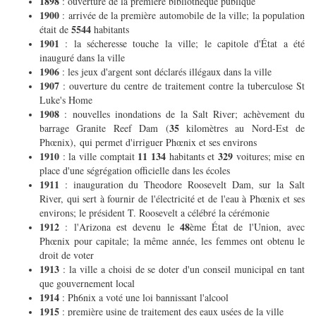
1898
: ouverture de la première bibliothèque publique
1900
: arrivée de la première automobile de la ville; la population
5544
était de
habitants
1901
: la sécheresse touche la ville; le capitole d'État a été
inauguré dans la ville
1906
: les jeux d'argent sont déclarés illégaux dans la ville
1907
: ouverture du centre de traitement contre la tuberculose St
Luke's Home
1908
: nouvelles inondations de la Salt River; achèvement du
35
barrage Granite Reef Dam (
kilomètres au Nord-Est de
Phœnix), qui permet d'irriguer Phœnix et ses environs
1910
11 134
329
: la ville comptait
habitants et
voitures; mise en
place d'une ségrégation officielle dans les écoles
1911
: inauguration du Theodore Roosevelt Dam, sur la Salt
River, qui sert à fournir de l'électricité et de l'eau à Phœnix et ses
environs; le président T. Roosevelt a célébré la cérémonie
1912
48
: l'Arizona est devenu le
ème État de l'Union, avec
Phœnix pour capitale; la même année, les femmes ont obtenu le
droit de voter
1913
: la ville a choisi de se doter d'un conseil municipal en tant
que gouvernement local
1914
: Ph6nix a voté une loi bannissant l'alcool
1915
: première usine de traitement des eaux usées de la ville