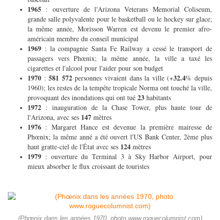
1965
: ouverture de l'Arizona Veterans Memorial Coliseum,
grande salle polyvalente pour le basketball ou le hockey sur glace;
la même année, Morisson Warren est devenu le premier afro-
américain membre du conseil municipal
1969
: la compagnie Santa Fe Railway a cessé le transport de
passagers vers Phœnix; la même année, la ville a taxé les
cigarettes et l'alcool pour l'aider pour son budget
1970
581 572
32.4
:
personnes vivaient dans la ville (+
% depuis
1960); les restes de la tempête tropicale Norma ont touché la ville,
23
provoquant des inondations qui ont tué
habitants
1972
: inauguration de la Chase Tower, plus haute tour de
147
l'Arizona, avec ses
mètres
1976
: Margaret Hance est devenue la première mairesse de
Phœnix; la même anné a été ouvert l'US Bank Center, 2ème plus
124
haut gratte-ciel de l'État avec ses
mètres
1979
: ouverture du Terminal 3 à Sky Harbor Airport, pour
mieux absorber le flux croissant de touristes
(Phœnix dans les années 1970, photo www.roguecolumnist.com)