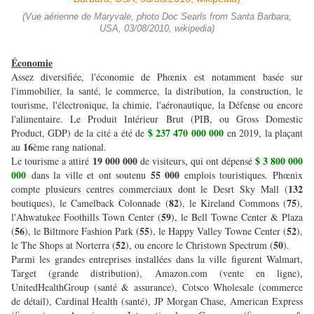
(Vue aérienne de Maryvale, photo Doc Searls from Santa Barbara,
USA, 03/08/2010, wikipedia)
Économie
Assez diversifiée, l'économie de Phœnix est notamment basée sur
l'immobilier, la santé, le commerce, la distribution, la construction, le
tourisme, l'électronique, la chimie, l'aéronautique, la Défense ou encore
l'alimentaire. Le Produit Intérieur Brut (PIB, ou Gross Domestic
$ 237 470 000 000
Product, GDP) de la cité a été de
en 2019, la plaçant
16
au
ème rang national.
19 000 000
$ 3 800 000
Le tourisme a attiré
de visiteurs, qui ont dépensé
000
55 000
dans la ville et ont soutenu
emplois touristiques. Phœnix
132
compte plusieurs centres commerciaux dont le Desrt Sky Mall (
82
75
boutiques), le Camelback Colonnade (
), le Kireland Commons (
),
59
l'Ahwatukee Foothills Town Center (
), le Bell Towne Center & Plaza
56
55
52
(
), le Biltmore Fashion Park (
), le Happy Valley Towne Center (
),
52
50
le The Shops at Norterra (
), ou encore le Christown Spectrum (
).
Parmi les grandes entreprises installées dans la ville figurent Walmart,
Target (grande distribution), Amazon.com (vente en ligne),
UnitedHealthGroup (santé & assurance), Cotsco Wholesale (commerce
de détail), Cardinal Health (santé), JP Morgan Chase, American Express