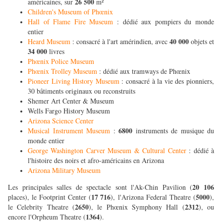
26 500
américaines, sur
m²
Children's Museum of Phœnix
Hall of Flame Fire Museum
: dédié aux pompiers du monde
entier
40 000
Heard Museum
: consacré à l'art amérindien, avec
objets et
34 000
livres
Phœnix Police Museum
Phœnix Trolley Museum
: dédié aux tramways de Phœnix
Pioneer Living History Museum
: consacré à la vie des pionniers,
30 bâtiments originaux ou reconstruits
Shemer Art Center & Museum
Wells Fargo History Museum
Arizona Science Center
6800
Musical Instrument Museum
:
instruments de musique du
monde entier
George Washington Carver Museum & Cultural Center
: dédié à
l'histoire des noirs et afro-américains en Arizona
Arizona Military Museum
20 106
Les principales salles de spectacle sont l'Ak-Chin Pavilion (
17 716
5000
places), le Footprint Center (
), l'Arizona Federal Theatre (
),
2650
2312
le Celebrity Theatre (
), le Phœnix Symphony Hall (
), ou
1364
encore l'Orpheum Theatre (
).