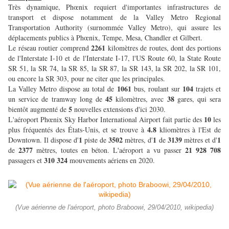
Très dynamique, Phœnix requiert d'importantes infrastructures de
transport et dispose notamment de la Valley Metro Regional
Transportation Authority (surnommée Valley Metro), qui assure les
déplacements publics à Phœnix, Tempe, Mesa, Chandler et Gilbert.
2261
Le réseau routier comprend
kilomètres de routes, dont des portions
de l'Interstate I-10 et de l'Interstate I-17, l'US Route 60, la State Route
SR 51, la SR 74, la SR 85, la SR 87, la SR 143, la SR 202, la SR 101,
ou encore la SR 303, pour ne citer que les principales.
1061
104
La Valley Metro dispose au total de
bus, roulant sur
trajets et
45
38
un service de tramway long de
kilomètres, avec
gares, qui sera
5
bientôt augmenté de
nouvelles extensions d'ici 2030.
10
L'aéroport Phœnix Sky Harbor International Airport fait partie des
les
4.8
plus fréquentés des États-Unis, et se trouve à
kliomètres à l'Est de
1
3502
1
3139
1
Downtown. Il dispose d'
piste de
mètres, d'
de
mètres et d'
2377
21 928 708
de
mètres, toutes en béton. L'aéroport a vu passer
310 324
passagers et
mouvements aériens en 2020.
(Vue aérienne de l'aéroport, photo Braboowi, 29/04/2010, wikipedia)