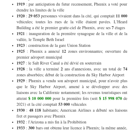
1919
: par anticipation du futur recensement, Phœnix a voté pour
étendre les limites de la ville
1920
29 053
11 000
:
personnes vivaient dans la cité, qui comptait
véhicules; toutes les rues de la ville étaient pavées. L'Heard
7
Building a été le premier gratte-ciel de Phœnix, avec ses
étages
1921
: inauguration de la première synagogue de la ville et de la
vallée, le Temple Beth Israel
1923
: construction de la gare Union Station
1925
12
: Phœnix a annexé
zones environnantes; ouverture du
premier aéroport municipal
1927
: le Salt River Canal a été dévié en souterrain
1928
2
74
: la ville a terminé
ans d'annexions, avec un total de
zones absorbées; début de la construction du Sky Harbor Airport
1929
: Phœnix a vendu son aéroport municipal, pour n'avoir plus
que le Sky Harbor Airport, amené à se développer avec des
liaisons avec la Californie notamment; les revenus touristiques ont
$ 10 000 000
$ 15 998 070
atteint
pour la première fois (soit
de
53 000
2021) et la cité comptait
véhicules
1930
48 118
:
habitants; American Airlines a débuté ses liaisons
fret et passagers avec Phœnix
1932
: l'Arizona a mis fin à la Prohibition
1933
300
:
bars ont obtenu leur licence à Phœnix; la même année,