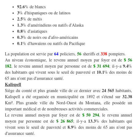
92.6
% de blancs
3
% d'hispaniques ou de latinos
2.5
% de métis
1.3
% d'amérindiens ou natifs d'Alaska
0.8
% d'asiatiques
0.3
% de noirs ou d'afro-américains
0.1
% d'hawaïens ou natifs du Pacifique
64
56
338
La population est servie par
policiers,
sheriffs et
pompiers.
$ 56
Au niveau économique, le revenu annuel moyen par foyer est de
182
$ 31 694
9.4
, le revenu annuel moyen par personne est de
; il-y-a
%
10.1
des habitants qui vivent sous le seuil de pauvreté et
% des moins de
65 ans n'ont pas d'assurance santé.
Kalispell
24 565
Siège du comté et plus grande ville de ce dernier avec
habitants,
32.38
Kalispell a été organisée en municipalité en 1892 et s'étend sur
Km². Plus grande ville du Nord-Ouest du Montana, elle possède un
important médical et de nombreuses activités commerciales.
$ 50 294
Le revenu annuel moyen par foyer est de
, le revenu annuel
$ 26 865
13.3
moyen par personne est de
; il-y-a
% des habitants qui
8.9
vivent sous le seuil de pauvreté et
% des moins de 65 ans n'ont pas
d'assurance santé.