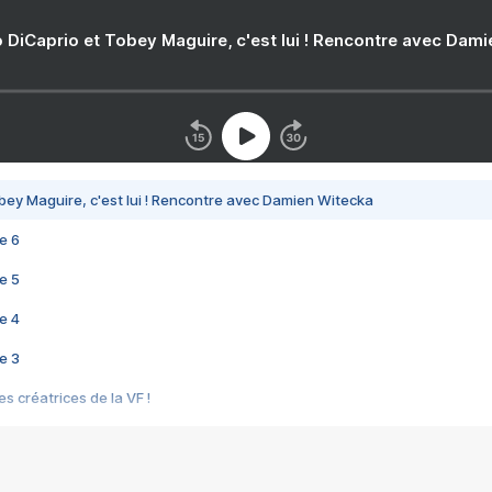
 DiCaprio et Tobey Maguire, c'est lui ! Rencontre avec Dam
bey Maguire, c'est lui ! Rencontre avec Damien Witecka
e 6
e 5
e 4
e 3
s créatrices de la VF !
e 2
e 1