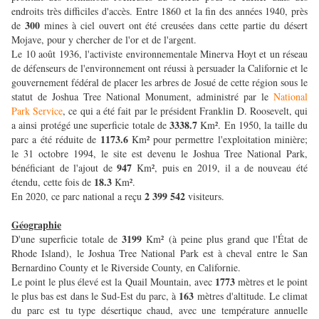
endroits très difficiles d'accès. Entre 1860 et la fin des années 1940, près
300
de
mines à ciel ouvert ont été creusées dans cette partie du désert
Mojave, pour y chercher de l'or et de l'argent.
Le 10 août 1936, l'activiste environnementale Minerva Hoyt et un réseau
de défenseurs de l'environnement ont réussi à persuader la Californie et le
gouvernement fédéral de placer les arbres de Josué de cette région sous le
statut de Joshua Tree National Monument, administré par le
National
Park Service
, ce qui a été fait par le président Franklin D. Roosevelt, qui
3338.7
a ainsi protégé une superficie totale de
Km². En 1950, la taille du
1173.6
parc a été réduite de
Km² pour permettre l'exploitation minière;
le 31 octobre 1994, le site est devenu le Joshua Tree National Park,
947
bénéficiant de l'ajout de
Km², puis en 2019, il a de nouveau été
18.3
étendu, cette fois de
Km².
2 399 542
En 2020, ce parc national a reçu
visiteurs.
Géographie
3199
D'une superficie totale de
Km² (à peine plus grand que l'État de
Rhode Island), le Joshua Tree National Park est à cheval entre le San
Bernardino County et le Riverside County, en Californie.
1773
Le point le plus élevé est la Quail Mountain, avec
mètres et le point
163
le plus bas est dans le Sud-Est du parc, à
mètres d'altitude. Le climat
du parc est tu type désertique chaud, avec une température annuelle