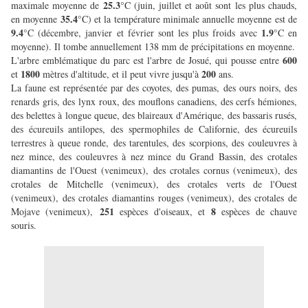
25.3
maximale moyenne de
°C (juin, juillet et août sont les plus chauds,
35.4
en moyenne
°C) et la température minimale annuelle moyenne est de
9.4
1.9
°C (décembre, janvier et février sont les plus froids avec
°C en
moyenne). Il tombe annuellement 138 mm de précipitations en moyenne.
600
L'arbre emblématique du parc est l'arbre de Josué, qui pousse entre
1800
200
et
mètres d'altitude, et il peut vivre jusqu'à
ans.
La faune est représentée par des coyotes, des pumas, des ours noirs, des
renards gris, des lynx roux, des mouflons canadiens, des cerfs hémiones,
des belettes à longue queue, des blaireaux d'Amérique, des bassaris rusés,
des écureuils antilopes, des spermophiles de Californie, des écureuils
terrestres à queue ronde, des tarentules, des scorpions, des couleuvres à
nez mince, des couleuvres à nez mince du Grand Bassin, des crotales
diamantins de l'Ouest (venimeux), des crotales cornus (venimeux), des
crotales de Mitchelle (venimeux), des crotales verts de l'Ouest
(venimeux), des crotales diamantins rouges (venimeux), des crotales de
251
8
Mojave (venimeux),
espèces d'oiseaux, et
espèces de chauve
souris.