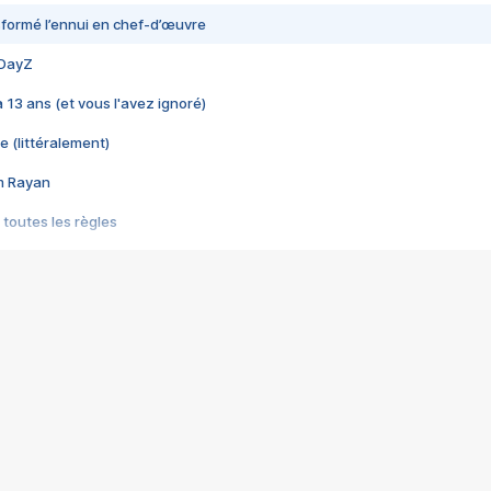
nsformé l’ennui en chef-d’œuvre
 DayZ
 a 13 ans (et vous l'avez ignoré)
e (littéralement)
im Rayan
 toutes les règles
s les jeux vidéo
us choquant de Rockstar ? - Le scandale BULLY
e plus moche de Steam
du RÊVE tourne au CAUCHEMAR
pendant 8 heures
it… à tort