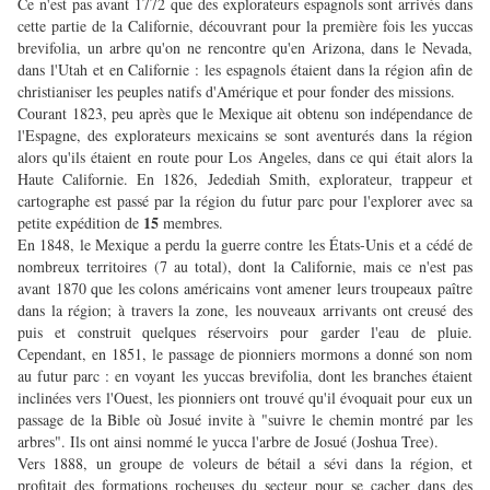
Ce n'est pas avant 1772 que des explorateurs espagnols sont arrivés dans
cette partie de la Californie, découvrant pour la première fois les yuccas
brevifolia, un arbre qu'on ne rencontre qu'en Arizona, dans le Nevada,
dans l'Utah et en Californie : les espagnols étaient dans la région afin de
christianiser les peuples natifs d'Amérique et pour fonder des missions.
Courant 1823, peu après que le Mexique ait obtenu son indépendance de
l'Espagne, des explorateurs mexicains se sont aventurés dans la région
alors qu'ils étaient en route pour Los Angeles, dans ce qui était alors la
Haute Californie. En 1826, Jedediah Smith, explorateur, trappeur et
cartographe est passé par la région du futur parc pour l'explorer avec sa
15
petite expédition de
membres.
En 1848, le Mexique a perdu la guerre contre les États-Unis et a cédé de
nombreux territoires (7 au total), dont la Californie, mais ce n'est pas
avant 1870 que les colons américains vont amener leurs troupeaux paître
dans la région; à travers la zone, les nouveaux arrivants ont creusé des
puis et construit quelques réservoirs pour garder l'eau de pluie.
Cependant, en 1851, le passage de pionniers mormons a donné son nom
au futur parc : en voyant les yuccas brevifolia, dont les branches étaient
inclinées vers l'Ouest, les pionniers ont trouvé qu'il évoquait pour eux un
passage de la Bible où Josué invite à "suivre le chemin montré par les
arbres". Ils ont ainsi nommé le yucca l'arbre de Josué (Joshua Tree).
Vers 1888, un groupe de voleurs de bétail a sévi dans la région, et
profitait des formations rocheuses du secteur pour se cacher dans des