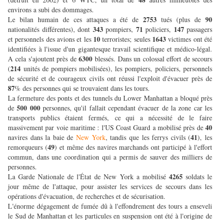
environs a subi des dommages.
2753
90
Le bilan humain de ces attaques a été de
tués (plus de
343
71
147
nationalités différentes), dont
pompiers,
policiers,
passagers
10
1643
et personnels des avions et les
terroristes; seules
victimes ont été
identifiées à l'issue d'un gigantesque travail scientifique et médico-légal.
6300
A cela s'ajoutent près de
blessés. Dans un colossal effort de secours
214
(
unités de pompiers mobilisées), les pompiers, policiers, personnels
de sécurité et de courageux civils ont réussi l'exploit d'évacuer près de
87
% des personnes qui se trouvaient dans les tours.
La fermeture des ponts et des tunnels du Lower Manhattan a bloqué près
500 000
de
personnes, qu'il fallait cependant évacuer de la zone car les
transports publics étaient fermés, ce qui a nécessité de le faire
40
massivement par voie maritime : l'US Coast Guard a mobilisé près de
41
navires dans la baie de
New York
, tandis que les ferrys civils (
), les
49
remorqueurs (
) et même des navires marchands ont participé à l'effort
commun, dans une coordination qui a permis de sauver des milliers de
personnes.
4265
La Garde Nationale de l'État de New York a mobilisé
soldats le
jour même de l'attaque, pour assister les services de secours dans les
opérations d'évacuation, de recherches et de sécurisation.
L'énorme dégagement de fumée dû à l'effondrement des tours a enseveli
le Sud de Manhattan et les particules en suspension ont été à l'origine de