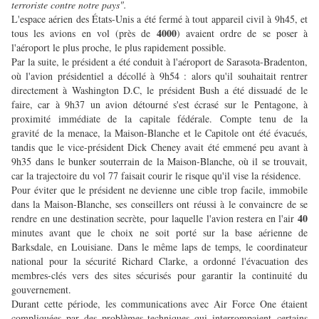
terroriste contre notre pays".
L'espace aérien des États-Unis a été fermé à tout appareil civil à 9h45, et
4000
tous les avions en vol (près de
) avaient ordre de se poser à
l'aéroport le plus proche, le plus rapidement possible.
Par la suite, le président a été conduit à l'aéroport de Sarasota-Bradenton,
où l'avion présidentiel a décollé à 9h54 : alors qu'il souhaitait rentrer
directement à Washington D.C, le président Bush a été dissuadé de le
faire, car à 9h37 un avion détourné s'est écrasé sur le Pentagone, à
proximité immédiate de la capitale fédérale. Compte tenu de la
gravité de la menace, la Maison-Blanche et le Capitole ont été évacués,
tandis que le vice-président Dick Cheney avait été emmené peu avant à
9h35 dans le bunker souterrain de la Maison-Blanche, où il se trouvait,
car la trajectoire du vol 77 faisait courir le risque qu'il vise la résidence.
Pour éviter que le président ne devienne une cible trop facile, immobile
dans la Maison-Blanche, ses conseillers ont réussi à le convaincre de se
40
rendre en une destination secrète, pour laquelle l'avion restera en l'air
minutes avant que le choix ne soit porté sur la base aérienne de
Barksdale, en Louisiane. Dans le même laps de temps, le coordinateur
national pour la sécurité Richard Clarke, a ordonné l'évacuation des
membres-clés vers des sites sécurisés pour garantir la continuité du
gouvernement.
Durant cette période, les communications avec Air Force One étaient
compliquées par des problèmes techniques qui interrompaient certains