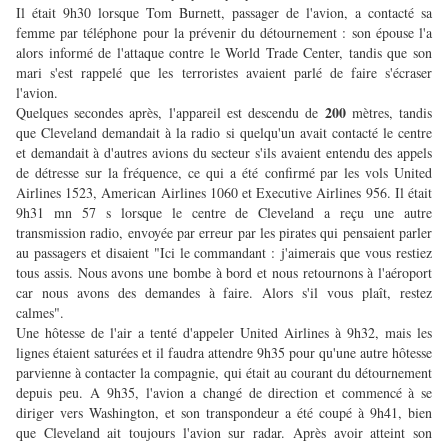
Il était 9h30 lorsque Tom Burnett, passager de l'avion, a contacté sa
femme par téléphone pour la prévenir du détournement : son épouse l'a
alors informé de l'attaque contre le World Trade Center, tandis que son
mari s'est rappelé que les terroristes avaient parlé de faire s'écraser
l'avion.
200
Quelques secondes après, l'appareil est descendu de
mètres, tandis
que Cleveland demandait à la radio si quelqu'un avait contacté le centre
et demandait à d'autres avions du secteur s'ils avaient entendu des appels
de détresse sur la fréquence, ce qui a été confirmé par les vols United
Airlines 1523, American Airlines 1060 et Executive Airlines 956. Il était
9h31 mn 57 s lorsque le centre de Cleveland a reçu une autre
transmission radio, envoyée par erreur par les pirates qui pensaient parler
au passagers et disaient "Ici le commandant : j'aimerais que vous restiez
tous assis. Nous avons une bombe à bord et nous retournons à l'aéroport
car nous avons des demandes à faire. Alors s'il vous plaît, restez
calmes".
Une hôtesse de l'air a tenté d'appeler United Airlines à 9h32, mais les
lignes étaient saturées et il faudra attendre 9h35 pour qu'une autre hôtesse
parvienne à contacter la compagnie, qui était au courant du détournement
depuis peu. A 9h35, l'avion a changé de direction et commencé à se
diriger vers Washington, et son transpondeur a été coupé à 9h41, bien
que Cleveland ait toujours l'avion sur radar. Après avoir atteint son