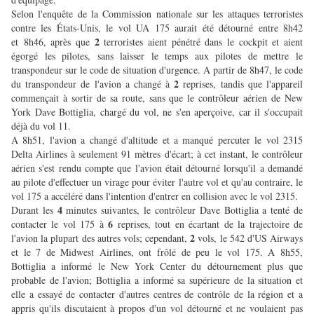
Selon l'enquête de la Commission nationale sur les attaques terroristes
contre les États-Unis, le vol UA 175 aurait été détourné entre 8h42
2
et 8h46, après que
terroristes aient pénétré dans le cockpit et aient
égorgé les pilotes, sans laisser le temps aux pilotes de mettre le
transpondeur sur le code de situation d'urgence. A partir de 8h47, le code
2
du transpondeur de l'avion a changé à
reprises, tandis que l'appareil
commençait à sortir de sa route, sans que le contrôleur aérien de New
York Dave Bottiglia, chargé du vol, ne s'en aperçoive, car il s'occupait
déjà du vol 11.
A 8h51, l'avion a changé d'altitude et a manqué percuter le vol 2315
Delta Airlines à seulement 91 mètres d'écart; à cet instant, le contrôleur
aérien s'est rendu compte que l'avion était détourné lorsqu'il a demandé
au pilote d'effectuer un virage pour éviter l'autre vol et qu'au contraire, le
vol 175 a accéléré dans l'intention d'entrer en collision avec le vol 2315.
4
Durant les
minutes suivantes, le contrôleur Dave Bottiglia a tenté de
6
contacter le vol 175 à
reprises, tout en écartant de la trajectoire de
2
l'avion la plupart des autres vols; cependant,
vols, le 542 d'US Airways
et le 7 de Midwest Airlines, ont frôlé de peu le vol 175. A 8h55,
Bottiglia a informé le New York Center du détournement plus que
probable de l'avion; Bottiglia a informé sa supérieure de la situation et
elle a essayé de contacter d'autres centres de contrôle de la région et a
appris qu'ils discutaient à propos d'un vol détourné et ne voulaient pas