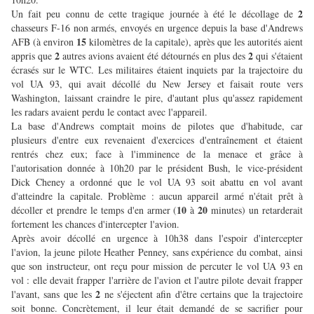
2
Un fait peu connu de cette tragique journée à été le décollage de
chasseurs F-16 non armés, envoyés en urgence depuis la base d'Andrews
15
AFB (à environ
kilomètres de la capitale), après que les autorités aient
2
2
appris que
autres avions avaient été détournés en plus des
qui s'étaient
écrasés sur le WTC. Les militaires étaient inquiets par la trajectoire du
vol UA 93, qui avait décollé du New Jersey et faisait route vers
Washington, laissant craindre le pire, d'autant plus qu'assez rapidement
les radars avaient perdu le contact avec l'appareil.
La base d'Andrews comptait moins de pilotes que d'habitude, car
plusieurs d'entre eux revenaient d'exercices d'entraînement et étaient
rentrés chez eux; face à l'imminence de la menace et grâce à
l'autorisation donnée à 10h20 par le président Bush, le vice-président
Dick Cheney a ordonné que le vol UA 93 soit abattu en vol avant
d'atteindre la capitale. Problème : aucun appareil armé n'était prêt à
10
20
décoller et prendre le temps d'en armer (
à
minutes) un retarderait
fortement les chances d'intercepter l'avion.
Après avoir décollé en urgence à 10h38 dans l'espoir d'intercepter
l'avion, la jeune pilote Heather Penney, sans expérience du combat, ainsi
que son instructeur, ont reçu pour mission de percuter le vol UA 93 en
vol : elle devait frapper l'arrière de l'avion et l'autre pilote devait frapper
2
l'avant, sans que les
ne s'éjectent afin d'être certains que la trajectoire
soit bonne. Concrètement, il leur était demandé de se sacrifier pour