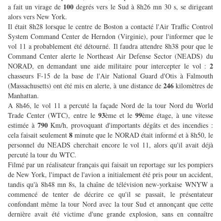
100
a fait un virage de
degrés vers le Sud à 8h26 mn 30 s, se dirigeant
alors vers New York.
Il était 8h28 lorsque le centre de Boston a contacté l'Air Traffic Control
System Command Center de Herndon (Virginie), pour l'informer que le
vol 11 a probablement été détourné. Il faudra attendre 8h38 pour que le
Command Center alerte le Northeast Air Defense Sector (NEADS) du
2
NORAD, en demandant une aide militaire pour intercepter le vol :
chasseurs F-15 de la base de l'Air National Guard d'Otis à Falmouth
246
(Massachusetts) ont été mis en alerte, à une distance de
kilomètres de
Manhattan.
A 8h46, le vol 11 a percuté la façade Nord de la tour Nord du World
93
99
Trade Center (WTC), entre le
ème et le
ème étage, à une vitesse
790
estimée à
Km/h, provoquant d'importants dégâts et des incendies :
8
cela faisait seulement
minute que le NORAD était informé et à 8h50, le
personnel du NEADS cherchait encore le vol 11, alors qu'il avait déjà
percuté la tour du WTC.
Filmé par un réalisateur français qui faisait un reportage sur les pompiers
de New York, l'impact de l'avion a initialement été pris pour un accident,
tandis qu'à 8h48 mn 8s, la chaîne de télévision new-yorkaise WNYW a
commencé de tenter de décrire ce qu'il se passait, le présentateur
confondant même la tour Nord avec la tour Sud et annonçant que cette
dernière avait été victime d'une grande explosion, sans en connaître