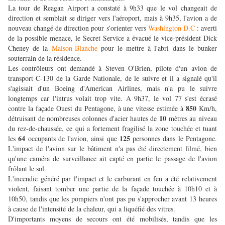
La tour de Reagan Airport a constaté à 9h33 que le vol changeait de
direction et semblait se diriger vers l'aéroport, mais à 9h35, l'avion a de
nouveau changé de direction pour s'orienter vers
Washington D.C
: averti
de la possible menace, le Secret Service a évacué le vice-président Dick
Cheney de la
Maison-Blanche
pour le mettre à l'abri dans le bunker
souterrain de la résidence.
Les contrôleurs ont demandé à Steven O'Brien, pilote d'un avion de
transport C-130 de la Garde Nationale, de le suivre et il a signalé qu'il
s'agissait d'un Boeing d'American Airlines, mais n'a pu le suivre
longtemps car l'intrus volait trop vite. A 9h37, le vol 77 s'est écrasé
850
contre la façade Ouest du Pentagone, à une vitesse estimée à
Km/h,
10
détruisant de nombreuses colonnes d'acier hautes de
mètres au niveau
du rez-de-chaussée, ce qui a fortement fragilisé la zone touchée et tuant
64
125
les
occupants de l'avion, ainsi que
personnes dans le Pentagone.
L'impact de l'avion sur le bâtiment n'a pas été directement filmé, bien
qu'une caméra de surveillance ait capté en partie le passage de l'avion
frôlant le sol.
L'incendie généré par l'impact et le carburant en feu a été relativement
violent, faisant tomber une partie de la façade touchée à 10h10 et à
10h50, tandis que les pompiers n'ont pas pu s'approcher avant 13 heures
à cause de l'intensité de la chaleur, qui a liquéfié des vitres.
D'importants moyens de secours ont été mobilisés, tandis que les