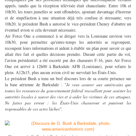
appels, tandis que la réception télévisée était chancelante. Entre 10h et
10h30, les tours jumelles se sont effondrées, ajoutant davantage d'horreur
et de stupéfaction à une situation déjà très confuse et stressante; vers
10h20, le président Bush a autorisé le vice-président Cheney d'abattre un
éventuel avion si cela devenait nécessaire.
Air Force One a commencé à se diriger vers la Louisiane environ vers
10h30, pour permettre qu'entre-temps les autorités se regroupent,
recoupent leurs informations et aident à établir un plan pour savoir ce qui
allait être fait et quelles décisions prendre. Durant cette partie du vol,
l'avion présidentiel a été escorté par des chasseurs F-16, puis Air Force
One est arrivé à 12h00 à Barksdale AFB (Louisiane), pour refaire le
plein. A12h15, plus aucun avion civil ne survolait les États-Unis.
Le président Bush a tenu un bref discours lors de sa courte présence sur
la base aérienne de Barksdale :
"Je veux assurer aux américains que
toutes les ressources du gouvernement fédéral travaillent pour assister les
autorités locales à sauver des vies et à aider les victimes de ces attaques.
Ne faites pas erreur : les États-Unis chasseront et puniront les
responsables de ces actes lâches".