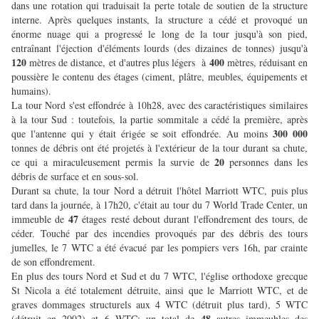
dans une rotation qui traduisait la perte totale de soutien de la structure
interne. Après quelques instants, la structure a cédé et provoqué un
énorme nuage qui a progressé le long de la tour jusqu'à son pied,
entraînant l'éjection d'éléments lourds (des dizaines de tonnes) jusqu'à
120
400
mètres de distance, et d'autres plus légers à
mètres, réduisant en
poussière le contenu des étages (ciment, plâtre, meubles, équipements et
humains).
La tour Nord s'est effondrée à 10h28, avec des caractéristiques similaires
à la tour Sud : toutefois, la partie sommitale a cédé la première, après
300 000
que l'antenne qui y était érigée se soit effondrée. Au moins
tonnes de débris ont été projetés à l'extérieur de la tour durant sa chute,
20
ce qui a miraculeusement permis la survie de
personnes dans les
débris de surface et en sous-sol.
Durant sa chute, la tour Nord a détruit l'hôtel Marriott WTC, puis plus
tard dans la journée, à 17h20, c'était au tour du 7 World Trade Center, un
47
immeuble de
étages resté debout durant l'effondrement des tours, de
céder. Touché par des incendies provoqués par des débris des tours
jumelles, le 7 WTC a été évacué par les pompiers vers 16h, par crainte
de son effondrement.
En plus des tours Nord et Sud et du 7 WTC, l'église orthodoxe grecque
St Nicola a été totalement détruite, ainsi que le Marriott WTC, et de
graves dommages structurels aux 4 WTC (détruit plus tard), 5 WTC
48
(détruit en 2002) et 6 WTC; un total de
autres immeubles des