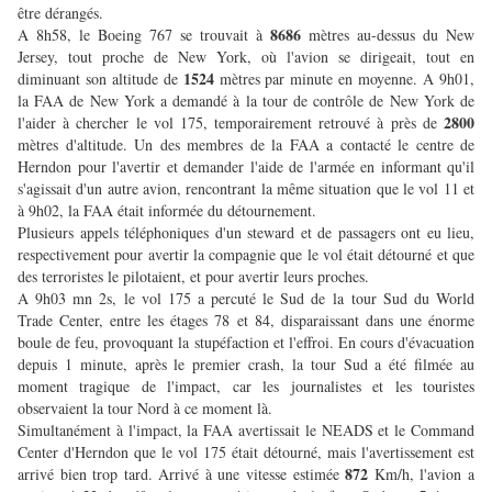
être dérangés.
8686
A 8h58, le Boeing 767 se trouvait à
mètres au-dessus du New
Jersey, tout proche de New York, où l'avion se dirigeait, tout en
1524
diminuant son altitude de
mètres par minute en moyenne. A 9h01,
la FAA de New York a demandé à la tour de contrôle de New York de
2800
l'aider à chercher le vol 175, temporairement retrouvé à près de
mètres d'altitude. Un des membres de la FAA a contacté le centre de
Herndon pour l'avertir et demander l'aide de l'armée en informant qu'il
s'agissait d'un autre avion, rencontrant la même situation que le vol 11 et
à 9h02, la FAA était informée du détournement.
Plusieurs appels téléphoniques d'un steward et de passagers ont eu lieu,
respectivement pour avertir la compagnie que le vol était détourné et que
des terroristes le pilotaient, et pour avertir leurs proches.
A 9h03 mn 2s, le vol 175 a percuté le Sud de la tour Sud du World
Trade Center, entre les étages 78 et 84, disparaissant dans une énorme
boule de feu, provoquant la stupéfaction et l'effroi. En cours d'évacuation
depuis 1 minute, après le premier crash, la tour Sud a été filmée au
moment tragique de l'impact, car les journalistes et les touristes
observaient la tour Nord à ce moment là.
Simultanément à l'impact, la FAA avertissait le NEADS et le Command
Center d'Herndon que le vol 175 était détourné, mais l'avertissement est
872
arrivé bien trop tard. Arrivé à une vitesse estimée
Km/h, l'avion a