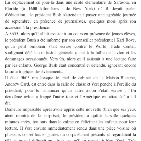
En déplacement ce jour-là dans une école élémentaire de Sarasota, en
600
Floride (à 1
kilomètres de New York) où il devait parler
d'éducation, le président Bush s'attendait à passer une agréable journée
de septembre, en présence de journalistes, quelques mois après son
accession à la présidence.
A 8h55, alors qu'il allait assister à un cours en présence de jeunes élèves,
le président Bush a été informé par son conseiller présidentiel Karl Rove,
qu'un petit bimoteur s'tait écrasé contre le World Trade Center,
soulignant déjà la confusion générale quant à la taille de l'avion et les
dommages occasionnés. Vers 9h, alors qu'il assistait à une lecture faite
par les enfants, George Bush était concentré et détendu, ignorant encore
la suite tragique des événements.
Il était 9h05 mn lorsque le chef de cabinet de la Maison-Blanche,
Andrew Card, est entré dans la salle de classe et s'est penché à l'oreille du
président, pour lui annoncer qu'un autre avion s'était écrasé : "Un
deuxième avion a frappé l'autre tour et l'Amérique est attaquée" a-t-il
dit.
Demeuré impassible après avoir appris cette nouvelle (bien que ses yeux
aient montré de la surprise), le président a quitté la salle quelques
minutes après, toujours dans le calme en félicitant les enfants pour leur
lecture. Il s'est ensuite immédiatement rendu dans une pièce voisine où
plusieurs conseillers et gardes du corps étaient présents et regardaient la
télévision qui diffusait en direct ce qu'il se passait à New York. Très