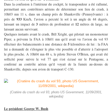
Dans la confusion à l'intérieur du cockpit, le transpondeur a été rallumé,
permettant aux contrôleurs aériens de déterminer son lieu de crash, à
10h03 mn 11 s, dans un champ près de Shanksville (Pennsylvanie) : à
933
près de
Km/h, l'avion a percuté le sol à un angle de 44 degrés,
3
12
laissant un impact de
mètres de profondeur et
mètres de large, ne
laissant aucun survivant.
Quelques instants avant le crash, Bill Xright, qui pilotait un monomoteur
Piper, a prévenu la FAA à 10h01 mn qu'il avait vu l'avion du vol 93
5
effectuer des balancements à une distance de
kilomètres de lui : la FAA
lui a demandé de s'éloigner le plus vite possible et d'atterrir à l'aéroport
le plus proche. A 10h04 mn 48 s, le pilote Steven O'Brien, qui avait été
sollicité pour suivre le vol 77 qui s'est écrasé sur le Pentagone, a
confirmé au contrôle aérien qu'il voyait de la fumée au-dessus de
Shanksville, depuis son avion de transport C-130.
(Cratère du crash du vol 93, photo US Government, 11/09/2001,
wikipedia)
Le président George W. Bush