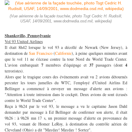
(Vue aérienne de la façade touchée, photo Tsgt Cedric H. Rudisill,
USAF, 14/09/2001, www.dodmedia.osd.mil, wikipedia)
Shanksville, Pennsylvanie
Vol 93 United Airlines
Il était 8h42 lorsque le vol 93 a décollé de Newark (New Jersey), à
destination de
San Francisco
(
Californie
), à peine quelques minutes avant
que le vol 11 ne s'écrase contre la tour Nord du World Trade Center.
7
37
4
L'avion embarquait
membres d'équipage et
passagers (dont
terroristes).
Alors que le tragique cours des événements avait vu 2 avions détournés
percuter les tours jumelles du WTC, l'employé d'United Airlins Ed
Bellinger a commencé à envoyer un message d'alerte aux avions :
"Attention à toute intrusion dans le cockpit. Deux avions de sont écrasés
contre le World Trade Center".
Reçu à 9h24 par le vol 93, le message a vu le capitaine Jason Dahl
demander par message à Ed Bellinger de confirmer son alerte, il était
9h26 : à 9h28 mn 17 s, un premier message d'alerte en provenance du
vol 93, venant de Homer LeRoy, à destination du contrôle aérien de
Cleveland (Ohio) a dit "Mayday! Mayday ! Sortez".