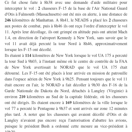
Ce fut chose faite à 8h38 avec une demande d'aide militaire pour
2
intercepter le vol :
chasseurs F-15 de la base de l'Air National Guard
d'Otis à Falmouth (Massachusetts) ont été mis en alerte, à une distance de
246
2
kilomètres de Manhattan. A 8h41, le NEADS a placé les
chasseurs
aux postes de combat, puis à 8h46 ils ont reçu l'ordre d'intercepter le vol
11. Après leur décollage, ils ont grimpé en altitude puis ont atteint Mach
1.4, en direction de l'aéroport Kennedy à New York, sans savoir que le
vol 11 avait déjà percuté la tour Nord à 8h46, approximativement
lorsque les F-15 ont décollé.
114
Ils étaient à
kilomètres de New York lorsque le vol UA 175 a percuté
la tour Sud à 9h03, à l'instant même où le centre de contrôle de la FAA
de New York avertissait le NORAD que le vol UA 175 était
détourné. Les F-15 ont été placés à leur arrivée en mission de patrouille
dans l'espace aérien de New York à 9h25. Pensant toujours que le vol 11
était encore en l'air, le NORAD a fait décoller à 9h30 des F-16 de la
Garde Nationale du Dakota du Nord, détachés à Langley (Virginie) à
210
environ
kilomètres au Sud de la capitale fédérale, où les chasseurs
169
ont été dirigés. Ils étaient encore à
kilomètres de la ville lorsque le
vol 77 a percuté le Pentagone à 9h37 et sont arrivés sur zone 12 minutes
plus tard. A noter que les chasseurs qui avaient décollé d'Otis et de
Langley n'avaient pas encore reçu l'autorisation d'abattre les avions,
puisque le président Bush a ordonné cette mesure au vice-président à
10h20.