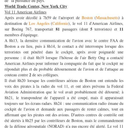
de la puissance du pays.
World Trade Center, New York City
Vol 11 American Airlines
Après avoir décollé à 7h59 de l'aéroport de
Boston
(
Massachusetts
) à
destination de
Los Angeles
(
Californie
), le vol 11 d'American Airlines,
81
5
11
sur Boeing 767, transportait
passagers (dont
terroristes) et
membres d'équipage.
A 8h13, la dernière communication de l'avion avec le centre FAA de
Boston a eu lieu, puis à 8h14, le contact a été interrompu lorsque des
terroristes ont pénétré dans le cockpit, après avoir poignardé une
personne : il était 8h19 lorsque l'hôtesse de l'air Betty Ong a contacté
American Airlines pour informer la compagnie du fait que le cockpit ne
répondait plus et du probable détournement de l'avion et de l'attaque au
2
couteau contre
de ses collègues.
Il était 8h20 lorsque les contrôleurs aériens de Boston ont entendu les
voix des pirates à la radio du vol 11, et ont alors prévenu la Federal
Aviation Administration que le vol avait probablement été détourné; à
8h21, le transpondeur de l'appareil a été coupé, mais il apparaissait
toujours sur les écrans radars. 8h24 : une communication radio émane du
cockpit de l'avion et demande aux passagers de rester calmes, tout en
affirmant que les pirates ont des avions. D'autres centres de contrôle ont
été alertés à 8h25 par les contrôleurs de Boston, mais le commandement
de la défense aérospatiale (NORAD) n'a pas encore été alerté. Le vol 11