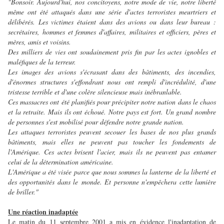
"Bonsoir. Aujourd'hui, nos concitoyens, notre mode de vie, notre liberté
même ont été attaqués dans une série d'actes terroristes meurtriers et
délibérés. Les victimes étaient dans des avions ou dans leur bureau :
secrétaires, hommes et femmes d'affaires, militaires et officiers, pères et
mères, amis et voisins.
Des milliers de vies ont soudainement pris fin par les actes ignobles et
maléfiques de la terreur.
Les images des avions s'écrasant dans des bâtiments, des incendies,
d'énormes structures s'effondrant nous ont rempli d'incrédulité, d'une
tristesse terrible et d'une colère silencieuse mais inébranlable.
Ces massacres ont été planifiés pour précipiter notre nation dans le chaos
et la retraite. Mais ils ont échoué. Notre pays est fort. Un grand nombre
de personnes s'est mobilisé pour défendre notre grande nation.
Les attaques terroristes peuvent secouer les bases de nos plus grands
bâtiments, mais elles ne peuvent pas toucher les fondements de
l'Amérique. Ces actes brisent l'acier, mais ils ne peuvent pas entamer
celui de la détermination américaine.
L'Amérique a été visée parce que nous sommes la lanterne de la liberté et
des opportunités dans le monde. Et personne n'empêchera cette lumière
de briller."
Une réaction inadaptée
Le matin du 11 septembre 2001 a mis en évidence l'inadaptation de