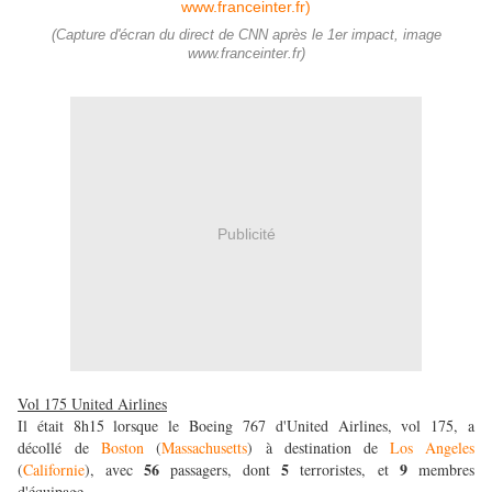
(Capture d'écran du direct de CNN après le 1er impact, image
www.franceinter.fr)
Publicité
Vol 175 United Airlines
Il était 8h15 lorsque le Boeing 767 d'United Airlines, vol 175, a
décollé de
Boston
(
Massachusetts
) à destination de
Los Angeles
56
5
9
(
Californie
), avec
passagers, dont
terroristes, et
membres
d'équipage.