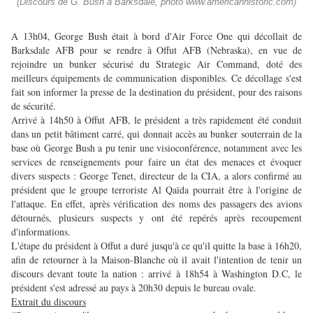
(Discours de G. Bush à Barksdale, photo www.americanhistoric.com)
A 13h04, George Bush était à bord d'Air Force One qui décollait de
Barksdale AFB pour se rendre à Offut AFB (Nebraska), en vue de
rejoindre un bunker sécurisé du Strategic Air Command, doté des
meilleurs équipements de communication disponibles. Ce décollage s'est
fait son informer la presse de la destination du président, pour des raisons
de sécurité.
Arrivé à 14h50 à Offut AFB, le président a très rapidement été conduit
dans un petit bâtiment carré, qui donnait accès au bunker souterrain de la
base où George Bush a pu tenir une visioconférence, notamment avec les
services de renseignements pour faire un état des menaces et évoquer
divers suspects : George Tenet, directeur de la CIA, a alors confirmé au
président que le groupe terroriste Al Qaïda pourrait être à l'origine de
l'attaque. En effet, après vérification des noms des passagers des avions
détournés, plusieurs suspects y ont été repérés après recoupement
d'informations.
L'étape du président à Offut a duré jusqu'à ce qu'il quitte la base à 16h20,
afin de retourner à la Maison-Blanche où il avait l'intention de tenir un
discours devant toute la nation : arrivé à 18h54 à Washington D.C, le
président s'est adressé au pays à 20h30 depuis le bureau ovale.
Extrait du discours