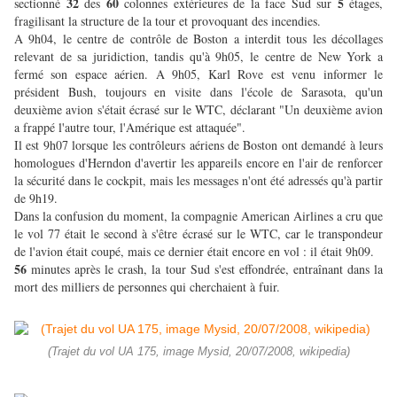
32
60
5
sectionné
des
colonnes extérieures de la face Sud sur
étages,
fragilisant la structure de la tour et provoquant des incendies.
A 9h04, le centre de contrôle de Boston a interdit tous les décollages
relevant de sa juridiction, tandis qu'à 9h05, le centre de New York a
fermé son espace aérien. A 9h05, Karl Rove est venu informer le
président Bush, toujours en visite dans l'école de Sarasota, qu'un
deuxième avion s'était écrasé sur le WTC, déclarant "Un deuxième avion
a frappé l'autre tour, l'Amérique est attaquée".
Il est 9h07 lorsque les contrôleurs aériens de Boston ont demandé à leurs
homologues d'Herndon d'avertir les appareils encore en l'air de renforcer
la sécurité dans le cockpit, mais les messages n'ont été adressés qu'à partir
de 9h19.
Dans la confusion du moment, la compagnie American Airlines a cru que
le vol 77 était le second à s'être écrasé sur le WTC, car le transpondeur
de l'avion était coupé, mais ce dernier était encore en vol : il était 9h09.
56
minutes après le crash, la tour Sud s'est effondrée, entraînant dans la
mort des milliers de personnes qui cherchaient à fuir.
(Trajet du vol UA 175, image Mysid, 20/07/2008, wikipedia)