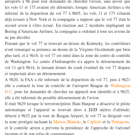
aéroports à 9h pour leur demander de chercher l'avion, sans savoir que
les vols 11 et 175 avaient été détournés; lorsque American Airlines a été
informé de la disparition du vol 77 à 9h05, les vols 11 et 175 s'étaient
déjà écrasés à New York et la compagnie a supposé que le vol 77 était le
second avion à s'être écrasé. En réaction aux 2 incidents impliquant un
Boeing d'American Airlines, la compagnie a ordonné à tous ses avions de
ne pas décoller.
Pensant que le vol 77 se trouvait au-dessus du Kentucky, les contrôleurs
n'ont remarqué sa présence au-dessus de la Virginie-Occidentale que bien
plus tard, et à 9h10, le vol 77 est entré dans la zone du centre de contrôle
de Washington. Le centre d'Indianapolis n'a appris le détournement du
vol 11 qu'à 9h14, le laissant douter du crash éventuel du vol 77 disparu
et suspectant alors un détournement.
A 9h20, la FAA a été informée de la disparition du vol 77, puis à 9h21
elle a contacté la tour de contrôle de l'aéroport Reagan de
Washington
D.C
, pour lui demander de chercher un appareil non identifié et à 9h25,
elle a été informée du possible détournement de l'avion.
Il était 9h29 lorsque le terroriste/pilote Hani Hanjour a désactivé le pilote
2133
automatique et l'appareil se trouvait alors à
mètres d'altitude;
détecté à 9h32 par la tour de Reagan Airport, le vol 77 se dirigeait vers
la zone protégée incluant la
Maison-Blanche
, le
Capitole
et le
Pentagone
,
et le contrôle aérien a prévenu la présidence de l'approche de l'aéronef
inconnu et de son refus de communiquer.