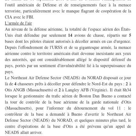
l'outil américain de Défense et de renseignements face à la menace
terroriste, particulièrement avec le manque flagrant de coopération de la
CIA avec le FBI.
L'armée de l'air
Au niveau de la défense aérienne, la totalité de l'espace aérien des États-
14
5
Unis était défendue par seulement
avions de chasse, répartis sur
bases dont les pilotes étaient autorisés à décoller armés en cas d'urgence.
Depuis l'effondrement de l'URSS et de sa gigantesque armée, la menace
aérienne contre le territoire américain était devenue inexistante aux yeux
des autorités, qui ont considérablement allégé le dispositif défensif du
pays, portés par un sentiment d'invulnérabilité lié à la superpuissance du
pays.
Le
Northeast Air Defense Sector (NEADS) du NORAD disposait ce jour
4
2
là de
chasseurs prêts à décoller pour défendre le Nord-Est du pays :
à
2
Otis ANGB (Massachusetts) et
à Langley AFB (Virginie).
Il était 8h34
lorsque le gestionnaire du trafic aérien de Boston Dan Bueno a contacté
la tour de contrôle de la base aérienne de la garde nationale d'Otis
(Massachusetts), pour l'informer du détournement du vol 11 : le
contrôleur de la base a demandé à Bueno d'avertir
le Northeast Air
Defense Sector (NEADS) du NORAD, et quelques minutes plus tard, le
centre d'opérations de la base d'Otis a été prévenu qu'un appel de
NEADS allait arriver.