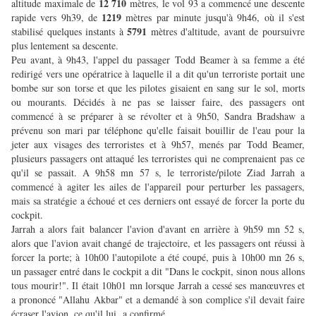
12 710
altitude maximale de
mètres, le vol 93 a commencé une descente
1219
rapide vers 9h39, de
mètres par minute jusqu'à 9h46, où il s'est
5791
stabilisé quelques instants à
mètres d'altitude, avant de poursuivre
plus lentement sa descente.
Peu avant, à 9h43, l'appel du passager Todd Beamer à sa femme a été
redirigé vers une opératrice à laquelle il a dit qu'un terroriste portait une
bombe sur son torse et que les pilotes gisaient en sang sur le sol, morts
ou mourants. Décidés à ne pas se laisser faire, des passagers ont
commencé à se préparer à se révolter et à 9h50, Sandra Bradshaw a
prévenu son mari par téléphone qu'elle faisait bouillir de l'eau pour la
jeter aux visages des terroristes et à 9h57, menés par Todd Beamer,
plusieurs passagers ont attaqué les terroristes qui ne comprenaient pas ce
qu'il se passait. A 9h58 mn 57 s, le terroriste/pilote Ziad Jarrah a
commencé à agiter les ailes de l'appareil pour perturber les passagers,
mais sa stratégie a échoué et ces derniers ont essayé de forcer la porte du
cockpit.
Jarrah a alors fait balancer l'avion d'avant en arrière à 9h59 mn 52 s,
alors que l'avion avait changé de trajectoire, et les passagers ont réussi à
forcer la porte; à 10h00 l'autopilote a été coupé, puis à 10h00 mn 26 s,
un passager entré dans le cockpit a dit "Dans le cockpit, sinon nous allons
tous mourir!". Il était 10h01 mn lorsque Jarrah a cessé ses manœuvres et
a prononcé "Allahu Akbar" et a demandé à son complice s'il devait faire
écraser l'avion, ce qu'il lui a confirmé.