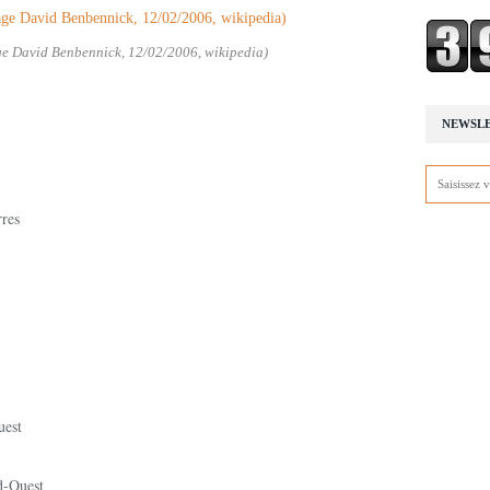
ge David Benbennick, 12/02/2006, wikipedia)
NEWSL
res
uest
d-Ouest