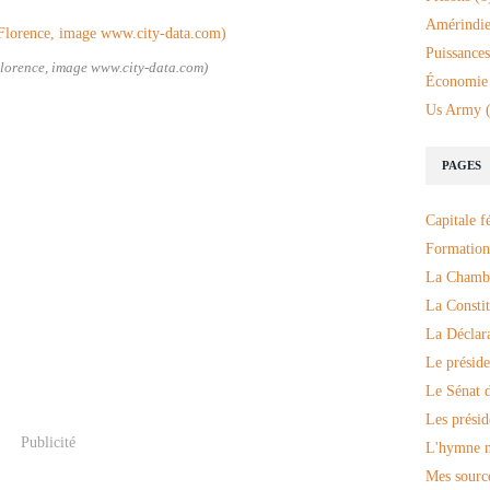
Amérindie
Puissances
Florence, image www.city-data.com)
Économie
Us Army
(
PAGES
Capitale f
Formation
La Chambr
La Constit
La Déclar
Le préside
Le Sénat d
Les présid
Publicité
L'hymne n
Mes sourc