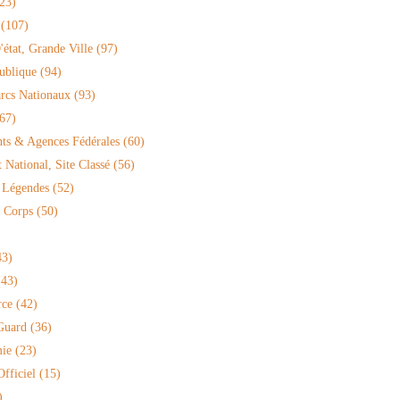
23)
(107)
'état, Grande Ville
(97)
ublique
(94)
arcs Nationaux
(93)
67)
ts & Agences Fédérales
(60)
National, Site Classé
(56)
 Légendes
(52)
 Corps
(50)
3)
43)
rce
(42)
Guard
(36)
ie
(23)
fficiel
(15)
)