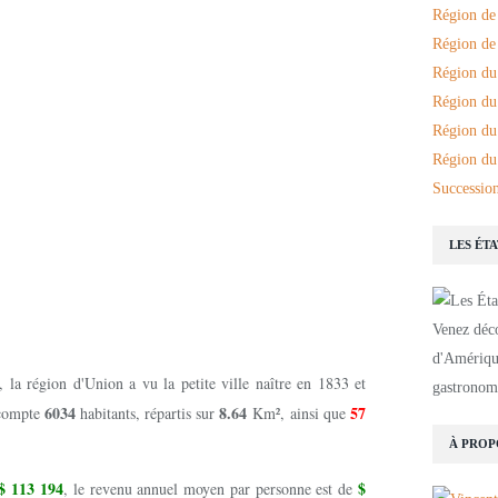
Région de
Région de 
Région du
Région du
Région du
Région du
Succession
LES ÉT
Venez déco
d'Amérique
la région d'Union a vu la petite ville naître en 1833 et
gastronomi
6034
8.64
57
 compte
habitants, répartis sur
Km², ainsi que
À PROP
$ 113 194
$
, le revenu annuel moyen par personne est de