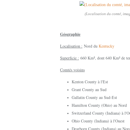
(Localisation du comté, ima
Géographie
Localisation :
Nord du
Kentucky
Superficie :
660 Km², dont 640 Km² de ter
Comtés voisins
Kenton County à l'Est
Grant County au Sud
Gallatin County au Sud-Est
Hamilton County (Ohio) au Nord
Switzerland County (Indiana) à l'O
Ohio County (Indiana) à l'Ouest
Dearborn County (Indiana) au Nor