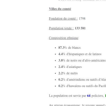
Villes du comté
Fondation du comté :
1798
133 581
Population totale :
Composition ethnique
87.3
% de blancs
4.4
% d'hispaniques et de latinos
3.8
% de noirs ou d'afro-américains
2.4
% d'asiatiques
2.2
% de métis
0.2
% d'amérindiens ou natifs d'Ala
0.2
% d'hawaïens ou natifs du Pacif
64
La population est servie par
policiers,
Au niveau économique, le revenu annuel 