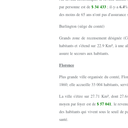
$ 34 433
6.4
par personne est de
; il-y-a
% 
des moins de 65 ans n'ont pas d'assurance 
Burlington (siège du comté)
Grands zone de recensement désignée (C
habitants et s'étend sur 22.9 Km², à une 
assure le secours aux habitants.
Florence
Plus grande ville organisée du comté, Flo
1860; elle accueille 33 004 habitants, serv
La ville s'étire sur 27.71 Km², dont 27.6
$ 57 041
moyen par foyer est de
, le reve
des habitants qui vivent sous le seuil de 
santé.