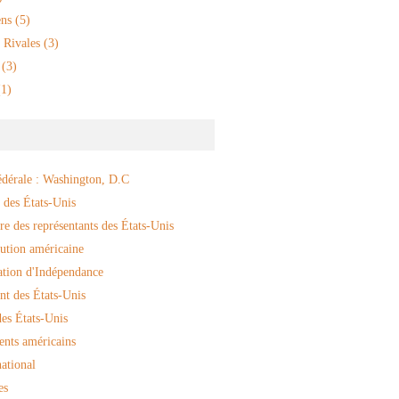
ns
(5)
 Rivales
(3)
(3)
1)
édérale : Washington, D.C
 des États-Unis
e des représentants des États-Unis
ution américaine
ation d'Indépendance
nt des États-Unis
es États-Unis
ents américains
ational
es