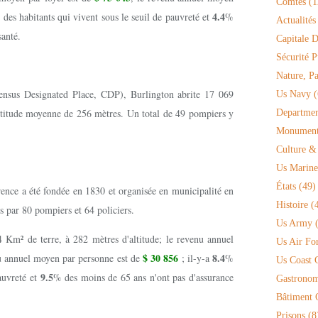
Comtés
(1
4.4
des habitants qui vivent sous le seuil de pauvreté et
%
Actualités
santé.
Capitale D
Sécurité P
Nature, P
ensus Designated Place, CDP), Burlington abrite 17 069
Us Navy
(
altitude moyenne de 256 mètres. Un total de 49 pompiers y
Departmen
Monument 
Culture &
Us Marine
États
(49)
rence a été fondée en 1830 et organisée en municipalité en
Histoire
(4
is par 80 pompiers et 64 policiers.
Us Army
(
4 Km² de terre, à 282 mètres d'altitude; le revenu annuel
Us Air Fo
$ 30 856
8.4
nu annuel moyen par personne est de
; il-y-a
%
Us Coast 
9.5
pauvreté et
% des moins de 65 ans n'ont pas d'assurance
Gastronom
Bâtiment O
Prisons
(8