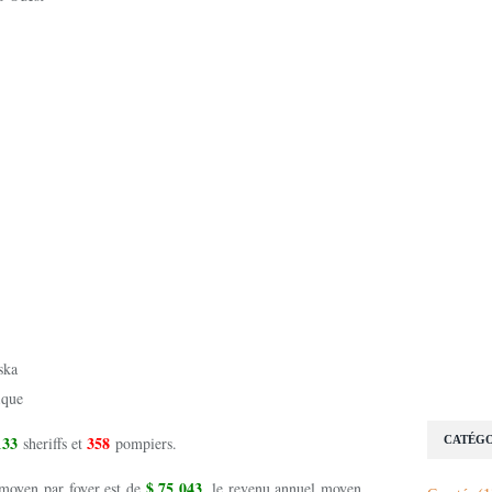
ska
ique
133
358
sheriffs et
pompiers.
CATÉGO
$ 75 043
moyen par foyer est de
, le revenu annuel moyen