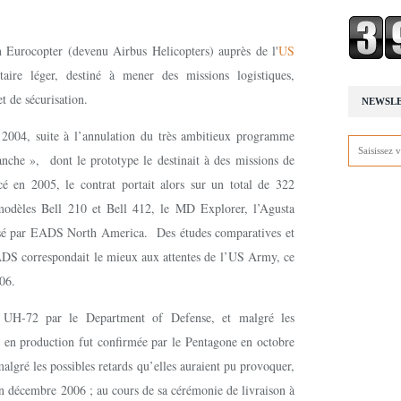
n Eurocopter (devenu Airbus Helicopters) auprès de l'
US
taire léger, destiné à mener des missions logistiques,
t de sécurisation.
NEWSL
 2004, suite à l’annulation du très ambitieux programme
he », dont le prototype le destinait à des missions de
cé en 2005, le contrat portait alors sur un total de 322
 modèles Bell 210 et Bell 412, le MD Explorer, l’Agusta
é par EADS North America. Des études comparatives et
EADS correspondait le mieux aux attentes de l’US Army, ce
006.
UH-72 par le Department of Defense, et malgré les
se en production fut confirmée par le Pentagone en octobre
algré les possibles retards qu’elles auraient pu provoquer,
n décembre 2006 ; au cours de sa cérémonie de livraison à