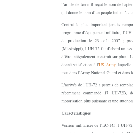
l’armée de terre, il reçut le nom de bapt
qui donne le nom d’un peuple indien à cha
Contrat le plus important jamais rempo
programme d’équipement militaire, l’UH-72
de production le 23 août 2007 ; pro
(Mississippi), l’UH-72 fut d’abord un ass
d’être intégralement construit sur place. L
donné satisfaction à l'
US Army
, laquelle
tous dans l'Army National Guard et dans 
L'arrivée de l'UH-72 a permis de rempla
17
récemment commandé
UH-72B, do
motorisation plus puissante et une autonom
Caractéristiques
Version militarisée de l’EC-145, l’UH-72 