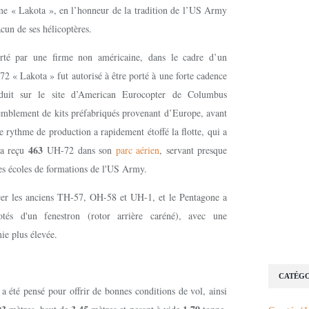
ême « Lakota », en l’honneur de la tradition de l’US Army
cun de ses hélicoptères.
rté par une firme non américaine, dans le cadre d’un
 « Lakota » fut autorisé à être porté à une forte cadence
duit sur le site d’American Eurocopter de Columbus
emblement de kits préfabriqués provenant d’Europe, avant
e rythme de production a rapidement étoffé la flotte, qui a
463
 a reçu
UH-72 dans son
parc aérien
, servant presque
les écoles de formations de l'US Army.
cer les anciens TH-57, OH-58 et UH-1, et le Pentagone a
tés d'un fenestron (rotor arrière caréné), avec une
ie plus élevée.
CATÉGO
a été pensé pour offrir de bonnes conditions de vol, ainsi