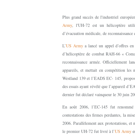
Plus grand succès de l'industriel europée
Army
, l'UH-72 est un hélicoptère utili
d’évacuation médicale, de reconnaissance e
L’
US Army
a lancé un appel d’offres en
d’hélicoptère de combat RAH-66 « Comanc
reconnaissance armée. Officiellement lan
appareils, et mettait en compétition les
Westland 139 et l’EADS EC- 145, propos
des essais ayant révélé que l’appareil d’
dernier fut déclaré vainqueur le 30 juin 2
En août 2006, l’EC-145 fut renommé 
contestations des firmes perdantes, la mi
2006. Parallèlement aux protestations, et m
le premier UH-72 fut livré à l’
US Army
e