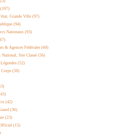
23)
(107)
'état, Grande Ville
(97)
ublique
(94)
arcs Nationaux
(93)
67)
ts & Agences Fédérales
(60)
National, Site Classé
(56)
 Légendes
(52)
 Corps
(50)
3)
43)
rce
(42)
Guard
(36)
ie
(23)
fficiel
(15)
)