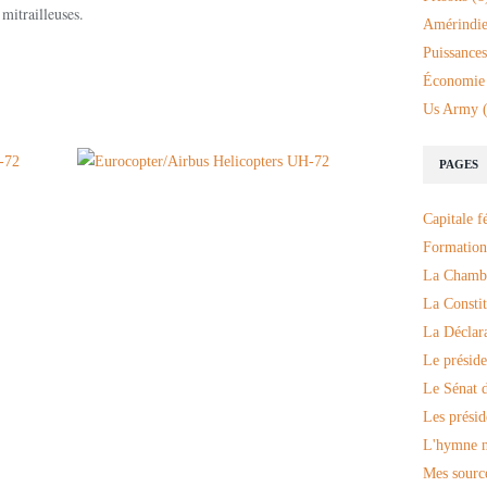
 mitrailleuses.
Amérindie
Puissances
Économie
Us Army
(
PAGES
Capitale f
Formation
La Chambr
La Constit
La Déclar
Le préside
Le Sénat d
Les présid
L'hymne n
Mes sourc