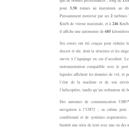
13.
que de bonnes performances ; long de
3.58
pour
tonnes au maximum au déco
2
Puissamment motorisé par ses
turbines
246
Km/h de vitesse maximale, et à
Km/h 
685
il affiche une autonomie de
kilomètres
Ses rotors ont été conçus pour réduire les
discret et sûr, dont la structure et les si
survie à l’équipage en cas d’accident. L
instrumentation compatible avec le port
liquides affichent les données de vol, et 
l’état de la machine et de son enviro
l’hélicoptère, tandis qu’un ordinateur de bo
Des antennes de communication UHF/V
navigation à l’UH72 ; sa cabine peut 
conditionné et de systèmes respiratoire
bientôt une série de tests avec une ou des