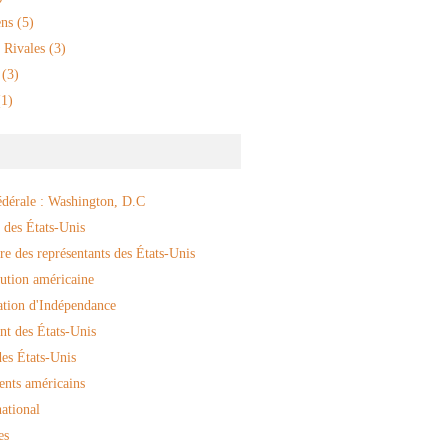
ns
(5)
 Rivales
(3)
(3)
1)
édérale : Washington, D.C
 des États-Unis
e des représentants des États-Unis
ution américaine
ation d'Indépendance
nt des États-Unis
es États-Unis
ents américains
ational
es