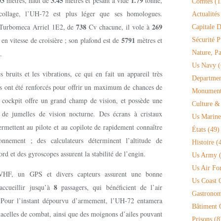
03
3.45
1.79
mètres, haut de
mètres et pesant à vide
tonne,
Comtés
(1
llage, l’UH-72 est plus léger que ses homologues.
Actualités
738
269
 Turbomeca Arriel 1E2, de
Cv chacune, il vole à
Capitale D
5791
en vitesse de croisière ; son plafond est de
mètres et
Sécurité P
.
Nature, P
Us Navy
(
 bruits et les vibrations, ce qui en fait un appareil très
Departmen
èges ont été renforcés pour offrir un maximum de chances de
Monument 
e cockpit offre un grand champ de vision, et possède une
Culture &
 de jumelles de vision nocturne. Des écrans à cristaux
Us Marine
permettent au pilote et au copilote de rapidement connaître
États
(49)
nnement ; des calculateurs déterminent l’altitude de
Histoire
(4
rd et des gyroscopes assurent la stabilité de l’engin.
Us Army
(
Us Air Fo
HF, un GPS et divers capteurs assurent une bonne
Us Coast 
8
accueillir jusqu’à
passagers, qui bénéficient de l’air
Gastronom
s. Pour l’instant dépourvu d’armement, l’UH-72 entamera
Bâtiment O
 nacelles de combat, ainsi que des moignons d’ailes pouvant
Prisons
(8