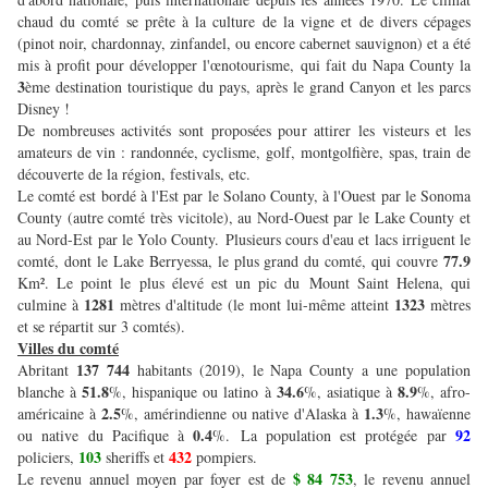
chaud du comté se prête à la culture de la vigne et de divers cépages
(pinot noir, chardonnay, zinfandel, ou encore cabernet sauvignon) et a été
mis à profit pour développer l'œnotourisme, qui fait du Napa County la
3
ème destination touristique du pays, après le grand Canyon et les parcs
Disney !
De nombreuses activités sont proposées pour attirer les visteurs et les
amateurs de vin : randonnée, cyclisme, golf, montgolfière, spas, train de
découverte de la région, festivals, etc.
Le comté est bordé à l'Est par le Solano County, à l'Ouest par le Sonoma
County (autre comté très vicitole), au Nord-Ouest par le Lake County et
au Nord-Est par le Yolo County. Plusieurs cours d'eau et lacs irriguent le
77.9
comté, dont le Lake Berryessa, le plus grand du comté, qui couvre
Km². Le point le plus élevé est un pic du Mount Saint Helena, qui
1281
1323
culmine à
mètres d'altitude (le mont lui-même atteint
mètres
et se répartit sur 3 comtés).
Villes du comté
137 744
Abritant
habitants (2019), le Napa County a une population
51.8
34.6
8.9
blanche à
%, hispanique ou latino à
%, asiatique à
%, afro-
2.5
1.3
américaine à
%, amérindienne ou native d'Alaska à
%, hawaïenne
0.4
92
ou native du Pacifique à
%. La population est protégée par
103
432
policiers,
sheriffs et
pompiers.
$ 84 753
Le revenu annuel moyen par foyer est de
, le revenu annuel