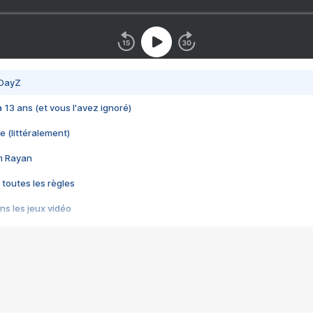
 DayZ
 a 13 ans (et vous l'avez ignoré)
e (littéralement)
im Rayan
 toutes les règles
s les jeux vidéo
us choquant de Rockstar ? - Le scandale BULLY
e plus moche de Steam
du RÊVE tourne au CAUCHEMAR
pendant 8 heures