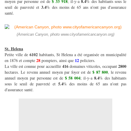
$ 33 918
8.4
moyen par personne est de
; il-y-a
% des habitants sous le
3.4
seuil de pauvreté et
% des moins de 65 ans n'ont pas d'assurance
santé.
(American Canyon, photo www.cityofamericancanyon.org)
St. Helena
6102
Petite ville de
habitants, St Helena a été organisée en municipalité
28
12
en 1876 et compte
pompiers, ainsi que
policiers.
416
2800
La ville est connue pour accueillir
domaines viticoles, occupant
$ 87 800
hectares. Le revenu annuel moyen par foyer est de
, le revenu
$ 58 004
8.4
annuel moyen par personne est de
; il-y-a
% des habitants
5.4
sous le seuil de pauvreté et
% des moins de 65 ans n'ont pas
d'assurance santé.