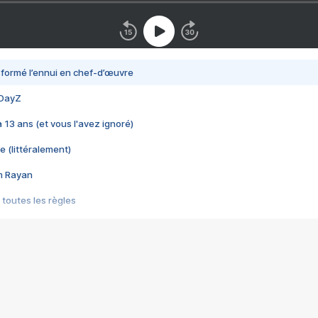
nsformé l’ennui en chef-d’œuvre
 DayZ
 a 13 ans (et vous l'avez ignoré)
e (littéralement)
im Rayan
 toutes les règles
s les jeux vidéo
us choquant de Rockstar ? - Le scandale BULLY
e plus moche de Steam
du RÊVE tourne au CAUCHEMAR