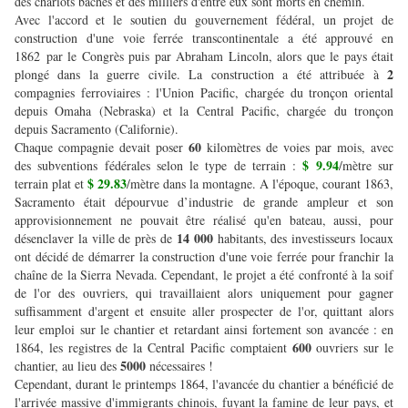
des chariots bâchés et des milliers d'entre eux sont morts en chemin.
Avec l'accord et le soutien du gouvernement fédéral, un projet de
construction d'une voie ferrée transcontinentale a été approuvé en
1862 par le Congrès puis par Abraham Lincoln, alors que le pays était
2
plongé dans la guerre civile. La construction a été attribuée à
compagnies ferroviaires : l'Union Pacific, chargée du tronçon oriental
depuis Omaha (Nebraska) et la Central Pacific, chargée du tronçon
depuis Sacramento (Californie).
60
Chaque compagnie devait poser
kilomètres de voies par mois, avec
$ 9.94
des subventions fédérales selon le type de terrain :
/mètre sur
$ 29.83
terrain plat et
/mètre dans la montagne. A l'époque, courant 1863,
Sacramento était dépourvue d’industrie de grande ampleur et son
approvisionnement ne pouvait être réalisé qu'en bateau, aussi, pour
14 000
désenclaver la ville de près de
habitants, des investisseurs locaux
ont décidé de démarrer la construction d'une voie ferrée pour franchir la
chaîne de la Sierra Nevada. Cependant, le projet a été confronté à la soif
de l'or des ouvriers, qui travaillaient alors uniquement pour gagner
suffisamment d'argent et ensuite aller prospecter de l'or, quittant alors
leur emploi sur le chantier et retardant ainsi fortement son avancée : en
600
1864, les registres de la Central Pacific comptaient
ouvriers sur le
5000
chantier, au lieu des
nécessaires !
Cependant, durant le printemps 1864, l'avancée du chantier a bénéficié de
l'arrivée massive d'immigrants chinois, fuyant la famine de leur pays, et