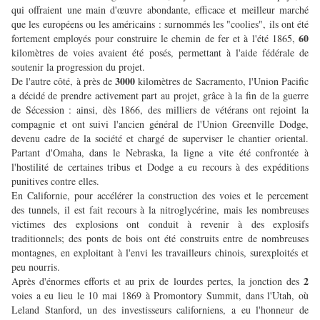
qui offraient une main d'œuvre abondante, efficace et meilleur marché
que les européens ou les américains : surnommés les "coolies", ils ont été
60
fortement employés pour construire le chemin de fer et à l'été 1865,
kilomètres de voies avaient été posés, permettant à l'aide fédérale de
soutenir la progression du projet.
3000
De l'autre côté, à près de
kilomètres de Sacramento, l'Union Pacific
a décidé de prendre activement part au projet, grâce à la fin de la guerre
de Sécession : ainsi, dès 1866, des milliers de vétérans ont rejoint la
compagnie et ont suivi l'ancien général de l'Union Greenville Dodge,
devenu cadre de la société et chargé de superviser le chantier oriental.
Partant d'Omaha, dans le Nebraska, la ligne a vite été confrontée à
l'hostilité de certaines tribus et Dodge a eu recours à des expéditions
punitives contre elles.
En Californie, pour accélérer la construction des voies et le percement
des tunnels, il est fait recours à la nitroglycérine, mais les nombreuses
victimes des explosions ont conduit à revenir à des explosifs
traditionnels; des ponts de bois ont été construits entre de nombreuses
montagnes, en exploitant à l'envi les travailleurs chinois, surexploités et
peu nourris.
2
Après d'énormes efforts et au prix de lourdes pertes, la jonction des
voies a eu lieu le 10 mai 1869 à Promontory Summit, dans l'Utah, où
Leland Stanford, un des investisseurs californiens, a eu l'honneur de