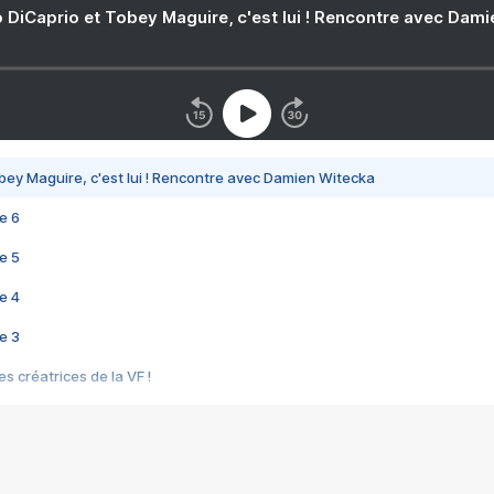
 DiCaprio et Tobey Maguire, c'est lui ! Rencontre avec Dam
bey Maguire, c'est lui ! Rencontre avec Damien Witecka
e 6
e 5
e 4
e 3
s créatrices de la VF !
e 2
e 1