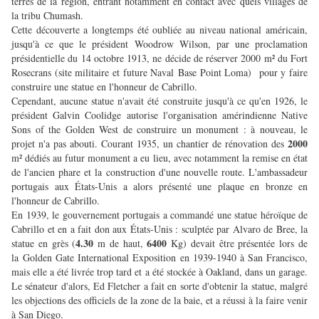
terres de la région, entrant notamment en contact avec quels villages de
la tribu Chumash.
Cette découverte a longtemps été oubliée au niveau national américain,
jusqu'à ce que le président Woodrow Wilson, par une proclamation
présidentielle du 14 octobre 1913, ne décide de réserver 2000 m² du Fort
Rosecrans (site militaire et future Naval Base Point Loma) pour y faire
construire une statue en l'honneur de Cabrillo.
Cependant, aucune statue n'avait été construite jusqu'à ce qu'en 1926, le
président Galvin Coolidge autorise l'organisation amérindienne Native
Sons of the Golden West de construire un monument : à nouveau, le
2000
projet n'a pas abouti. Courant 1935, un chantier de rénovation des
m² dédiés au futur monument a eu lieu, avec notamment la remise en état
de l'ancien phare et la construction d'une nouvelle route. L'ambassadeur
portugais aux États-Unis a alors présenté une plaque en bronze en
l'honneur de Cabrillo.
En 1939, le gouvernement portugais a commandé une statue héroïque de
Cabrillo et en a fait don aux États-Unis : sculptée par Alvaro de Bree, la
4.30
6400
statue en grès (
m de haut,
Kg) devait être présentée lors de
la Golden Gate International Exposition en 1939-1940 à San Francisco,
mais elle a été livrée trop tard et a été stockée à Oakland, dans un garage.
Le sénateur d'alors, Ed Fletcher a fait en sorte d'obtenir la statue, malgré
les objections des officiels de la zone de la baie, et a réussi à la faire venir
à San Diego.