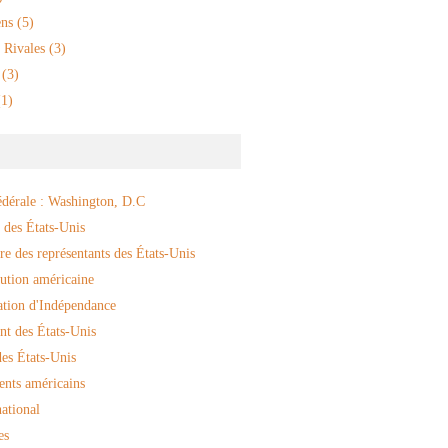
ns
(5)
 Rivales
(3)
(3)
1)
édérale : Washington, D.C
 des États-Unis
e des représentants des États-Unis
ution américaine
ation d'Indépendance
nt des États-Unis
es États-Unis
ents américains
ational
es