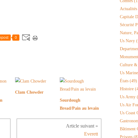
Comtés
(1
Actualités
Capitale D
Sécurité P
Nature, P
epost
0
Us Navy
(
Departmen
Monument 
Culture &
Us Marine
États
(49)
Histoire
(4
Clam Chowder
Us Army
(
on
Sourdough
Us Air Fo
Bread/Pain au levain
Us Coast 
Gastronom
Bâtiment O
Everett
Prisons
(8