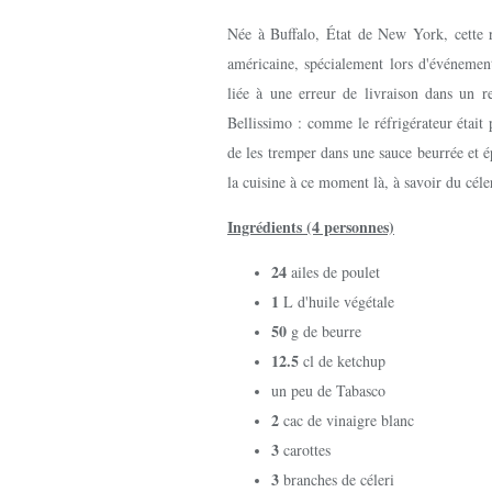
Née à Buffalo, État de New York, cette rec
américaine, spécialement lors d'événement
liée à une erreur de livraison dans un re
Bellissimo : comme le réfrigérateur était pl
de les tremper dans une sauce beurrée et 
la cuisine à ce moment là, à savoir du céle
Ingrédients (4 personnes)
24
ailes de poulet
1
L d'huile végétale
50
g de beurre
12.5
cl de ketchup
un peu de Tabasco
2
cac de vinaigre blanc
3
carottes
3
branches de céleri