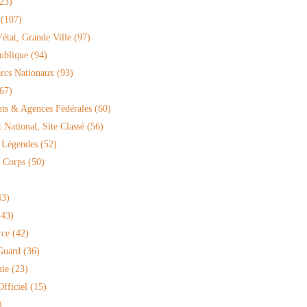
23)
(107)
'état, Grande Ville
(97)
ublique
(94)
arcs Nationaux
(93)
67)
ts & Agences Fédérales
(60)
National, Site Classé
(56)
 Légendes
(52)
 Corps
(50)
3)
43)
rce
(42)
Guard
(36)
ie
(23)
fficiel
(15)
)