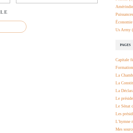
Amérindie
CLE
Puissances
Économie
Us Army
(
PAGES
Capitale f
Formation
La Chambr
La Constit
La Déclar
Le préside
Le Sénat d
Les présid
L'hymne n
Mes sourc