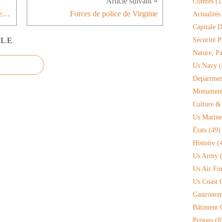
Comtés
(1
Bowen McLaughlin-York/United Defense/BAe Systems M109
Forces de police de Virginie
Actualités
Capitale D
CLE
Sécurité P
Nature, P
Us Navy
(
Departmen
Monument 
Culture &
Us Marine
États
(49)
Histoire
(4
Us Army
(
Us Air Fo
Us Coast 
Gastronom
Bâtiment O
Prisons
(8