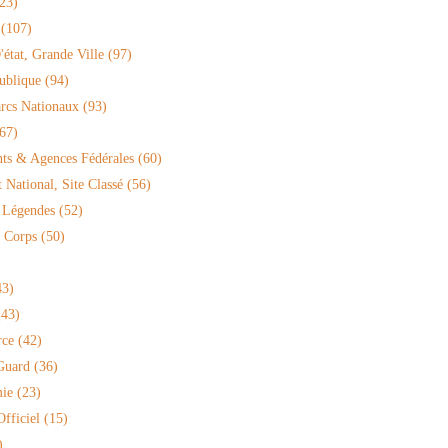
23)
(107)
'état, Grande Ville
(97)
ublique
(94)
arcs Nationaux
(93)
67)
ts & Agences Fédérales
(60)
National, Site Classé
(56)
 Légendes
(52)
 Corps
(50)
3)
43)
rce
(42)
Guard
(36)
ie
(23)
fficiel
(15)
)