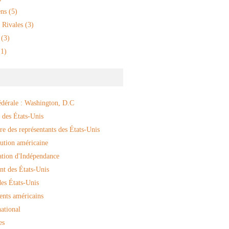
ns
(5)
 Rivales
(3)
(3)
1)
édérale : Washington, D.C
 des États-Unis
e des représentants des États-Unis
ution américaine
ation d'Indépendance
nt des États-Unis
es États-Unis
ents américains
ational
es