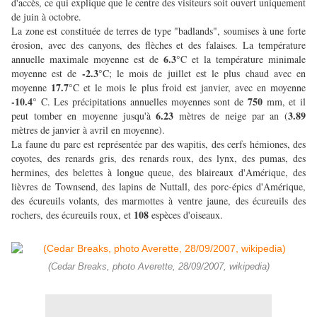
d'accès, ce qui explique que le centre des visiteurs soit ouvert uniquement
de juin à octobre.
La zone est constituée de terres de type "badlands", soumises à une forte
érosion, avec des canyons, des flèches et des falaises. La température
6.3
annuelle maximale moyenne est de
°C et la température minimale
-2.3
moyenne est de
°C; le mois de juillet est le plus chaud avec en
17.7
moyenne
°C et le mois le plus froid est janvier, avec en moyenne
-10.4
750
° C. Les précipitations annuelles moyennes sont de
mm, et il
6.23
3.89
peut tomber en moyenne jusqu'à
mètres de neige par an (
mètres de janvier à avril en moyenne).
La faune du parc est représentée par des wapitis, des cerfs hémiones, des
coyotes, des renards gris, des renards roux, des lynx, des pumas, des
hermines, des belettes à longue queue, des blaireaux d'Amérique, des
lièvres de Townsend, des lapins de Nuttall, des porc-épics d'Amérique,
des écureuils volants, des marmottes à ventre jaune, des écureuils des
108
rochers, des écureuils roux, et
espèces d'oiseaux.
(Cedar Breaks, photo Averette, 28/09/2007, wikipedia)