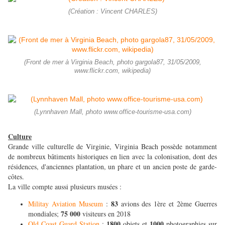
(Création : Vincent CHARLES)
(Front de mer à Virginia Beach, photo gargola87, 31/05/2009,
www.flickr.com, wikipedia)
(Lynnhaven Mall, photo www.office-tourisme-usa.com)
Culture
Grande ville culturelle de Virginie, Virginia Beach possède notamment
de nombreux bâtiments historiques en lien avec la colonisation, dont des
résidences, d'anciennes plantation, un phare et un ancien poste de garde-
côtes.
La ville compte aussi plusieurs musées :
83
Militay Aviation Museum
:
avions des 1ère et 2ème Guerres
75 000
mondiales;
visiteurs en 2018
1800
1000
Old Coast Guard Station
:
objets et
photographies sur