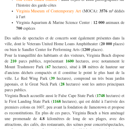
l'histoire des garde-côtes
3576
Virginia Museum of Contemporary Art
(MOCA):
m² dédiés
à l'art
12 000
Virginia Aquarium & Marine Science Center :
animaux de
700
espèces
Des salles de spectacles et de concerts sont également présentes dans la
20 000
ville, dont le Veterans United Home Loans Amphitheater (
places)
1200
ou bien le Sandler Center for Performing Arts (
places).
Pour la tranquillité des habitants et des visiteurs, Virginia Beach dispose
210
1600
de
parcs publics, représentant
hectares, avec notamment le
67
18
Mount Trashmore Park (
hectares), situé à
mètres de hauteur sur
d'anciens déchets compactés et il constitue le point le plus haut de la
39
ville. Le Red Wing Park (
hectares), comprend un très beau jardin
28
japonais, et le Great Neck Park (
hectares) sont les autres principaux
parcs publics.
1748
Virginia Beach accueille aussi le False Cape State Park (
hectares) et
1168
le First Landing State Park (
hectares), qui est dédié à l'arrivée des
premiers colons en 1607, peu avant la fondation de Jamestown et propose
es reconstitutions. En plus de ces parcs, Virginia Beach a bien aménagé
4.8
une promenade de
kilomètres de long de ses plages, avec des
attractions, des cafés, des restaurants, des scènes pour concerts/spectacles,