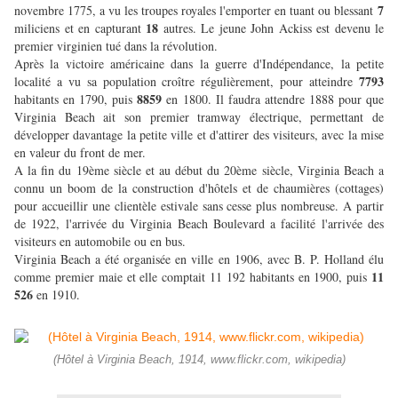
7
novembre 1775, a vu les troupes royales l'emporter en tuant ou blessant
18
miliciens et en capturant
autres. Le jeune John Ackiss est devenu le
premier virginien tué dans la révolution.
Après la victoire américaine dans la guerre d'Indépendance, la petite
7793
localité a vu sa population croître régulièrement, pour atteindre
8859
habitants en 1790, puis
en 1800. Il faudra attendre 1888 pour que
Virginia Beach ait son premier tramway électrique, permettant de
développer davantage la petite ville et d'attirer des visiteurs, avec la mise
en valeur du front de mer.
A la fin du 19ème siècle et au début du 20ème siècle, Virginia Beach a
connu un boom de la construction d'hôtels et de chaumières (cottages)
pour accueillir une clientèle estivale sans cesse plus nombreuse. A partir
de 1922, l'arrivée du Virginia Beach Boulevard a facilité l'arrivée des
visiteurs en automobile ou en bus.
Virginia Beach a été organisée en ville en 1906, avec B. P. Holland élu
11
comme premier maie et elle comptait 11 192 habitants en 1900, puis
526
en 1910.
(Hôtel à Virginia Beach, 1914, www.flickr.com, wikipedia)