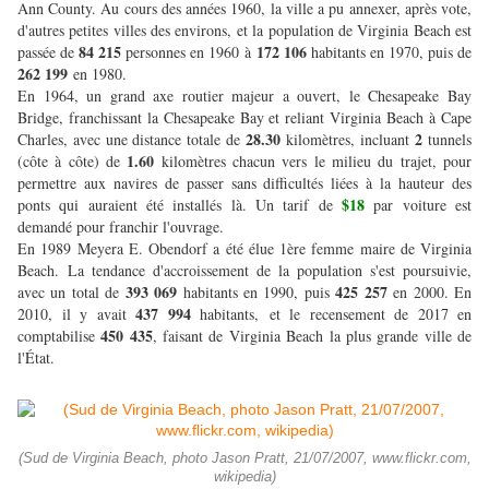
Ann County. Au cours des années 1960, la ville a pu annexer, après vote,
d'autres petites villes des environs, et la population de Virginia Beach est
84 215
172 106
passée de
personnes en 1960 à
habitants en 1970, puis de
262 199
en 1980.
En 1964, un grand axe routier majeur a ouvert, le Chesapeake Bay
Bridge, franchissant la Chesapeake Bay et reliant Virginia Beach à Cape
28.30
2
Charles, avec une distance totale de
kilomètres, incluant
tunnels
1.60
(côte à côte) de
kilomètres chacun vers le milieu du trajet, pour
permettre aux navires de passer sans difficultés liées à la hauteur des
$18
ponts qui auraient été installés là. Un tarif de
par voiture est
demandé pour franchir l'ouvrage.
En 1989 Meyera E. Obendorf a été élue 1ère femme maire de Virginia
Beach. La tendance d'accroissement de la population s'est poursuivie,
393 069
425 257
avec un total de
habitants en 1990, puis
en 2000. En
437 994
2010, il y avait
habitants, et le recensement de 2017 en
450 435
comptabilise
, faisant de Virginia Beach la plus grande ville de
l'État.
(Sud de Virginia Beach, photo Jason Pratt, 21/07/2007, www.flickr.com,
wikipedia)