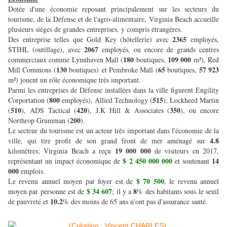
Dotée d'une économie reposant principalement sur les secteurs du
tourisme, de la Défense et de l'agro-alimentaire, Virginia Beach accueille
plusieurs sièges de grandes entreprises, y compris étrangères.
2365
Des entreprise telles que Gold Key (hôtellerie) avec
employés,
2067
STIHL (outillage), avec
employés, ou encore de grands centres
180
109 000
commerciaux comme Lynnhaven Mall (
boutiques,
m²), Red
130
65
57 923
Mill Commons (
boutiques) et Pembroke Mall (
boutiques,
m²) jouent un rôle économique très important.
Parmi les entreprises de Défense installées dans la ville figurent Engility
800
515
Corportation (
employés), Allied Technology (
), Lockheed Martin
510
420
350
(
), ADS Tactical (
), J.K Hill & Associates (
), ou encore
200
Northrop Grumman (
).
Le secteur du tourisme est un acteur très important dans l'économie de la
4.8
ville, qui tire profit de son grand front de mer aménagé sur
19 000 000
kilomètres; Virginia Beach a reçu
de visiteurs en 2017,
$ 2 450 000 000
14
représentant un impact économique de
et soutenant
000
emplois.
$ 70 500
Le revenu annuel moyen par foyer est de
, le revenu annuel
$ 34 607
8
moyen par personne est de
; il y a
% des habitants sous le seuil
10.2
de pauvreté et
% des moins de 65 ans n'ont pas d'assurance santé.