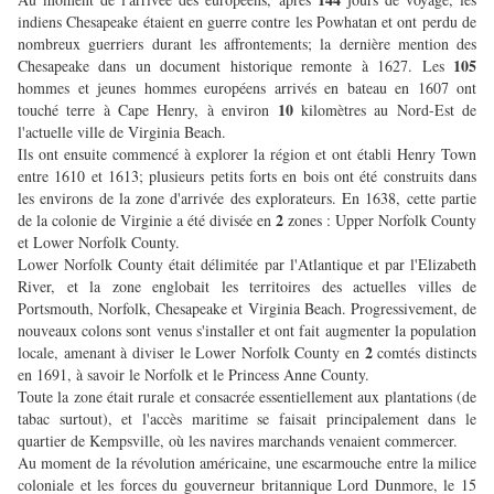
indiens Chesapeake étaient en guerre contre les Powhatan et ont perdu de
nombreux guerriers durant les affrontements; la dernière mention des
105
Chesapeake dans un document historique remonte à 1627. Les
hommes et jeunes hommes européens arrivés en bateau en 1607 ont
10
touché terre à Cape Henry, à environ
kilomètres au Nord-Est de
l'actuelle ville de Virginia Beach.
Ils ont ensuite commencé à explorer la région et ont établi Henry Town
entre 1610 et 1613; plusieurs petits forts en bois ont été construits dans
les environs de la zone d'arrivée des explorateurs. En 1638, cette partie
2
de la colonie de Virginie a été divisée en
zones : Upper Norfolk County
et Lower Norfolk County.
Lower Norfolk County était délimitée par l'Atlantique et par l'Elizabeth
River, et la zone englobait les territoires des actuelles villes de
Portsmouth, Norfolk, Chesapeake et Virginia Beach. Progressivement, de
nouveaux colons sont venus s'installer et ont fait augmenter la population
2
locale, amenant à diviser le Lower Norfolk County en
comtés distincts
en 1691, à savoir le Norfolk et le Princess Anne County.
Toute la zone était rurale et consacrée essentiellement aux plantations (de
tabac surtout), et l'accès maritime se faisait principalement dans le
quartier de Kempsville, où les navires marchands venaient commercer.
Au moment de la révolution américaine, une escarmouche entre la milice
coloniale et les forces du gouverneur britannique Lord Dunmore, le 15