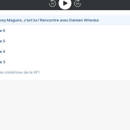
bey Maguire, c'est lui ! Rencontre avec Damien Witecka
e 6
e 5
e 4
e 3
s créatrices de la VF !
e 2
e 1
e Mektoub My Love arrive enfin ! Rencontre avec Shaïn Boumedine et Sal
i : après Toni en famille
elle réalise le bouleversant Dites lui que je l'aime