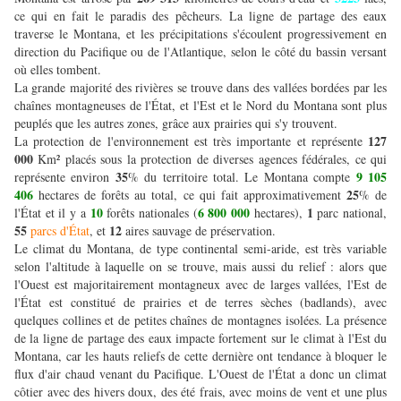
ce qui en fait le paradis des pêcheurs. La ligne de partage des eaux
traverse le Montana, et les précipitations s'écoulent progressivement en
direction du Pacifique ou de l'Atlantique, selon le côté du bassin versant
où elles tombent.
La grande majorité des rivières se trouve dans des vallées bordées par les
chaînes montagneuses de l'État, et l'Est et le Nord du Montana sont plus
peuplés que les autres zones, grâce aux prairies qui s'y trouvent.
127
La protection de l'environnement est très importante et représente
000
Km² placés sous la protection de diverses agences fédérales, ce qui
35
9 105
représente environ
% du territoire total. Le Montana compte
406
25
hectares de forêts au total, ce qui fait approximativement
% de
10
6 800 000
1
l'État et il y a
forêts nationales (
hectares),
parc national,
55
12
parcs d'État
, et
aires sauvage de préservation.
Le climat du Montana, de type continental semi-aride, est très variable
selon l'altitude à laquelle on se trouve, mais aussi du relief : alors que
l'Ouest est majoritairement montagneux avec de larges vallées, l'Est de
l'État est constitué de prairies et de terres sèches (badlands), avec
quelques collines et de petites chaînes de montagnes isolées. La présence
de la ligne de partage des eaux impacte fortement sur le climat à l'Est du
Montana, car les hauts reliefs de cette dernière ont tendance à bloquer le
flux d'air chaud venant du Pacifique. L'Ouest de l'État a donc un climat
côtier avec des hivers doux, des été frais, avec moins de vent et une plus