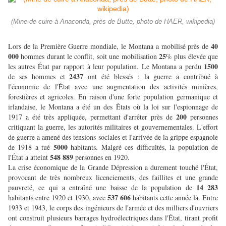
(Mine de cuire à Anaconda, près de Butte, photo de HAER, wikipedia)
40
Lors de la Première Guerre mondiale, le Montana a mobilisé près de
000
25
hommes durant le conflit, soit une mobilisation
% plus élevée que
1500
les autres État par rapport à leur population. Le Montana a perdu
2437
de ses hommes et
ont été blessés : la guerre a contribué à
l'économie de l'État avec une augmentation des activités minières,
forestières et agricoles. En raison d'une forte population germanique et
irlandaise, le Montana a été un des États où la loi sur l'espionnage de
200
1917 a été très appliquée, permettant d'arrêter près de
personnes
critiquant la guerre, les autorités militaires et gouvernementales. L'effort
de guerre a amené des tensions sociales et l'arrivée de la grippe espagnole
5000
de 1918 a tué
habitants. Malgré ces difficultés, la population de
548 889
l'État a atteint
personnes en 1920.
La crise économique de la Grande Dépression a durement touché l'État,
provocant de très nombreux licenciements, des faillites et une grande
14 283
pauvreté, ce qui a entraîné une baisse de la population de
537 606
habitants entre 1920 et 1930, avec
habitants cette année là. Entre
1933 et 1943, le corps des ingénieurs de l'armée et des milliers d'ouvriers
ont construit plusieurs barrages hydroélectriques dans l'État, tirant profit