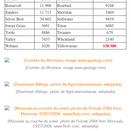
Roosevelt
11 098
Rosebud
9248
Sanders
11 711
Sheridan
3469
Silver Bow
34 602
Stillwater
9419
Sweet Grass
3691
Teton
6085
Toole
4886
Treasure
679
Valley
7433
Wheatland
2140
158 980
Wibaux
1020
Yellowstone
(Comtés du Montana, image www.geology.com)
(Downtown Billings, photo de Agricolamontanae, wikipedia)
(Missoula au couché du soleil, photo de Prizrak 2084 from Missoula,
03/07/2006, www.flickr.com, wikipedia)