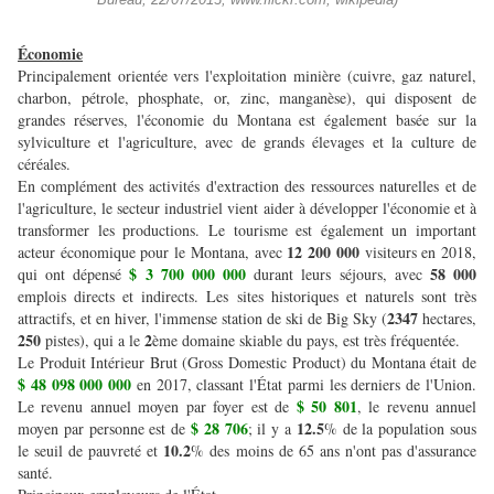
Bureau, 22/07/2013, www.flickr.com, wikipedia)
Économie
Principalement orientée vers l'exploitation minière (cuivre, gaz naturel,
charbon, pétrole, phosphate, or, zinc, manganèse), qui disposent de
grandes réserves, l'économie du Montana est également basée sur la
sylviculture et l'agriculture, avec de grands élevages et la culture de
céréales.
En complément des activités d'extraction des ressources naturelles et de
l'agriculture, le secteur industriel vient aider à développer l'économie et à
transformer les productions. Le tourisme est également un important
12 200 000
acteur économique pour le Montana, avec
visiteurs en 2018,
$ 3 700 000 000
58 000
qui ont dépensé
durant leurs séjours, avec
emplois directs et indirects. Les sites historiques et naturels sont très
2347
attractifs, et en hiver, l'immense station de ski de Big Sky (
hectares,
250
2
pistes), qui a le
ème domaine skiable du pays, est très fréquentée.
Le Produit Intérieur Brut (Gross Domestic Product) du Montana était de
$ 48 098 000 000
en 2017, classant l'État parmi les derniers de l'Union.
$ 50 801
Le revenu annuel moyen par foyer est de
, le revenu annuel
$ 28 706
12.5
moyen par personne est de
; il y a
% de la population sous
10.2
le seuil de pauvreté et
% des moins de 65 ans n'ont pas d'assurance
santé.