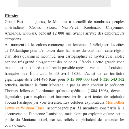
Histoire
Grand État montagneux, le Montana a accueilli de nombreux peuples
amérindiens (Crows, Sioux, Nez-Percé, Kootenais, Cheyennes,
12 000
Arapahos, Kiowas), pendant
ans, avant l'arrivée des explorateurs
européens.
Au moment où les colons commençaient lentement à s'éloigner des côtes
de l'Atlantique pour s'enfoncer dans les terres du continent, cette région
était alors quasiment inconnue, non cartographiée et mystérieuse, isolée
par son très grand éloignement des colonies. L'accès à cette grande zone
inconnue et inexplorée a été rendu possible après la vente de la Louisiane
française aux États-Unis le 30 avril 1803. L'achat de ce territoire
2 144 476
$ 15 000 000
$ 320 543 362
gigantesque de
Km² pour
(soit
actuels), incluant le futur Montana, a par la suite conduit le président
Thomas Jefferson à ordonner qu'une expédition (1804-1806), devenue
légendaire, parte explorer cet immense territoire et tenter de rejoindre
l'océan Pacifique par voie terrestre. Les célèbres explorateurs
Meriwether
31
Lewis et William Clark
, accompagnés par
membres sont partis à la
découverte de l'ancienne Louisiane, mais n'ont pu explorer qu'une petite
partie du Montana actuel, car ses reliefs empêchaient de remonter les
cours d'eaux.