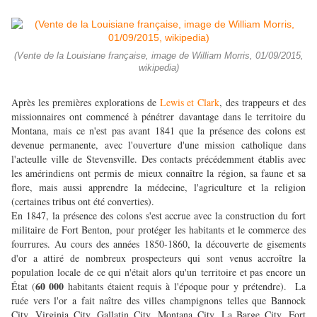
(Vente de la Louisiane française, image de William Morris, 01/09/2015,
wikipedia)
Après les premières explorations de
Lewis et Clark
, des trappeurs et des
missionnaires ont commencé à pénétrer davantage dans le territoire du
Montana, mais ce n'est pas avant 1841 que la présence des colons est
devenue permanente, avec l'ouverture d'une mission catholique dans
l'acteulle ville de Stevensville. Des contacts précédemment établis avec
les amérindiens ont permis de mieux connaître la région, sa faune et sa
flore, mais aussi apprendre la médecine, l'agriculture et la religion
(certaines tribus ont été converties).
En 1847, la présence des colons s'est accrue avec la construction du fort
militaire de Fort Benton, pour protéger les habitants et le commerce des
fourrures. Au cours des années 1850-1860, la découverte de gisements
d'or a attiré de nombreux prospecteurs qui sont venus accroître la
population locale de ce qui n'était alors qu'un territoire et pas encore un
60 000
État (
habitants étaient requis à l'époque pour y prétendre). La
ruée vers l'or a fait naître des villes champignons telles que Bannock
City, Virginia City, Gallatin City, Montana City, La Barge City, Fort