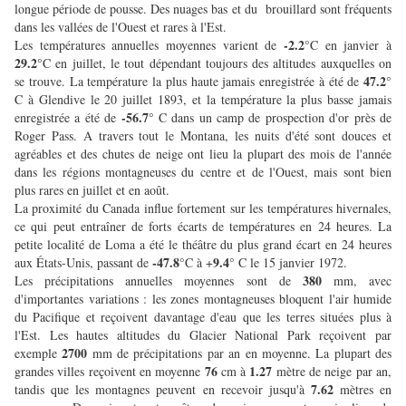
longue période de pousse. Des nuages bas et du brouillard sont fréquents
dans les vallées de l'Ouest et rares à l'Est.
-2.2
Les températures annuelles moyennes varient de
°C en janvier à
29.2
°C en juillet, le tout dépendant toujours des altitudes auxquelles on
47.2
se trouve. La température la plus haute jamais enregistrée à été de
°
C à Glendive le 20 juillet 1893, et la température la plus basse jamais
-56.7
enregistrée a été de
° C dans un camp de prospection d'or près de
Roger Pass. A travers tout le Montana, les nuits d'été sont douces et
agréables et des chutes de neige ont lieu la plupart des mois de l'année
dans les régions montagneuses du centre et de l'Ouest, mais sont bien
plus rares en juillet et en août.
La proximité du Canada influe fortement sur les températures hivernales,
ce qui peut entraîner de forts écarts de températures en 24 heures. La
petite localité de Loma a été le théâtre du plus grand écart en 24 heures
-47.8
9.4
aux États-Unis, passant de
°C à +
° C le 15 janvier 1972.
380
Les précipitations annuelles moyennes sont de
mm, avec
d'importantes variations : les zones montagneuses bloquent l'air humide
du Pacifique et reçoivent davantage d'eau que les terres situées plus à
l'Est. Les hautes altitudes du Glacier National Park reçoivent par
2700
exemple
mm de précipitations par an en moyenne. La plupart des
76
1.27
grandes villes reçoivent en moyenne
cm à
mètre de neige par an,
7.62
tandis que les montagnes peuvent en recevoir jusqu'à
mètres en