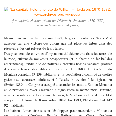
(La capitale Helena, photo de William H. Jackson, 1870-1872,
www.archives.org, wikipedia)
Moins d'un an plus tard, en mai 1877, la guerre contre les Sioux s'est
achevée par une victoire des colons qui ont placé les tribus dans des
réserves et les ont privées de leurs terres.
Des gisements de cuivre et d'argent ont été découverts dans les terres de
la zone, attirant de nouveaux prospecteurs (et le chemin de fer haï des
amérindiens), tandis que de nouveaux éleveurs bovins venaient profiter
des vastes terres abordables à disposition. En 1880, le Territoire du
39 159
Montana comptait
habitants, et la population a continué de croître
grâce aux ressources minières et à l'accès ferroviaire à la région. En
février 1889, le Congrès a accepté d'accorder le statut d'État au Montana
et le président Grover Cleveland a signé l'acte le même mois. Ensuite,
41
sous la présidence de Benjamin Harrison, le Montana a été le
ème État
142
à rejoindre l'Union, le 8 novembre 1889. En 1890, l'État comptait
924
habitants.
Les liaisons ferroviaires se sont développées pour raccorder le Montana à
ses voisins, (Northern Pacific Railroads et Great Northern