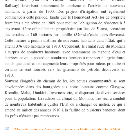
Railway) favorisant notamment le tourisme et l'arrivée de nouveaux
habitants, à partir de 1900. Des projets d'irrigation ont également
commencé à cette période, tandis que le Homestead Act (loi de propriété
3
fermière) a été révisé en 1909 pour réduire l'obligation de résidence à
5
ans avant d'être officiellement propriétaire (au lieu de
ans), accordant
160
320
des terrains de
hectares par famille (
si c'étaient des éleveurs).
Cette mesure a permis d'attirer de nouveaux habitants dans l'État, qui a
376 053
atteint
habitants en 1910. Cependant, le climat rude du Montana
a surpris de nombreux habitants, avec notamment un manque d'eau et
d'arbres, ce qui a poussé de nombreux fermiers à renoncer à l'agriculture,
tandis que d'autres ont augmenté leurs propriétés pour mieux produire et
certains se sont tournés vers les gisements de pétrole, découverts en
1910.
Souvent éloignées du chemin de fer, les petites communautés se sont
développées dans des bourgades aux noms lointains comme Glasgow,
Kremlin, Malta, Dunkirk, Inverness, etc, et disposant de divers services
pour la population. La rudesse du climat du Montana, très sec, a conduit
de nombreux habitants à quitter l'État ou à changer de métier, ce qui a
amené au milieu des années 1910 à la faillite de plusieurs banques, dont
les prêts n'étaient pas remboursés.