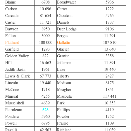
Blaine
6708
Broadwater
5936
Carbon
10 696
Carter
1222
Cascade
81 654
Chouteau
5765
Custer
11 721
Daniels
1737
Dawson
8950
Deer Lodge
9106
Fallon
3009
Fergus
11 291
Flathead
100 000
Gallatin
107 810
Garfield
1293
Glacier
13 640
Golden Valley
822
Granite
3358
Hill
16 463
Jefferson
11 891
Judith Basin
1961
Lake
19 440
Lewis & Clark
67 773
Liberty
2427
Lincoln
19 440
Madison
8175
McCone
1718
Meagher
1851
Mineral
4255
Missoula
117 441
Musselshell
4639
Park
16 353
523
Petroleum
Phillips
4119
Pondera
5960
Powder
1752
Powell
6795
Prairie
1109
Ravalli
42 563
Richland
11 039