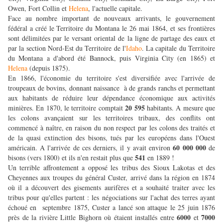
Owen, Fort Collin et
Helena
, l'actuelle capitale.
Face au nombre important de nouveaux arrivants, le gouvernement
fédéral a créé le Territoire du Montana le 26 mai 1864, et ses frontières
sont délimitées par le versant oriental de la ligne de partage des eaux et
par la section Nord-Est du Territoire de l'
Idaho
. La capitale du Territoire
du Montana a d'abord été Bannock, puis Virginia City (en 1865) et
Helena
(depuis 1875).
En 1866, l'économie du territoire s'est diversifiée avec l'arrivée de
troupeaux de bovins, donnant naissance à de grands ranchs et permettant
aux habitants de réduire leur dépendance économique aux activités
20 595
minières. En 1870, le territoire comptait
habitants. A mesure que
les colons avançaient sur les territoires tribaux, des conflits ont
commencé à naître, en raison du non respect par les colons des traités et
de la quasi extinction des bisons, tués par les européens dans l'Ouest
60 000 000
américain. A l'arrivée de ces derniers, il y avait environ
de
541
bisons (vers 1800) et ils n'en restait plus que
en 1889 !
Un terrible affrontement a opposé les tribus des Sioux Lakotas et des
Cheyennes aux troupes du général Custer, arrivé dans la région en 1874
où il a découvert des gisements aurifères et a souhaité traiter avec les
tribus pour qu'elles partent : les négociations sur l'achat des terres ayant
échoué en septembre 1875, Custer a lancé son attaque le 25 juin 1876
6000
7000
près de la rivière Little Bighorn où étaient installés entre
et