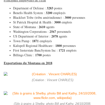
Principaux employeurs de l'État
3283
Department of Defense :
postes
3200
Benefis Health System :
employés
3000
Blackfeet Tribe (tribu amérindienne) :
personnes
3000
St Patrick Hospital & Health :
emplois
2610
State of Montana :
agents
2567
Washington Corporations :
personnels
2078
US Department of Interior :
agents
1871
Town Pump :
employés
1800
Kalispell Regional Healthcare :
personnes
1721
First Insterstate BancSystem Inc :
emplois
1700
Billings Clinic :
postes
Exportations du Montana en 2018
(Création : Vincent CHARLES)
(Silo à grains à Shelby, photo Bill and Kathy, 24/10/2008,