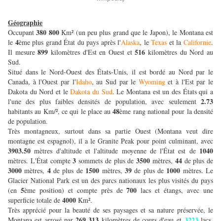
Géographie
380 800
Occupant
Km² (un peu plus grand que le Japon), le Montana est
4
le
ème plus grand État du pays après l'
Alaska
, le
Texas
et la
Californie
.
899
516
Il mesure
kilomètres d'Est en Ouest et
kilomètres du Nord au
Sud.
Situé dans le Nord-Ouest des États-Unis, il est bordé au Nord par le
Canada, à l'Ouest par l'
Idaho
, au Sud par le
Wyoming
et à l'Est par le
Dakota du Nord et le
Dakota du Sud
. Le Montana est un des États qui a
2.73
l'une des plus faibles densités de population, avec seulement
48
habitants au Km/², ce qui le place au
ème rang national pour la densité
de population.
Très montagneux, surtout dans sa partie Ouest (Montana veut dire
montagne est espagnol), il a le Granite Peak pour point culminant, avec
3903.50
1040
mètres d'altitude et l'altitude moyenne de l'État est de
3
3500
44
mètres. L'État compte
sommets de plus de
mètres,
de plus de
3000
4
1500
39
1000
mètres,
de plus de
mètres,
de plus de
mètres. Le
Glacier National Park est un des parcs nationaux les plus visités du pays
5
700
(en
ème position) et compte près de
lacs et étangs, avec une
4000
superficie totale de
Km².
Très apprécié pour la beauté de ses paysages et sa nature préservée, le
269 313
3223
Montana est arrosé par
kilomètres de cours d'eau et
lacs,