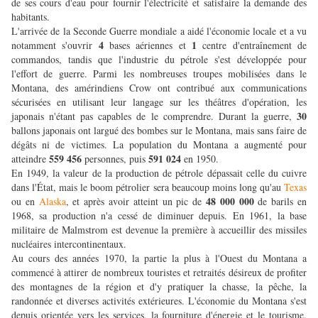
de ses cours d'eau pour fournir l'électricité et satisfaire la demande des
habitants.
L'arrivée de la Seconde Guerre mondiale a aidé l'économie locale et a vu
4
1
notamment s'ouvrir
bases aériennes et
centre d'entraînement de
commandos, tandis que l'industrie du pétrole s'est développée pour
l'effort de guerre. Parmi les nombreuses troupes mobilisées dans le
Montana, des amérindiens Crow ont contribué aux communications
sécurisées en utilisant leur langage sur les théâtres d'opération, les
30
japonais n'étant pas capables de le comprendre. Durant la guerre,
ballons japonais ont largué des bombes sur le Montana, mais sans faire de
dégâts ni de victimes. La population du Montana a augmenté pour
559 456
591 024
atteindre
personnes, puis
en 1950.
En 1949, la valeur de la production de pétrole dépassait celle du cuivre
dans l'État, mais le boom pétrolier sera beaucoup moins long qu'au
Texas
48 000 000
ou en
Alaska
, et après avoir atteint un pic de
de barils en
1968, sa production n'a cessé de diminuer depuis. En 1961, la base
militaire de Malmstrom est devenue la première à accueillir des missiles
nucléaires intercontinentaux.
Au cours des années 1970, la partie la plus à l'Ouest du Montana a
commencé à attirer de nombreux touristes et retraités désireux de profiter
des montagnes de la région et d'y pratiquer la chasse, la pêche, la
randonnée et diverses activités extérieures. L'économie du Montana s'est
depuis orientée vers les services, la fourniture d'énergie et le tourisme,