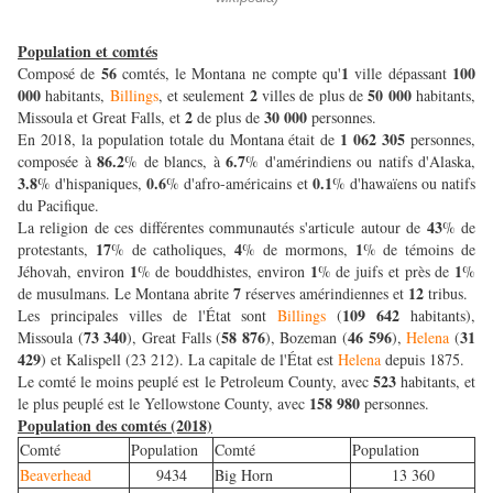
Population et comtés
56
1
100
Composé de
comtés, le Montana ne compte qu'
ville dépassant
000
2
50 000
habitants,
Billings
, et seulement
villes de plus de
habitants,
2
30 000
Missoula et Great Falls, et
de plus de
personnes.
1 062 305
En 2018, la population totale du Montana était de
personnes,
86.2
6.7
composée à
% de blancs, à
% d'amérindiens ou natifs d'Alaska,
3.8
0.6
0.1
% d'hispaniques,
% d'afro-américains et
% d'hawaïens ou natifs
du Pacifique.
43
La religion de ces différentes communautés s'articule autour de
% de
17
4
1
protestants,
% de catholiques,
% de mormons,
% de témoins de
1
1
1
Jéhovah, environ
% de bouddhistes, environ
% de juifs et près de
%
7
12
de musulmans. Le Montana abrite
réserves amérindiennes et
tribus.
109 642
Les principales villes de l'État sont
Billings
(
habitants),
73 340
58 876
46 596
31
Missoula (
), Great Falls (
), Bozeman (
),
Helena
(
429
) et Kalispell (23 212). La capitale de l'État est
Helena
depuis 1875.
523
Le comté le moins peuplé est le Petroleum County, avec
habitants, et
158 980
le plus peuplé est le Yellowstone County, avec
personnes.
Population des comtés (2018)
Comté
Population
Comté
Population
Beaverhead
9434
Big Horn
13 360