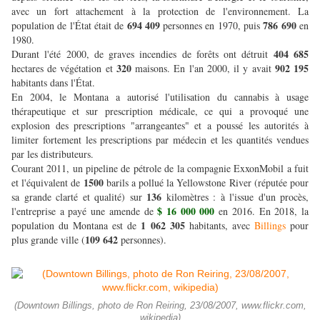
avec un fort attachement à la protection de l'environnement. La
694 409
786 690
population de l'État était de
personnes en 1970, puis
en
1980.
404 685
Durant l'été 2000, de graves incendies de forêts ont détruit
320
902 195
hectares de végétation et
maisons. En l'an 2000, il y avait
habitants dans l'État.
En 2004, le Montana a autorisé l'utilisation du cannabis à usage
thérapeutique et sur prescription médicale, ce qui a provoqué une
explosion des prescriptions "arrangeantes" et a poussé les autorités à
limiter fortement les prescriptions par médecin et les quantités vendues
par les distributeurs.
Courant 2011, un pipeline de pétrole de la compagnie ExxonMobil a fuit
1500
et l'équivalent de
barils a pollué la Yellowstone River (réputée pour
136
sa grande clarté et qualité) sur
kilomètres : à l'issue d'un procès,
$ 16 000 000
l'entreprise a payé une amende de
en 2016. En 2018, la
1 062 305
population du Montana est de
habitants, avec
Billings
pour
109 642
plus grande ville (
personnes).
(Downtown Billings, photo de Ron Reiring, 23/08/2007, www.flickr.com,
wikipedia)