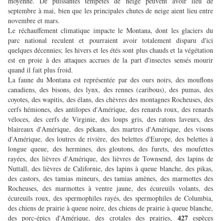
moyenne. De puissantes tempêtes de neige peuvent avoir lieu de
septembre à mai, bien que les principales chutes de neige aient lieu entre
novembre et mars.
Le réchauffement climatique impacte le Montana, dont les glaciers du
parc national reculent et pourraient avoir totalement disparu d'ici
quelques décennies; les hivers et les étés sont plus chauds et la végétation
est en proie à des attaques accrues de la part d'insectes sensés mourir
quand il fait plus froid.
La faune du Montana est représentée par des ours noirs, des mouflons
canadiens, des bisons, des lynx, des rennes (caribous), des pumas, des
coyotes, des wapitis, des élans, des chèvres des montagnes Rocheuses, des
cerfs hémiones, des antilopes d'Amérique, des renards roux, des renards
véloces, des cerfs de Virginie, des loups gris, des ratons laveurs, des
blaireaux d'Amérique, des pékans, des martres d'Amérique, des visons
d'Amérique, des loutres de rivière, des belettes d'Europe, des belettes à
longue queue, des hermines, des gloutons, des furets, des moufettes
rayées, des lièvres d'Amérique, des lièvres de Townsend, des lapins de
Nuttall, des lièvres de Californie, des lapins à queue blanche, des pikas,
des castors, des tamias mineurs, des tamias amènes, des marmottes des
Rocheuses, des marmottes à ventre jaune, des écureuils volants, des
écureuils roux, des spermophiles rayés, des spermophiles de Columbia,
des chiens de prairie à queue noire, des chiens de prairie à queue blanche,
427
des porc-épics d'Amérique, des crotales des prairies,
espèces