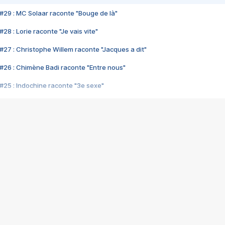
#29 : MC Solaar raconte "Bouge de là"
28 : Lorie raconte "Je vais vite"
#27 : Christophe Willem raconte "Jacques a dit"
#26 : Chimène Badi raconte "Entre nous"
#25 : Indochine raconte "3e sexe"
#24 : Zaho raconte "C'est chelou"
#23 : Patrick Bruel raconte "Au café des délices"
#22 : Kyo raconte "Le chemin"
#21 : Nolwenn Leroy raconte "Cassé"
#20 : Patrick Hernandez raconte "Born to be alive"
#19 : Lorie raconte "Près de moi"
#18 : Michael Jones raconte "A nos actes manqués" (avec Jean-Jacque