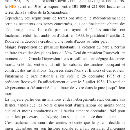
mai 1925, lorsque le président Calvin Coolidge et le Congrès ont autorisé
101 000
211 000
le
NPS
(créé en 1916) à acquérir entre
et
hectares de
terres dans la vallée de la Shenandoah.
Cependant, ces acquisitions de terres ont suscité le mécontentement de
certains occupants des zones concernées, qui ont finalement obtenu des
dédommagements. Le coût par acre ayant triplé, les autorités ont
finalement réduit leur ambition d'achat; en 1933, le président Franklin D.
Roosevelt a décidé la création d'une route d'accès au futur parc.
Malgré l'opposition de plusieurs habitants, la création du parc a permis
de faire travailler des jeunes lors du New Deal du président Roosevelt, au
moment de la Grande Dépression : ces travailleurs ont dégagé des arbres
morts, créé des sentiers, détruit les cabanes des anciens occupant et
construit des installations (séparées entre Noirs et Blancs) et des routes.
Finalement le parc national a été créé le 26 décembre 1935 et le
président Roosevelt l'a officiellement ouvert le 3 juillet 1936. Un total de
40
personnes a été autorisé à continuer de vivre dans le parc jusqu'à leur
mort.
La majeure partie des installations et des hébergements était destinée aux
Blancs, tandis que les Noirs disposaient d'installations de moins bonne
qualité et moins nombreuses et il faudra attendre décembre 1945 pour
qu'un lent processus de déségrégation se mette en place dans le parc.
C'est seulement au cours des années soixante que le parc a décidé de
miser davantage sur son histoire sociale et a fait restaurer d'anciennes