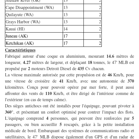
Siuslaw River (OR)
13
2
Cape Disappointment (WA)
13
2
Quilayute (WA)
13
2
Grays Harbor (WA)
13
2
Kauai (HI)
14
2
Juneau (AK)
17
1
Ketchikan (AK)
17
2
Caractéristiques
14.6
Fabriqué autour d'une coque en aluminium, mesurant
mètres de
4.27
18
longueur,
mètres de largeur, et déplaçant
tonnes, le 47' MLB est
2
435
propulsé par
moteurs Detroit Diesel de
Cv chacun.
46
La vitesse maximale autorisée par cette propulsion est de
Km/h, pour
41
370
une vitesse de croisière de
Km/h, avec une autonomie de
kilomètres. Conçu pour pouvoir opérer par mer forte, il peut aussi
110
affronter des vents de
Km/h, et être dirigé de l'intérieur comme de
l'extérieur (en cas de temps calme).
Des sièges antichocs ont été installés pour l'équipage, pouvant pivoter à
360
°, et présentant un confort optimisé pour contrer l'impact des flots.
4
5
L'équipage comprend
personnes, qui peuvent être renforcées par
5
passagers, ou bien accueillir
rescapés, grâce à la petite installation
médicale de bord. Embarquant des systèmes de communications radio et
satellitaires, le 47' MLB dispose également d'un GPS et d'un radar de