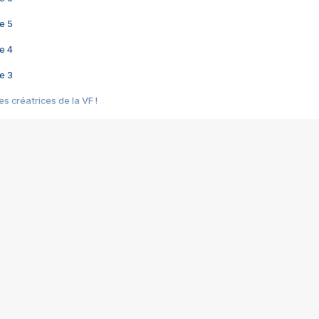
e 5
e 4
e 3
s créatrices de la VF !
e 2
e 1
e Mektoub My Love arrive enfin ! Rencontre avec Shaïn Boumedine et Sal
i : après Toni en famille
elle réalise le bouleversant Dites lui que je l'aime
ais ! Rencontre autour de Vie privée de Rebecca Zlotowski
 de Marguerite, Grave... Rencontre avec Ella Rumpf
 Les Rêveurs, un film intime sur la santé mentale