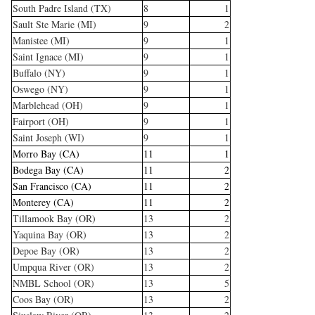
South Padre Island (TX)
8
1
Sault Ste Marie (MI)
9
2
Manistee (MI)
9
1
Saint Ignace (MI)
9
1
Buffalo (NY)
9
1
Oswego (NY)
9
1
Marblehead (OH)
9
1
Fairport (OH)
9
1
Saint Joseph (WI)
9
1
Morro Bay (CA)
11
1
Bodega Bay (CA)
11
2
San Francisco (CA)
11
2
Monterey (CA)
11
2
Tillamook Bay (OR)
13
2
Yaquina Bay (OR)
13
2
Depoe Bay (OR)
13
2
Umpqua River (OR)
13
2
NMBL School (OR)
13
5
Coos Bay (OR)
13
2