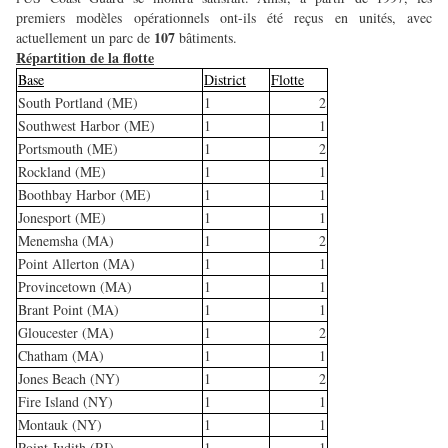
premiers modèles opérationnels ont-ils été reçus en unités, avec
107
actuellement un parc de
bâtiments.
Répartition de la flotte
Base
District
Flotte
South Portland (ME)
1
2
Southwest Harbor (ME)
1
1
Portsmouth (ME)
1
2
Rockland (ME)
1
1
Boothbay Harbor (ME)
1
1
Jonesport (ME)
1
1
Menemsha (MA)
1
2
Point Allerton (MA)
1
1
Provincetown (MA)
1
1
Brant Point (MA)
1
1
Gloucester (MA)
1
2
Chatham (MA)
1
1
Jones Beach (NY)
1
2
Fire Island (NY)
1
1
Montauk (NY)
1
1
Point Judith (RI)
1
1