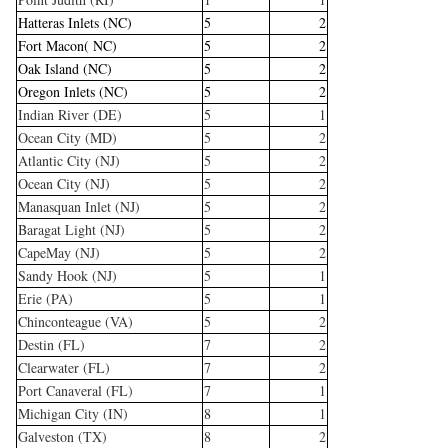
Hatteras Inlets (NC)
5
2
Fort Macon( NC)
5
2
Oak Island (NC)
5
2
Oregon Inlets (NC)
5
2
Indian River (DE)
5
1
Ocean City (MD)
5
2
Atlantic City (NJ)
5
2
Ocean City (NJ)
5
2
Manasquan Inlet (NJ)
5
2
Baragat Light (NJ)
5
2
CapeMay (NJ)
5
2
Sandy Hook (NJ)
5
1
Erie (PA)
5
1
Chinconteague (VA)
5
2
Destin (FL)
7
2
Clearwater (FL)
7
2
Port Canaveral (FL)
7
1
Michigan City (IN)
8
1
Galveston (TX)
8
2