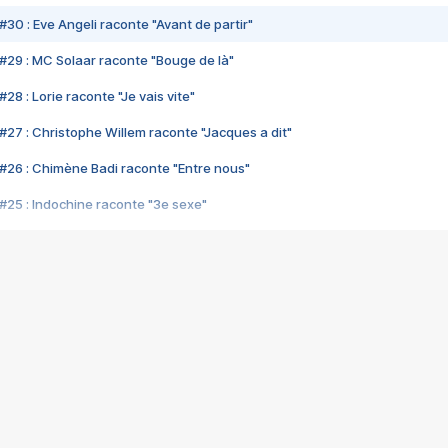
#30 : Eve Angeli raconte "Avant de partir"
#29 : MC Solaar raconte "Bouge de là"
28 : Lorie raconte "Je vais vite"
#27 : Christophe Willem raconte "Jacques a dit"
#26 : Chimène Badi raconte "Entre nous"
#25 : Indochine raconte "3e sexe"
#24 : Zaho raconte "C'est chelou"
#23 : Patrick Bruel raconte "Au café des délices"
#22 : Kyo raconte "Le chemin"
#21 : Nolwenn Leroy raconte "Cassé"
#20 : Patrick Hernandez raconte "Born to be alive"
#19 : Lorie raconte "Près de moi"