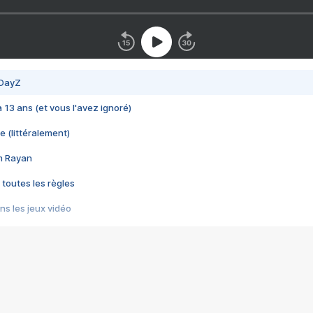
 DayZ
 a 13 ans (et vous l'avez ignoré)
e (littéralement)
im Rayan
 toutes les règles
s les jeux vidéo
us choquant de Rockstar ? - Le scandale BULLY
e plus moche de Steam
du RÊVE tourne au CAUCHEMAR
pendant 8 heures