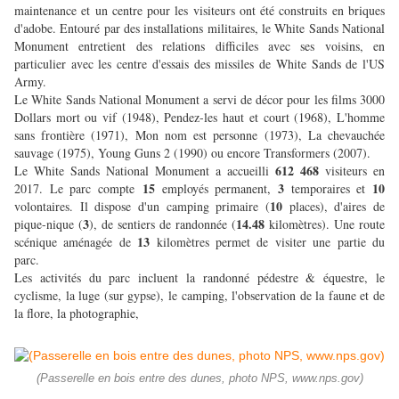
maintenance et un centre pour les visiteurs ont été construits en briques
d'adobe. Entouré par des installations militaires, le White Sands National
Monument entretient des relations difficiles avec ses voisins, en
particulier avec les centre d'essais des missiles de White Sands de l'US
Army.
Le White Sands National Monument a servi de décor pour les films 3000
Dollars mort ou vif (1948), Pendez-les haut et court (1968), L'homme
sans frontière (1971), Mon nom est personne (1973), La chevauchée
sauvage (1975), Young Guns 2 (1990) ou encore Transformers (2007).
612 468
Le White Sands National Monument a accueilli
visiteurs en
15
3
10
2017. Le parc compte
employés permanent,
temporaires et
10
volontaires. Il dispose d'un camping primaire (
places), d'aires de
3
14.48
pique-nique (
), de sentiers de randonnée (
kilomètres). Une route
13
scénique aménagée de
kilomètres permet de visiter une partie du
parc.
Les activités du parc incluent la randonné pédestre & équestre, le
cyclisme, la luge (sur gypse), le camping, l'observation de la faune et de
la flore, la photographie,
(Passerelle en bois entre des dunes, photo NPS, www.nps.gov)