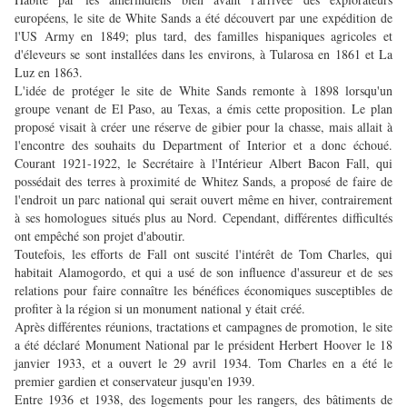
européens, le site de White Sands a été découvert par une expédition de
l'US Army en 1849; plus tard, des familles hispaniques agricoles et
d'éleveurs se sont installées dans les environs, à Tularosa en 1861 et La
Luz en 1863.
L'idée de protéger le site de White Sands remonte à 1898 lorsqu'un
groupe venant de El Paso, au Texas, a émis cette proposition. Le plan
proposé visait à créer une réserve de gibier pour la chasse, mais allait à
l'encontre des souhaits du Department of Interior et a donc échoué.
Courant 1921-1922, le Secrétaire à l'Intérieur Albert Bacon Fall, qui
possédait des terres à proximité de Whitez Sands, a proposé de faire de
l'endroit un parc national qui serait ouvert même en hiver, contrairement
à ses homologues situés plus au Nord. Cependant, différentes difficultés
ont empêché son projet d'aboutir.
Toutefois, les efforts de Fall ont suscité l'intérêt de Tom Charles, qui
habitait Alamogordo, et qui a usé de son influence d'assureur et de ses
relations pour faire connaître les bénéfices économiques susceptibles de
profiter à la région si un monument national y était créé.
Après différentes réunions, tractations et campagnes de promotion, le site
a été déclaré Monument National par le président Herbert Hoover le 18
janvier 1933, et a ouvert le 29 avril 1934. Tom Charles en a été le
premier gardien et conservateur jusqu'en 1939.
Entre 1936 et 1938, des logements pour les rangers, des bâtiments de