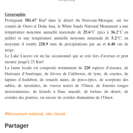
Géographie
581.67
Protégeant
Km² dans le désert du Nouveau-Mexique, sur les
comtés de Otero et Doña Ana, le White Sands National Monument a une
25.6
36.2
température moyenne annuelle maximale de
°C (pics à
°C en
5.2
juillet) et une température annuelle moyenne minimale de
°C; en
228.9
6.40
moyenne il tombe
mm de précipitations par an et
cm de
neige.
Le Lake Lucero est un lac occasionnel qui se crée lors d'averses et peut
mesure jusqu'à 25 Km².
220
La faune locale est composée notamment de
espèces d'oiseaux, de
blaireaux d'Amérique, de lièvres de Californie, de lynx, de coyotes, de
lapines d'Audubon, de renards nains, de porcs-épics, de scorpions des
sables, de tarentules, de veuves noires de l'Ouest, de fourmis rouges
moissonneuses, de lézards à flanc maculé, de tortues du désert, de
crotales des prairies, ou encore de crotales diamantins de l'Ouest.
#Monument national, site classé
Partager