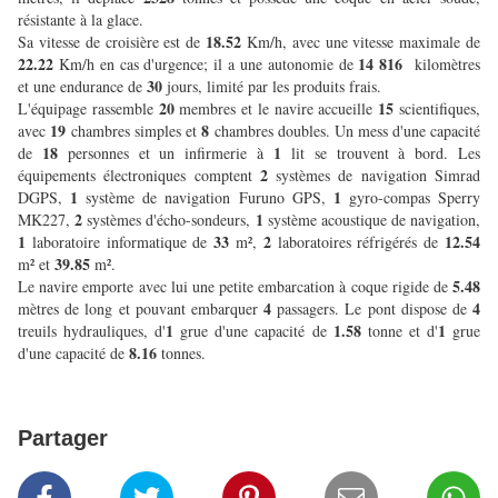
résistante à la glace.
18.52
Sa vitesse de croisière est de
Km/h, avec une vitesse maximale de
22.22
14 816
Km/h en cas d'urgence; il a une autonomie de
kilomètres
30
et une endurance de
jours, limité par les produits frais.
20
15
L'équipage rassemble
membres et le navire accueille
scientifiques,
19
8
avec
chambres simples et
chambres doubles. Un mess d'une capacité
18
1
de
personnes et un infirmerie à
lit se trouvent à bord. Les
2
équipements électroniques comptent
systèmes de navigation Simrad
1
1
DGPS,
système de navigation Furuno GPS,
gyro-compas Sperry
2
1
MK227,
systèmes d'écho-sondeurs,
système acoustique de navigation,
1
33
2
12.54
laboratoire informatique de
m²,
laboratoires réfrigérés de
39.85
m² et
m².
5.48
Le navire emporte avec lui une petite embarcation à coque rigide de
4
4
mètres de long et pouvant embarquer
passagers. Le pont dispose de
1
1.58
1
treuils hydrauliques, d'
grue d'une capacité de
tonne et d'
grue
8.16
d'une capacité de
tonnes.
Partager