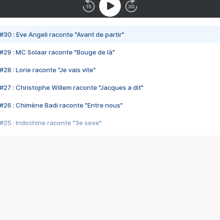
#30 : Eve Angeli raconte "Avant de partir"
#29 : MC Solaar raconte "Bouge de là"
28 : Lorie raconte "Je vais vite"
#27 : Christophe Willem raconte "Jacques a dit"
#26 : Chimène Badi raconte "Entre nous"
#25 : Indochine raconte "3e sexe"
#24 : Zaho raconte "C'est chelou"
#23 : Patrick Bruel raconte "Au café des délices"
#22 : Kyo raconte "Le chemin"
#21 : Nolwenn Leroy raconte "Cassé"
#20 : Patrick Hernandez raconte "Born to be alive"