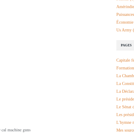
Amérindie
Puissances
Économie
Us Army
(
PAGES
Capitale f
Formation
La Chambr
La Constit
La Déclar
Le préside
Le Sénat d
Les présid
L'hymne n
 cal machine guns
Mes sourc