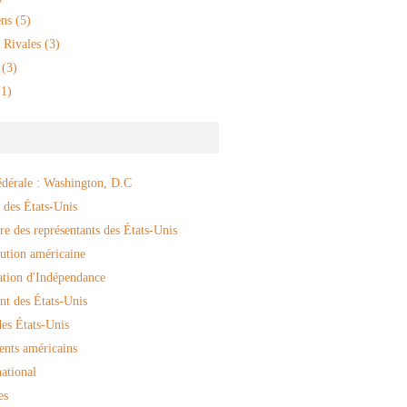
ns
(5)
 Rivales
(3)
(3)
1)
édérale : Washington, D.C
 des États-Unis
e des représentants des États-Unis
ution américaine
ation d'Indépendance
nt des États-Unis
es États-Unis
ents américains
ational
es