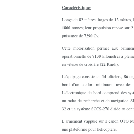
Caractéristiques
82
12
Longs de
mètres, larges de
mètres, 
1800
tonnes; leur propulsion repose sur
7290
puissance de
Cv.
Cette motorisation permet aux bâtime
7130
opérationnelle de
kilomètres à plein
22
en vitesse de croisière (
Km/h).
14
86
L'équipage consiste en
officiers,
en
bord d'un confort minimum, avec des do
L'électronique de bord comprend des sys
un radar de recherche et de navigation 
32 et un système SCCS-270 d'aide au con
1
L'armement s'appuie sur
canon OTO Me
une plateforme pour hélicoptère.