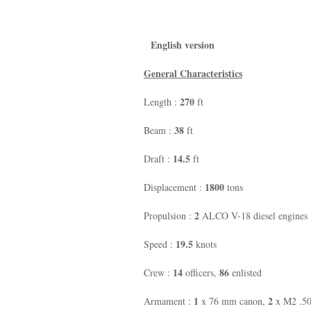
English version
General Characteristics
270
Length :
ft
38
Beam :
ft
14.5
Draft :
ft
1800
Displacement :
tons
2
Propulsion :
ALCO V-18 diesel engines
19.5
Speed :
knots
14
86
Crew :
officers,
enlisted
1
2
Armament :
x 76 mm canon,
x M2 .50