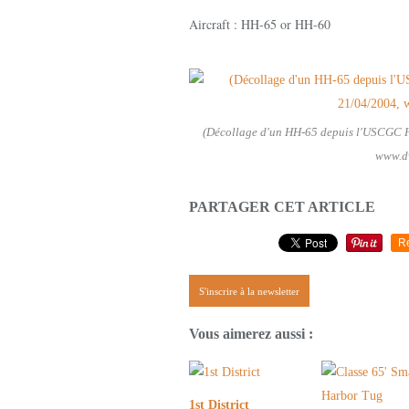
Aircraft : HH-65 or HH-60
(Décollage d'un HH-65 depuis l'USCGC H
www.dv
PARTAGER CET ARTICLE
R
S'inscrire à la newsletter
Vous aimerez aussi :
1st District