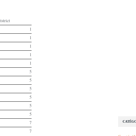
istrict
1
1
1
1
1
5
5
5
5
5
5
7
CATÉGO
7