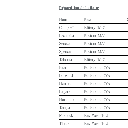
Répartition de la flotte
Nom
Base
D
Campbell
Kittery (ME)
Escanaba
Boston( MA)
Seneca
Boston( MA)
Spencer
Boston( MA)
Tahoma
Kittery (ME)
Bear
Portsmouth (VA)
Forward
Portsmouth (VA)
Harriet
Portsmouth (VA)
Legare
Portsmouth (VA)
Northland
Portsmouth (VA)
Tampa
Portsmouth (VA)
Mohawk
Key West (FL)
Thetis
Key West (FL)