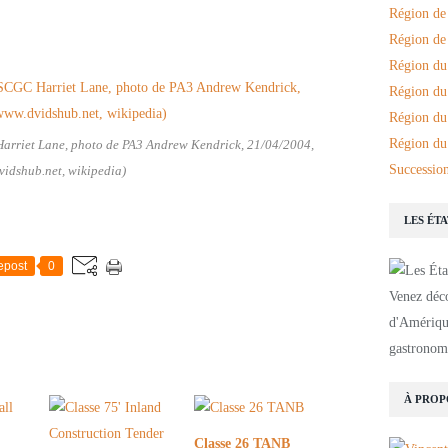
Région de
Région de 
Région du
Région du
Région du
Région du
arriet Lane, photo de PA3 Andrew Kendrick, 21/04/2004,
Succession
idshub.net, wikipedia)
LES ÉT
epost
0
Venez déco
d'Amérique
gastronomi
À PROP
Classe 26 TANB