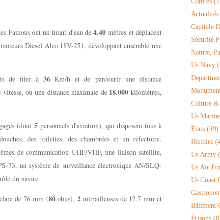
Comtés
(1
Actualités
Capitale D
4.40
les Famous ont un tirant d'eau de
mètres et déplacent
Sécurité P
2
moteurs Diesel Alco 18V-251, développant ensemble une
Nature, P
Us Navy
(
36
nts de filer à
Km/h et de parcourir une distance
Departmen
18.000
Monument 
e vitesse, ou une distance maximale de
kilomètres,
Culture &
Us Marine
5
gagés (dont
personnels d'aviation), qui disposent tous à
États
(49)
uches, des toilettes, des chambrées et un réfectoire.
Histoire
(4
tèmes de communication UHF/VHF, une liaison satellite,
Us Army
(
SPS-73, un système de surveillance électronique AN/SLQ-
Us Air Fo
trôle du navire.
Us Coast 
Gastronom
80
2
lara de 76 mm (
obus),
mitrailleuses de 12.7 mm et
Bâtiment O
Prisons
(8