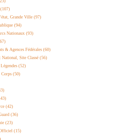
23)
(107)
'état, Grande Ville
(97)
ublique
(94)
arcs Nationaux
(93)
67)
ts & Agences Fédérales
(60)
National, Site Classé
(56)
 Légendes
(52)
 Corps
(50)
3)
43)
rce
(42)
Guard
(36)
ie
(23)
fficiel
(15)
)