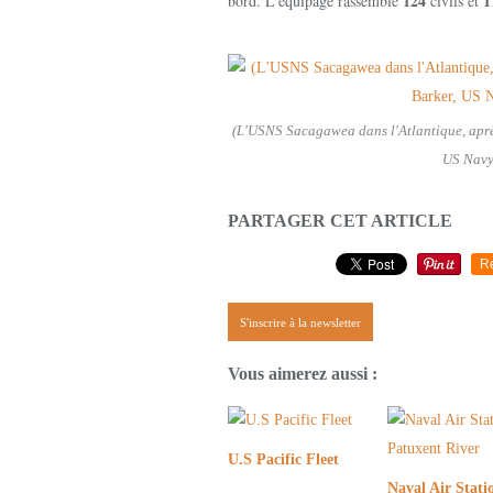
124
1
bord. L'équipage rassemble
civils et
(L'USNS Sacagawea dans l'Atlantique, après
US Navy
PARTAGER CET ARTICLE
R
S'inscrire à la newsletter
Vous aimerez aussi :
U.S Pacific Fleet
Naval Air Stati