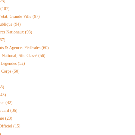
23)
(107)
'état, Grande Ville
(97)
ublique
(94)
arcs Nationaux
(93)
67)
ts & Agences Fédérales
(60)
National, Site Classé
(56)
 Légendes
(52)
 Corps
(50)
3)
43)
rce
(42)
Guard
(36)
ie
(23)
fficiel
(15)
)