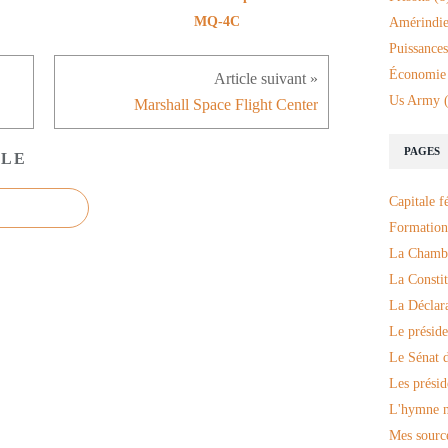
MQ-4C
Amérindie
Puissances
Économie
Us Army
(
Marshall Space Flight Center
PAGES
CLE
Capitale f
Formation
La Chambr
La Constit
La Déclar
Le préside
Le Sénat d
Les présid
L'hymne n
Mes sourc