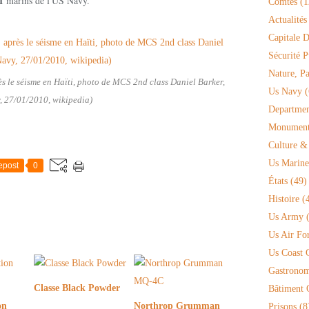
1
marins de l'US Navy.
Comtés
(1
Actualités
Capitale D
Sécurité P
Nature, P
 le séisme en Haïti, photo de MCS 2nd class Daniel Barker,
Us Navy
(
, 27/01/2010, wikipedia)
Departmen
Monument 
Culture &
Us Marine
epost
0
États
(49)
Histoire
(4
Us Army
(
Us Air Fo
Us Coast 
Gastronom
Classe Black Powder
Bâtiment O
on
Northrop Grumman
Prisons
(8