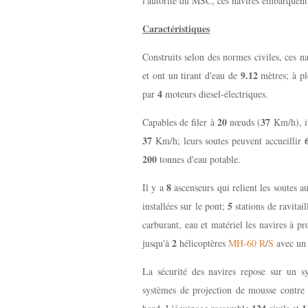
l'autorité du MSC, ces navires embarquent
Caractéristiques
Construits selon des normes civiles, ces 
9.12
et ont un tirant d'eau de
mètres; à pl
4
par
moteurs diesel-électriques.
20
37
Capables de filer à
nœuds (
Km/h), i
37
Km/h; leurs soutes peuvent accueillir
200
tonnes d'eau potable.
8
Il y a
ascenseurs qui relient les soutes a
5
installées sur le pont;
stations de ravitai
carburant, eau et matériel les navires à p
2
jusqu'à
hélicoptères
MH-60 R
/
S
avec un 
La sécurité des navires repose sur un s
systèmes de projection de mousse contre l