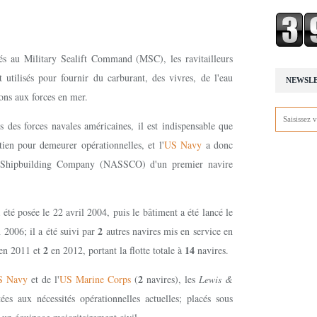
hés au Military Sealift Command (MSC), les ravitailleurs
 utilisés pour fournir du carburant, des vivres, de l'eau
NEWSL
ions aux forces en mer.
des forces navales américaines, il est indispensable que
ien pour demeurer opérationnelles, et l'
US Navy
a donc
 Shipbuilding Company (NASSCO) d'un premier navire
a été posée le 22 avril 2004, puis le bâtiment a été lancé le
2
 2006; il a été suivi par
autres navires mis en service en
2
14
en 2011 et
en 2012, portant la flotte totale à
navires.
2
S Navy
et de l'
US Marine Corps
(
navires), les
Lewis &
s aux nécessités opérationnelles actuelles; placés sous