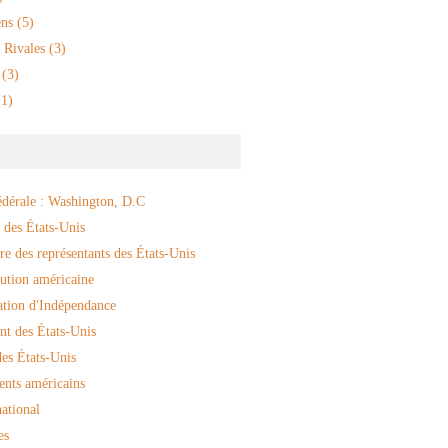
ns
(5)
 Rivales
(3)
(3)
1)
édérale : Washington, D.C
 des États-Unis
e des représentants des États-Unis
ution américaine
ation d'Indépendance
nt des États-Unis
es États-Unis
ents américains
ational
es