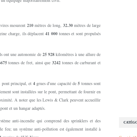
 un équipage majoritairement civil.
210
32.30
navires mesurent
mètres de long,
mètres de large
41 000
eine charge, ils déplacent
tonnes et sont propulsés
25 928
ls ont une autonomie de
kilomètres à une allure de
6675
3242
tonnes de fret, ainsi que
tonnes de carburant et
4
5
u pont principal, et
grues d'une capacité de
tonnes sont
llement sont installées sur le pont, permettant de fournir en
roximité. A noter que les Lewis & Clark peuvent accueillir
pont et un hangar adaptés.
ystème anti-incendie qui comprend des sprinklers et des
CATÉGO
e feu; un système anti-pollution est également installé à