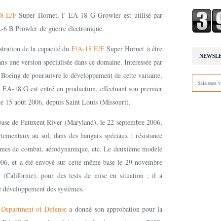
8 E/F
Super Hornet, l’ EA-18 G Growler est utilisé par
 B Prowler de guerre électronique.
tration de la capacité du
F/A-18 E/F
Super Hornet à être
NEWSL
ns une version spécialisée dans ce domaine. Intéressée par
oeing de poursuivre le développement de cette variante,
r EA-18 G est entré en production, effectuant son premier
le 15 août 2006, depuis Saint Louis (Missouri).
a base de Patuxent River (Maryland), le 22 septembre 2006,
tementaux au sol, dans des hangars spéciaux : résistance
tèmes de combat, aérodynamique, etc. Le deuxième modèle
006, et a été envoyé sur cette même base le 29 novembre
Californie), pour des tests de mise en situation ; il a
 de développement des systèmes.
e
Department of Defense
a donné son approbation pour la