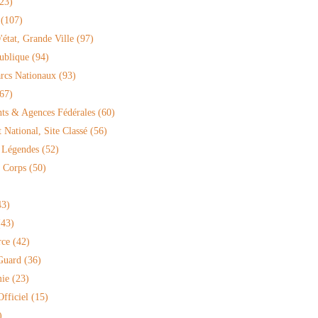
23)
(107)
'état, Grande Ville
(97)
ublique
(94)
arcs Nationaux
(93)
67)
ts & Agences Fédérales
(60)
National, Site Classé
(56)
 Légendes
(52)
 Corps
(50)
3)
43)
rce
(42)
Guard
(36)
ie
(23)
fficiel
(15)
)