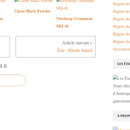
Région de
Classe Black Powder
Région de 
on
Northrop Grumman
Région du
MQ-4C
Région du
Région du
Région du
Succession
État : Rhode Island
LES ÉT
CLE
Venez déco
d'Amérique
gastronomi
À PROP