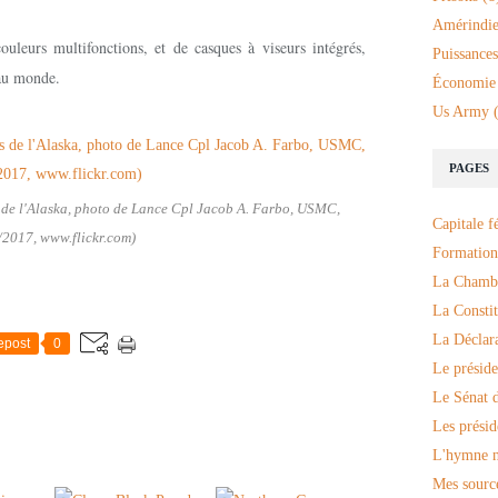
Amérindie
uleurs multifonctions, et de casques à viseurs intégrés,
Puissances
s au monde.
Économie
Us Army
(
PAGES
 de l'Alaska, photo de Lance Cpl Jacob A. Farbo, USMC,
Capitale f
/2017, www.flickr.com)
Formation
La Chambr
La Constit
La Déclar
epost
0
Le préside
Le Sénat d
Les présid
L'hymne n
Mes sourc