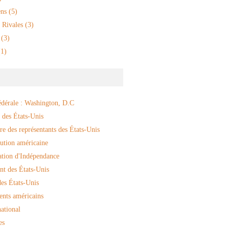
ns
(5)
 Rivales
(3)
(3)
1)
édérale : Washington, D.C
 des États-Unis
e des représentants des États-Unis
ution américaine
ation d'Indépendance
nt des États-Unis
es États-Unis
ents américains
ational
es