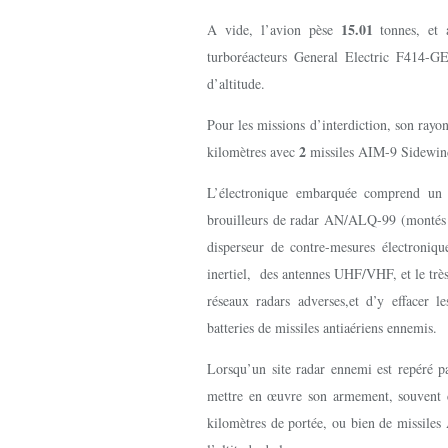
15.01
A vide, l’avion pèse
tonnes, et
turboréacteurs General Electric F414-G
d’altitude.
Pour les missions d’interdiction, son rayo
2
kilomètres avec
missiles AIM-9 Sidewin
L’électronique embarquée comprend un
brouilleurs de radar AN/ALQ-99 (montés s
disperseur de contre-mesures électroni
inertiel, des antennes UHF/VHF, et le très 
réseaux radars adverses,et d’y effacer l
batteries de missiles antiaériens ennemis.
Lorsqu’un site radar ennemi est repéré pa
mettre en œuvre son armement, souven
kilomètres de portée, ou bien de missi