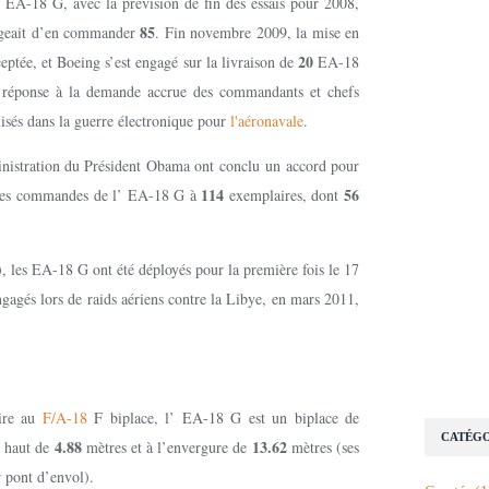
l’ EA-18 G, avec la prévision de fin des essais pour 2008,
85
sageait d’en commander
. Fin novembre 2009, la mise en
20
ceptée, et Boeing s’est engagé sur la livraison de
EA-18
a réponse à la demande accrue des commandants et chefs
lisés dans la guerre électronique pour
l'aéronavale
.
nistration du Président Obama ont conclu un accord pour
114
56
al des commandes de l’ EA-18 G à
exemplaires, dont
 les EA-18 G ont été déployés pour la première fois le 17
ngagés lors de raids aériens contre la Libye, en mars 2011,
aire au
F/A-18
F biplace, l’ EA-18 G est un biplace de
CATÉGO
4.88
13.62
 haut de
mètres et à l’envergure de
mètres (ses
r pont d’envol).