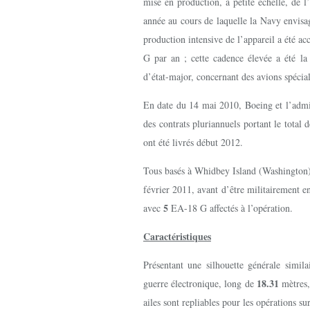
mise en production, à petite échelle, de 
année au cours de laquelle la Navy envi
production intensive de l’appareil a été ac
G par an ; cette cadence élevée a été l
d’état-major, concernant des avions spécia
En date du 14 mai 2010, Boeing et l’admi
des contrats pluriannuels portant le tot
ont été livrés début 2012.
Tous basés à Whidbey Island (Washington),
février 2011, avant d’être militairement e
5
avec
EA-18 G affectés à l’opération.
Caractéristiques
Présentant une silhouette générale simil
18.31
guerre électronique, long de
mètres,
ailes sont repliables pour les opérations su