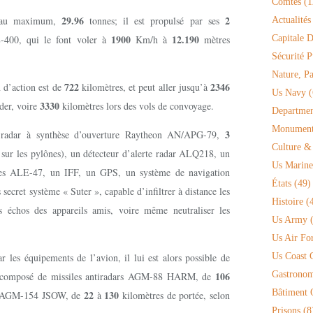
Comtés
(1
29.96
2
 au maximum,
tonnes; il est propulsé par ses
Actualités
1900
12.190
E-400, qui le font voler à
Km/h à
mètres
Capitale D
Sécurité P
Nature, P
722
2346
n d’action est de
kilomètres, et peut aller jusqu’à
Us Navy
(
3330
der, voire
kilomètres lors des vols de convoyage.
Departmen
Monument 
3
 radar à synthèse d’ouverture Raytheon AN/APG-79,
Culture &
ur les pylônes), un détecteur d’alerte radar ALQ218, un
Us Marine
ques ALE-47, un IFF, un GPS, un système de navigation
États
(49)
secret système « Suter », capable d’infiltrer à distance les
Histoire
(4
es échos des appareils amis, voire même neutraliser les
Us Army
(
Us Air Fo
r les équipements de l’avion, il lui est alors possible de
Us Coast 
106
Gastronom
t composé de missiles antiradars AGM-88 HARM, de
Bâtiment O
22
130
les AGM-154 JSOW, de
à
kilomètres de portée, selon
Prisons
(8