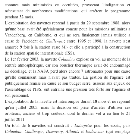
connues mais minimisées ou occultées, provocant l'indignation et
nécessitant de nombreuses modifications, qui arrêtent le programme
32
pendant
mois.
L'exploitation des navettes reprend à partir du 29 septembre 1988, alors
qu'une base avait été spécialement conçue pour les missions militaires à
Vandenberg, en Californie, et qui ne sera finalement jamais utilisée à
cause de l'accident de
Challenger
; entre 1995 et 1998, la navette s'est
9
amarrée
fois à la station russe
Mir
et elle a participé à la construction
de la station spatiale internationale (ISS).
Le 1er février 2003, la navette
Columbia
explose en vol au moment de la
rentrée atmosphérique, car son bouclier thermique avait été endommagé
7
au décollage, et la NASA perd alors encore
astronautes pour une cause
qu'elle connaissait mais n'avait pas traitée. La gestion de l'agence est
publiquement remise en cause et son budget serré, associé aux enjeux de
l'assemblage de l'ISS, ont entraîné une pression très forte sur l'agence et
son personnel.
18
L'exploitation de la navette est interrompue durant
mois et ne reprend
qu'en juillet 2005, mais la décision est prise d'arrêter d'utiliser ces
orbiteurs, anciens et trop coûteux, dont le dernier vol a eu lieu le 21
juillet 2011.
6
Un total de
navettes est construit :
Enterprise
pour les essais, puis
Columbia
,
Challenger
,
Discovery
,
Atlantis
et
Endeavour
(qui remplaça