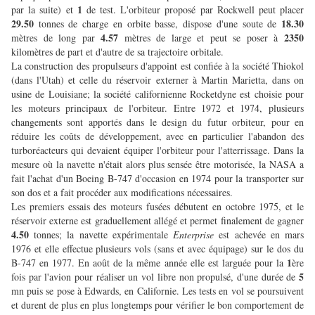
1
par la suite) et
de test. L'orbiteur proposé par Rockwell peut placer
29.50
18.30
tonnes de charge en orbite basse, dispose d'une soute de
4.57
2350
mètres de long par
mètres de large et peut se poser à
kilomètres de part et d'autre de sa trajectoire orbitale.
La construction des propulseurs d'appoint est confiée à la société Thiokol
(dans l'Utah) et celle du réservoir externer à Martin Marietta, dans on
usine de Louisiane; la société californienne Rocketdyne est choisie pour
les moteurs principaux de l'orbiteur. Entre 1972 et 1974, plusieurs
changements sont apportés dans le design du futur orbiteur, pour en
réduire les coûts de développement, avec en particulier l'abandon des
turboréacteurs qui devaient équiper l'orbiteur pour l'atterrissage. Dans la
mesure où la navette n'était alors plus sensée être motorisée, la NASA a
fait l'achat d'un Boeing B-747 d'occasion en 1974 pour la transporter sur
son dos et a fait procéder aux modifications nécessaires.
Les premiers essais des moteurs fusées débutent en octobre 1975, et le
réservoir externe est graduellement allégé et permet finalement de gagner
4.50
tonnes; la navette expérimentale
Enterprise
est achevée en mars
1976 et elle effectue plusieurs vols (sans et avec équipage) sur le dos du
1
B-747 en 1977. En août de la même année elle est larguée pour la
ère
5
fois par l'avion pour réaliser un vol libre non propulsé, d'une durée de
mn puis se pose à Edwards, en Californie. Les tests en vol se poursuivent
et durent de plus en plus longtemps pour vérifier le bon comportement de