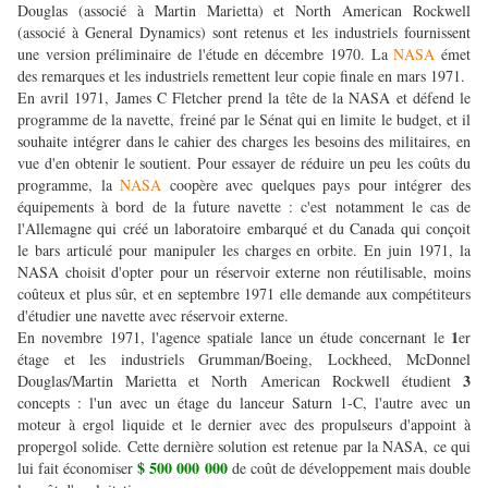
Douglas (associé à Martin Marietta) et North American Rockwell
(associé à General Dynamics) sont retenus et les industriels fournissent
une version préliminaire de l'étude en décembre 1970. La
NASA
émet
des remarques et les industriels remettent leur copie finale en mars 1971.
En avril 1971, James C Fletcher prend la tête de la NASA et défend le
programme de la navette, freiné par le Sénat qui en limite le budget, et il
souhaite intégrer dans le cahier des charges les besoins des militaires, en
vue d'en obtenir le soutient. Pour essayer de réduire un peu les coûts du
programme, la
NASA
coopère avec quelques pays pour intégrer des
équipements à bord de la future navette : c'est notamment le cas de
l'Allemagne qui créé un laboratoire embarqué et du Canada qui conçoit
le bars articulé pour manipuler les charges en orbite. En juin 1971, la
NASA choisit d'opter pour un réservoir externe non réutilisable, moins
coûteux et plus sûr, et en septembre 1971 elle demande aux compétiteurs
d'étudier une navette avec réservoir externe.
1
En novembre 1971, l'agence spatiale lance un étude concernant le
er
étage et les industriels Grumman/Boeing, Lockheed, McDonnel
3
Douglas/Martin Marietta et North American Rockwell étudient
concepts : l'un avec un étage du lanceur Saturn 1-C, l'autre avec un
moteur à ergol liquide et le dernier avec des propulseurs d'appoint à
propergol solide. Cette dernière solution est retenue par la NASA, ce qui
$ 500 000 000
lui fait économiser
de coût de développement mais double