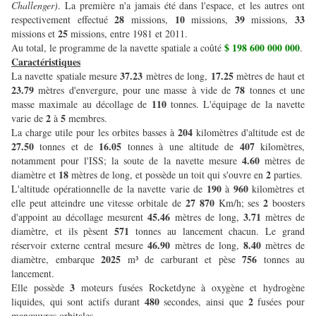
Challenger)
. La première n'a jamais été dans l'espace, et les autres ont
28
10
39
33
respectivement effectué
missions,
missions,
missions,
25
missions et
missions, entre 1981 et 2011.
$ 198 600 000 000
Au total, le programme de la navette spatiale a coûté
.
Caractéristiques
37.23
17.25
La navette spatiale mesure
mètres de long,
mètres de haut et
23.79
78
mètres d'envergure, pour une masse à vide de
tonnes et une
110
masse maximale au décollage de
tonnes.
L'équipage de la navette
2
5
varie de
à
membres.
204
La charge utile pour les orbites basses à
kilomètres d'altitude est de
27.50
16.05
407
tonnes et de
tonnes à une altitude de
kilomètres,
4.60
notamment pour l'ISS; la soute de la navette mesure
mètres de
18
2
diamètre et
mètres de long, et possède un toit qui s'ouvre en
parties.
190
960
L'altitude opérationnelle de la navette varie de
à
kilomètres et
27 870
2
elle peut atteindre une vitesse orbitale de
Km/h; ses
boosters
45.46
3.71
d'appoint au décollage mesurent
mètres de long,
mètres de
571
diamètre, et ils pèsent
tonnes au lancement chacun. Le grand
46.90
8.40
réservoir externe central mesure
mètres de long,
mètres de
2025
756
diamètre, embarque
m³ de carburant et pèse
tonnes au
lancement.
3
Elle possède
moteurs fusées Rocketdyne à oxygène et hydrogène
480
2
liquides, qui sont actifs durant
secondes, ainsi que
fusées pour
manœuvres orbitales.