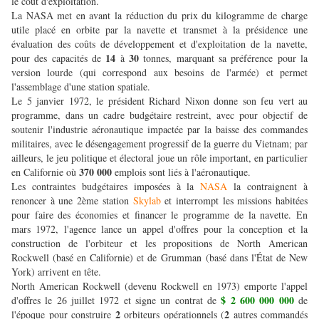
le coût d'exploitation.
La NASA met en avant la réduction du prix du kilogramme de charge
utile placé en orbite par la navette et transmet à la présidence une
évaluation des coûts de développement et d'exploitation de la navette,
14
30
pour des capacités de
à
tonnes, marquant sa préférence pour la
version lourde (qui correspond aux besoins de l'armée) et permet
l'assemblage d'une station spatiale.
Le 5 janvier 1972, le président Richard Nixon donne son feu vert au
programme, dans un cadre budgétaire restreint, avec pour objectif de
soutenir l'industrie aéronautique impactée par la baisse des commandes
militaires, avec le désengagement progressif de la guerre du Vietnam; par
ailleurs, le jeu politique et électoral joue un rôle important, en particulier
370 000
en Californie où
emplois sont liés à l'aéronautique.
Les contraintes budgétaires imposées à la
NASA
la contraignent à
renoncer à une 2ème station
Skylab
et interrompt les missions habitées
pour faire des économies et financer le programme de la navette. En
mars 1972, l'agence lance un appel d'offres pour la conception et la
construction de l'orbiteur et les propositions de North American
Rockwell (basé en Californie) et de Grumman (basé dans l'État de New
York) arrivent en tête.
North American Rockwell (devenu Rockwell en 1973) emporte l'appel
$ 2 600 000 000
d'offres le 26 juillet 1972 et signe un contrat de
de
2
2
l'époque pour construire
orbiteurs opérationnels (
autres commandés