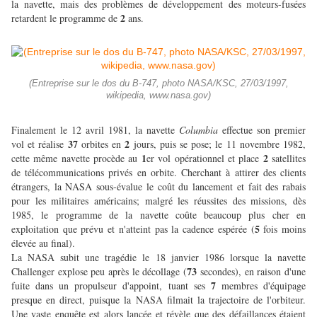
la navette, mais des problèmes de développement des moteurs-fusées
2
retardent le programme de
ans.
(Entreprise sur le dos du B-747, photo NASA/KSC, 27/03/1997,
wikipedia, www.nasa.gov)
Finalement le 12 avril 1981, la navette
Columbia
effectue son premier
37
2
vol et réalise
orbites en
jours, puis se pose; le 11 novembre 1982,
1
2
cette même navette procède au
er vol opérationnel et place
satellites
de télécommunications privés en orbite. Cherchant à attirer des clients
étrangers, la NASA sous-évalue le coût du lancement et fait des rabais
pour les militaires américains; malgré les réussites des missions, dès
1985, le programme de la navette coûte beaucoup plus cher en
5
exploitation que prévu et n'atteint pas la cadence espérée (
fois moins
élevée au final).
La NASA subit une tragédie le 18 janvier 1986 lorsque la navette
73
Challenger explose peu après le décollage (
secondes), en raison d'une
7
fuite dans un propulseur d'appoint, tuant ses
membres d'équipage
presque en direct, puisque la NASA filmait la trajectoire de l'orbiteur.
Une vaste enquête est alors lancée et révèle que des défaillances étaient