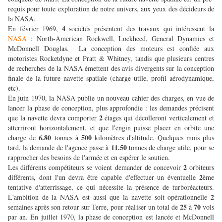
requis pour toute exploration de notre univers, aux yeux des décideurs de
la NASA.
4
En février 1969,
sociétés présentent des travaux qui intéressent la
NASA
: North-American Rockwell, Lockheed, General Dynamics et
McDonnell Douglas. La conception des moteurs est confiée aux
motoristes Rocketdyne et Pratt & Whitney, tandis que plusieurs centres
de recherches de la NASA émettent des avis divergents sur la conception
finale de la future navette spatiale (charge utile, profil aérodynamique,
etc).
En juin 1970, la NASA publie un nouveau cahier des charges, en vue de
lancer la phase de conception, plus approfondie : les demandes précisent
2
que la navette devra comporter
étages qui décolleront verticalement et
atterriront horizontalement, et que l'engin puisse placer en orbite une
6.80
500
charge de
tonnes à
kilomètres d'altitude. Quelques mois plus
11.50
tard, la demande de l'agence passe à
tonnes de charge utile, pour se
rapprocher des besoins de l'armée et en espérer le soutien.
2
Les différents compétiteurs se voient demander de concevoir
orbiteurs
2
différents, dont l'un devra être capable d'effectuer un éventuelle
ème
tentative d'atterrissage, ce qui nécessite la présence de turboréacteurs.
2
L'ambition de la NASA est aussi que la navette soit opérationnelle
25
70
semaines après son retour sur Terre, pour réaliser un total de
à
vols
par an. En juillet 1970, la phase de conception est lancée et McDonnell