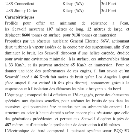
USS Connecticut
Kitsap (WA)
3rd Fleet
USS Jimmy Carter
Kitasp (WA)
3rd Fleet
Caractéristiques
Profilés pour offrir un minimum de résistance à l’eau,
107
12
les Seawolf mesurent
mètres de long,
mètres de large, et
8600
9138
déplacent
tonnes en surface, pour
tonnes en immersion.
Propulsés par un réacteur nucléaire General Electric S6W, actionnant
deux turbines à vapeur isolées de la coque par des suspensions, afin d’en
diminuer le bruit, les Seawolf disposent d’une hélice carénée, étudiée
pour avoir une cavitation minimale ; à la surface, ces submersibles filent
33
65
à
Km/h, et ils peuvent atteindre
Km/h en immersion. Pour se
donner une idée des performances de ces engins, il faut savoir qu’un
46
Seawolf lancé à
Km/h fait moins de bruit qu’un Los Angeles à quai
10
(face auquel il est estimé
fois plus discret), notamment grâce à la
suspension et à l’isolation des éléments les plus « bruyants » du bord.
14
126
L’équipage ; composé de
officiers et
engagés, porte des chaussures
spéciales, aux épaisses semelles, pour atténuer les bruits de pas dans les
coursives, qui pourraient être entendus par un submersible ennemi. La
structure en acier à haute dureté s’avère encore plus résistante que celle
des générations précédentes, et permet aux Seawolf d’opérer à près de
487
610
mètres, et d’atteindre la profondeur de destruction à
mètres.
1
L’électronique de bord comprend
puissant système sonar BQQ-5D