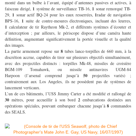
monté dans un bulbe à l’avant, équipé d’antennes passives et actives, à
1
1
faisceau dirigé,
système de surveillance TB-16,
sonar remorqué TB-
1
1
29,
sonar actif BQ-24 pour les eaux resserrées,
radar de navigation
1
BPS-16,
suite de contre-mesures électroniques, incluant des leurres,
1
calculateur de tir Raytheon Mk-2, et différents systèmes d’écouter et
d’interception ; par ailleurs, le périscope dispose d’une caméra haute
définition, augmentant significativement la portée visuelle et la qualité
des images.
8
La partie armement repose sur
tubes lance-torpilles de 660 mm, à la
discrétion accrue, capables de tirer sur plusieurs objectifs simultanément,
avec des projectiles distincts : torpilles Mk-48, missiles de croisière
BGM-109 Tomahawk, ou missile antinavires UGM-84
50
Harpoon (l’arsenal comprend jusqu’à
projectiles variés) ;
contrairement aux Los Angeles, ils ne possèdent pas de systèmes de
lancement verticaux.
L’un de ces bâtiments, l’USS Jimmy Carter a été modifié et rallongé de
30
2
mètres, pour accueillir à son bord
embarcations destinées aux
8
opérations spéciales, pouvant embarquer chacune jusqu’à
commandos
des SEALS.