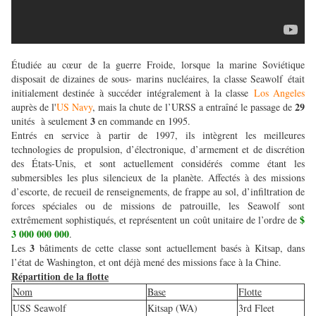
Étudiée au cœur de la guerre Froide, lorsque la marine Soviétique
disposait de dizaines de sous- marins nucléaires, la classe Seawolf était
initialement destinée à succéder intégralement à la classe
Los Angeles
29
auprès de l'
US Navy
, mais la chute de l’URSS a entraîné le passage de
3
unités à seulement
en commande en 1995.
Entrés en service à partir de 1997, ils intègrent les meilleures
technologies de propulsion, d’électronique, d’armement et de discrétion
des États-Unis, et sont actuellement considérés comme étant les
submersibles les plus silencieux de la planète. Affectés à des missions
d’escorte, de recueil de renseignements, de frappe au sol, d’infiltration de
forces spéciales ou de missions de patrouille, les Seawolf sont
$
extrêmement sophistiqués, et représentent un coût unitaire de l’ordre de
3 000 000 000
.
3
Les
bâtiments de cette classe sont actuellement basés à Kitsap, dans
l’état de Washington, et ont déjà mené des missions face à la Chine.
Répartition de la flotte
Nom
Base
Flotte
USS Seawolf
Kitsap (WA)
3rd Fleet