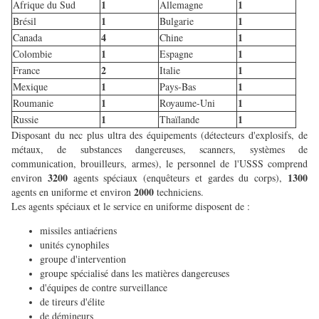
1
1
Afrique du Sud
Allemagne
1
1
Brésil
Bulgarie
4
1
Canada
Chine
1
1
Colombie
Espagne
2
1
France
Italie
1
1
Mexique
Pays-Bas
1
1
Roumanie
Royaume-Uni
1
1
Russie
Thaïlande
Disposant du nec plus ultra des équipements (détecteurs d'explosifs, de
métaux, de substances dangereuses, scanners, systèmes de
communication, brouilleurs, armes),
le personnel de l'USSS comprend
3200
1300
environ
agents spéciaux (enquêteurs et gardes du corps),
2000
agents en uniforme et environ
techniciens.
Les agents spéciaux et le service en uniforme disposent de :
missiles antiaériens
unités cynophiles
groupe d'intervention
groupe spécialisé dans les matières dangereuses
d'équipes de contre surveillance
de tireurs d'élite
de démineurs