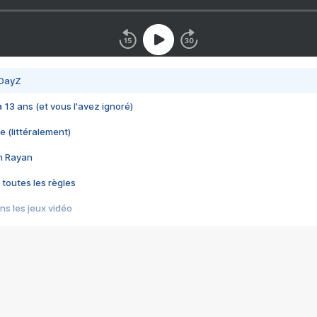
 DayZ
 a 13 ans (et vous l'avez ignoré)
e (littéralement)
im Rayan
 toutes les règles
s les jeux vidéo
us choquant de Rockstar ? - Le scandale BULLY
e plus moche de Steam
du RÊVE tourne au CAUCHEMAR
pendant 8 heures