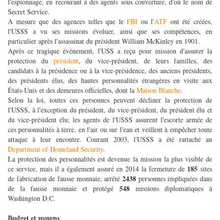
l'espionnage, en recourant à des agents sous couverture, d'où le nom de
Secret Service.
A mesure que des agences telles que le
FBI
ou l'
ATF
ont été créées,
l'USSS a vu ses missions évoluer, ainsi que ses compétences, en
particulier après l'assassinat du président William McKinley en 1901.
Après ce tragique événement, l'USS a reçu pour mission d'assurer la
protection du
président
, du vice-président, de leurs familles, des
candidats à la présidence ou à la vice-présidence, des anciens présidents,
des présidents élus, des hautes personnalités étrangères en visite aux
États-Unis et des demeures officielles, dont la
Maison Blanche
.
Selon la loi, toutes ces personnes peuvent décliner la protection de
l'USSS, à l'exception du président, du vice-président, du président élu et
du vice-président élu; les agents de l'USSS assurent l'escorte armée de
ces personnalités à terre, en l'air ou sur l'eau et veillent à empêcher toute
attaque à leur encontre. Courant 2003, l'USSS a été rattaché au
Department of Homeland Security
.
La protection des personnalités est devenue la mission la plus visible de
185
ce service, mais il a également assuré en 2014 la fermeture de
sites
2438
de fabrication de fausse monnaie, arrêté
personnes impliquées dans
548
de la fausse monnaie et protégé
missions diplomatiques à
Washington D.C.
Budget et moyens