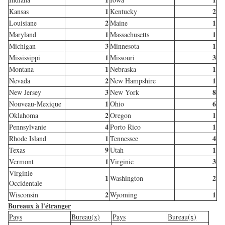
1
2
Kansas
Kentucky
2
1
Louisiane
Maine
1
1
Maryland
Massachusetts
3
1
Michigan
Minnesota
1
3
Mississippi
Missouri
1
1
Montana
Nebraska
2
1
Nevada
New Hampshire
3
8
New Jersey
New York
1
6
Nouveau-Mexique
Ohio
2
1
Oklahoma
Oregon
4
1
Pennsylvanie
Porto Rico
1
4
Rhode Island
Tennessee
9
1
Texas
Utah
1
3
Vermont
Virginie
Virginie
1
2
Washington
Occidentale
2
1
Wisconsin
Wyoming
Bureaux à l'étranger
Pays
Bureau(x)
Pays
Bureau(x)