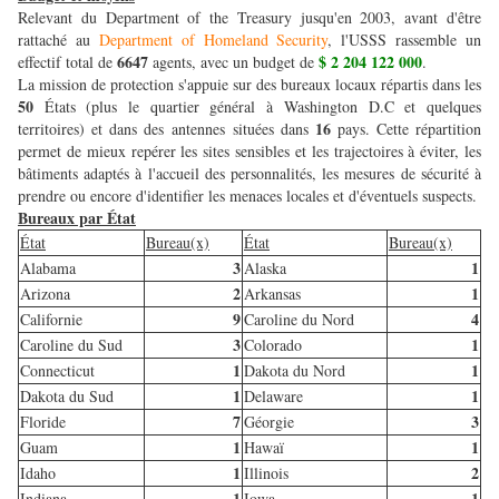
Relevant du Department of the Treasury jusqu'en 2003, avant d'être
rattaché au
Department of Homeland Security
, l'USSS rassemble un
6647
$ 2 204 122 000
effectif total de
agents, avec un budget de
.
La mission de protection s'appuie sur des bureaux locaux répartis dans les
50
États (plus le quartier général à Washington D.C et quelques
16
territoires) et dans des antennes situées dans
pays. Cette répartition
permet de mieux repérer les sites sensibles et les trajectoires à éviter, les
bâtiments adaptés à l'accueil des personnalités, les mesures de sécurité à
prendre ou encore d'identifier les menaces locales et d'éventuels suspects.
Bureaux par État
État
Bureau(x)
État
Bureau(x)
3
1
Alabama
Alaska
2
1
Arizona
Arkansas
9
4
Californie
Caroline du Nord
3
1
Caroline du Sud
Colorado
1
1
Connecticut
Dakota du Nord
1
1
Dakota du Sud
Delaware
7
3
Floride
Géorgie
1
1
Guam
Hawaï
1
2
Idaho
Illinois
1
1
Indiana
Iowa