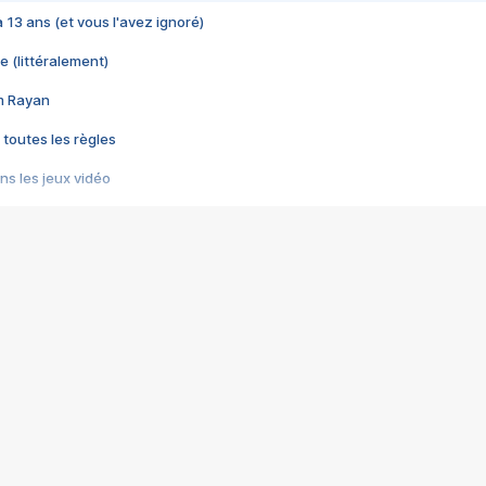
 a 13 ans (et vous l'avez ignoré)
e (littéralement)
im Rayan
 toutes les règles
s les jeux vidéo
us choquant de Rockstar ? - Le scandale BULLY
e plus moche de Steam
du RÊVE tourne au CAUCHEMAR
pendant 8 heures
it… à tort
umiliés par un jeu vidéo
ire - Final Fantasy 8