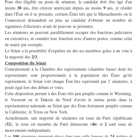
Pour être éligible au poste de sénateur, le candidat doit être âgé d'au
30
9
moins
ans, être citoyen américain depuis au moins
ans, et résider
dans l'État où il se présente; certains États tels que le Massachusetts ou le
Connecticut demandent en plus au candidat d'obtenir un nombre de
signatures d'électeurs avant de pouvoir se présenter.
Les sénateurs ne peuvent parallèlement occuper des fonctions judiciaires
ou exécutives, ni cumuler leur fonction avec d'autres postes, comme celui
de maire par exemple.
Le Sénat a la possibilité d'expulser un des ses membres grâce à un vote à
2/3
la majorité des
.
Composition du Sénat
Contrairement à la Chambre des représentants (chambre basse) dont les
représentants sont proportionnels à la population des États qu'ils
représentent, le Sénat voit chaque État être représenté par 2 sénateurs, à
poids égal lors des débats et votes.
Cette disposition permet à des États très peu peuplés comme le Wyoming,
le Vermont ou le Dakota du Nord d'avoir le même poids dans la
représentation nationale au Sénat que des États fortement peuplés comme
la Californie, le Texas ou New York.
Actuellement, une majorité de sénateurs est issue du Parti républicain
52
46
2
(
), le reste est membre du Parti démocrate (
) et
sont issus de
mouvements indépendants.
100
24
Les
sénateurs prennent place dans une salle longue de
mètres et