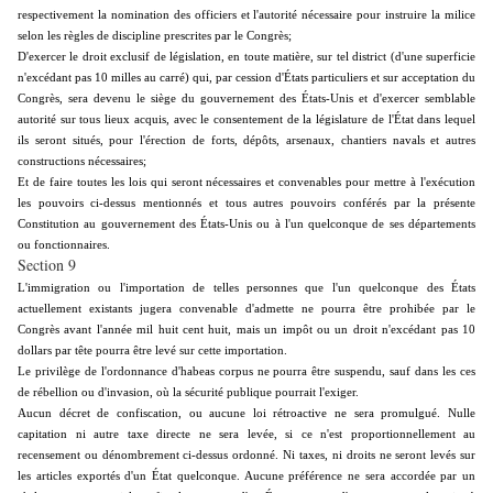
respectivement la nomination des officiers et l'autorité nécessaire pour instruire la milice
selon les règles de discipline prescrites par le Congrès;
D'exercer le droit exclusif de législation, en toute matière, sur tel district (d'une superficie
n'excédant pas 10 milles au carré) qui, par cession d'États particuliers et sur acceptation du
Congrès, sera devenu le siège du gouvernement des États-Unis et d'exercer semblable
autorité sur tous lieux acquis, avec le consentement de la législature de l'État dans lequel
ils seront situés, pour l'érection de forts, dépôts, arsenaux, chantiers navals et autres
constructions nécessaires;
Et de faire toutes les lois qui seront nécessaires et convenables pour mettre à l'exécution
les pouvoirs ci-dessus mentionnés et tous autres pouvoirs conférés par la présente
Constitution au gouvernement des États-Unis ou à l'un quelconque de ses départements
ou fonctionnaires.
Section 9
L'immigration ou l'importation de telles personnes que l'un quelconque des États
actuellement existants jugera convenable d'admette ne pourra être prohibée par le
Congrès avant l'année mil huit cent huit, mais un impôt ou un droit n'excédant pas 10
dollars par tête pourra être levé sur cette importation.
Le privilège de l'ordonnance d'habeas corpus ne pourra être suspendu, sauf dans les ces
de rébellion ou d'invasion, où la sécurité publique pourrait l'exiger.
Aucun décret de confiscation, ou aucune loi rétroactive ne sera promulgué.
Nulle
capitation ni autre taxe directe ne sera levée, si ce n'est proportionnellement au
recensement ou dénombrement ci-dessus ordonné. Ni taxes, ni droits ne seront levés sur
les articles exportés d'un État quelconque. Aucune préférence ne sera accordée par un