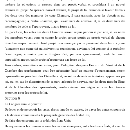
insérera les objections in extenso dans son procès-verbal et procédera à un nouvel
examen du projet. Si après ce nouvel examen, le projet de loi réunit en sa faveur les voix
des deux tiers des membres de cette Chambre, il sera transmis, avec les obections qui
l'accompagnent, à l'autre Chambre, qui l'examinera de nouveau et, si les deux tiers des
membres de celle-ci l'approuvent, il aura force de loi.
En pareil cas, les votes des deux Chambres seront acquis par oui et par non, et les noms
des membres votant pour et contre le projet seront portés au procès-verbal de chaque
Chambre respectivement. Tout projet non renvoyé par le président dans les dix jours
(dimanche non compris) qui suivront sa soumission, deviendra loi comme si le président
l'avait signé, à moins que le Congrès n'ait, par son ajournement, rendu le renvoi
impossible; auquel cas le projet n'acquerrera pas force de loi.
Tous ordres, résolutions ou votes, pour l'adoption desquels l'accord du Sénat et de la
Chambre des représentants peut être nécessaire (sauf en matière d'ajournement), seront
représentés au président des États-Unis, et, avant de devenir exécutoires, approuvés par
lui, ou, en cas de dissentiment de sa part, adoptés de nouveau par les deux tiers du Sénat
et de la Chambre des représentants, conformément aux règles et sous les réserves
prescrites pour les projets de loi.
Section 8
Le Congrès aura le pouvoir :
De lever et de percevoir les taxes, droits, impôts et excises, de payer les dettes et pourvoir
à la défense commune et à la prospérité générale des États-Unis;
De faire des emprunts sur le crédit des États-Unis;
De réglementer le commercer avec les nations étrangères, entre les divers États, et avec les