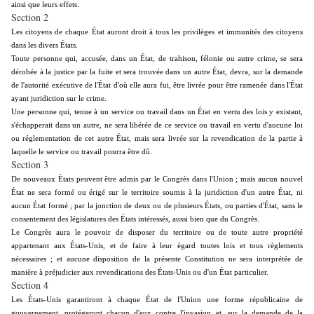
ainsi que leurs effets.
Section 2
Les citoyens de chaque État auront droit à tous les privilèges et immunités des citoyens
dans les divers États.
Toute personne qui, accusée, dans un État, de trahison, félonie ou autre crime, se sera
dérobée à la justice par la fuite et sera trouvée dans un autre État, devra, sur la demande
de l'autorité exécutive de l'État d'où elle aura fui, être livrée pour être ramenée dans l'État
ayant juridiction sur le crime.
Une personne qui, tenue à un service ou travail dans un État en vertu des lois y existant,
s'échapperait dans un autre, ne sera libérée de ce service ou travail en vertu d'aucune loi
ou réglementation de cet autre État, mais sera livrée sur la revendication de la partie à
laquelle le service ou travail pourra être dû.
Section 3
De nouveaux États peuvent être admis par le Congrès dans l'Union ; mais aucun nouvel
État ne sera formé ou érigé sur le territoire soumis à la juridiction d'un autre État, ni
aucun État formé ; par la jonction de deux ou de plusieurs États, ou parties d'État, sans le
consentement des législatures des États intéressés, aussi bien que du Congrès.
Le Congrès aura le pouvoir de disposer du territoire ou de toute autre propriété
appartenant aux États-Unis, et de faire à leur égard toutes lois et tous règlements
nécessaires ; et aucune disposition de la présente Constitution ne sera interprétée de
manière à préjudicier aux revendications des États-Unis ou d'un État particulier.
Section 4
Les États-Unis garantiront à chaque État de l'Union une forme républicaine de
gouvernement, protégeront chacun d'eux contre l'invasion et, sur la demande de la