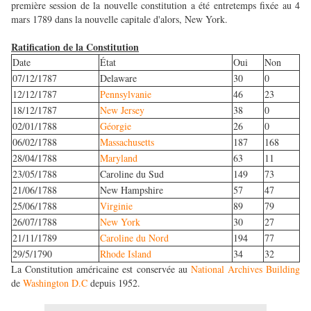
première session de la nouvelle constitution a été entretemps fixée au 4
mars 1789 dans la nouvelle capitale d'alors, New York.
Ratification de la Constitution
Date
État
Oui
Non
07/12/1787
Delaware
30
0
12/12/1787
Pennsylvanie
46
23
18/12/1787
New Jersey
38
0
02/01/1788
Géorgie
26
0
06/02/1788
Massachusetts
187
168
28/04/1788
Maryland
63
11
23/05/1788
Caroline du Sud
149
73
21/06/1788
New Hampshire
57
47
25/06/1788
Virginie
89
79
26/07/1788
New York
30
27
21/11/1789
Caroline du Nord
194
77
29/5/1790
Rhode Island
34
32
La Constitution américaine est conservée au
National Archives Building
de
Washington D.C
depuis 1952.