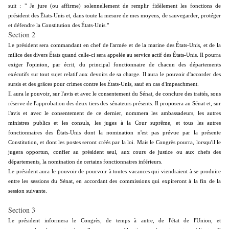
suit : " Je jure (ou affirme) solennellement de remplir fidèlement les fonctions de
président des États-Unis et, dans toute la mesure de mes moyens, de sauvegarder, protéger
et défendre la Constitution des États-Unis."
Section 2
Le président sera commandant en chef de l'armée et de la marine des États-Unis, et de la
milice des divers États quand celle-ci sera appelée au service actif des États-Unis. Il pourra
exiger l'opinion, par écrit, du principal fonctionnaire de chacun des départements
exécutifs sur tout sujet relatif aux devoirs de sa charge. Il aura le pouvoir d'accorder des
sursis et des grâces pour crimes contre les États-Unis, sauf en cas d'impeachment.
Il aura le pouvoir, sur l'avis et avec le consentement du Sénat, de conclure des traités, sous
réserve de l'approbation des deux tiers des sénateurs présents. Il proposera au Sénat et, sur
l'avis et avec le consentement de ce dernier, nommera les ambassadeurs, les autres
ministres publics et les consuls, les juges à la Cour suprême, et tous les autres
fonctionnaires des États-Unis dont la nomination n'est pas prévue par la présente
Constitution, et dont les postes seront créés par la loi. Mais le Congrès pourra, lorsqu'il le
jugera opportun, confier au président seul, aux cours de justice ou aux chefs des
départements, la nomination de certains fonctionnaires inférieurs.
Le président aura le pouvoir de pourvoir à toutes vacances qui viendraient à se produire
entre les sessions du Sénat, en accordant des commissions qui expireront à la fin de la
session suivante.
Section 3
Le président informera le Congrès, de temps à autre, de l'état de l'Union, et