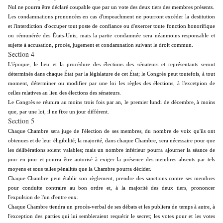
Nul ne pourra être déclaré coupable que par un vote des deux tiers des membres présents.
Les condamnations prononcées en cas d'impeachment ne pourront excéder la destitution
et l'interdiction d'occuper tout poste de confiance ou d'exercer toute fonction honorifique
ou rémunérée des États-Unis; mais la partie condamnée sera néanmoins responsable et
sujette à accusation, procès, jugement et condamnation suivant le droit commun.
Section 4
L'époque, le lieu et la procédure des élections des sénateurs et représentants seront
déterminés dans chaque État par la législature de cet État; le Congrès peut toutefois, à tout
moment, déterminer ou modifier par une loi les règles des élections, à l'excetpion de
celles relatives au lieu des élections des sénateurs.
Le Congrès se réunira au moins trois fois par an, le premier lundi de décembre, à moins
que, par une loi, il ne fixe un jour différent.
Section 5
Chaque Chambre sera juge de l'élection de ses membres, du nombre de voix qu'ils ont
obtenues et de leur éligibilité; la majorité, dans chaque Chambre, sera nécessaire pour que
les délibérations soient valables; mais un nombre inférieur pourra ajourner la séance de
jour en jour et pourra être autorisé à exiger la présence des membres absents par tels
moyens et sous telles pénalités que la Chambre pourra décider.
Chaque Chambre peut établir son règlement, prendre des sanctions contre ses membres
pour conduite contraire au bon ordre et, à la majorité des deux tiers, prononcer
l'expulsion de l'un d'entre eux.
Chaque Chambre tiendra un procès-verbal de ses débats et les publiera de temps à autre, à
l'exception des parties qui lui sembleraient requérir le secret; les votes pour et les votes