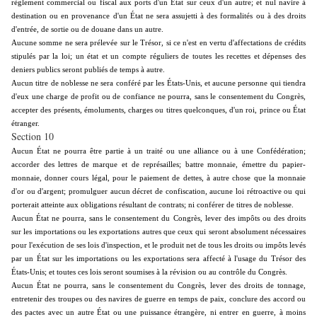
règlement commercial ou fiscal aux ports d'un État sur ceux d'un autre; et nul navire à
destination ou en provenance d'un État ne sera assujetti à des formalités ou à des droits
d'entrée, de sortie ou de douane dans un autre.
Aucune somme ne sera prélevée sur le Trésor, si ce n'est en vertu d'affectations de crédits
stipulés par la loi; un état et un compte réguliers de toutes les recettes et dépenses des
deniers publics seront publiés de temps à autre.
Aucun titre de noblesse ne sera conféré par les États-Unis, et aucune personne qui tiendra
d'eux une charge de profit ou de confiance ne pourra, sans le consentement du Congrès,
accepter des présents, émoluments, charges ou titres quelconques, d'un roi, prince ou État
étranger.
Section 10
Aucun État ne pourra être partie à un traité ou une alliance ou à une Confédération;
accorder des lettres de marque et de représailles; battre monnaie, émettre du papier-
monnaie, donner cours légal, pour le paiement de dettes, à autre chose que la monnaie
d'or ou d'argent; promulguer aucun décret de confiscation, aucune loi rétroactive ou qui
porterait atteinte aux obligations résultant de contrats; ni conférer de titres de noblesse.
Aucun État ne pourra, sans le consentement du Congrès, lever des impôts ou des droits
sur les importations ou les exportations autres que ceux qui seront absolument nécessaires
pour l'exécution de ses lois d'inspection, et le produit net de tous les droits ou impôts levés
par un État sur les importations ou les exportations sera affecté à l'usage du Trésor des
États-Unis; et toutes ces lois seront soumises à la révision ou au contrôle du Congrès.
Aucun État ne pourra, sans le consentement du Congrès, lever des droits de tonnage,
entretenir des troupes ou des navires de guerre en temps de paix, conclure des accord ou
des pactes avec un autre État ou une puissance étrangère, ni entrer en guerre, à moins