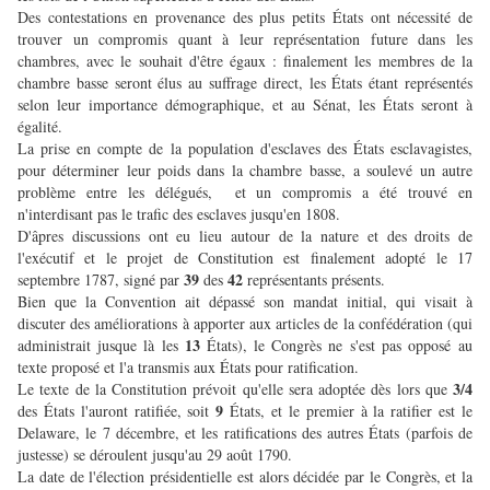
Des contestations en provenance des plus petits États ont nécessité de
trouver un compromis quant à leur représentation future dans les
chambres, avec le souhait d'être égaux : finalement les membres de la
chambre basse seront élus au suffrage direct, les États étant représentés
selon leur importance démographique, et au Sénat, les États seront à
égalité.
La prise en compte de la population d'esclaves des États esclavagistes,
pour déterminer leur poids dans la chambre basse, a soulevé un autre
problème entre les délégués, et un compromis a été trouvé en
n'interdisant pas le trafic des esclaves jusqu'en 1808.
D'âpres discussions ont eu lieu autour de la nature et des droits de
l'exécutif et le projet de Constitution est finalement adopté le 17
39
42
septembre 1787, signé par
des
représentants présents.
Bien que la Convention ait dépassé son mandat initial, qui visait à
discuter des améliorations à apporter aux articles de la confédération (qui
13
administrait jusque là les
États), le Congrès ne s'est pas opposé au
texte proposé et l'a transmis aux États pour ratification.
3/4
Le texte de la Constitution prévoit qu'elle sera adoptée dès lors que
9
des États l'auront ratifiée, soit
États, et le premier à la ratifier est le
Delaware, le 7 décembre, et les ratifications des autres États (parfois de
justesse) se déroulent jusqu'au 29 août 1790.
La date de l'élection présidentielle est alors décidée par le Congrès, et la