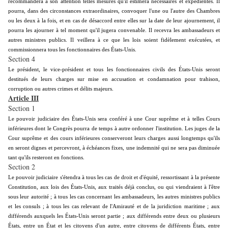
recommandera à son attention telles mesures qu'il estimera nécessaires et expédientes. Il
pourra, dans des circonstances extraordinaires, convoquer l'une ou l'autre des Chambres
ou les deux à la fois, et en cas de désaccord entre elles sur la date de leur ajournement, il
pourra les ajourner à tel moment qu'il jugera convenable. Il recevra les ambassadeurs et
autres ministres publics. Il veillera à ce que les lois soient fidèlement exécutées, et
commissionnera tous les fonctionnaires des États-Unis.
Section 4
Le président, le vice-président et tous les fonctionnaires civils des États-Unis seront
destitués de leurs charges sur mise en accusation et condamnation pour trahison,
corruption ou autres crimes et délits majeurs.
Article III
Section 1
Le pouvoir judiciaire des États-Unis sera conféré à une Cour suprême et à telles Cours
inférieures dont le Congrès pourra de temps à autre ordonner l'institution. Les juges de la
Cour suprême et des cours inférieures conserveront leurs charges aussi longtemps qu'ils
en seront dignes et percevront, à échéances fixes, une indemnité qui ne sera pas diminuée
tant qu'ils resteront en fonctions.
Section 2
Le pouvoir judiciaire s'étendra à tous les cas de droit et d'équité, ressortissant à la présente
Constitution, aux lois des États-Unis, aux traités déjà conclus, ou qui viendraient à l'être
sous leur autorité ; à tous les cas concernant les ambassadeurs, les autres ministres publics
et les consuls ; à tous les cas relevant de l'Amirauté et de la juridiction maritime ; aux
différends auxquels les États-Unis seront partie ; aux différends entre deux ou plusieurs
États, entre un État et les citoyens d'un autre, entre citoyens de différents États, entre