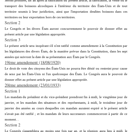
Seront prohibés, un an après la ratification du présent article, la fabrication, la vente ou le
transport des boissons alcooliques à l'intérieur du territoire des États-Unis et de tout
territoire soumis à leur juridiction, ainsi que l'importation desdites boissons dans ces
territoires ou leur exportation hors de ces territoires.
Section 2
Le Congrès et les divers États auront concurremment le pouvoir de donner effet au
présent article par une législation appropriée.
Section 3
Le présent article sera inopérant s'il n'est ratifié comme amendement à la Constitution par
les législatures des divers États, de la manière prévue dans la Constitution, dans les sept
années qui suivront la date de sa présentation aux États par le Congrès.
19ème amendement (18/08/1920)
Le droit de vote des citoyens des États-Unis ne pourra être dénié ou restreint pour cause
de sexe par les États-Unis ni l'un quelconque des États. Le Congrès aura le pouvoir de
donner effet au présent article par une législation appropriée.
20ème amendement (23/01/1933)
Section 1
Les mandats du président et du vice-président prendront fin à midi, le vingtième jour de
janvier, et les mandats des sénateurs et des représentants, à midi, le troisième jour de
janvier des années au cours desquelles ces mandats auraient expiré si le présent article
n'avait pas été ratifié ; et les mandats de leurs successeurs commenceront à partir de ce
moment. .
Section 2
Le Congrès s'assemblera au moins une fois par an, et la réunion aura lieu à midi, le