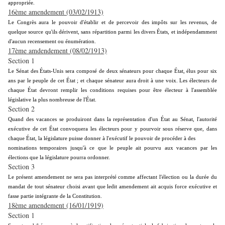
appropriée.
16ème amendement (03/02/1913)
Le Congrès aura le pouvoir d'établir et de percevoir des impôts sur les revenus, de
quelque source qu'ils dérivent, sans répartition parmi les divers États, et indépendamment
d'aucun recensement ou énumération.
17ème amdendement (08/02/1913)
Section 1
Le Sénat des États-Unis sera composé de deux sénateurs pour chaque État, élus pour six
ans par le peuple de cet État ; et chaque sénateur aura droit à une voix. Les électeurs de
chaque État devront remplir les conditions requises pour être électeur à l'assemblée
législative la plus nombreuse de l'État.
Section 2
Quand des vacances se produiront dans la représentation d'un État au Sénat, l'autorité
exécutive de cet État convoquera les électeurs pour y pourvoir sous réserve que, dans
chaque État, la législature puisse donner à l'exécutif le pouvoir de procéder à des
nominations temporaires jusqu'à ce que le peuple ait pourvu aux vacances par les
élections que la législature pourra ordonner.
Section 3
Le présent amendement ne sera pas interprété comme affectant l'élection ou la durée du
mandat de tout sénateur choisi avant que ledit amendement ait acquis force exécutive et
fasse partie intégrante de la Constitution.
18ème amendement (16/01/1919)
Section 1