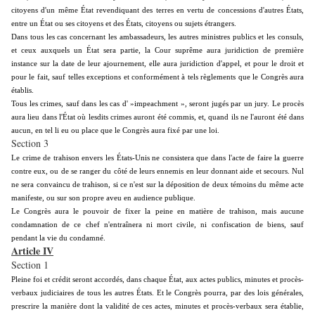
citoyens d'un même État revendiquant des terres en vertu de concessions d'autres États,
entre un État ou ses citoyens et des États, citoyens ou sujets étrangers.
Dans tous les cas concernant les ambassadeurs, les autres ministres publics et les consuls,
et ceux auxquels un État sera partie, la Cour suprême aura juridiction de première
instance sur la date de leur ajournement, elle aura juridiction d'appel, et pour le droit et
pour le fait, sauf telles exceptions et conformément à tels règlements que le Congrès aura
établis.
Tous les crimes, sauf dans les cas d' »impeachment », seront jugés par un jury. Le procès
aura lieu dans l'État où lesdits crimes auront été commis, et, quand ils ne l'auront été dans
aucun, en tel li eu ou place que le Congrès aura fixé par une loi.
Section 3
Le crime de trahison envers les États-Unis ne consistera que dans l'acte de faire la guerre
contre eux, ou de se ranger du côté de leurs ennemis en leur donnant aide et secours. Nul
ne sera convaincu de trahison, si ce n'est sur la déposition de deux témoins du même acte
manifeste, ou sur son propre aveu en audience publique.
Le Congrès aura le pouvoir de fixer la peine en matière de trahison, mais aucune
condamnation de ce chef n'entraînera ni mort civile, ni confiscation de biens, sauf
pendant la vie du condamné.
Article IV
Section 1
Pleine foi et crédit seront accordés, dans chaque État, aux actes publics, minutes et procès-
verbaux judiciaires de tous les autres États. Et le Congrès pourra, par des lois générales,
prescrire la manière dont la validité de ces actes, minutes et procès-verbaux sera établie,