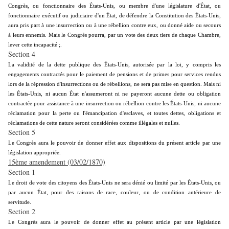
Congrès, ou fonctionnaire des États-Unis, ou membre d'une législature d'État, ou
fonctionnaire exécutif ou judiciaire d'un État, de défendre la Constitution des États-Unis,
aura pris part à une insurrection ou à une rébellion contre eux, ou donné aide ou secours
à leurs ennemis. Mais le Congrès pourra, par un vote des deux tiers de chaque Chambre,
lever cette incapacité ;.
Section 4
La validité de la dette publique des États-Unis, autorisée par la loi, y compris les
engagements contractés pour le paiement de pensions et de primes pour services rendus
lors de la répression d'insurrections ou de rébellions, ne sera pas mise en question. Mais ni
les États-Unis, ni aucun État n'assumeront ni ne payeront aucune dette ou obligation
contractée pour assistance à une insurrection ou rébellion contre les États-Unis, ni aucune
réclamation pour la perte ou l'émancipation d'esclaves, et toutes dettes, obligations et
réclamations de cette nature seront considérées comme illégales et nulles.
Section 5
Le Congrès aura le pouvoir de donner effet aux dispositions du présent article par une
législation appropriée.
15ème amendement (03/02/1870)
Section 1
Le droit de vote des citoyens des États-Unis ne sera dénié ou limité par les États-Unis, ou
par aucun État, pour des raisons de race, couleur, ou de condition antérieure de
servitude.
Section 2
Le Congrès aura le pouvoir de donner effet au présent article par une législation