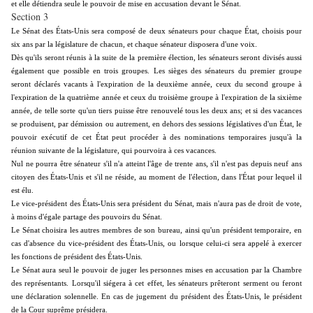
et elle détiendra seule le pouvoir de mise en accusation devant le Sénat.
Section 3
Le Sénat des États-Unis sera composé de deux sénateurs pour chaque État, choisis pour
six ans par la législature de chacun, et chaque sénateur disposera d'une voix.
Dès qu'ils seront réunis à la suite de la première élection, les sénateurs seront divisés aussi
également que possible en trois groupes. Les sièges des sénateurs du premier groupe
seront déclarés vacants à l'expiration de la deuxième année, ceux du second groupe à
l'expiration de la quatrième année et ceux du troisième groupe à l'expiration de la sixième
année, de telle sorte qu'un tiers puisse être renouvelé tous les deux ans; et si des vacances
se produisent, par démission ou autrement, en dehors des sessions législatives d'un État, le
pouvoir exécutif de cet État peut procéder à des nominations temporaires jusqu'à la
réunion suivante de la législature, qui pourvoira à ces vacances.
Nul ne pourra être sénateur s'il n'a atteint l'âge de trente ans, s'il n'est pas depuis neuf ans
citoyen des États-Unis et s'il ne réside, au moment de l'élection, dans l'État pour lequel il
est élu.
Le vice-président des États-Unis sera président du Sénat, mais n'aura pas de droit de vote,
à moins d'égale partage des pouvoirs du Sénat.
Le Sénat choisira les autres membres de son bureau, ainsi qu'un président temporaire, en
cas d'absence du vice-président des États-Unis, ou lorsque celui-ci sera appelé à exercer
les fonctions de président des États-Unis.
Le Sénat aura seul le pouvoir de juger les personnes mises en accusation par la Chambre
des représentants. Lorsqu'il siégera à cet effet, les sénateurs prêteront serment ou feront
une déclaration solennelle. En cas de jugement du président des États-Unis, le président
de la Cour suprême présidera.