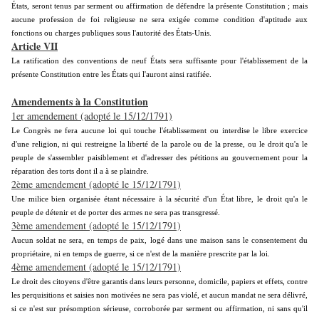
États, seront tenus par serment ou affirmation de défendre la présente Constitution ; mais
aucune profession de foi religieuse ne sera exigée comme condition d'aptitude aux
fonctions ou charges publiques sous l'autorité des États-Unis.
Article VII
La ratification des conventions de neuf États sera suffisante pour l'établissement de la
présente Constitution entre les États qui l'auront ainsi ratifiée.
Amendements à la Constitution
1er amendement (adopté le 15/12/1791)
Le Congrès ne fera aucune loi qui touche l'établissement ou interdise le libre exercice
d'une religion, ni qui restreigne la liberté de la parole ou de la presse, ou le droit qu'a le
peuple de s'assembler paisiblement et d'adresser des pétitions au gouvernement pour la
réparation des torts dont il a à se plaindre.
2ème amendement (adopté le 15/12/1791)
Une milice bien organisée étant nécessaire à la sécurité d'un État libre, le droit qu'a le
peuple de détenir et de porter des armes ne sera pas transgressé.
3ème amendement (adopté le 15/12/1791)
Aucun soldat ne sera, en temps de paix, logé dans une maison sans le consentement du
propriétaire, ni en temps de guerre, si ce n'est de la manière prescrite par la loi.
4ème amendement (adopté le 15/12/1791)
Le droit des citoyens d'être garantis dans leurs personne, domicile, papiers et effets, contre
les perquisitions et saisies non motivées ne sera pas violé, et aucun mandat ne sera délivré,
si ce n'est sur présomption sérieuse, corroborée par serment ou affirmation, ni sans qu'il