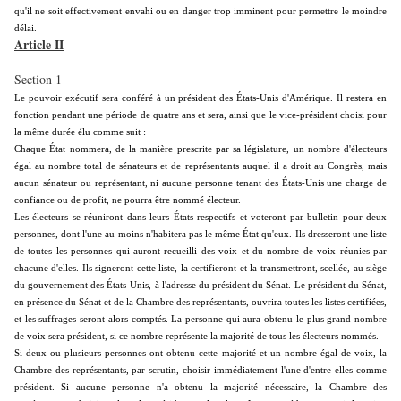
qu'il ne soit effectivement envahi ou en danger trop imminent pour permettre le moindre
délai.
Article II
Section 1
Le pouvoir exécutif sera conféré à un président des États-Unis d'Amérique. Il restera en
fonction pendant une période de quatre ans et sera, ainsi que le vice-président choisi pour
la même durée élu comme suit :
Chaque État nommera, de la manière prescrite par sa législature, un nombre d'électeurs
égal au nombre total de sénateurs et de représentants auquel il a droit au Congrès, mais
aucun sénateur ou représentant, ni aucune personne tenant des États-Unis une charge de
confiance ou de profit, ne pourra être nommé électeur.
Les électeurs se réuniront dans leurs États respectifs et voteront par bulletin pour deux
personnes, dont l'une au moins n'habitera pas le même État qu'eux. Ils dresseront une liste
de toutes les personnes qui auront recueilli des voix et du nombre de voix réunies par
chacune d'elles. Ils signeront cette liste, la certifieront et la transmettront, scellée, au siège
du gouvernement des États-Unis, à l'adresse du président du Sénat. Le président du Sénat,
en présence du Sénat et de la Chambre des représentants, ouvrira toutes les listes certifiées,
et les suffrages seront alors comptés. La personne qui aura obtenu le plus grand nombre
de voix sera président, si ce nombre représente la majorité de tous les électeurs nommés.
Si deux ou plusieurs personnes ont obtenu cette majorité et un nombre égal de voix, la
Chambre des représentants, par scrutin, choisir immédiatement l'une d'entre elles comme
président. Si aucune personne n'a obtenu la majorité nécessaire, la Chambre des