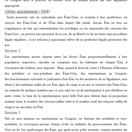
Le Congrès aura le pouvoir de donner effet au présent article par une législation
appropriée.
14ème amendement (1868)
Toute personne née ou naturalisée aux États-Unis, et soumise à leur juridiction, est
citoyen des États-Unis et de l'État dans lequel elle réside. Aucun État ne fera ou
n'appliquera de lois qui restreindraient les privilèges ou les immunités des citoyens des
États-Unis ; ne privera une personne de sa vie, de sa liberté ou de ses biens sans procédure
légale régulière ; ni ne refusera à quiconque relève de sa juridiction légale protection des
lois.
Section 2
Les représentants seront répartis entre les divers États proportionnellement à leur
population respective, calculée en comptant tous les habitants de chaque État, à
l'exclusion des Indiens, non imposés . Mais, quand le droit de voter à l'élection d'électeurs
des président et vice-président des États-Unis, des représentants au Congrès,
des fonctionnaires exécutifs et judiciaires d'un État ou des membres de sa législature, sera
dénié à des habitants mâles de cet État, âgés de vingt et un ans et citoyens des États-Unis,
ou restreint de quelque manière que ce soit, sauf en cas de participation à une rébellion ou
autre crime, la base de la représentation pour ledit État sera réduite dans la proportion
existant entre le nombre des citoyens mâles visés et le nombre total des citoyens mâles de
vingt et un ans dans cet État.
Section 3
Nul ne sera sénateur ou représentant au Congrès, ou électeur des président et vice-
président, ni n'occupera aucune charge civile ou militaire du gouvernement des États-
Unis ou de l'un quelconque des États, qui après avoir prêté serment, comme membre du