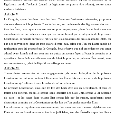
législature ou de l'exécutif (quand la législature ne pourra être réunie), contre toute
violence intérieure.
Article V
Le Congrès, quand les deux tiers des deux Chambres l'estimeront nécessaire, proposera
des amendements à la présente Constitution ou, sur la demande des législatures des deux
tiers des États, convoquera une convention pour en proposer ; dans l'un et l'autre cas, ces
amendements seront valides à tous égards comme faisant partie intégrante de la présente
Constitution, lorsqu'ils auront été ratifiés par les législatures des trois quarts des États, ou
par des conventions dans les trois quarts d'entre eux, selon que l'un ou l'autre mode de
ratification aura été proposé par le Congrès. Sous réserve que nul amendement qui serait
adopté avant l'année mil huit cent huit ne puisse en aucune façon affecter la première et la
quatrième clause de la neuvième section de l'Article premier, et qu'aucun État ne soit, sans
son consentement, privé de l'égalité de suffrage au Sénat.
Article VI
Toutes dettes contractées et tous engagements pris avant l'adoption de la présente
Constitution seront aussi valides à l'encontre des États-Unis dans le cadre de la présente
Constitution qu'ils l'étaient dans le cadre de la Confédération.
La présente Constitution, ainsi que les lois des États-Unis qui en découleront, et tous les
traités déjà conclus, ou qui le seront, sous l'autorité des États-Unis, seront la loi suprême
du pays ; et les juges dans chaque État seront liés par les susdits, nonobstant toute
disposition contraire de la Constitution ou des lois de l'un quelconque des États.
Les sénateurs et représentants susmentionnés, les membres des diverses législatures des
États et tous les fonctionnaires exécutifs et judiciaires, tant des États-Unis que des divers