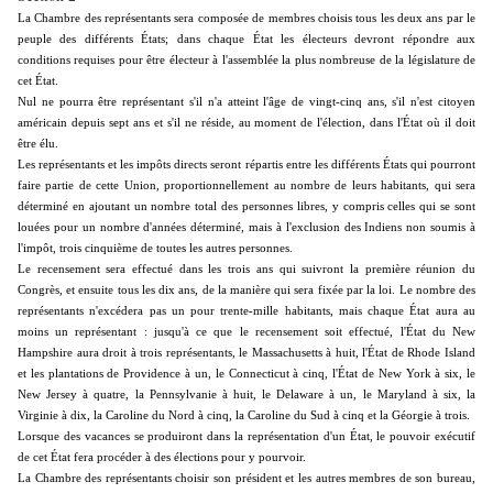
La Chambre des représentants sera composée de membres choisis tous les deux ans par le
peuple des différents États; dans chaque État les électeurs devront répondre aux
conditions requises pour être électeur à l'assemblée la plus nombreuse de la législature de
cet État.
Nul ne pourra être représentant s'il n'a atteint l'âge de vingt-cinq ans, s'il n'est citoyen
américain depuis sept ans et s'il ne réside, au moment de l'élection, dans l'État où il doit
être élu.
Les représentants et les impôts directs seront répartis entre les différents États qui pourront
faire partie de cette Union, proportionnellement au nombre de leurs habitants, qui sera
déterminé en ajoutant un nombre total des personnes libres, y compris celles qui se sont
louées pour un nombre d'années déterminé, mais à l'exclusion des Indiens non soumis à
l'impôt, trois cinquième de toutes les autres personnes.
Le recensement sera effectué dans les trois ans qui suivront la première réunion du
Congrès, et ensuite tous les dix ans, de la manière qui sera fixée par la loi. Le nombre des
représentants n'excédera pas un pour trente-mille habitants, mais chaque État aura au
moins un représentant : jusqu'à ce que le recensement soit effectué, l'État du New
Hampshire aura droit à trois représentants, le Massachusetts à huit, l'État de Rhode Island
et les plantations de Providence à un, le Connecticut à cinq, l'État de New York à six, le
New Jersey à quatre, la Pennsylvanie à huit, le Delaware à un, le Maryland à six, la
Virginie à dix, la Caroline du Nord à cinq, la Caroline du Sud à cinq et la Géorgie à trois.
Lorsque des vacances se produiront dans la représentation d'un État, le pouvoir exécutif
de cet État fera procéder à des élections pour y pourvoir.
La Chambre des représentants choisir son président et les autres membres de son bureau,