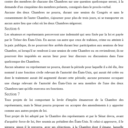
contre des membres de chacune des Chambres sur une question quelconque seront, à la
demande d'un cinquième des membres présents, consignés dans le procès-verbal.
Aucune des deux Chambres ne pourra, durant une session du Congrès et sans le
consentement de l'autre Chambre, s'ajourner pour plus de trois jours, ni se transporter en
aucun autre lieu que celui où les deux Chambres siégeront.
Section 6
Les sénateurs et représentants percevront une indemnité qui sera fixée par la loi et payée
par le Trésor des États-Unis. En aucun cas autre que ceux de trahison, crime ou atteinte à
la paix publique, ils ne pourront être arrêtés durant leur participation aux sessions de leur
Chambre, ni lorsqu'il se rendront à une session de cette Chambre ou en reviendront; ils ne
pourront être inquiétés en aucun lieur pour leur discours ou discussions dans l'une
quelconque des Chambres.
Aucun sénateur ou représentant ne pourra, durant la période pour laquelle il a été élu, être
nommé à une fonction civile relevant de l'autorité des États-Unis, qui aurait été créée ou
dont le traitement aurait été augmenté durant cette période; aucune personne occupant
une charge relevant de l'autorité des États-Unis ne sera membre de l'une des deux
Chambres tant qu'elle exercera ces fonctions.
Section 7
Tous projets de loi comportant la levée d'impôts émaneront de la Chambre des
représentants; mais le Sénat pourra proposer ou accepter des amendements à y apporter
comme aux autres projets de loi.
Tout projet de loi adopté par la Chambre des représentants et par le Sénat devra, avant
d'acquérir force de loi, être soumis au président des États-Unis. Si celui-ci approuve, il le
signera; sinon il le renverra, avec ses objections, à la Chambre dont il émane, laquelle