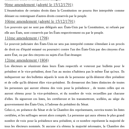
9ème amendement (adopté le 15/12/1791)
L'énumération de certains droits dans la Constitution ne pourra être interprétée comme
déniant ou restreignant d'autres droits conservés par le peuple.
10ème amendement (adopté le 15/12/1791)
Les pouvoirs qui ne sont pas délégués aux États-Unis par la Constitution, ni refusés par
elle aux États, sont conservés par les États respectivement ou par le peuple.
11ème amendement (1798)
Le pouvoir judiciaire des États-Unis ne sera pas interprété comme s'étendant à un procès
de droit ou d'équité entamé ou poursuivi contre l'un des États-Unis par des citoyens d'un
autre État, ou par des citoyens ou sujets d'un État étranger.
12ème amendement (1804)
Les électeurs se réuniront dans leurs États respectifs et voteront par bulletin pour le
président et le vice-président, dont l'un au moins n'habitera pas le même État qu'eux. Ils
indiqueront sur des bulletins séparés le nom de la personne qu'ils désirent élire président
et de celle qu'ils désirent élire vice-président. Ils dresseront des listes distinctes de toutes
les personnes qui auront obtenu des voix pour la présidence , de toutes celles qui en
auront obtenu pour la vice-présidence, et du nombre de voix recueillies par chacune
d'elles. Ils signeront ces listes, les certifieront et les transmettront, scellées, au siège du
gouvernement des États-Unis, à l'adresse du président du Sénat.
Celui-ci, en présence du Sénat et de la Chambre des représentants, ouvrira toutes les listes
certifiées, et les suffrages seront alors comptés. La personne qui aura obtenu le plus grand
nombre de voix pour la présidence sera président, si ce nombre représente la majorité de
tous les électeurs nommés. Si aucune n'a obtenu la majorité nécessaire, la Chambre des