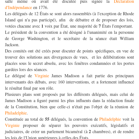
salle même où avait été discutée puis signée la
Déclaration
d'Indépendance
en 1776.
Les délégués de 12 États se sont alors rassemblés (à l'exception de Rhode
Island qui n'a pas participé), afin de débattre et de proposer des lois,
1
7
votées chacune avec
voix par État, une majorité de
États l'emportant.
Le président de la convention a été désigné à l'unanimité en la personne
de George Washington, et le secrétaire de la séance était William
Jackson.
Des comités ont été créés pour discuter de points spécifiques, en vue de
trouver des solutions aux divergences de vues, et les délibérations sont
placées sous le secret absolu, avec les fenêtres condamnées et les portes
gardées lors des séances.
Le délégué de
Virginie
James Madison a fait partie des principaux
intervenants des débats, avec 160 interventions, et a fortement influencé
le résultat final par son rôle.
Plusieurs plans sont proposés par les différents délégués, mais celui de
James Madison a figuré parmi les plus influents dans la rédaction finale
de la Constitution, bien que celle-ci n'était pas l'objet de la réunion de
Philadelphie
.
55
Constituée au total de
délégués, la convention de
Philadelphie
voit la
Virginie
proposer de séparer les pouvoirs exécutifs, législatifs et
2
judiciaires, de créer un parlement bicaméral (à
chambres), et de rendre
les lois de l'Union supérieures à celles des États.