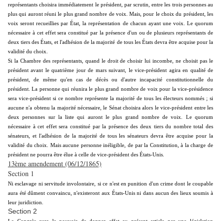
représentants choisira immédiatement le président, par scrutin, entre les trois personnes au
plus qui auront réuni le plus grand nombre de voix. Mais, pour le choix du président, les
voix seront recueillies par État, la représentation de chacun ayant une voix. Le quorum
nécessaire à cet effet sera constitué par la présence d'un ou de plusieurs représentants de
deux tiers des États, et l'adhésion de la majorité de tous les États devra être acquise pour la
validité du choix.
Si la Chambre des représentants, quand le droit de choisir lui incombe, ne choisit pas le
président avant le quatrième jour de mars suivant, le vice-président agira en qualité de
président, de même qu'en cas de décès ou d'autre incapacité constitutionnelle du
président. La personne qui réunira le plus grand nombre de voix pour la vice-présidence
sera vice-président si ce nombre représente la majorité de tous les électeurs nommés ; si
aucune n'a obtenu la majorité nécessaire, le Sénat choisira alors le vice-président entre les
deux personnes sur la liste qui auront le plus grand nombre de voix. Le quorum
nécessaire à cet effet sera constitué par la présence des deux tiers du nombre total des
sénateurs, et l'adhésion de la majorité de tous les sénateurs devra être acquise pour la
validité du choix. Mais aucune personne inéligible, de par la Constitution, à la charge de
président ne pourra être élue à celle de vice-président des États-Unis.
13ème amendement (06/12/1865)
Section 1
Ni esclavage ni servitude involontaire, si ce n'est en punition d'un crime dont le coupable
aura été dûment convaincu, n'existeront aux États-Unis ni dans aucun des lieux soumis à
leur juridiction.
Section 2