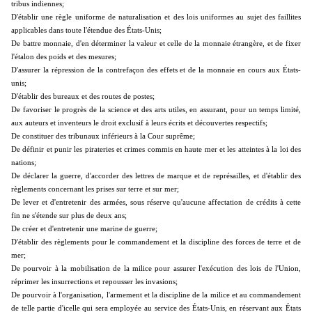
tribus indiennes;
D'établir une règle uniforme de naturalisation et des lois uniformes au sujet des faillites
applicables dans toute l'étendue des États-Unis;
De battre monnaie, d'en déterminer la valeur et celle de la monnaie étrangère, et de fixer
l'étalon des poids et des mesures;
D'assurer la répression de la contrefaçon des effets et de la monnaie en cours aux États-
unis;
D'établir des bureaux et des routes de postes;
De favoriser le progrès de la science et des arts utiles, en assurant, pour un temps limité,
aux auteurs et inventeurs le droit exclusif à leurs écrits et découvertes respectifs;
De constituer des tribunaux inférieurs à la Cour suprême;
De définir et punir les pirateries et crimes commis en haute mer et les atteintes à la loi des
nations;
De déclarer la guerre, d'accorder des lettres de marque et de représailles, et d'établir des
règlements concernant les prises sur terre et sur mer;
De lever et d'entretenir des armées, sous réserve qu'aucune affectation de crédits à cette
fin ne s'étende sur plus de deux ans;
De créer et d'entretenir une marine de guerre;
D'établir des règlements pour le commandement et la discipline des forces de terre et de
mer;
De pourvoir à la mobilisation de la milice pour assurer l'exécution des lois de l'Union,
réprimer les insurrections et repousser les invasions;
De pourvoir à l'organisation, l'armement et la discipline de la milice et au commandement
de telle partie d'icelle qui sera employée au service des États-Unis, en réservant aux États