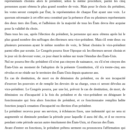
représentants choisira alors le président, selon la même procédure, parmi les cinq
personnes ayant obtenu le plus grand nombre de voix. Mais pour le choix du président,
les votes seront comptés par État, la représentation de chaque État ayant une voix. Le
quorum nécessaire à cet effet sera constitué par la présence d'un ou plusieurs représentants
des deux tiers des États, et l'adhésion de la majorité de tous les États devra être acquise
pour la validité du choix.
Dans tous les cas, après l'élection du président, la personne qui aura obtenu après lui le
plus grand nombre des suffrages des électeurs sera vice-président. Mais s'il reste deux ou
plusieurs personnes ayant le même nombre de voix, le Sénat choisira le vice-président
parmi elles par scrutin. Le Congrès pourra fixer l'époque où les électeurs seront choisis et
le jour où ils devront voter, ce jour étant le même sur toute l'étendue des États-Unis.
Nul ne pourra être élu président s'il n'est pas citoyen de naissance, ou s'il n'est citoyen des
États-Unis au moment de l'adoption de la présente Constitution, s'il n'a trente-cinq ans
révolus et ne réside sur le territoire des États-Unis depuis quatorze ans.
En cas de destitution, de mort ou de démission du président, ou de son incapacité
d'exercer les pouvoirs et de remplir les devoirs de sa charge, ceux-ci seront dévolus au
vice-président. Le Congrès pourra, par une loi, prévoir le cas de destitution, de mort, de
démission ou d'incapacité à la fois du président et du vice-président en désignant le
fonctionnaire qui fera alors fonction de président, et ce fonctionnaire remplira ladite
fonction jusqu'à cessation d'incapacité ou élection d'un président.
Le président recevra pour ses services, à échéances fixes, une indemnité qui ne sera ni
augmentée ni diminuée pendant la période pour laquelle il aura été élu, et il ne recevra
pendant cette période aucun autre émolument des États-Unis, ni d'aucun des États.
Avant d'entrer en fonctions, le président prêtera serment ou prononcera l'affirmation qui