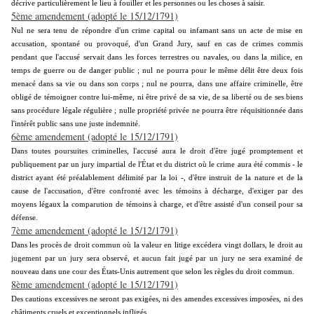
décrive particulièrement le lieu à fouiller et les personnes ou les choses à saisir.
5ème amendement (adopté le 15/12/1791)
Nul ne sera tenu de répondre d'un crime capital ou infamant sans un acte de mise en
accusation, spontané ou provoqué, d'un Grand Jury, sauf en cas de crimes commis
pendant que l'accusé servait dans les forces terrestres ou navales, ou dans la milice, en
temps de guerre ou de danger public ; nul ne pourra pour le même délit être deux fois
menacé dans sa vie ou dans son corps ; nul ne pourra, dans une affaire criminelle, être
obligé de témoigner contre lui-même, ni être privé de sa vie, de sa liberté ou de ses biens
sans procédure légale régulière ; nulle propriété privée ne pourra être réquisitionnée dans
l'intérêt public sans une juste indemnité.
6ème amendement (adopté le 15/12/1791)
Dans toutes poursuites criminelles, l'accusé aura le droit d'être jugé promptement et
publiquement par un jury impartial de l'État et du district où le crime aura été commis - le
district ayant été préalablement délimité par la loi -, d'être instruit de la nature et de la
cause de l'accusation, d'être confronté avec les témoins à décharge, d'exiger par des
moyens légaux la comparution de témoins à charge, et d'être assisté d'un conseil pour sa
défense.
7ème amendement (adopté le 15/12/1791)
Dans les procès de droit commun où la valeur en litige excédera vingt dollars, le droit au
jugement par un jury sera observé, et aucun fait jugé par un jury ne sera examiné de
nouveau dans une cour des États-Unis autrement que selon les règles du droit commun.
8ème amendement (adopté le 15/12/1791)
Des cautions excessives ne seront pas exigées, ni des amendes excessives imposées, ni des
châtiments cruels et exceptionnels infligés.